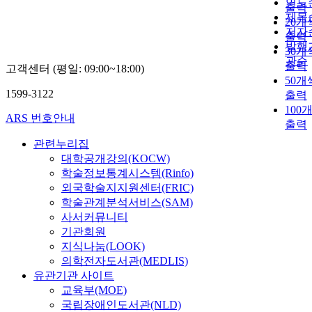
연도
출력
제목
20개
저자
출력
발행
30개
관순
출력
고객센터 (평일: 09:00~18:00)
50개
1599-3122
출력
100
ARS 번호안내
출력
관련누리집
대학공개강의(KOCW)
학술정보통계시스템(Rinfo)
외국학술지지원센터(FRIC)
학술관계분석서비스(SAM)
사서커뮤니티
기관회원
지식나눔(LOOK)
의학전자도서관(MEDLIS)
유관기관 사이트
교육부(MOE)
국립장애인도서관(NLD)