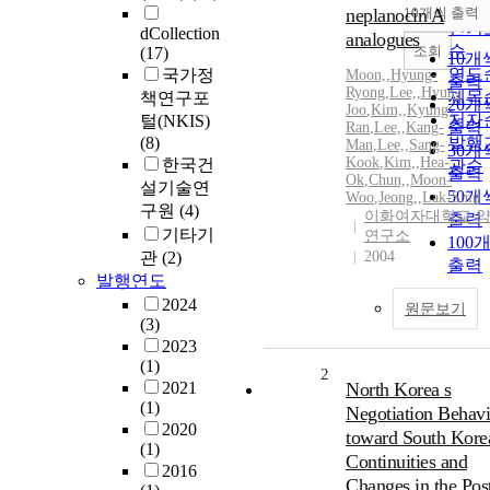
순
neplanocin A
10개씩 출력
내림
인기
dCollection
analogues
순
조회
(17)
10개
연도
국가정
Moon,
,
Hyung-
출력
Ryong
,
Lee,
,
Hyun-
제목
책연구포
20개
Joo
,
Kim,
,
Kyung-
저자
털(NKIS)
출력
Ran
,
Lee,
,
Kang-
(8)
발행
Man
,
Lee,
,
Sang-
30개
Kook
,
Kim,
,
Hea-
한국건
관순
출력
Ok
,
Chun,
,
Moon-
설기술연
50개
Woo
,
Jeong,
,
Lak-Shin
구원
(4)
이화여자대학교 
출력
기타기
연구소
100
관
(2)
2004
출력
발행연도
2024
원문보기
(3)
2023
(1)
2
2021
North Korea s
(1)
Negotiation Behavi
2020
toward South Korea
(1)
Continuities and
2016
Changes in the Pos