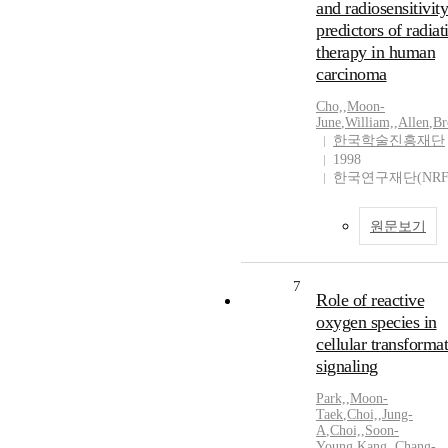
and radiosensitivity
predictors of radiat
therapy in human
carcinoma
Cho,
,
Moon-
June
,
William,
,
Allen
,
Br
한국학술진흥재단
1998
한국연구재단(NRF
원문보기
7
Role of reactive
oxygen species in
cellular transforma
signaling
Park,
,
Moon-
Taek
,
Choi,
,
Jung-
A
,
Choi,
,
Soon-
Young
,
Kang,
,
Chang-