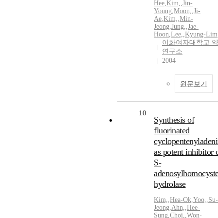
Hee
,
Kim,
,
Jin-
Young
,
Moon,
,
Ji-
Ae
,
Kim,
,
Min-
Jeong
,
Jung,
,
Jae-
Hoon
,
Lee,
,
Kyung-Lim
이화여자대학교 
연구소
2004
원문보기
10
Synthesis of
fluorinated
cyclopentenyladen
as potent inhibitor 
S-
adenosylhomocyste
hydrolase
Kim,
,
Hea-Ok
,
Yoo,
,
Su-
Jeong
,
Ahn,
,
Hee-
Sung
,
Choi,
,
Won-