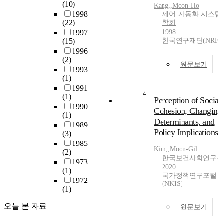
(10)
Kang,
,
Moon-Ho
1998
제어·자동화·시스
(22)
학회
1997
1998
(15)
한국연구재단(NRF
1996
(2)
원문보기
1993
(1)
1991
4
(1)
Perception of Socia
1990
Cohesion, Changin
(1)
Determinants, and
1989
Policy Implications
(3)
1985
Kim,
,
Moon-Gil
(2)
한국보건사회연구
1973
2020
(1)
국가정책연구포털
1972
(NKIS)
(1)
오늘 본 자료
원문보기