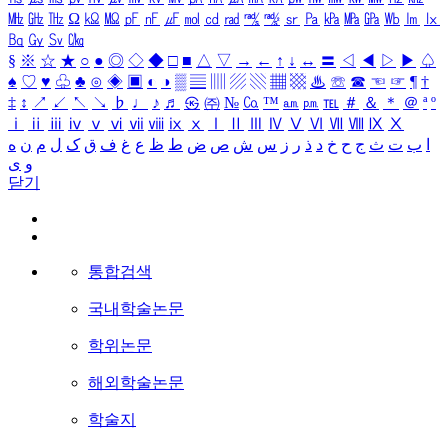
㎒
㎓
㎔
Ω
㏀
㏁
㎊
㎋
㎌
㏖
㏅
㎭
㎮
㎯
㏛
㎩
㎪
㎫
㎬
㏝
㏐
㏓
㏃
㏉
㏜
㏆
§
※
☆
★
○
●
◎
◇
◆
□
■
△
▽
→
←
↑
↓
↔
〓
◁
◀
▷
▶
♤
♠
♡
♥
♧
♣
⊙
◈
▣
◐
◑
▒
▤
▥
▨
▧
▦
▩
♨
☏
☎
☜
☞
¶
†
‡
↕
↗
↙
↖
↘
♭
♩
♪
♬
㉿
㈜
№
㏇
™
㏂
㏘
℡
＃
＆
＊
＠
ª
º
ⅰ
ⅱ
ⅲ
ⅳ
ⅴ
ⅵ
ⅶ
ⅷ
ⅸ
ⅹ
Ⅰ
Ⅱ
Ⅲ
Ⅳ
Ⅴ
Ⅵ
Ⅶ
Ⅷ
Ⅸ
Ⅹ
ا
ب
ت
ث
ج
ح
خ
د
ذ
ر
ز
س
ش
ص
ض
ط
ظ
ع
غ
ف
ق
ک
ل
م
ن
ه
و
ی
닫기
통합검색
국내학술논문
학위논문
해외학술논문
학술지