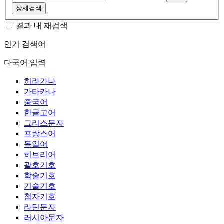
상세검색
결과 내 재검색
인기 검색어
다국어 입력
히라가나
가타카나
중국어
한글고어
그리스문자
프랑스어
독일어
히브리어
괄호기호
학술기호
기술기호
첨자기호
라틴문자
러시아문자