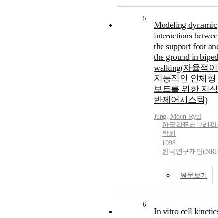
5
Modeling dynamic
interactions betwe
the support foot an
the ground in biped
walking(자율적
지능적인 인체형
보트를 위한 지
반제어시스템)
Jung,
,
Moon-Ryul
한국컴퓨터그래픽
학회
1998
한국연구재단(NRF
원문보기
6
In vitro cell kinetic