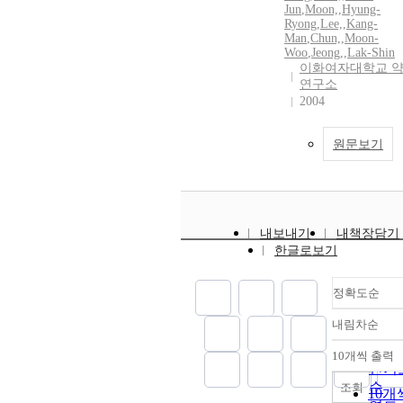
Jun
,
Moon,
,
Hyung-
Ryong
,
Lee,
,
Kang-
Man
,
Chun,
,
Moon-
Woo
,
Jeong,
,
Lak-Shin
이화여자대학교 
연구소
2004
원문보기
내보내기
내책장담기
한글로보기
정확도순
내림차순
정확
순
10개씩 출력
내림
인기
순
조회
10개