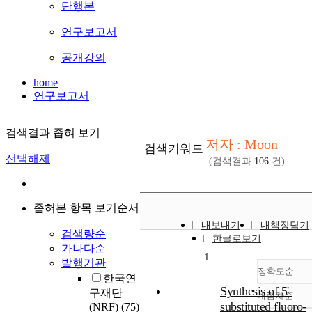
단행본
연구보고서
공개강의
home
연구보고서
검색결과 좁혀 보기
저자 : Moon
검색키워드
선택해제
(검색결과
106
건)
좁혀본 항목 보기순서
내보내기
내책장담기
검색량순
한글로보기
가나다순
1
발행기관
정확도순
한국연
Synthesis of 5'-
구재단
내림차순
정확
substituted fluoro-
(NRF)
(75)