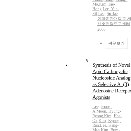
Mo
,
Kim,
,
Jae-
Hong
,
Lee,
,
Yun-
Sil
,
Lee,
,
Su-Jae
이화여자대학교 
신호전달연구센터
2005
원문보기
8
Synthesis of Novel
Apio Carbocyclic
Nucleoside Analog
as Selective A_(3)
Adenosine Recepto
Agonists
Lee,
,
Jeong-
A
,
Moon,
,
Hyung-
Ryong
,
Kim,
,
Hea-
Ok
,
Kim,
,
Kyung-
Ran
,
Lee,
,
Kang-
Man
,
Kim,
,
Bum-