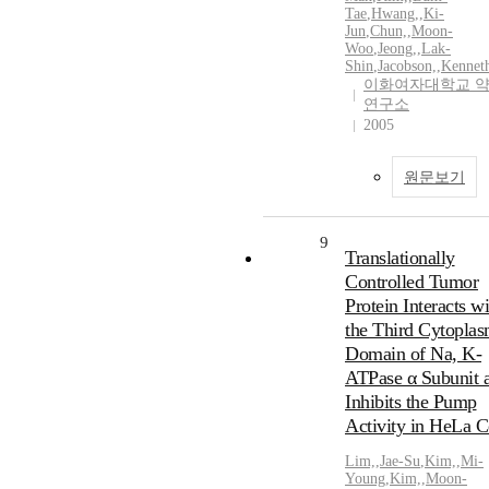
Tae
,
Hwang,
,
Ki-
Jun
,
Chun,
,
Moon-
Woo
,
Jeong,
,
Lak-
Shin
,
Jacobson,
,
Kennet
이화여자대학교 
연구소
2005
원문보기
9
Translationally
Controlled Tumor
Protein Interacts wi
the Third Cytoplas
Domain of Na, K-
ATPase α Subunit 
Inhibits the Pump
Activity in HeLa C
Lim,
,
Jae-Su
,
Kim,
,
Mi-
Young
,
Kim,
,
Moon-