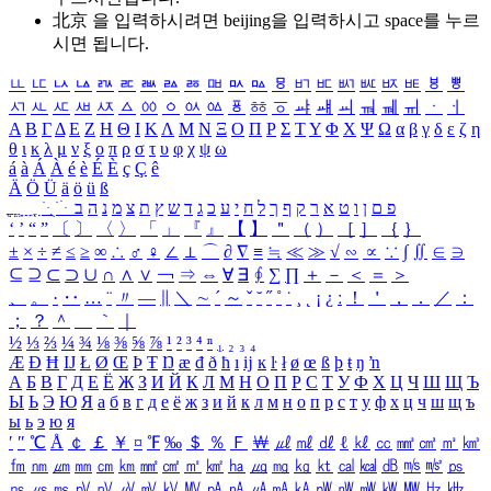
北京 을 입력하시려면
beijing
을 입력하시고 space를 누르
시면 됩니다.
ㅥ
ㅦ
ㅧ
ㅨ
ㅩ
ㅪ
ㅫ
ㅬ
ㅭ
ㅮ
ㅯ
ㅰ
ㅱ
ㅲ
ㅳ
ㅴ
ㅵ
ㅶ
ㅷ
ㅸ
ㅹ
ㅺ
ㅻ
ㅼ
ㅽ
ㅾ
ㅿ
ㆀ
ㆁ
ㆂ
ㆃ
ㆄ
ㆅ
ㆆ
ㆇ
ㆈ
ㆉ
ㆊ
ㆋ
ㆌ
ㆍ
ㆎ
Α
Β
Γ
Δ
Ε
Ζ
Η
Θ
Ι
Κ
Λ
Μ
Ν
Ξ
Ο
Π
Ρ
Σ
Τ
Υ
Φ
Χ
Ψ
Ω
α
β
γ
δ
ε
ζ
η
θ
ι
κ
λ
μ
ν
ξ
ο
π
ρ
σ
τ
υ
φ
χ
ψ
ω
á
à
Á
À
é
è
É
È
ç
Ç
ê
Ä
Ö
Ü
ä
ö
ü
ß
ְ
ֳ
ֲ
ֱ
ָ
ַ
ֵ
ֶ
ִ
ֹ
ּ
ֻ
ׂ
ׁ
ּ
ב
ה
נ
מ
צ
ת
ץ
ש
ד
ג
כ
ע
י
ח
ל
ך
ף
ק
ר
א
ט
ו
ן
ם
פ
‘
’
“
”
〔
〕
〈
〉
「
」
『
』
【
】
＂
（
）
［
］
｛
｝
±
×
÷
≠
≤
≥
∞
∴
♂
♀
∠
⊥
⌒
∂
∇
≡
≒
≪
≫
√
∽
∝
∵
∫
∬
∈
∋
⊆
⊇
⊂
⊃
∪
∩
∧
∨
￢
⇒
⇔
∀
∃
∮
∑
∏
＋
－
＜
＝
＞
、
。
·
‥
…
¨
〃
―
∥
＼
∼
´
～
ˇ
˘
˝
˚
˙
¸
˛
¡
¿
ː
！
＇
，
．
／
：
；
？
＾
＿
｀
｜
½
⅓
⅔
¼
¾
⅛
⅜
⅝
⅞
¹
²
³
⁴
ⁿ
₁
₂
₃
₄
Æ
Ð
Ħ
Ĳ
Ł
Ø
Œ
Þ
Ŧ
Ŋ
æ
đ
ð
ħ
ı
ĳ
ĸ
ŀ
ł
ø
œ
ß
þ
ŧ
ŋ
ŉ
А
Б
В
Г
Д
Е
Ё
Ж
З
И
Й
К
Л
М
Н
О
П
Р
С
Т
У
Ф
Х
Ц
Ч
Ш
Щ
Ъ
Ы
Ь
Э
Ю
Я
а
б
в
г
д
е
ё
ж
з
и
й
к
л
м
н
о
п
р
с
т
у
ф
х
ц
ч
ш
щ
ъ
ы
ь
э
ю
я
′
″
℃
Å
￠
￡
￥
¤
℉
‰
＄
％
Ｆ
￦
㎕
㎖
㎗
ℓ
㎘
㏄
㎣
㎤
㎥
㎦
㎙
㎚
㎛
㎜
㎝
㎞
㎟
㎠
㎡
㎢
㏊
㎍
㎎
㎏
㏏
㎈
㎉
㏈
㎧
㎨
㎰
㎱
㎲
㎳
㎴
㎵
㎶
㎷
㎸
㎹
㎀
㎁
㎂
㎃
㎄
㎺
㎻
㎽
㎾
㎿
㎐
㎑