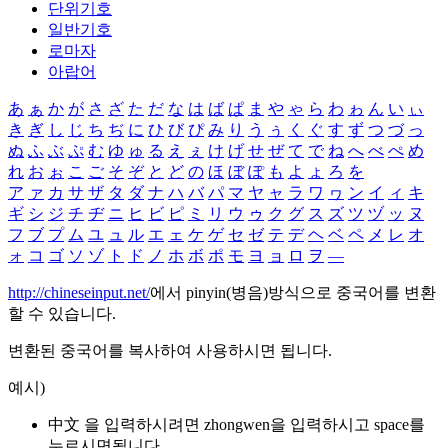
단위기호
일반기호
로마자
아랍어
あ
ぁ
か
が
さ
ざ
た
だ
な
は
ば
ぱ
ま
や
ゃ
ら
わ
ゎ
ん
い
ぃ
き
ぎ
し
じ
ち
ぢ
に
ひ
び
ぴ
み
り
う
ぅ
く
ぐ
す
ず
つ
づ
っ
ぬ
ふ
ぶ
ぷ
む
ゆ
ゅ
る
え
ぇ
け
げ
せ
ぜ
て
で
ね
へ
べ
ぺ
め
れ
お
ぉ
こ
ご
そ
ぞ
と
ど
の
ほ
ぼ
ぽ
も
よ
ょ
ろ
を
ア
ァ
カ
サ
ザ
タ
ダ
ナ
ハ
バ
パ
マ
ヤ
ャ
ラ
ワ
ヮ
ン
イ
ィ
キ
ギ
シ
ジ
チ
ヂ
ニ
ヒ
ビ
ピ
ミ
リ
ウ
ゥ
ク
グ
ス
ズ
ツ
ヅ
ッ
ヌ
フ
ブ
プ
ム
ユ
ュ
ル
エ
ェ
ケ
ゲ
セ
ゼ
テ
デ
ヘ
ベ
ペ
メ
レ
オ
ォ
コ
ゴ
ソ
ゾ
ト
ド
ノ
ホ
ボ
ポ
モ
ヨ
ョ
ロ
ヲ
―
http://chineseinput.net/
에서 pinyin(병음)방식으로 중국어를 변환
할 수 있습니다.
변환된 중국어를 복사하여 사용하시면 됩니다.
예시)
中文 을 입력하시려면
zhongwen
을 입력하시고 space를
누르시면됩니다.