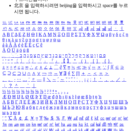
北京 을 입력하시려면
beijing
을 입력하시고 space를 누르
시면 됩니다.
ㅥ
ㅦ
ㅧ
ㅨ
ㅩ
ㅪ
ㅫ
ㅬ
ㅭ
ㅮ
ㅯ
ㅰ
ㅱ
ㅲ
ㅳ
ㅴ
ㅵ
ㅶ
ㅷ
ㅸ
ㅹ
ㅺ
ㅻ
ㅼ
ㅽ
ㅾ
ㅿ
ㆀ
ㆁ
ㆂ
ㆃ
ㆄ
ㆅ
ㆆ
ㆇ
ㆈ
ㆉ
ㆊ
ㆋ
ㆌ
ㆍ
ㆎ
Α
Β
Γ
Δ
Ε
Ζ
Η
Θ
Ι
Κ
Λ
Μ
Ν
Ξ
Ο
Π
Ρ
Σ
Τ
Υ
Φ
Χ
Ψ
Ω
α
β
γ
δ
ε
ζ
η
θ
ι
κ
λ
μ
ν
ξ
ο
π
ρ
σ
τ
υ
φ
χ
ψ
ω
á
à
Á
À
é
è
É
È
ç
Ç
ê
Ä
Ö
Ü
ä
ö
ü
ß
ְ
ֳ
ֲ
ֱ
ָ
ַ
ֵ
ֶ
ִ
ֹ
ּ
ֻ
ׂ
ׁ
ּ
ב
ה
נ
מ
צ
ת
ץ
ש
ד
ג
כ
ע
י
ח
ל
ך
ף
ק
ר
א
ט
ו
ן
ם
פ
‘
’
“
”
〔
〕
〈
〉
「
」
『
』
【
】
＂
（
）
［
］
｛
｝
±
×
÷
≠
≤
≥
∞
∴
♂
♀
∠
⊥
⌒
∂
∇
≡
≒
≪
≫
√
∽
∝
∵
∫
∬
∈
∋
⊆
⊇
⊂
⊃
∪
∩
∧
∨
￢
⇒
⇔
∀
∃
∮
∑
∏
＋
－
＜
＝
＞
、
。
·
‥
…
¨
〃
―
∥
＼
∼
´
～
ˇ
˘
˝
˚
˙
¸
˛
¡
¿
ː
！
＇
，
．
／
：
；
？
＾
＿
｀
｜
½
⅓
⅔
¼
¾
⅛
⅜
⅝
⅞
¹
²
³
⁴
ⁿ
₁
₂
₃
₄
Æ
Ð
Ħ
Ĳ
Ł
Ø
Œ
Þ
Ŧ
Ŋ
æ
đ
ð
ħ
ı
ĳ
ĸ
ŀ
ł
ø
œ
ß
þ
ŧ
ŋ
ŉ
А
Б
В
Г
Д
Е
Ё
Ж
З
И
Й
К
Л
М
Н
О
П
Р
С
Т
У
Ф
Х
Ц
Ч
Ш
Щ
Ъ
Ы
Ь
Э
Ю
Я
а
б
в
г
д
е
ё
ж
з
и
й
к
л
м
н
о
п
р
с
т
у
ф
х
ц
ч
ш
щ
ъ
ы
ь
э
ю
я
′
″
℃
Å
￠
￡
￥
¤
℉
‰
＄
％
Ｆ
￦
㎕
㎖
㎗
ℓ
㎘
㏄
㎣
㎤
㎥
㎦
㎙
㎚
㎛
㎜
㎝
㎞
㎟
㎠
㎡
㎢
㏊
㎍
㎎
㎏
㏏
㎈
㎉
㏈
㎧
㎨
㎰
㎱
㎲
㎳
㎴
㎵
㎶
㎷
㎸
㎹
㎀
㎁
㎂
㎃
㎄
㎺
㎻
㎽
㎾
㎿
㎐
㎑