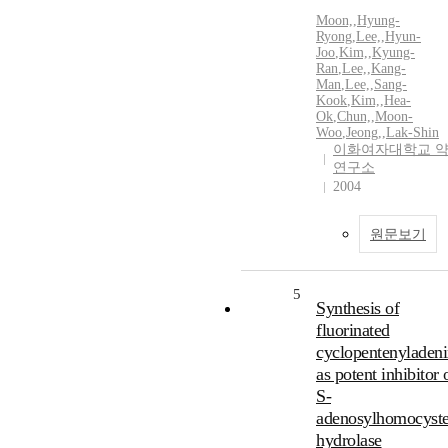
Moon,
,
Hyung-
Ryong
,
Lee,
,
Hyun-
Joo
,
Kim,
,
Kyung-
Ran
,
Lee,
,
Kang-
Man
,
Lee,
,
Sang-
Kook
,
Kim,
,
Hea-
Ok
,
Chun,
,
Moon-
Woo
,
Jeong,
,
Lak-Shin
이화여자대학교 
연구소
2004
원문보기
5
Synthesis of
fluorinated
cyclopentenyladen
as potent inhibitor 
S-
adenosylhomocyste
hydrolase