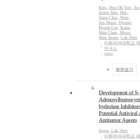
Kim,
,
Hea-Ok
,
Yoo,
,
Su-
Jeong
,
Ahn,
,
Hee-
Sung
,
Choi,
,
Won-
Jun
,
Moon,
,
Hyung-
Ryong
,
Lee,
,
Kang-
Man
,
Chun,
,
Moon-
Woo
,
Jeong,
,
Lak-Shin
이화여자대학교 
연구소
2004
원문보기
6
Development of S-
Adenosylhomocyst
hydrolase Inhibitor
Potential Antiviral
Antitumor Agents
Jeong,
,
Lak
,
Shin
이화여자대학교 