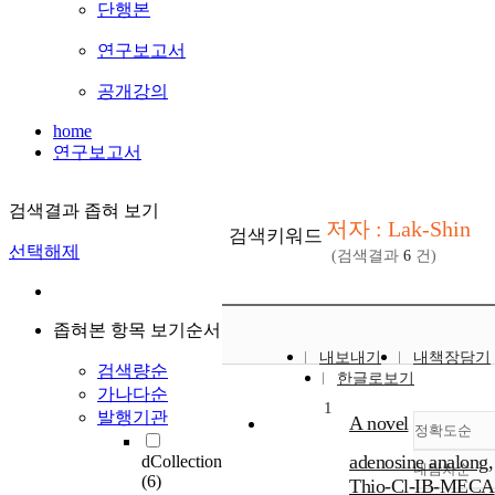
단행본
연구보고서
공개강의
home
연구보고서
검색결과 좁혀 보기
저자 : Lak-Shin
검색키워드
선택해제
(검색결과
6
건)
좁혀본 항목 보기순서
내보내기
내책장담기
검색량순
한글로보기
가나다순
1
발행기관
A novel
정확도순
adenosine analong,
dCollection
내림차순
정확
(6)
Thio-Cl-IB-MECA