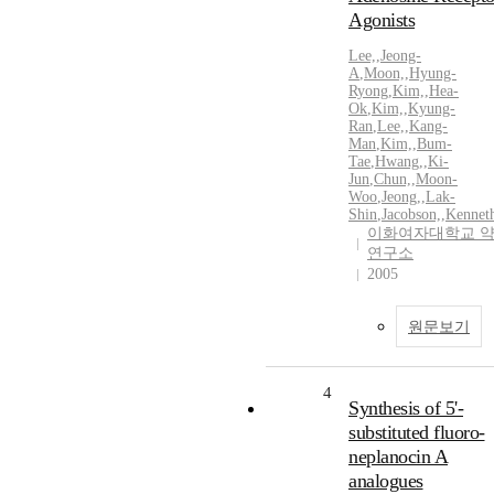
Agonists
Lee,
,
Jeong-
A
,
Moon,
,
Hyung-
Ryong
,
Kim,
,
Hea-
Ok
,
Kim,
,
Kyung-
Ran
,
Lee,
,
Kang-
Man
,
Kim,
,
Bum-
Tae
,
Hwang,
,
Ki-
Jun
,
Chun,
,
Moon-
Woo
,
Jeong,
,
Lak-
Shin
,
Jacobson,
,
Kennet
이화여자대학교 
연구소
2005
원문보기
4
Synthesis of 5'-
substituted fluoro-
neplanocin A
analogues