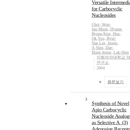
Versatile Intermedi
for Carbocyclic
Nucleosides
Choi,
,
Won-
Jun
,
Moon,
,
Hyung-
Ryong
,
Kim,
,
Hea-
Ok
,
Yoo,
,
Byul-
Nae
,
Lee,
,
Jeong-
A
,
Shin,
,
Dae-
Hong
,
Jeong,
,
Lak-Shin
이화여자대학교 
연구소
2004
원문보기
3
Synthesis of Novel
Apio Carbocyclic
Nucleoside Analog
as Selective A_(3)
Adenosine Recepto