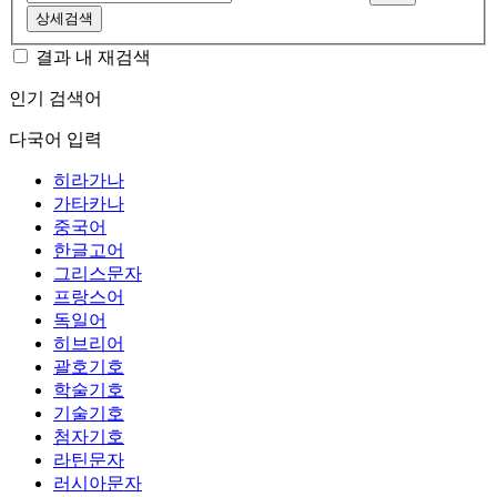
상세검색
결과 내 재검색
인기 검색어
다국어 입력
히라가나
가타카나
중국어
한글고어
그리스문자
프랑스어
독일어
히브리어
괄호기호
학술기호
기술기호
첨자기호
라틴문자
러시아문자