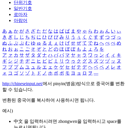
단위기호
일반기호
로마자
아랍어
あ
ぁ
か
が
さ
ざ
た
だ
な
は
ば
ぱ
ま
や
ゃ
ら
わ
ゎ
ん
い
ぃ
き
ぎ
し
じ
ち
ぢ
に
ひ
び
ぴ
み
り
う
ぅ
く
ぐ
す
ず
つ
づ
っ
ぬ
ふ
ぶ
ぷ
む
ゆ
ゅ
る
え
ぇ
け
げ
せ
ぜ
て
で
ね
へ
べ
ぺ
め
れ
お
ぉ
こ
ご
そ
ぞ
と
ど
の
ほ
ぼ
ぽ
も
よ
ょ
ろ
を
ア
ァ
カ
サ
ザ
タ
ダ
ナ
ハ
バ
パ
マ
ヤ
ャ
ラ
ワ
ヮ
ン
イ
ィ
キ
ギ
シ
ジ
チ
ヂ
ニ
ヒ
ビ
ピ
ミ
リ
ウ
ゥ
ク
グ
ス
ズ
ツ
ヅ
ッ
ヌ
フ
ブ
プ
ム
ユ
ュ
ル
エ
ェ
ケ
ゲ
セ
ゼ
テ
デ
ヘ
ベ
ペ
メ
レ
オ
ォ
コ
ゴ
ソ
ゾ
ト
ド
ノ
ホ
ボ
ポ
モ
ヨ
ョ
ロ
ヲ
―
http://chineseinput.net/
에서 pinyin(병음)방식으로 중국어를 변환
할 수 있습니다.
변환된 중국어를 복사하여 사용하시면 됩니다.
예시)
中文 을 입력하시려면
zhongwen
을 입력하시고 space를
누르시면됩니다.