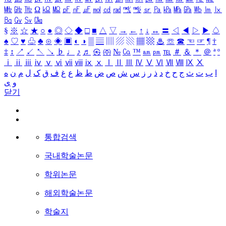
㎒
㎓
㎔
Ω
㏀
㏁
㎊
㎋
㎌
㏖
㏅
㎭
㎮
㎯
㏛
㎩
㎪
㎫
㎬
㏝
㏐
㏓
㏃
㏉
㏜
㏆
§
※
☆
★
○
●
◎
◇
◆
□
■
△
▽
→
←
↑
↓
↔
〓
◁
◀
▷
▶
♤
♠
♡
♥
♧
♣
⊙
◈
▣
◐
◑
▒
▤
▥
▨
▧
▦
▩
♨
☏
☎
☜
☞
¶
†
‡
↕
↗
↙
↖
↘
♭
♩
♪
♬
㉿
㈜
№
㏇
™
㏂
㏘
℡
＃
＆
＊
＠
ª
º
ⅰ
ⅱ
ⅲ
ⅳ
ⅴ
ⅵ
ⅶ
ⅷ
ⅸ
ⅹ
Ⅰ
Ⅱ
Ⅲ
Ⅳ
Ⅴ
Ⅵ
Ⅶ
Ⅷ
Ⅸ
Ⅹ
ا
ب
ت
ث
ج
ح
خ
د
ذ
ر
ز
س
ش
ص
ض
ط
ظ
ع
غ
ف
ق
ک
ل
م
ن
ه
و
ی
닫기
통합검색
국내학술논문
학위논문
해외학술논문
학술지