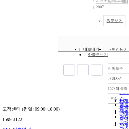
신호전달연구센터
2007
원문보기
내보내기
내책장담기
한글로보기
정확도순
내림차순
정확
순
10개씩 출력
내림
인기
순
조회
10
연도
출력
고객센터 (평일: 09:00~18:00)
제목
20
저자
출력
1599-3122
발행
30
관순