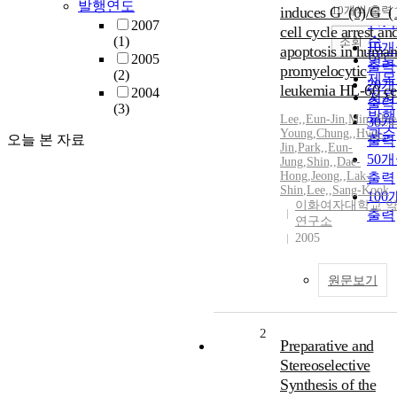
순
발행연도
induces G_(0)/G_(
10개씩 출력
내림
인기
2007
cell cycle arrest an
(1)
순
조회
10
apoptosis in human
2005
연도
출력
promyelocytic
(2)
제목
20
leukemia HL-60 ce
2004
저자
출력
(3)
발행
Lee,
,
Eun-Jin
,
Min,
,
Hye
30
Young
,
Chung,
,
Hwa-
관순
오늘 본 자료
출력
Jin
,
Park,
,
Eun-
50
Jung
,
Shin,
,
Dae-
Hong
,
Jeong,
,
Lak-
출력
Shin
,
Lee,
,
Sang-Kook
100
이화여자대학교 
출력
연구소
2005
원문보기
2
Preparative and
Stereoselective
Synthesis of the