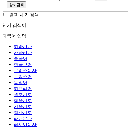
상세검색
결과 내 재검색
인기 검색어
다국어 입력
히라가나
가타카나
중국어
한글고어
그리스문자
프랑스어
독일어
히브리어
괄호기호
학술기호
기술기호
첨자기호
라틴문자
러시아문자