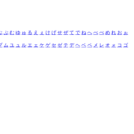
ぶ
ぷ
む
ゆ
ゅ
る
え
ぇ
け
げ
せ
ぜ
て
で
ね
へ
べ
ぺ
め
れ
お
ぉ
プ
ム
ユ
ュ
ル
エ
ェ
ケ
ゲ
セ
ゼ
テ
デ
ヘ
ベ
ペ
メ
レ
オ
ォ
コ
ゴ