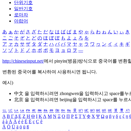
단위기호
일반기호
로마자
아랍어
あ
ぁ
か
が
さ
ざ
た
だ
な
は
ば
ぱ
ま
や
ゃ
ら
わ
ゎ
ん
い
ぃ
き
こ
ご
そ
ぞ
と
ど
の
ほ
ぼ
ぽ
も
よ
ょ
ろ
を
ア
ァ
カ
サ
ザ
タ
ダ
ナ
ハ
バ
パ
マ
ヤ
ャ
ラ
ワ
ヮ
ン
イ
ィ
キ
ギ
ソ
ゾ
ト
ド
ノ
ホ
ボ
ポ
モ
ヨ
ョ
ロ
ヲ
―
http://chineseinput.net/
에서 pinyin(병음)방식으로 중국어를 변환
변환된 중국어를 복사하여 사용하시면 됩니다.
예시)
中文 을 입력하시려면
zhongwen
을 입력하시고 space를
北京 을 입력하시려면
beijing
을 입력하시고 space를 누르
ㅥ
ㅦ
ㅧ
ㅨ
ㅩ
ㅪ
ㅫ
ㅬ
ㅭ
ㅮ
ㅯ
ㅰ
ㅱ
ㅲ
ㅳ
ㅴ
ㅵ
ㅶ
ㅷ
ㅸ
ㅹ
ㅺ
Α
Β
Γ
Δ
Ε
Ζ
Η
Θ
Ι
Κ
Λ
Μ
Ν
Ξ
Ο
Π
Ρ
Σ
Τ
Υ
Φ
Χ
Ψ
Ω
α
β
γ
δ
ε
ζ
η
á
à
Á
À
é
è
É
È
ç
Ç
ê
Ä
Ö
Ü
ä
ö
ü
ß