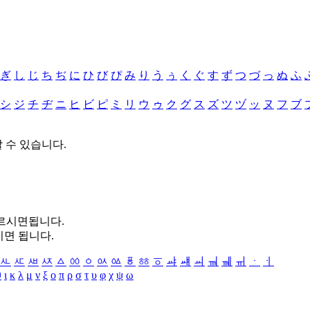
ぎ
し
じ
ち
ぢ
に
ひ
び
ぴ
み
り
う
ぅ
く
ぐ
す
ず
つ
づ
っ
ぬ
ふ
シ
ジ
チ
ヂ
ニ
ヒ
ビ
ピ
ミ
リ
ウ
ゥ
ク
グ
ス
ズ
ツ
ヅ
ッ
ヌ
フ
ブ
할 수 있습니다.
누르시면됩니다.
시면 됩니다.
ㅻ
ㅼ
ㅽ
ㅾ
ㅿ
ㆀ
ㆁ
ㆂ
ㆃ
ㆄ
ㆅ
ㆆ
ㆇ
ㆈ
ㆉ
ㆊ
ㆋ
ㆌ
ㆍ
ㆎ
θ
ι
κ
λ
μ
ν
ξ
ο
π
ρ
σ
τ
υ
φ
χ
ψ
ω