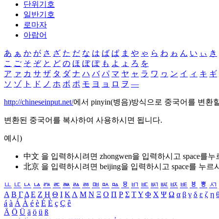
단위기호
일반기호
로마자
아랍어
あ
ぁ
か
が
さ
ざ
た
だ
な
は
ば
ぱ
ま
や
ゃ
ら
わ
ゎ
ん
い
ぃ
き
こ
ご
そ
ぞ
と
ど
の
ほ
ぼ
ぽ
も
よ
ょ
ろ
を
ア
ァ
カ
サ
ザ
タ
ダ
ナ
ハ
バ
パ
マ
ヤ
ャ
ラ
ワ
ヮ
ン
イ
ィ
キ
ギ
ソ
ゾ
ト
ド
ノ
ホ
ボ
ポ
モ
ヨ
ョ
ロ
ヲ
―
http://chineseinput.net/
에서 pinyin(병음)방식으로 중국어를 변환
변환된 중국어를 복사하여 사용하시면 됩니다.
예시)
中文 을 입력하시려면
zhongwen
을 입력하시고 space를
北京 을 입력하시려면
beijing
을 입력하시고 space를 누르
ㅥ
ㅦ
ㅧ
ㅨ
ㅩ
ㅪ
ㅫ
ㅬ
ㅭ
ㅮ
ㅯ
ㅰ
ㅱ
ㅲ
ㅳ
ㅴ
ㅵ
ㅶ
ㅷ
ㅸ
ㅹ
ㅺ
Α
Β
Γ
Δ
Ε
Ζ
Η
Θ
Ι
Κ
Λ
Μ
Ν
Ξ
Ο
Π
Ρ
Σ
Τ
Υ
Φ
Χ
Ψ
Ω
α
β
γ
δ
ε
ζ
η
á
à
Á
À
é
è
É
È
ç
Ç
ê
Ä
Ö
Ü
ä
ö
ü
ß