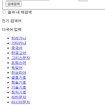
상세검색
결과 내 재검색
인기 검색어
다국어 입력
히라가나
가타카나
중국어
한글고어
그리스문자
프랑스어
독일어
히브리어
괄호기호
학술기호
기술기호
첨자기호
라틴문자
러시아문자