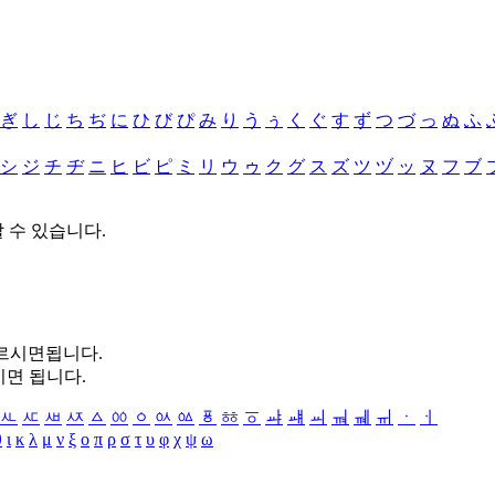
ぎ
し
じ
ち
ぢ
に
ひ
び
ぴ
み
り
う
ぅ
く
ぐ
す
ず
つ
づ
っ
ぬ
ふ
シ
ジ
チ
ヂ
ニ
ヒ
ビ
ピ
ミ
リ
ウ
ゥ
ク
グ
ス
ズ
ツ
ヅ
ッ
ヌ
フ
ブ
할 수 있습니다.
누르시면됩니다.
시면 됩니다.
ㅻ
ㅼ
ㅽ
ㅾ
ㅿ
ㆀ
ㆁ
ㆂ
ㆃ
ㆄ
ㆅ
ㆆ
ㆇ
ㆈ
ㆉ
ㆊ
ㆋ
ㆌ
ㆍ
ㆎ
θ
ι
κ
λ
μ
ν
ξ
ο
π
ρ
σ
τ
υ
φ
χ
ψ
ω