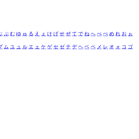
ぶ
ぷ
む
ゆ
ゅ
る
え
ぇ
け
げ
せ
ぜ
て
で
ね
へ
べ
ぺ
め
れ
お
ぉ
プ
ム
ユ
ュ
ル
エ
ェ
ケ
ゲ
セ
ゼ
テ
デ
ヘ
ベ
ペ
メ
レ
オ
ォ
コ
ゴ