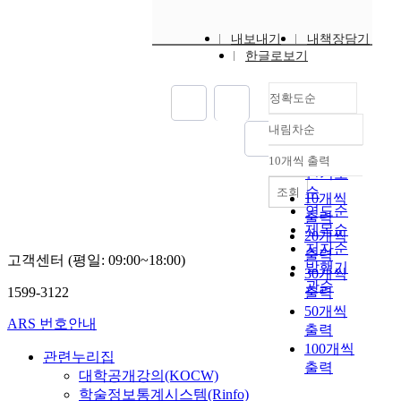
내보내기
내책장담기
한글로보기
정확도순
내림차순
정확도
순
10개씩 출력
내림차순
인기도
순
조회
10개씩
연도순
출력
제목순
20개씩
저자순
출력
고객센터 (평일: 09:00~18:00)
발행기
30개씩
관순
1599-3122
출력
50개씩
ARS 번호안내
출력
100개씩
관련누리집
출력
대학공개강의(KOCW)
학술정보통계시스템(Rinfo)