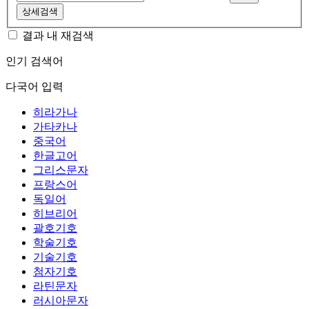
상세검색
결과 내 재검색
인기 검색어
다국어 입력
히라가나
가타카나
중국어
한글고어
그리스문자
프랑스어
독일어
히브리어
괄호기호
학술기호
기술기호
첨자기호
라틴문자
러시아문자