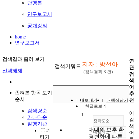
단행본
연구보고서
공개강의
home
연구보고서
검색결과 좁혀 보기
연
저자 : 방선아
검색키워드
관
선택해제
(검색결과
3
건)
검
색
어
좁혀본 항목 보기
추
순서
천
내보내기
내책장담기
한글로보기
검색량순
이
1
가나다순
검
정확도순
발행기관
색
대내외 보훈 환
기
내림차순
어
정확도
경변화에 따른
타기