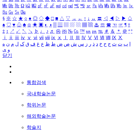
㎒
㎓
㎔
Ω
㏀
㏁
㎊
㎋
㎌
㏖
㏅
㎭
㎮
㎯
㏛
㎩
㎪
㎫
㎬
㏝
㏐
㏓
㏃
㏉
㏜
㏆
§
※
☆
★
○
●
◎
◇
◆
□
■
△
▽
→
←
↑
↓
↔
〓
◁
◀
▷
▶
♤
♠
♡
♥
♧
♣
⊙
◈
▣
◐
◑
▒
▤
▥
▨
▧
▦
▩
♨
☏
☎
☜
☞
¶
†
‡
↕
↗
↙
↖
↘
♭
♩
♪
♬
㉿
㈜
№
㏇
™
㏂
㏘
℡
＃
＆
＊
＠
ª
º
ⅰ
ⅱ
ⅲ
ⅳ
ⅴ
ⅵ
ⅶ
ⅷ
ⅸ
ⅹ
Ⅰ
Ⅱ
Ⅲ
Ⅳ
Ⅴ
Ⅵ
Ⅶ
Ⅷ
Ⅸ
Ⅹ
ا
ب
ت
ث
ج
ح
خ
د
ذ
ر
ز
س
ش
ص
ض
ط
ظ
ع
غ
ف
ق
ک
ل
م
ن
ه
و
ی
닫기
통합검색
국내학술논문
학위논문
해외학술논문
학술지