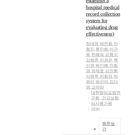
estabilish a
hospital medical
record collection
system for
evaluating drug
effectiveness)
장대영
,
박연희
,
안
형진
,
류민희
,
이근
욱
,
한혜숙
,
김형수
,
김범준
,
이경은
,
백
선경
,
박인혜
,
안희
경
,
정재호
,
김민환
,
서영주
,
지희정
,
박
유리
,
방선아
,
김다
경
,
고아라
대한항암요법연
구회, 건강보험
심사평가원
2020
원문보
기