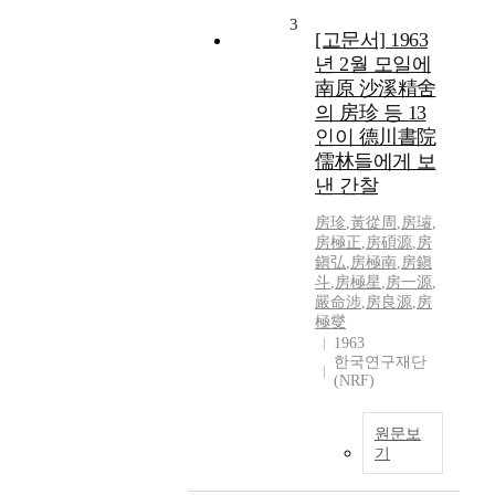
3
[고문서] 1963
년 2월 모일에
南原 沙溪精舍
의 房珍 등 13
인이 德川書院
儒林들에게 보
낸 간찰
房珍
,
黃從周
,
房璿
,
房極正
,
房碩源
,
房
鎭弘
,
房極南
,
房鎭
斗
,
房極星
,
房一源
,
嚴命涉
,
房良源
,
房
極燮
1963
한국연구재단
(NRF)
원문보
기