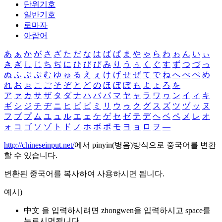
단위기호
일반기호
로마자
아랍어
あ
ぁ
か
が
さ
ざ
た
だ
な
は
ば
ぱ
ま
や
ゃ
ら
わ
ゎ
ん
い
ぃ
き
ぎ
し
じ
ち
ぢ
に
ひ
び
ぴ
み
り
う
ぅ
く
ぐ
す
ず
つ
づ
っ
ぬ
ふ
ぶ
ぷ
む
ゆ
ゅ
る
え
ぇ
け
げ
せ
ぜ
て
で
ね
へ
べ
ぺ
め
れ
お
ぉ
こ
ご
そ
ぞ
と
ど
の
ほ
ぼ
ぽ
も
よ
ょ
ろ
を
ア
ァ
カ
サ
ザ
タ
ダ
ナ
ハ
バ
パ
マ
ヤ
ャ
ラ
ワ
ヮ
ン
イ
ィ
キ
ギ
シ
ジ
チ
ヂ
ニ
ヒ
ビ
ピ
ミ
リ
ウ
ゥ
ク
グ
ス
ズ
ツ
ヅ
ッ
ヌ
フ
ブ
プ
ム
ユ
ュ
ル
エ
ェ
ケ
ゲ
セ
ゼ
テ
デ
ヘ
ベ
ペ
メ
レ
オ
ォ
コ
ゴ
ソ
ゾ
ト
ド
ノ
ホ
ボ
ポ
モ
ヨ
ョ
ロ
ヲ
―
http://chineseinput.net/
에서 pinyin(병음)방식으로 중국어를 변환
할 수 있습니다.
변환된 중국어를 복사하여 사용하시면 됩니다.
예시)
中文 을 입력하시려면
zhongwen
을 입력하시고 space를
누르시면됩니다.