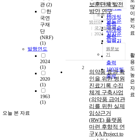
로
순
보훈단체 발전
10개씩 출력
관
(2)
내림차순
많
인기도
방안 연구
한
이
순
조회
10개씩
국연
본
연도순
방선이
출력
구재
자
제목순
국가보훈부
20개씩
단
료
2024
저자순
출력
(NRF)
발행기
(1)
30개씩
관순
발행연도
원문보
출력
기
활
50개씩
2024
용
출력
(1)
2
도
100개씩
의약품 효과 확
높
출력
인을 위한 병원
2020
은
(1)
진료기록 수집
자
체계 구축사업
료
1963
(의약품 급여관
(1)
리를 위한 실제
임상근거
오늘 본 자료
(RWE) 플랫폼
마련 후향적 연
구)(A Project to