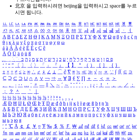
北京 을 입력하시려면
beijing
을 입력하시고 space를 누르
시면 됩니다.
ㅥ
ㅦ
ㅧ
ㅨ
ㅩ
ㅪ
ㅫ
ㅬ
ㅭ
ㅮ
ㅯ
ㅰ
ㅱ
ㅲ
ㅳ
ㅴ
ㅵ
ㅶ
ㅷ
ㅸ
ㅹ
ㅺ
ㅻ
ㅼ
ㅽ
ㅾ
ㅿ
ㆀ
ㆁ
ㆂ
ㆃ
ㆄ
ㆅ
ㆆ
ㆇ
ㆈ
ㆉ
ㆊ
ㆋ
ㆌ
ㆍ
ㆎ
Α
Β
Γ
Δ
Ε
Ζ
Η
Θ
Ι
Κ
Λ
Μ
Ν
Ξ
Ο
Π
Ρ
Σ
Τ
Υ
Φ
Χ
Ψ
Ω
α
β
γ
δ
ε
ζ
η
θ
ι
κ
λ
μ
ν
ξ
ο
π
ρ
σ
τ
υ
φ
χ
ψ
ω
á
à
Á
À
é
è
É
È
ç
Ç
ê
Ä
Ö
Ü
ä
ö
ü
ß
ְ
ֳ
ֲ
ֱ
ָ
ַ
ֵ
ֶ
ִ
ֹ
ּ
ֻ
ׂ
ׁ
ּ
ב
ה
נ
מ
צ
ת
ץ
ש
ד
ג
כ
ע
י
ח
ל
ך
ף
ק
ר
א
ט
ו
ן
ם
פ
‘
’
“
”
〔
〕
〈
〉
「
」
『
』
【
】
＂
（
）
［
］
｛
｝
±
×
÷
≠
≤
≥
∞
∴
♂
♀
∠
⊥
⌒
∂
∇
≡
≒
≪
≫
√
∽
∝
∵
∫
∬
∈
∋
⊆
⊇
⊂
⊃
∪
∩
∧
∨
￢
⇒
⇔
∀
∃
∮
∑
∏
＋
－
＜
＝
＞
、
。
·
‥
…
¨
〃
―
∥
＼
∼
´
～
ˇ
˘
˝
˚
˙
¸
˛
¡
¿
ː
！
＇
，
．
／
：
；
？
＾
＿
｀
｜
½
⅓
⅔
¼
¾
⅛
⅜
⅝
⅞
¹
²
³
⁴
ⁿ
₁
₂
₃
₄
Æ
Ð
Ħ
Ĳ
Ł
Ø
Œ
Þ
Ŧ
Ŋ
æ
đ
ð
ħ
ı
ĳ
ĸ
ŀ
ł
ø
œ
ß
þ
ŧ
ŋ
ŉ
А
Б
В
Г
Д
Е
Ё
Ж
З
И
Й
К
Л
М
Н
О
П
Р
С
Т
У
Ф
Х
Ц
Ч
Ш
Щ
Ъ
Ы
Ь
Э
Ю
Я
а
б
в
г
д
е
ё
ж
з
и
й
к
л
м
н
о
п
р
с
т
у
ф
х
ц
ч
ш
щ
ъ
ы
ь
э
ю
я
′
″
℃
Å
￠
￡
￥
¤
℉
‰
＄
％
Ｆ
￦
㎕
㎖
㎗
ℓ
㎘
㏄
㎣
㎤
㎥
㎦
㎙
㎚
㎛
㎜
㎝
㎞
㎟
㎠
㎡
㎢
㏊
㎍
㎎
㎏
㏏
㎈
㎉
㏈
㎧
㎨
㎰
㎱
㎲
㎳
㎴
㎵
㎶
㎷
㎸
㎹
㎀
㎁
㎂
㎃
㎄
㎺
㎻
㎽
㎾
㎿
㎐
㎑