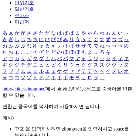
단위기호
일반기호
로마자
아랍어
あ
ぁ
か
が
さ
ざ
た
だ
な
は
ば
ぱ
ま
や
ゃ
ら
わ
ゎ
ん
い
ぃ
き
ぎ
し
じ
ち
ぢ
に
ひ
び
ぴ
み
り
う
ぅ
く
ぐ
す
ず
つ
づ
っ
ぬ
ふ
ぶ
ぷ
む
ゆ
ゅ
る
え
ぇ
け
げ
せ
ぜ
て
で
ね
へ
べ
ぺ
め
れ
お
ぉ
こ
ご
そ
ぞ
と
ど
の
ほ
ぼ
ぽ
も
よ
ょ
ろ
を
ア
ァ
カ
サ
ザ
タ
ダ
ナ
ハ
バ
パ
マ
ヤ
ャ
ラ
ワ
ヮ
ン
イ
ィ
キ
ギ
シ
ジ
チ
ヂ
ニ
ヒ
ビ
ピ
ミ
リ
ウ
ゥ
ク
グ
ス
ズ
ツ
ヅ
ッ
ヌ
フ
ブ
プ
ム
ユ
ュ
ル
エ
ェ
ケ
ゲ
セ
ゼ
テ
デ
ヘ
ベ
ペ
メ
レ
オ
ォ
コ
ゴ
ソ
ゾ
ト
ド
ノ
ホ
ボ
ポ
モ
ヨ
ョ
ロ
ヲ
―
http://chineseinput.net/
에서 pinyin(병음)방식으로 중국어를 변환
할 수 있습니다.
변환된 중국어를 복사하여 사용하시면 됩니다.
예시)
中文 을 입력하시려면
zhongwen
을 입력하시고 space를
누르시면됩니다.