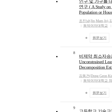
인구 및 가구를 
연구 ( A Study on t
Population or Hous
조진남(Jin
,
Mam
,
Jo)
,
김
동덕여자대학교
원문보기
8
비제약 최소자승
Unconstrained Leas
Decomposition Est
김동건(Dong
,
Geon
,
Ki
동덕여자대학교 
원문보기
9
고등학교 기술교