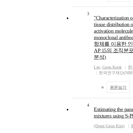
3
"Characterization o
tissue distribution
activation molecul
monoclonal anti
항체를 이용한 인
AP 15의 조직분
분석)
Lee,
,
Geon
,
Kook
한
한국연구재단(NRF
원문보기
4
Estimating the para
mixtures using S-P
(Dong
,
Geon
,
Kim)