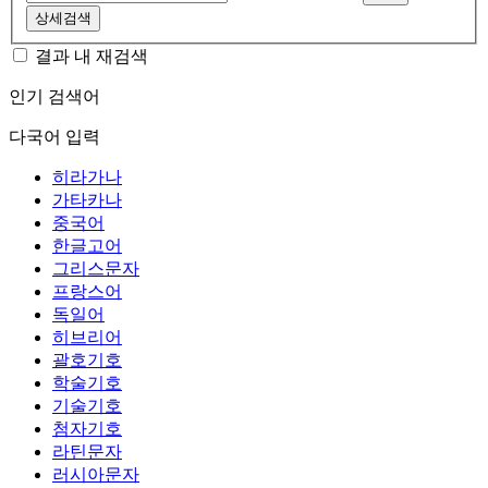
상세검색
결과 내 재검색
인기 검색어
다국어 입력
히라가나
가타카나
중국어
한글고어
그리스문자
프랑스어
독일어
히브리어
괄호기호
학술기호
기술기호
첨자기호
라틴문자
러시아문자