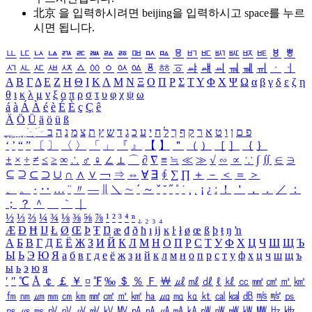
北京 을 입력하시려면
beijing
을 입력하시고 space를 누르
시면 됩니다.
ㅥ
ㅦ
ㅧ
ㅨ
ㅩ
ㅪ
ㅫ
ㅬ
ㅭ
ㅮ
ㅯ
ㅰ
ㅱ
ㅲ
ㅳ
ㅴ
ㅵ
ㅶ
ㅷ
ㅸ
ㅹ
ㅺ
ㅻ
ㅼ
ㅽ
ㅾ
ㅿ
ㆀ
ㆁ
ㆂ
ㆃ
ㆄ
ㆅ
ㆆ
ㆇ
ㆈ
ㆉ
ㆊ
ㆋ
ㆌ
ㆍ
ㆎ
Α
Β
Γ
Δ
Ε
Ζ
Η
Θ
Ι
Κ
Λ
Μ
Ν
Ξ
Ο
Π
Ρ
Σ
Τ
Υ
Φ
Χ
Ψ
Ω
α
β
γ
δ
ε
ζ
η
θ
ι
κ
λ
μ
ν
ξ
ο
π
ρ
σ
τ
υ
φ
χ
ψ
ω
á
à
Á
À
é
è
É
È
ç
Ç
ê
Ä
Ö
Ü
ä
ö
ü
ß
ְ
ֳ
ֲ
ֱ
ָ
ַ
ֵ
ֶ
ִ
ֹ
ּ
ֻ
ׂ
ׁ
ּ
ב
ה
נ
מ
צ
ת
ץ
ש
ד
ג
כ
ע
י
ח
ל
ך
ף
ק
ר
א
ט
ו
ן
ם
פ
‘
’
“
”
〔
〕
〈
〉
「
」
『
』
【
】
＂
（
）
［
］
｛
｝
±
×
÷
≠
≤
≥
∞
∴
♂
♀
∠
⊥
⌒
∂
∇
≡
≒
≪
≫
√
∽
∝
∵
∫
∬
∈
∋
⊆
⊇
⊂
⊃
∪
∩
∧
∨
￢
⇒
⇔
∀
∃
∮
∑
∏
＋
－
＜
＝
＞
、
。
·
‥
…
¨
〃
―
∥
＼
∼
´
～
ˇ
˘
˝
˚
˙
¸
˛
¡
¿
ː
！
＇
，
．
／
：
；
？
＾
＿
｀
｜
½
⅓
⅔
¼
¾
⅛
⅜
⅝
⅞
¹
²
³
⁴
ⁿ
₁
₂
₃
₄
Æ
Ð
Ħ
Ĳ
Ł
Ø
Œ
Þ
Ŧ
Ŋ
æ
đ
ð
ħ
ı
ĳ
ĸ
ŀ
ł
ø
œ
ß
þ
ŧ
ŋ
ŉ
А
Б
В
Г
Д
Е
Ё
Ж
З
И
Й
К
Л
М
Н
О
П
Р
С
Т
У
Ф
Х
Ц
Ч
Ш
Щ
Ъ
Ы
Ь
Э
Ю
Я
а
б
в
г
д
е
ё
ж
з
и
й
к
л
м
н
о
п
р
с
т
у
ф
х
ц
ч
ш
щ
ъ
ы
ь
э
ю
я
′
″
℃
Å
￠
￡
￥
¤
℉
‰
＄
％
Ｆ
￦
㎕
㎖
㎗
ℓ
㎘
㏄
㎣
㎤
㎥
㎦
㎙
㎚
㎛
㎜
㎝
㎞
㎟
㎠
㎡
㎢
㏊
㎍
㎎
㎏
㏏
㎈
㎉
㏈
㎧
㎨
㎰
㎱
㎲
㎳
㎴
㎵
㎶
㎷
㎸
㎹
㎀
㎁
㎂
㎃
㎄
㎺
㎻
㎽
㎾
㎿
㎐
㎑