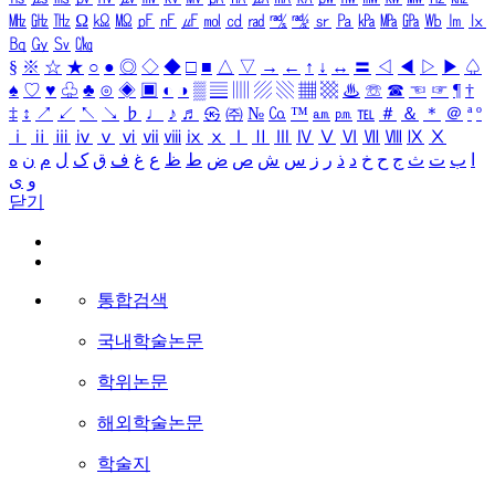
㎒
㎓
㎔
Ω
㏀
㏁
㎊
㎋
㎌
㏖
㏅
㎭
㎮
㎯
㏛
㎩
㎪
㎫
㎬
㏝
㏐
㏓
㏃
㏉
㏜
㏆
§
※
☆
★
○
●
◎
◇
◆
□
■
△
▽
→
←
↑
↓
↔
〓
◁
◀
▷
▶
♤
♠
♡
♥
♧
♣
⊙
◈
▣
◐
◑
▒
▤
▥
▨
▧
▦
▩
♨
☏
☎
☜
☞
¶
†
‡
↕
↗
↙
↖
↘
♭
♩
♪
♬
㉿
㈜
№
㏇
™
㏂
㏘
℡
＃
＆
＊
＠
ª
º
ⅰ
ⅱ
ⅲ
ⅳ
ⅴ
ⅵ
ⅶ
ⅷ
ⅸ
ⅹ
Ⅰ
Ⅱ
Ⅲ
Ⅳ
Ⅴ
Ⅵ
Ⅶ
Ⅷ
Ⅸ
Ⅹ
ا
ب
ت
ث
ج
ح
خ
د
ذ
ر
ز
س
ش
ص
ض
ط
ظ
ع
غ
ف
ق
ک
ل
م
ن
ه
و
ی
닫기
통합검색
국내학술논문
학위논문
해외학술논문
학술지