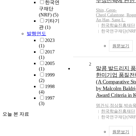
수정전략에 관한 
한국연
구재단
Shin,
,
Geon-
(NRF)
(5)
Cheol
,
Calantone,
,
Roge
An
,
Han,
,
Sang
,
L.
기타기
한국학술진흥재단
관
(1)
한국연구재단(NRF
발행연도
2023
(1)
원문보기
2017
(1)
2005
2
말콤 발드리지 
(1)
한미기업 품질전
1999
(2)
(A Comparative Stu
1998
by Malcolm Baldrig
(4)
Award Criteria in 
1997
(3)
명건식
,
정상철
,
박승
한국학술진흥재단
오늘 본 자료
한국연구재단(NRF
원문보기