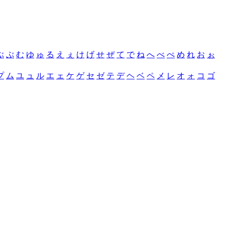
ぶ
ぷ
む
ゆ
ゅ
る
え
ぇ
け
げ
せ
ぜ
て
で
ね
へ
べ
ぺ
め
れ
お
ぉ
プ
ム
ユ
ュ
ル
エ
ェ
ケ
ゲ
セ
ゼ
テ
デ
ヘ
ベ
ペ
メ
レ
オ
ォ
コ
ゴ