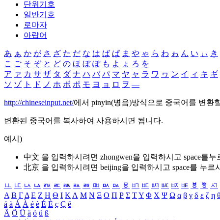
단위기호
일반기호
로마자
아랍어
あ
ぁ
か
が
さ
ざ
た
だ
な
は
ば
ぱ
ま
や
ゃ
ら
わ
ゎ
ん
い
ぃ
き
こ
ご
そ
ぞ
と
ど
の
ほ
ぼ
ぽ
も
よ
ょ
ろ
を
ア
ァ
カ
サ
ザ
タ
ダ
ナ
ハ
バ
パ
マ
ヤ
ャ
ラ
ワ
ヮ
ン
イ
ィ
キ
ギ
ソ
ゾ
ト
ド
ノ
ホ
ボ
ポ
モ
ヨ
ョ
ロ
ヲ
―
http://chineseinput.net/
에서 pinyin(병음)방식으로 중국어를 변환
변환된 중국어를 복사하여 사용하시면 됩니다.
예시)
中文 을 입력하시려면
zhongwen
을 입력하시고 space를
北京 을 입력하시려면
beijing
을 입력하시고 space를 누르
ㅥ
ㅦ
ㅧ
ㅨ
ㅩ
ㅪ
ㅫ
ㅬ
ㅭ
ㅮ
ㅯ
ㅰ
ㅱ
ㅲ
ㅳ
ㅴ
ㅵ
ㅶ
ㅷ
ㅸ
ㅹ
ㅺ
Α
Β
Γ
Δ
Ε
Ζ
Η
Θ
Ι
Κ
Λ
Μ
Ν
Ξ
Ο
Π
Ρ
Σ
Τ
Υ
Φ
Χ
Ψ
Ω
α
β
γ
δ
ε
ζ
η
á
à
Á
À
é
è
É
È
ç
Ç
ê
Ä
Ö
Ü
ä
ö
ü
ß