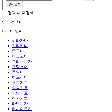
상세검색
결과 내 재검색
인기 검색어
다국어 입력
히라가나
가타카나
중국어
한글고어
그리스문자
프랑스어
독일어
히브리어
괄호기호
학술기호
기술기호
첨자기호
라틴문자
러시아문자