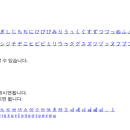
ぎ
し
じ
ち
ぢ
に
ひ
び
ぴ
み
り
う
ぅ
く
ぐ
す
ず
つ
づ
っ
ぬ
ふ
シ
ジ
チ
ヂ
ニ
ヒ
ビ
ピ
ミ
リ
ウ
ゥ
ク
グ
ス
ズ
ツ
ヅ
ッ
ヌ
フ
ブ
할 수 있습니다.
누르시면됩니다.
시면 됩니다.
ㅻ
ㅼ
ㅽ
ㅾ
ㅿ
ㆀ
ㆁ
ㆂ
ㆃ
ㆄ
ㆅ
ㆆ
ㆇ
ㆈ
ㆉ
ㆊ
ㆋ
ㆌ
ㆍ
ㆎ
θ
ι
κ
λ
μ
ν
ξ
ο
π
ρ
σ
τ
υ
φ
χ
ψ
ω