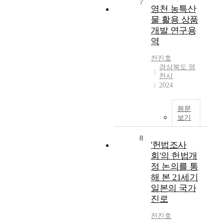
7
영천 농특산
물 활용 상품
개발 연구용
역
전진호
경상북도 영
천시
2024
원문
보기
8
'헌법조사
회'의 헌법개
정 논의를 통
해 본 21세기
일본의 국가
진로
전진호