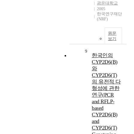
광운대학교
2005
한국연구재단
(NRF)
원문
보기
9
한국인의
CYP2D6(B)
와
CYP2D6(T)
의 유전적 다
형성에 관한
연구(PCR
and RFLP-
based
CYP2D6(B)
and
CYP2D6(T)