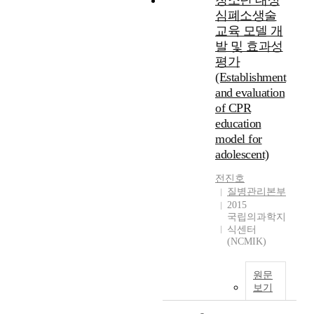
청소년 대상
심폐소생술
교육 모델 개
발 및 효과성
평가
(Establishment
and evaluation
of CPR
education
model for
adolescent)
전진호
질병관리본부
2015
국립의과학지
식센터
(NCMIK)
원문
보기