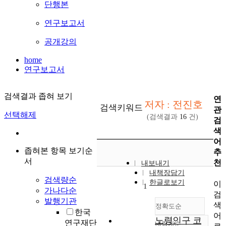
단행본
연구보고서
공개강의
home
연구보고서
검색결과 좁혀 보기
연
저자 : 전진호
검색키워드
관
선택해제
(검색결과
16
건)
검
색
어
좁혀본 항목 보기순
추
서
천
내보내기
내책장담기
검색량순
한글로보기
이
1
가나다순
검
발행기관
색
정확도순
한국
어
노령인구 코
연구재단
내림차순