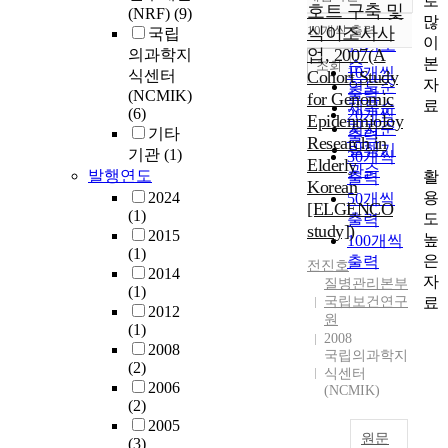
로
정확도
호트 구축 및
(NRF)
(9)
많
순
10개씩 출력
식이조사사
국립
내림차순
이
인기도
업, 2007(A
의과학지
본
순
조회
10개씩
식센터
Cohort Study
자
연도순
출력
(NCMIK)
for Genomic
료
제목순
(6)
20개씩
Epidenmioloy
저자순
기타
출력
Research in
발행기
기관
(1)
30개씩
Elderly
관순
발행연도
활
출력
Korean
용
2024
50개씩
[ELGENCO
(1)
도
출력
study])
2015
높
100개씩
(1)
은
출력
전진호
2014
자
질병관리본부
(1)
료
국립보건연구
2012
원
(1)
2008
2008
국립의과학지
(2)
식센터
2006
(NCMIK)
(2)
2005
원문
(3)