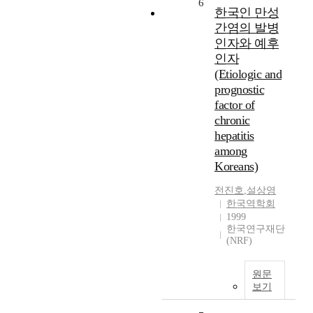
6
한국인 만성
간염의 발병
인자와 예후
인자
(Etiologic and
prognostic
factor of
chronic
hepatitis
among
Koreans)
전진호
,
설상영
한국역학회
1999
한국연구재단
(NRF)
원문
보기