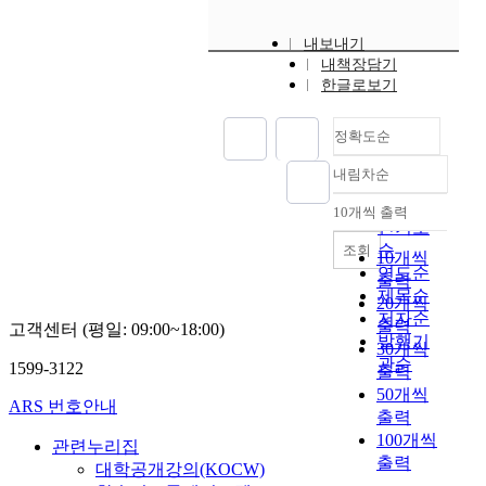
내보내기
내책장담기
한글로보기
정확도순
내림차순
정확도
순
10개씩 출력
내림차순
인기도
순
조회
10개씩
연도순
출력
제목순
20개씩
저자순
출력
고객센터 (평일: 09:00~18:00)
발행기
30개씩
관순
1599-3122
출력
50개씩
ARS 번호안내
출력
100개씩
관련누리집
출력
대학공개강의(KOCW)