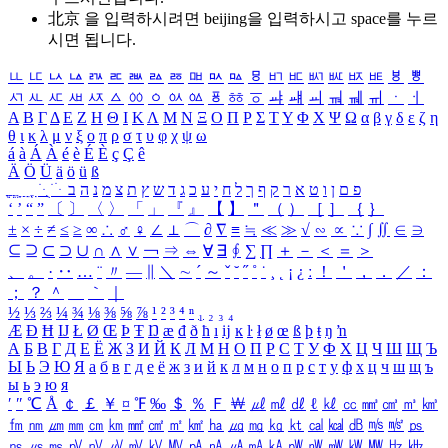
北京 을 입력하시려면
beijing
을 입력하시고 space를 누르
시면 됩니다.
ㅥ
ㅦ
ㅧ
ㅨ
ㅩ
ㅪ
ㅫ
ㅬ
ㅭ
ㅮ
ㅯ
ㅰ
ㅱ
ㅲ
ㅳ
ㅴ
ㅵ
ㅶ
ㅷ
ㅸ
ㅹ
ㅺ
ㅻ
ㅼ
ㅽ
ㅾ
ㅿ
ㆀ
ㆁ
ㆂ
ㆃ
ㆄ
ㆅ
ㆆ
ㆇ
ㆈ
ㆉ
ㆊ
ㆋ
ㆌ
ㆍ
ㆎ
Α
Β
Γ
Δ
Ε
Ζ
Η
Θ
Ι
Κ
Λ
Μ
Ν
Ξ
Ο
Π
Ρ
Σ
Τ
Υ
Φ
Χ
Ψ
Ω
α
β
γ
δ
ε
ζ
η
θ
ι
κ
λ
μ
ν
ξ
ο
π
ρ
σ
τ
υ
φ
χ
ψ
ω
á
à
Á
À
é
è
É
È
ç
Ç
ê
Ä
Ö
Ü
ä
ö
ü
ß
ְ
ֳ
ֲ
ֱ
ָ
ַ
ֵ
ֶ
ִ
ֹ
ּ
ֻ
ׂ
ׁ
ּ
ב
ה
נ
מ
צ
ת
ץ
ש
ד
ג
כ
ע
י
ח
ל
ך
ף
ק
ר
א
ט
ו
ן
ם
פ
‘
’
“
”
〔
〕
〈
〉
「
」
『
』
【
】
＂
（
）
［
］
｛
｝
±
×
÷
≠
≤
≥
∞
∴
♂
♀
∠
⊥
⌒
∂
∇
≡
≒
≪
≫
√
∽
∝
∵
∫
∬
∈
∋
⊆
⊇
⊂
⊃
∪
∩
∧
∨
￢
⇒
⇔
∀
∃
∮
∑
∏
＋
－
＜
＝
＞
、
。
·
‥
…
¨
〃
―
∥
＼
∼
´
～
ˇ
˘
˝
˚
˙
¸
˛
¡
¿
ː
！
＇
，
．
／
：
；
？
＾
＿
｀
｜
½
⅓
⅔
¼
¾
⅛
⅜
⅝
⅞
¹
²
³
⁴
ⁿ
₁
₂
₃
₄
Æ
Ð
Ħ
Ĳ
Ł
Ø
Œ
Þ
Ŧ
Ŋ
æ
đ
ð
ħ
ı
ĳ
ĸ
ŀ
ł
ø
œ
ß
þ
ŧ
ŋ
ŉ
А
Б
В
Г
Д
Е
Ё
Ж
З
И
Й
К
Л
М
Н
О
П
Р
С
Т
У
Ф
Х
Ц
Ч
Ш
Щ
Ъ
Ы
Ь
Э
Ю
Я
а
б
в
г
д
е
ё
ж
з
и
й
к
л
м
н
о
п
р
с
т
у
ф
х
ц
ч
ш
щ
ъ
ы
ь
э
ю
я
′
″
℃
Å
￠
￡
￥
¤
℉
‰
＄
％
Ｆ
￦
㎕
㎖
㎗
ℓ
㎘
㏄
㎣
㎤
㎥
㎦
㎙
㎚
㎛
㎜
㎝
㎞
㎟
㎠
㎡
㎢
㏊
㎍
㎎
㎏
㏏
㎈
㎉
㏈
㎧
㎨
㎰
㎱
㎲
㎳
㎴
㎵
㎶
㎷
㎸
㎹
㎀
㎁
㎂
㎃
㎄
㎺
㎻
㎽
㎾
㎿
㎐
㎑