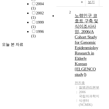
보기
2004
(1)
2
2002
노령인구 코
(1)
호트 구축 및
1999
식이조사사
(1)
업, 2006(A
1996
(1)
Cohort Study
for Genomic
오늘 본 자료
Epidenmioloy
Research in
Elderly
Korean
[ELGENCO
study])
전진호
질병관리본부
2006
국립의과학지
식센터
(NCMIK)