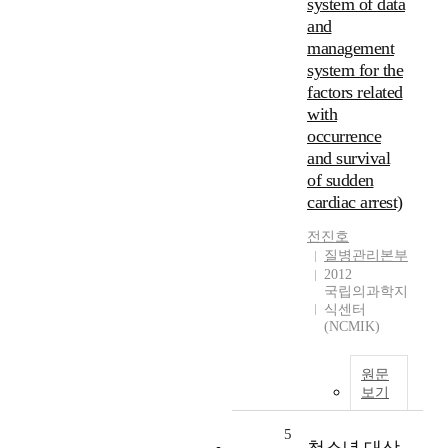
system of data
and
management
system for the
factors related
with
occurrence
and survival
of sudden
cardiac arrest)
전진호
질병관리본부
2012
국립의과학지
식센터
(NCMIK)
원문
보기
5