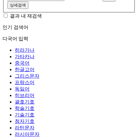
상세검색
결과 내 재검색
인기 검색어
다국어 입력
히라가나
가타카나
중국어
한글고어
그리스문자
프랑스어
독일어
히브리어
괄호기호
학술기호
기술기호
첨자기호
라틴문자
러시아문자