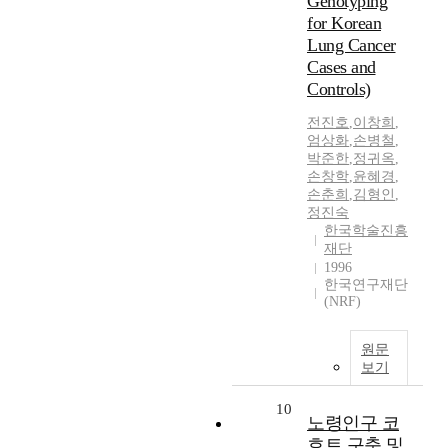
Genotyping
for Korean
Lung Cancer
Cases and
Controls)
전진호
,
이창희
,
엄상화
,
손병철
,
박준한
,
정귀옥
,
손창학
,
윤혜경
,
손춘희
,
김형인
,
정진숙
한국학술진흥
재단
1996
한국연구재단
(NRF)
원문
보기
10
노령인구 코
호트 구축 및