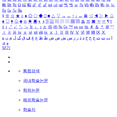
㎒
㎓
㎔
Ω
㏀
㏁
㎊
㎋
㎌
㏖
㏅
㎭
㎮
㎯
㏛
㎩
㎪
㎫
㎬
㏝
㏐
㏓
㏃
㏉
㏜
㏆
§
※
☆
★
○
●
◎
◇
◆
□
■
△
▽
→
←
↑
↓
↔
〓
◁
◀
▷
▶
♤
♠
♡
♥
♧
♣
⊙
◈
▣
◐
◑
▒
▤
▥
▨
▧
▦
▩
♨
☏
☎
☜
☞
¶
†
‡
↕
↗
↙
↖
↘
♭
♩
♪
♬
㉿
㈜
№
㏇
™
㏂
㏘
℡
＃
＆
＊
＠
ª
º
ⅰ
ⅱ
ⅲ
ⅳ
ⅴ
ⅵ
ⅶ
ⅷ
ⅸ
ⅹ
Ⅰ
Ⅱ
Ⅲ
Ⅳ
Ⅴ
Ⅵ
Ⅶ
Ⅷ
Ⅸ
Ⅹ
ا
ب
ت
ث
ج
ح
خ
د
ذ
ر
ز
س
ش
ص
ض
ط
ظ
ع
غ
ف
ق
ک
ل
م
ن
ه
و
ی
닫기
통합검색
국내학술논문
학위논문
해외학술논문
학술지