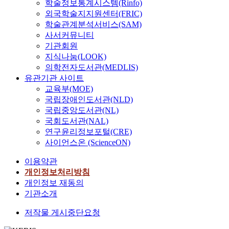
학술정보통계시스템(Rinfo)
외국학술지지원센터(FRIC)
학술관계분석서비스(SAM)
사서커뮤니티
기관회원
지식나눔(LOOK)
의학전자도서관(MEDLIS)
유관기관 사이트
교육부(MOE)
국립장애인도서관(NLD)
국립중앙도서관(NL)
국회도서관(NAL)
연구윤리정보포털(CRE)
사이언스온 (ScienceON)
이용약관
개인정보처리방침
개인정보 재동의
기관소개
저작물 게시중단요청