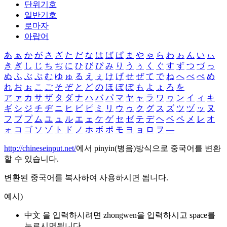
단위기호
일반기호
로마자
아랍어
あ
ぁ
か
が
さ
ざ
た
だ
な
は
ば
ぱ
ま
や
ゃ
ら
わ
ゎ
ん
い
ぃ
き
ぎ
し
じ
ち
ぢ
に
ひ
び
ぴ
み
り
う
ぅ
く
ぐ
す
ず
つ
づ
っ
ぬ
ふ
ぶ
ぷ
む
ゆ
ゅ
る
え
ぇ
け
げ
せ
ぜ
て
で
ね
へ
べ
ぺ
め
れ
お
ぉ
こ
ご
そ
ぞ
と
ど
の
ほ
ぼ
ぽ
も
よ
ょ
ろ
を
ア
ァ
カ
サ
ザ
タ
ダ
ナ
ハ
バ
パ
マ
ヤ
ャ
ラ
ワ
ヮ
ン
イ
ィ
キ
ギ
シ
ジ
チ
ヂ
ニ
ヒ
ビ
ピ
ミ
リ
ウ
ゥ
ク
グ
ス
ズ
ツ
ヅ
ッ
ヌ
フ
ブ
プ
ム
ユ
ュ
ル
エ
ェ
ケ
ゲ
セ
ゼ
テ
デ
ヘ
ベ
ペ
メ
レ
オ
ォ
コ
ゴ
ソ
ゾ
ト
ド
ノ
ホ
ボ
ポ
モ
ヨ
ョ
ロ
ヲ
―
http://chineseinput.net/
에서 pinyin(병음)방식으로 중국어를 변환
할 수 있습니다.
변환된 중국어를 복사하여 사용하시면 됩니다.
예시)
中文 을 입력하시려면
zhongwen
을 입력하시고 space를
누르시면됩니다.