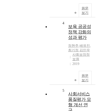
원문
보기
4
보육 공공성
정책 강화의
성과 평가
정현주
,
배유진
,
최기정
,
김민우
사회보장정
보원
2019
원문
보기
5
사회서비스
품질평가 모
형 개선 연
구