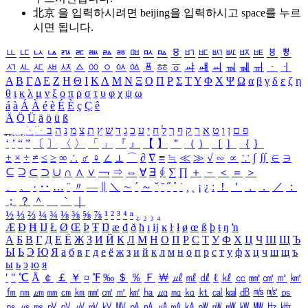
北京 을 입력하시려면
beijing
을 입력하시고 space를 누르
시면 됩니다.
ㅥ
ㅦ
ㅧ
ㅨ
ㅩ
ㅪ
ㅫ
ㅬ
ㅭ
ㅮ
ㅯ
ㅰ
ㅱ
ㅲ
ㅳ
ㅴ
ㅵ
ㅶ
ㅷ
ㅸ
ㅹ
ㅺ
ㅻ
ㅼ
ㅽ
ㅾ
ㅿ
ㆀ
ㆁ
ㆂ
ㆃ
ㆄ
ㆅ
ㆆ
ㆇ
ㆈ
ㆉ
ㆊ
ㆋ
ㆌ
ㆍ
ㆎ
Α
Β
Γ
Δ
Ε
Ζ
Η
Θ
Ι
Κ
Λ
Μ
Ν
Ξ
Ο
Π
Ρ
Σ
Τ
Υ
Φ
Χ
Ψ
Ω
α
β
γ
δ
ε
ζ
η
θ
ι
κ
λ
μ
ν
ξ
ο
π
ρ
σ
τ
υ
φ
χ
ψ
ω
á
à
Á
À
é
è
É
È
ç
Ç
ê
Ä
Ö
Ü
ä
ö
ü
ß
ְ
ֳ
ֲ
ֱ
ָ
ַ
ֵ
ֶ
ִ
ֹ
ּ
ֻ
ׂ
ׁ
ּ
ב
ה
נ
מ
צ
ת
ץ
ש
ד
ג
כ
ע
י
ח
ל
ך
ף
ק
ר
א
ט
ו
ן
ם
פ
‘
’
“
”
〔
〕
〈
〉
「
」
『
』
【
】
＂
（
）
［
］
｛
｝
±
×
÷
≠
≤
≥
∞
∴
♂
♀
∠
⊥
⌒
∂
∇
≡
≒
≪
≫
√
∽
∝
∵
∫
∬
∈
∋
⊆
⊇
⊂
⊃
∪
∩
∧
∨
￢
⇒
⇔
∀
∃
∮
∑
∏
＋
－
＜
＝
＞
、
。
·
‥
…
¨
〃
―
∥
＼
∼
´
～
ˇ
˘
˝
˚
˙
¸
˛
¡
¿
ː
！
＇
，
．
／
：
；
？
＾
＿
｀
｜
½
⅓
⅔
¼
¾
⅛
⅜
⅝
⅞
¹
²
³
⁴
ⁿ
₁
₂
₃
₄
Æ
Ð
Ħ
Ĳ
Ł
Ø
Œ
Þ
Ŧ
Ŋ
æ
đ
ð
ħ
ı
ĳ
ĸ
ŀ
ł
ø
œ
ß
þ
ŧ
ŋ
ŉ
А
Б
В
Г
Д
Е
Ё
Ж
З
И
Й
К
Л
М
Н
О
П
Р
С
Т
У
Ф
Х
Ц
Ч
Ш
Щ
Ъ
Ы
Ь
Э
Ю
Я
а
б
в
г
д
е
ё
ж
з
и
й
к
л
м
н
о
п
р
с
т
у
ф
х
ц
ч
ш
щ
ъ
ы
ь
э
ю
я
′
″
℃
Å
￠
￡
￥
¤
℉
‰
＄
％
Ｆ
￦
㎕
㎖
㎗
ℓ
㎘
㏄
㎣
㎤
㎥
㎦
㎙
㎚
㎛
㎜
㎝
㎞
㎟
㎠
㎡
㎢
㏊
㎍
㎎
㎏
㏏
㎈
㎉
㏈
㎧
㎨
㎰
㎱
㎲
㎳
㎴
㎵
㎶
㎷
㎸
㎹
㎀
㎁
㎂
㎃
㎄
㎺
㎻
㎽
㎾
㎿
㎐
㎑