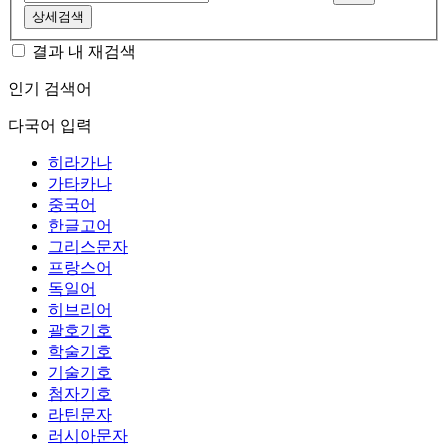
상세검색
결과 내 재검색
인기 검색어
다국어 입력
히라가나
가타카나
중국어
한글고어
그리스문자
프랑스어
독일어
히브리어
괄호기호
학술기호
기술기호
첨자기호
라틴문자
러시아문자