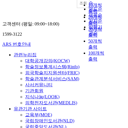
순
조회
10개씩
연도순
출력
제목순
20개씩
저자순
출력
고객센터 (평일: 09:00~18:00)
발행기
30개씩
관순
1599-3122
출력
50개씩
ARS 번호안내
출력
100개씩
관련누리집
출력
대학공개강의(KOCW)
학술정보통계시스템(Rinfo)
외국학술지지원센터(FRIC)
학술관계분석서비스(SAM)
사서커뮤니티
기관회원
지식나눔(LOOK)
의학전자도서관(MEDLIS)
유관기관 사이트
교육부(MOE)
국립장애인도서관(NLD)
국립중앙도서관(NL)