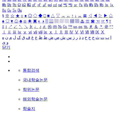
㎒
㎓
㎔
Ω
㏀
㏁
㎊
㎋
㎌
㏖
㏅
㎭
㎮
㎯
㏛
㎩
㎪
㎫
㎬
㏝
㏐
㏓
㏃
㏉
㏜
㏆
§
※
☆
★
○
●
◎
◇
◆
□
■
△
▽
→
←
↑
↓
↔
〓
◁
◀
▷
▶
♤
♠
♡
♥
♧
♣
⊙
◈
▣
◐
◑
▒
▤
▥
▨
▧
▦
▩
♨
☏
☎
☜
☞
¶
†
‡
↕
↗
↙
↖
↘
♭
♩
♪
♬
㉿
㈜
№
㏇
™
㏂
㏘
℡
＃
＆
＊
＠
ª
º
ⅰ
ⅱ
ⅲ
ⅳ
ⅴ
ⅵ
ⅶ
ⅷ
ⅸ
ⅹ
Ⅰ
Ⅱ
Ⅲ
Ⅳ
Ⅴ
Ⅵ
Ⅶ
Ⅷ
Ⅸ
Ⅹ
ا
ب
ت
ث
ج
ح
خ
د
ذ
ر
ز
س
ش
ص
ض
ط
ظ
ع
غ
ف
ق
ک
ل
م
ن
ه
و
ی
닫기
통합검색
국내학술논문
학위논문
해외학술논문
학술지