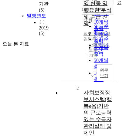
정확도
료
영 변동 영
기관
순
10개씩 출력
향요인 분석
(5)
내림차순
인기도
발행연도
및 수급 전
순
조회
10개씩
망
연도순
2019
출력
제목순
(5)
정현주
,
최기정
,
20개씩
저자순
김민우
출력
오늘 본 자료
사회보장정
발행기
30개씩
보원
관순
출력
2019
50개씩
출력
원문
100개씩
보기
출력
2
사회보장정
보시스템(행
복e음)기반
의 근로능력
있는 수급자
관리실태 및
제언