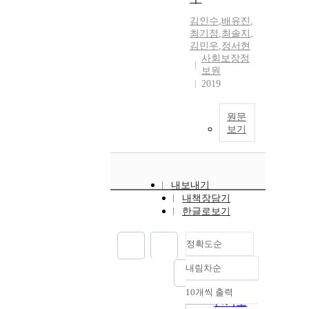
김인수
,
배유진
,
최기정
,
최솔지
,
김민우
,
정서현
사회보장정
보원
2019
원문
보기
내보내기
내책장담기
한글로보기
정확도순
내림차순
정확도
순
10개씩 출력
내림차순
인기도