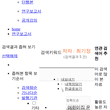
단행본
연구보고서
공개강의
home
연구보고서
검색결과 좁혀 보기
연관 검
저자 : 최기정
검색키워드
색어 추
선택해제
(검색결과
5
건)
천
이 검색
좁혀본 항목 보
어로 많
기순서
이 본
내보내기
자료
내책장담기
검색량순
한글로보기
1
가나다순
발행기관
정확도순
활용도
높은 자
어린이집 운
기타
내림차순