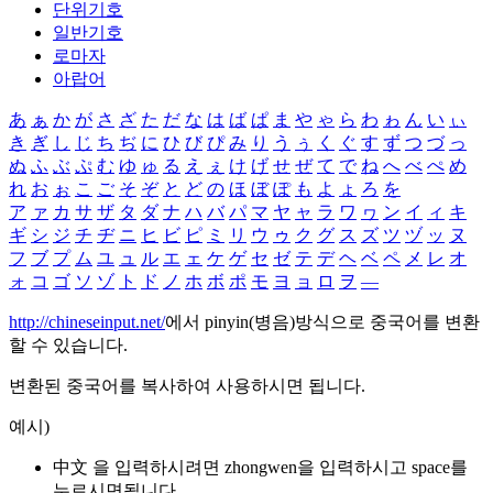
단위기호
일반기호
로마자
아랍어
あ
ぁ
か
が
さ
ざ
た
だ
な
は
ば
ぱ
ま
や
ゃ
ら
わ
ゎ
ん
い
ぃ
き
ぎ
し
じ
ち
ぢ
に
ひ
び
ぴ
み
り
う
ぅ
く
ぐ
す
ず
つ
づ
っ
ぬ
ふ
ぶ
ぷ
む
ゆ
ゅ
る
え
ぇ
け
げ
せ
ぜ
て
で
ね
へ
べ
ぺ
め
れ
お
ぉ
こ
ご
そ
ぞ
と
ど
の
ほ
ぼ
ぽ
も
よ
ょ
ろ
を
ア
ァ
カ
サ
ザ
タ
ダ
ナ
ハ
バ
パ
マ
ヤ
ャ
ラ
ワ
ヮ
ン
イ
ィ
キ
ギ
シ
ジ
チ
ヂ
ニ
ヒ
ビ
ピ
ミ
リ
ウ
ゥ
ク
グ
ス
ズ
ツ
ヅ
ッ
ヌ
フ
ブ
プ
ム
ユ
ュ
ル
エ
ェ
ケ
ゲ
セ
ゼ
テ
デ
ヘ
ベ
ペ
メ
レ
オ
ォ
コ
ゴ
ソ
ゾ
ト
ド
ノ
ホ
ボ
ポ
モ
ヨ
ョ
ロ
ヲ
―
http://chineseinput.net/
에서 pinyin(병음)방식으로 중국어를 변환
할 수 있습니다.
변환된 중국어를 복사하여 사용하시면 됩니다.
예시)
中文 을 입력하시려면
zhongwen
을 입력하시고 space를
누르시면됩니다.