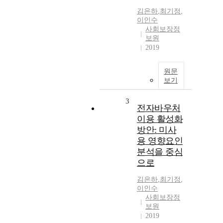
김은하
,
최기정
,
이인수
사회보장정
보원
2019
원문
보기
3
전자바우처
이용 활성화
방안: 미사
용 영향요인
분석을 중심
으로
김은하
,
최기정
,
이인수
사회보장정
보원
2019