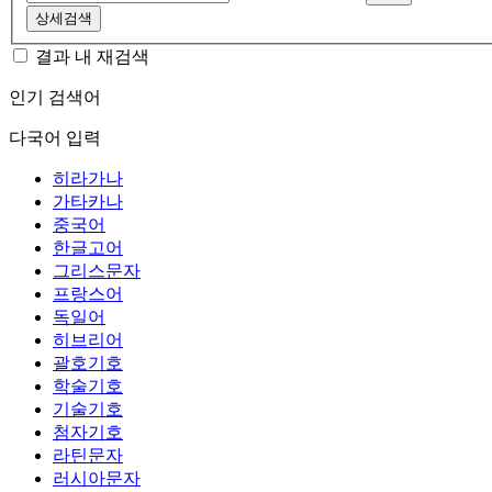
상세검색
결과 내 재검색
인기 검색어
다국어 입력
히라가나
가타카나
중국어
한글고어
그리스문자
프랑스어
독일어
히브리어
괄호기호
학술기호
기술기호
첨자기호
라틴문자
러시아문자