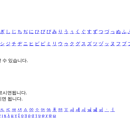
ぎ
し
じ
ち
ぢ
に
ひ
び
ぴ
み
り
う
ぅ
く
ぐ
す
ず
つ
づ
っ
ぬ
ふ
シ
ジ
チ
ヂ
ニ
ヒ
ビ
ピ
ミ
リ
ウ
ゥ
ク
グ
ス
ズ
ツ
ヅ
ッ
ヌ
フ
ブ
할 수 있습니다.
누르시면됩니다.
시면 됩니다.
ㅻ
ㅼ
ㅽ
ㅾ
ㅿ
ㆀ
ㆁ
ㆂ
ㆃ
ㆄ
ㆅ
ㆆ
ㆇ
ㆈ
ㆉ
ㆊ
ㆋ
ㆌ
ㆍ
ㆎ
θ
ι
κ
λ
μ
ν
ξ
ο
π
ρ
σ
τ
υ
φ
χ
ψ
ω