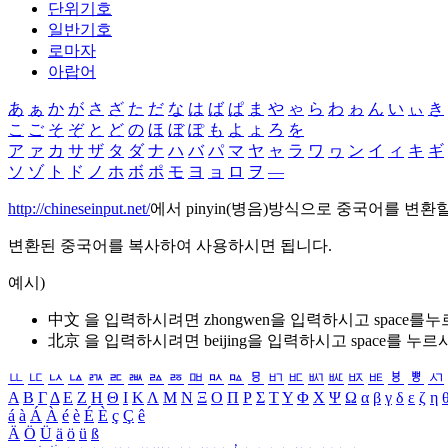
단위기호
일반기호
로마자
아랍어
あ
ぁ
か
が
さ
ざ
た
だ
な
は
ば
ぱ
ま
や
ゃ
ら
わ
ゎ
ん
い
ぃ
き
こ
ご
そ
ぞ
と
ど
の
ほ
ぼ
ぽ
も
よ
ょ
ろ
を
ア
ァ
カ
サ
ザ
タ
ダ
ナ
ハ
バ
パ
マ
ヤ
ャ
ラ
ワ
ヮ
ン
イ
ィ
キ
ギ
ソ
ゾ
ト
ド
ノ
ホ
ボ
ポ
モ
ヨ
ョ
ロ
ヲ
―
http://chineseinput.net/
에서 pinyin(병음)방식으로 중국어를 변환
변환된 중국어를 복사하여 사용하시면 됩니다.
예시)
中文 을 입력하시려면
zhongwen
을 입력하시고 space를
北京 을 입력하시려면
beijing
을 입력하시고 space를 누르
ㅥ
ㅦ
ㅧ
ㅨ
ㅩ
ㅪ
ㅫ
ㅬ
ㅭ
ㅮ
ㅯ
ㅰ
ㅱ
ㅲ
ㅳ
ㅴ
ㅵ
ㅶ
ㅷ
ㅸ
ㅹ
ㅺ
Α
Β
Γ
Δ
Ε
Ζ
Η
Θ
Ι
Κ
Λ
Μ
Ν
Ξ
Ο
Π
Ρ
Σ
Τ
Υ
Φ
Χ
Ψ
Ω
α
β
γ
δ
ε
ζ
η
á
à
Á
À
é
è
É
È
ç
Ç
ê
Ä
Ö
Ü
ä
ö
ü
ß