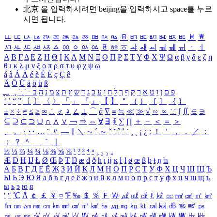
北京 을 입력하시려면
beijing
을 입력하시고 space를 누르
시면 됩니다.
ㅥ
ㅦ
ㅧ
ㅨ
ㅩ
ㅪ
ㅫ
ㅬ
ㅭ
ㅮ
ㅯ
ㅰ
ㅱ
ㅲ
ㅳ
ㅴ
ㅵ
ㅶ
ㅷ
ㅸ
ㅹ
ㅺ
ㅻ
ㅼ
ㅽ
ㅾ
ㅿ
ㆀ
ㆁ
ㆂ
ㆃ
ㆄ
ㆅ
ㆆ
ㆇ
ㆈ
ㆉ
ㆊ
ㆋ
ㆌ
ㆍ
ㆎ
Α
Β
Γ
Δ
Ε
Ζ
Η
Θ
Ι
Κ
Λ
Μ
Ν
Ξ
Ο
Π
Ρ
Σ
Τ
Υ
Φ
Χ
Ψ
Ω
α
β
γ
δ
ε
ζ
η
θ
ι
κ
λ
μ
ν
ξ
ο
π
ρ
σ
τ
υ
φ
χ
ψ
ω
á
à
Á
À
é
è
É
È
ç
Ç
ê
Ä
Ö
Ü
ä
ö
ü
ß
ְ
ֳ
ֲ
ֱ
ָ
ַ
ֵ
ֶ
ִ
ֹ
ּ
ֻ
ׂ
ׁ
ּ
ב
ה
נ
מ
צ
ת
ץ
ש
ד
ג
כ
ע
י
ח
ל
ך
ף
ק
ר
א
ט
ו
ן
ם
פ
‘
’
“
”
〔
〕
〈
〉
「
」
『
』
【
】
＂
（
）
［
］
｛
｝
±
×
÷
≠
≤
≥
∞
∴
♂
♀
∠
⊥
⌒
∂
∇
≡
≒
≪
≫
√
∽
∝
∵
∫
∬
∈
∋
⊆
⊇
⊂
⊃
∪
∩
∧
∨
￢
⇒
⇔
∀
∃
∮
∑
∏
＋
－
＜
＝
＞
、
。
·
‥
…
¨
〃
―
∥
＼
∼
´
～
ˇ
˘
˝
˚
˙
¸
˛
¡
¿
ː
！
＇
，
．
／
：
；
？
＾
＿
｀
｜
½
⅓
⅔
¼
¾
⅛
⅜
⅝
⅞
¹
²
³
⁴
ⁿ
₁
₂
₃
₄
Æ
Ð
Ħ
Ĳ
Ł
Ø
Œ
Þ
Ŧ
Ŋ
æ
đ
ð
ħ
ı
ĳ
ĸ
ŀ
ł
ø
œ
ß
þ
ŧ
ŋ
ŉ
А
Б
В
Г
Д
Е
Ё
Ж
З
И
Й
К
Л
М
Н
О
П
Р
С
Т
У
Ф
Х
Ц
Ч
Ш
Щ
Ъ
Ы
Ь
Э
Ю
Я
а
б
в
г
д
е
ё
ж
з
и
й
к
л
м
н
о
п
р
с
т
у
ф
х
ц
ч
ш
щ
ъ
ы
ь
э
ю
я
′
″
℃
Å
￠
￡
￥
¤
℉
‰
＄
％
Ｆ
￦
㎕
㎖
㎗
ℓ
㎘
㏄
㎣
㎤
㎥
㎦
㎙
㎚
㎛
㎜
㎝
㎞
㎟
㎠
㎡
㎢
㏊
㎍
㎎
㎏
㏏
㎈
㎉
㏈
㎧
㎨
㎰
㎱
㎲
㎳
㎴
㎵
㎶
㎷
㎸
㎹
㎀
㎁
㎂
㎃
㎄
㎺
㎻
㎽
㎾
㎿
㎐
㎑