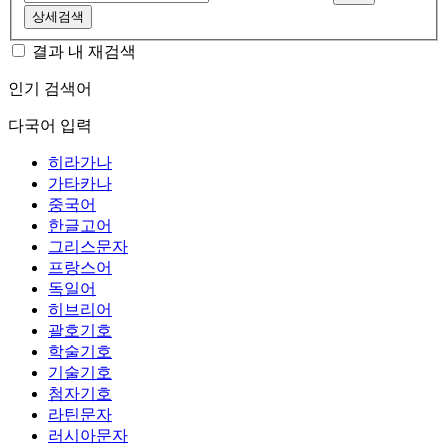
상세검색
결과 내 재검색
인기 검색어
다국어 입력
히라가나
가타카나
중국어
한글고어
그리스문자
프랑스어
독일어
히브리어
괄호기호
학술기호
기술기호
첨자기호
라틴문자
러시아문자