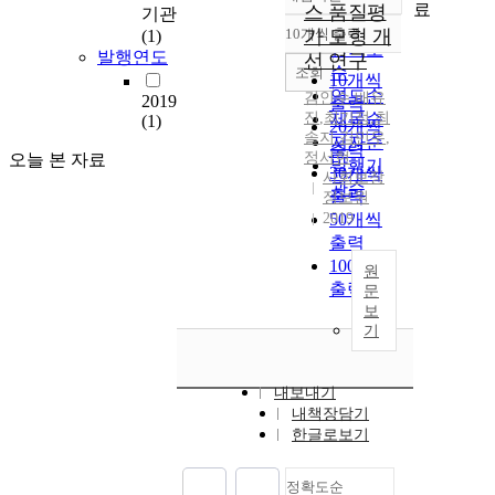
정확도
료
스 품질평
기관
순
10개씩 출력
가 모형 개
(1)
내림차순
인기도
발행연도
선 연구
순
조회
10개씩
연도순
김인수
,
배유
2019
출력
진
,
최기정
제목순
,
최
(1)
20개씩
솔지
,
김민우
,
저자순
출력
정서현
오늘 본 자료
발행기
30개씩
사회보장
관순
출력
정보원
2019
50개씩
출력
100개씩
원
출력
문
보
기
내보내기
내책장담기
한글로보기
정확도순