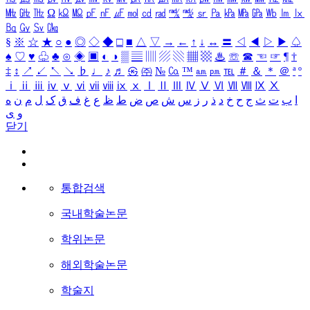
㎒
㎓
㎔
Ω
㏀
㏁
㎊
㎋
㎌
㏖
㏅
㎭
㎮
㎯
㏛
㎩
㎪
㎫
㎬
㏝
㏐
㏓
㏃
㏉
㏜
㏆
§
※
☆
★
○
●
◎
◇
◆
□
■
△
▽
→
←
↑
↓
↔
〓
◁
◀
▷
▶
♤
♠
♡
♥
♧
♣
⊙
◈
▣
◐
◑
▒
▤
▥
▨
▧
▦
▩
♨
☏
☎
☜
☞
¶
†
‡
↕
↗
↙
↖
↘
♭
♩
♪
♬
㉿
㈜
№
㏇
™
㏂
㏘
℡
＃
＆
＊
＠
ª
º
ⅰ
ⅱ
ⅲ
ⅳ
ⅴ
ⅵ
ⅶ
ⅷ
ⅸ
ⅹ
Ⅰ
Ⅱ
Ⅲ
Ⅳ
Ⅴ
Ⅵ
Ⅶ
Ⅷ
Ⅸ
Ⅹ
ا
ب
ت
ث
ج
ح
خ
د
ذ
ر
ز
س
ش
ص
ض
ط
ظ
ع
غ
ف
ق
ک
ل
م
ن
ه
و
ی
닫기
통합검색
국내학술논문
학위논문
해외학술논문
학술지