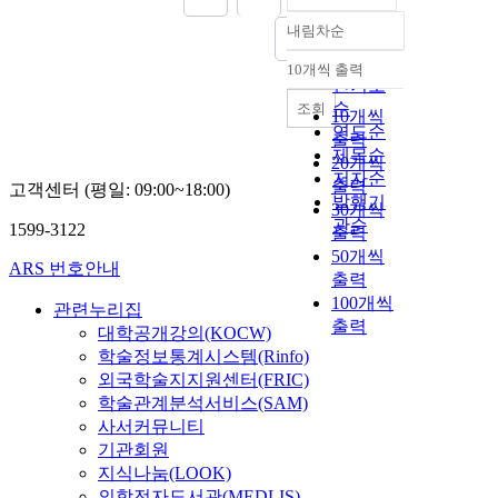
내림차순
정확도
순
10개씩 출력
내림차순
인기도
순
조회
10개씩
연도순
출력
제목순
20개씩
저자순
출력
고객센터 (평일: 09:00~18:00)
발행기
30개씩
관순
1599-3122
출력
50개씩
ARS 번호안내
출력
100개씩
관련누리집
출력
대학공개강의(KOCW)
학술정보통계시스템(Rinfo)
외국학술지지원센터(FRIC)
학술관계분석서비스(SAM)
사서커뮤니티
기관회원
지식나눔(LOOK)
의학전자도서관(MEDLIS)