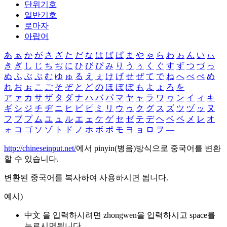
단위기호
일반기호
로마자
아랍어
あ
ぁ
か
が
さ
ざ
た
だ
な
は
ば
ぱ
ま
や
ゃ
ら
わ
ゎ
ん
い
ぃ
き
ぎ
し
じ
ち
ぢ
に
ひ
び
ぴ
み
り
う
ぅ
く
ぐ
す
ず
つ
づ
っ
ぬ
ふ
ぶ
ぷ
む
ゆ
ゅ
る
え
ぇ
け
げ
せ
ぜ
て
で
ね
へ
べ
ぺ
め
れ
お
ぉ
こ
ご
そ
ぞ
と
ど
の
ほ
ぼ
ぽ
も
よ
ょ
ろ
を
ア
ァ
カ
サ
ザ
タ
ダ
ナ
ハ
バ
パ
マ
ヤ
ャ
ラ
ワ
ヮ
ン
イ
ィ
キ
ギ
シ
ジ
チ
ヂ
ニ
ヒ
ビ
ピ
ミ
リ
ウ
ゥ
ク
グ
ス
ズ
ツ
ヅ
ッ
ヌ
フ
ブ
プ
ム
ユ
ュ
ル
エ
ェ
ケ
ゲ
セ
ゼ
テ
デ
ヘ
ベ
ペ
メ
レ
オ
ォ
コ
ゴ
ソ
ゾ
ト
ド
ノ
ホ
ボ
ポ
モ
ヨ
ョ
ロ
ヲ
―
http://chineseinput.net/
에서 pinyin(병음)방식으로 중국어를 변환
할 수 있습니다.
변환된 중국어를 복사하여 사용하시면 됩니다.
예시)
中文 을 입력하시려면
zhongwen
을 입력하시고 space를
누르시면됩니다.