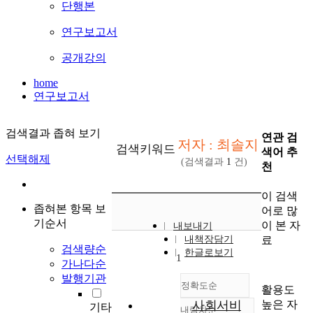
단행본
연구보고서
공개강의
home
연구보고서
검색결과 좁혀 보기
연관 검
저자 : 최솔지
검색키워드
색어 추
선택해제
(검색결과
1
건)
천
이 검색
좁혀본 항목 보
어로 많
기순서
이 본 자
내보내기
료
내책장담기
검색량순
한글로보기
1
가나다순
발행기관
정확도순
활용도
높은 자
사회서비
기타
내림차순