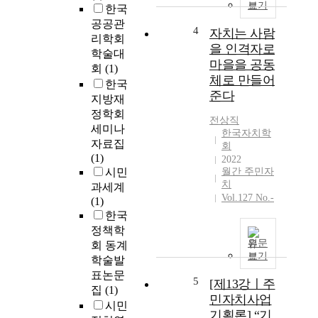
보기
한국
공공관
4
자치는 사람
리학회
을 인격자로
학술대
마을을 공동
회
(1)
체로 만들어
한국
준다
지방재
정학회
전상직
세미나
한국자치학
자료집
회
(1)
2022
시민
월간 주민자
치
과세계
Vol.127 No.-
(1)
한국
정책학
원문
회 동계
보기
학술발
표논문
5
[제13강ㅣ주
집
(1)
민자치사업
시민
기획론] “기