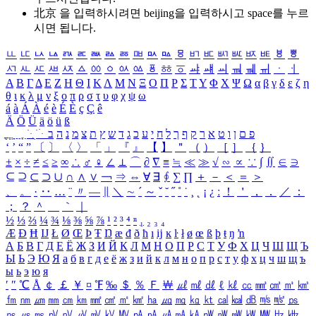
北京 을 입력하시려면
beijing
을 입력하시고 space를 누르
시면 됩니다.
ㅥ
ㅦ
ㅧ
ㅨ
ㅩ
ㅪ
ㅫ
ㅬ
ㅭ
ㅮ
ㅯ
ㅰ
ㅱ
ㅲ
ㅳ
ㅴ
ㅵ
ㅶ
ㅷ
ㅸ
ㅹ
ㅺ
ㅻ
ㅼ
ㅽ
ㅾ
ㅿ
ㆀ
ㆁ
ㆂ
ㆃ
ㆄ
ㆅ
ㆆ
ㆇ
ㆈ
ㆉ
ㆊ
ㆋ
ㆌ
ㆍ
ㆎ
Α
Β
Γ
Δ
Ε
Ζ
Η
Θ
Ι
Κ
Λ
Μ
Ν
Ξ
Ο
Π
Ρ
Σ
Τ
Υ
Φ
Χ
Ψ
Ω
α
β
γ
δ
ε
ζ
η
θ
ι
κ
λ
μ
ν
ξ
ο
π
ρ
σ
τ
υ
φ
χ
ψ
ω
á
à
Á
À
é
è
É
È
ç
Ç
ê
Ä
Ö
Ü
ä
ö
ü
ß
ְ
ֳ
ֲ
ֱ
ָ
ַ
ֵ
ֶ
ִ
ֹ
ּ
ֻ
ׂ
ׁ
ּ
ב
ה
נ
מ
צ
ת
ץ
ש
ד
ג
כ
ע
י
ח
ל
ך
ף
ק
ר
א
ט
ו
ן
ם
פ
‘
’
“
”
〔
〕
〈
〉
「
」
『
』
【
】
＂
（
）
［
］
｛
｝
±
×
÷
≠
≤
≥
∞
∴
♂
♀
∠
⊥
⌒
∂
∇
≡
≒
≪
≫
√
∽
∝
∵
∫
∬
∈
∋
⊆
⊇
⊂
⊃
∪
∩
∧
∨
￢
⇒
⇔
∀
∃
∮
∑
∏
＋
－
＜
＝
＞
、
。
·
‥
…
¨
〃
―
∥
＼
∼
´
～
ˇ
˘
˝
˚
˙
¸
˛
¡
¿
ː
！
＇
，
．
／
：
；
？
＾
＿
｀
｜
½
⅓
⅔
¼
¾
⅛
⅜
⅝
⅞
¹
²
³
⁴
ⁿ
₁
₂
₃
₄
Æ
Ð
Ħ
Ĳ
Ł
Ø
Œ
Þ
Ŧ
Ŋ
æ
đ
ð
ħ
ı
ĳ
ĸ
ŀ
ł
ø
œ
ß
þ
ŧ
ŋ
ŉ
А
Б
В
Г
Д
Е
Ё
Ж
З
И
Й
К
Л
М
Н
О
П
Р
С
Т
У
Ф
Х
Ц
Ч
Ш
Щ
Ъ
Ы
Ь
Э
Ю
Я
а
б
в
г
д
е
ё
ж
з
и
й
к
л
м
н
о
п
р
с
т
у
ф
х
ц
ч
ш
щ
ъ
ы
ь
э
ю
я
′
″
℃
Å
￠
￡
￥
¤
℉
‰
＄
％
Ｆ
￦
㎕
㎖
㎗
ℓ
㎘
㏄
㎣
㎤
㎥
㎦
㎙
㎚
㎛
㎜
㎝
㎞
㎟
㎠
㎡
㎢
㏊
㎍
㎎
㎏
㏏
㎈
㎉
㏈
㎧
㎨
㎰
㎱
㎲
㎳
㎴
㎵
㎶
㎷
㎸
㎹
㎀
㎁
㎂
㎃
㎄
㎺
㎻
㎽
㎾
㎿
㎐
㎑