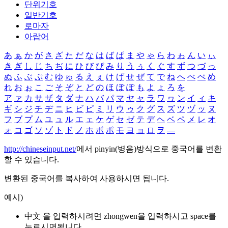
단위기호
일반기호
로마자
아랍어
あ
ぁ
か
が
さ
ざ
た
だ
な
は
ば
ぱ
ま
や
ゃ
ら
わ
ゎ
ん
い
ぃ
き
ぎ
し
じ
ち
ぢ
に
ひ
び
ぴ
み
り
う
ぅ
く
ぐ
す
ず
つ
づ
っ
ぬ
ふ
ぶ
ぷ
む
ゆ
ゅ
る
え
ぇ
け
げ
せ
ぜ
て
で
ね
へ
べ
ぺ
め
れ
お
ぉ
こ
ご
そ
ぞ
と
ど
の
ほ
ぼ
ぽ
も
よ
ょ
ろ
を
ア
ァ
カ
サ
ザ
タ
ダ
ナ
ハ
バ
パ
マ
ヤ
ャ
ラ
ワ
ヮ
ン
イ
ィ
キ
ギ
シ
ジ
チ
ヂ
ニ
ヒ
ビ
ピ
ミ
リ
ウ
ゥ
ク
グ
ス
ズ
ツ
ヅ
ッ
ヌ
フ
ブ
プ
ム
ユ
ュ
ル
エ
ェ
ケ
ゲ
セ
ゼ
テ
デ
ヘ
ベ
ペ
メ
レ
オ
ォ
コ
ゴ
ソ
ゾ
ト
ド
ノ
ホ
ボ
ポ
モ
ヨ
ョ
ロ
ヲ
―
http://chineseinput.net/
에서 pinyin(병음)방식으로 중국어를 변환
할 수 있습니다.
변환된 중국어를 복사하여 사용하시면 됩니다.
예시)
中文 을 입력하시려면
zhongwen
을 입력하시고 space를
누르시면됩니다.