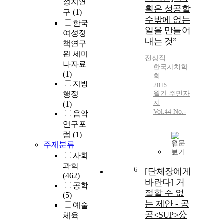
정치연
획은 성공할
구
(1)
수밖에 없는
한국
일을 만들어
여성정
내는 것”
책연구
원 세미
전상직
나자료
한국자치학
(1)
회
지방
2015
행정
월간 주민자
치
(1)
Vol.44 No.-
음악
연구포
럼
(1)
원문
주제분류
보기
사회
과학
6
[단체장에게
(462)
바란다] 거
공학
절할 수 없
(5)
는 제안 - 공
예술
공<SUP>公
체육