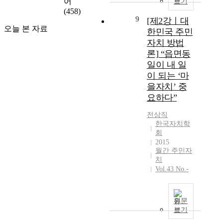
어
보기
(458)
9
[제2강ㅣ대
오늘 본 자료
한민국 주민
자치 방법
론] “읍면동
일이 내 일
이 되는 ‘마
을자치’ 중
요하다”
전상직
한국자치학
회
2015
월간 주민자
치
Vol.43 No.-
원문
보기