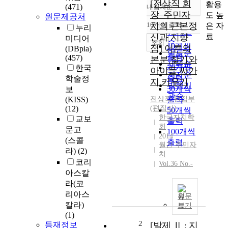
[전상직 회
활용
(471)
내림차순
정확도
장_주민자
도 높
원문제공처
순
10개씩 출력
치의 근본정
은 자
누리
내림차순
인기도
료
신과 지향
미디어
순
조회
10개씩
점] 어른의
(DBpia)
연도순
출력
(457)
본분 찾기와
제목순
20개씩
한국
아이들 싸가
저자순
출력
학술정
지 키우기
발행기
30개씩
보
관순
(KISS)
전상직
출력
,
편집부
(12)
(편집자)
50개씩
한국자치학
교보
출력
회
문고
100개씩
2014
(스콜
출력
월간 주민자
라)
(2)
치
코리
Vol.36 No.-
아스칼
라(코
리아스
원문
칼라)
보기
(1)
2
등재정보
[발제 Ⅱ : 지