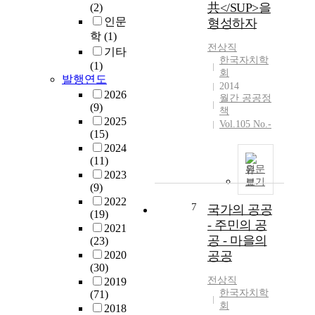
共</SUP>을
(2)
인문
형성하자
학
(1)
전상직
기타
한국자치학
(1)
회
발행연도
2014
2026
월간 공공정
(9)
책
2025
Vol.105 No.-
(15)
2024
(11)
원문
2023
보기
(9)
2022
7
국가의 공공
(19)
- 주민의 공
2021
공 - 마을의
(23)
2020
공공
(30)
전상직
2019
한국자치학
(71)
회
2018