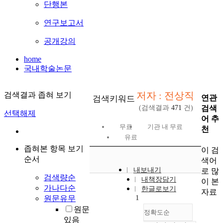
단행본
연구보고서
공개강의
home
국내학술논문
저자 : 전상직
검색결과 좁혀 보기
연관
검색키워드
검색
(검색결과
471
건)
선택해제
어 추
무료
기관 내 무료
천
유료
좁혀본 항목 보기
이 검
순서
색어
내보내기
로 많
검색량순
내책장담기
이 본
가나다순
한글로보기
자료
1
원문유무
원문
정확도순
있음