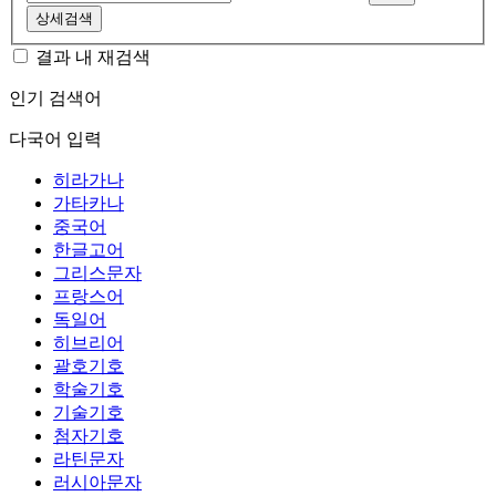
상세검색
결과 내 재검색
인기 검색어
다국어 입력
히라가나
가타카나
중국어
한글고어
그리스문자
프랑스어
독일어
히브리어
괄호기호
학술기호
기술기호
첨자기호
라틴문자
러시아문자