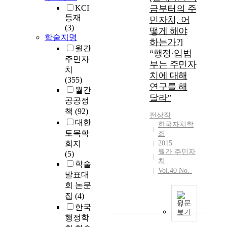
KCI
금부터의 주
등재
민자치, 어
(3)
떻게 해야
학술지명
하는가?]
월간
“행정·입법
주민자
부는 주민자
치
치에 대해
(355)
연구를 해
월간
달라”
공공정
책
(92)
전상직
대한
한국자치학
토목학
회
회지
2015
월간 주민자
(5)
치
학술
Vol.40 No.-
발표대
회 논문
집
(4)
원문
한국
보기
행정학