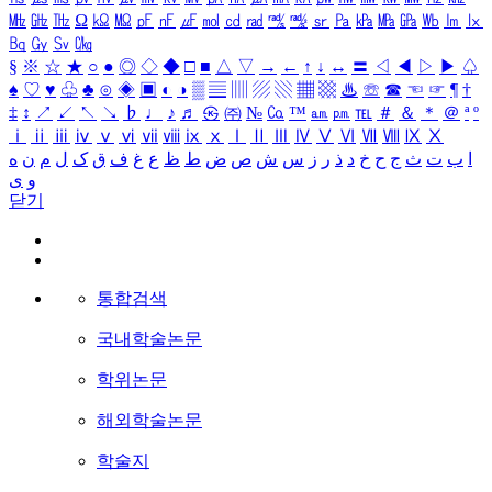
㎒
㎓
㎔
Ω
㏀
㏁
㎊
㎋
㎌
㏖
㏅
㎭
㎮
㎯
㏛
㎩
㎪
㎫
㎬
㏝
㏐
㏓
㏃
㏉
㏜
㏆
§
※
☆
★
○
●
◎
◇
◆
□
■
△
▽
→
←
↑
↓
↔
〓
◁
◀
▷
▶
♤
♠
♡
♥
♧
♣
⊙
◈
▣
◐
◑
▒
▤
▥
▨
▧
▦
▩
♨
☏
☎
☜
☞
¶
†
‡
↕
↗
↙
↖
↘
♭
♩
♪
♬
㉿
㈜
№
㏇
™
㏂
㏘
℡
＃
＆
＊
＠
ª
º
ⅰ
ⅱ
ⅲ
ⅳ
ⅴ
ⅵ
ⅶ
ⅷ
ⅸ
ⅹ
Ⅰ
Ⅱ
Ⅲ
Ⅳ
Ⅴ
Ⅵ
Ⅶ
Ⅷ
Ⅸ
Ⅹ
ا
ب
ت
ث
ج
ح
خ
د
ذ
ر
ز
س
ش
ص
ض
ط
ظ
ع
غ
ف
ق
ک
ل
م
ن
ه
و
ی
닫기
통합검색
국내학술논문
학위논문
해외학술논문
학술지