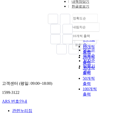
내책장담기
한글로보기
정확도순
내림차순
정확도
순
10개씩 출력
내림차순
인기도
순
조회
10개씩
연도순
출력
제목순
20개씩
저자순
출력
발행기
30개씩
관순
출력
50개씩
고객센터 (평일: 09:00~18:00)
출력
100개씩
1599-3122
출력
ARS 번호안내
관련누리집