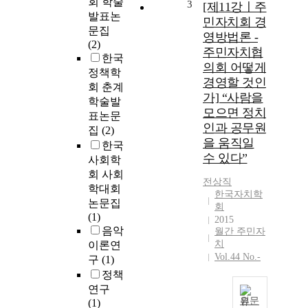
회 학술
3
[제11강ㅣ주
발표논
민자치회 경
문집
영방법론 -
(2)
주민자치협
한국
의회 어떻게
정책학
경영할 것인
회 춘계
가] “사람을
학술발
모으면 정치
표논문
인과 공무원
집
(2)
을 움직일
한국
수 있다”
사회학
회 사회
전상직
학대회
한국자치학
논문집
회
(1)
2015
음악
월간 주민자
치
이론연
Vol.44 No.-
구
(1)
정책
연구
원문
(1)