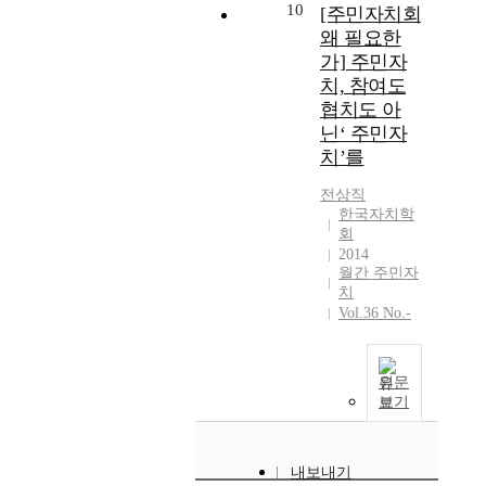
10
[주민자치회
왜 필요한
가] 주민자
치, 참여도
협치도 아
닌‘ 주민자
치’를
전상직
한국자치학
회
2014
월간 주민자
치
Vol.36 No.-
원문
보기
내보내기