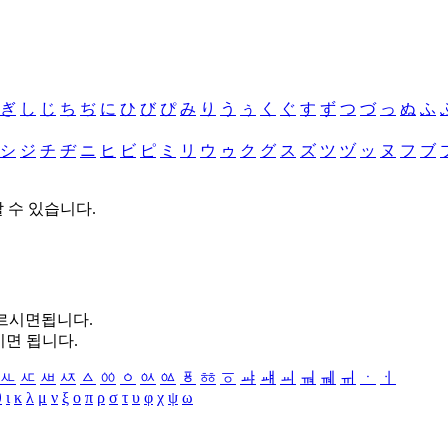
ぎ
し
じ
ち
ぢ
に
ひ
び
ぴ
み
り
う
ぅ
く
ぐ
す
ず
つ
づ
っ
ぬ
ふ
シ
ジ
チ
ヂ
ニ
ヒ
ビ
ピ
ミ
リ
ウ
ゥ
ク
グ
ス
ズ
ツ
ヅ
ッ
ヌ
フ
ブ
할 수 있습니다.
누르시면됩니다.
시면 됩니다.
ㅻ
ㅼ
ㅽ
ㅾ
ㅿ
ㆀ
ㆁ
ㆂ
ㆃ
ㆄ
ㆅ
ㆆ
ㆇ
ㆈ
ㆉ
ㆊ
ㆋ
ㆌ
ㆍ
ㆎ
θ
ι
κ
λ
μ
ν
ξ
ο
π
ρ
σ
τ
υ
φ
χ
ψ
ω