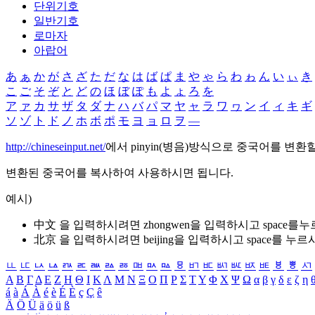
단위기호
일반기호
로마자
아랍어
あ
ぁ
か
が
さ
ざ
た
だ
な
は
ば
ぱ
ま
や
ゃ
ら
わ
ゎ
ん
い
ぃ
き
こ
ご
そ
ぞ
と
ど
の
ほ
ぼ
ぽ
も
よ
ょ
ろ
を
ア
ァ
カ
サ
ザ
タ
ダ
ナ
ハ
バ
パ
マ
ヤ
ャ
ラ
ワ
ヮ
ン
イ
ィ
キ
ギ
ソ
ゾ
ト
ド
ノ
ホ
ボ
ポ
モ
ヨ
ョ
ロ
ヲ
―
http://chineseinput.net/
에서 pinyin(병음)방식으로 중국어를 변환
변환된 중국어를 복사하여 사용하시면 됩니다.
예시)
中文 을 입력하시려면
zhongwen
을 입력하시고 space를
北京 을 입력하시려면
beijing
을 입력하시고 space를 누르
ㅥ
ㅦ
ㅧ
ㅨ
ㅩ
ㅪ
ㅫ
ㅬ
ㅭ
ㅮ
ㅯ
ㅰ
ㅱ
ㅲ
ㅳ
ㅴ
ㅵ
ㅶ
ㅷ
ㅸ
ㅹ
ㅺ
Α
Β
Γ
Δ
Ε
Ζ
Η
Θ
Ι
Κ
Λ
Μ
Ν
Ξ
Ο
Π
Ρ
Σ
Τ
Υ
Φ
Χ
Ψ
Ω
α
β
γ
δ
ε
ζ
η
á
à
Á
À
é
è
É
È
ç
Ç
ê
Ä
Ö
Ü
ä
ö
ü
ß