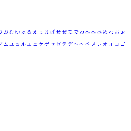
ぶ
ぷ
む
ゆ
ゅ
る
え
ぇ
け
げ
せ
ぜ
て
で
ね
へ
べ
ぺ
め
れ
お
ぉ
プ
ム
ユ
ュ
ル
エ
ェ
ケ
ゲ
セ
ゼ
テ
デ
ヘ
ベ
ペ
メ
レ
オ
ォ
コ
ゴ