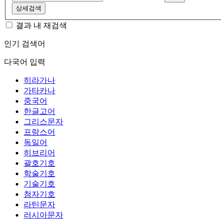
상세검색
결과 내 재검색
인기 검색어
다국어 입력
히라가나
가타카나
중국어
한글고어
그리스문자
프랑스어
독일어
히브리어
괄호기호
학술기호
기술기호
첨자기호
라틴문자
러시아문자