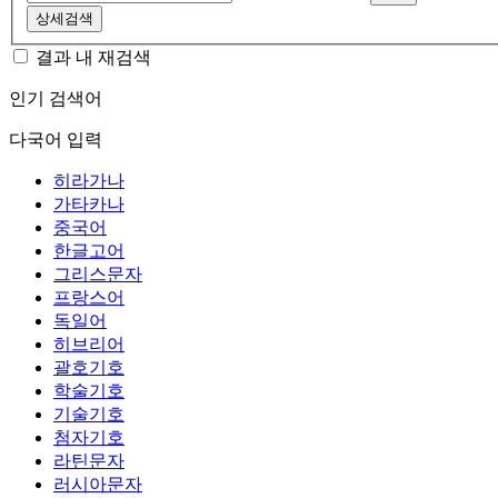
상세검색
결과 내 재검색
인기 검색어
다국어 입력
히라가나
가타카나
중국어
한글고어
그리스문자
프랑스어
독일어
히브리어
괄호기호
학술기호
기술기호
첨자기호
라틴문자
러시아문자