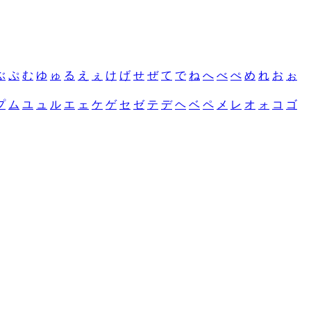
ぶ
ぷ
む
ゆ
ゅ
る
え
ぇ
け
げ
せ
ぜ
て
で
ね
へ
べ
ぺ
め
れ
お
ぉ
プ
ム
ユ
ュ
ル
エ
ェ
ケ
ゲ
セ
ゼ
テ
デ
ヘ
ベ
ペ
メ
レ
オ
ォ
コ
ゴ