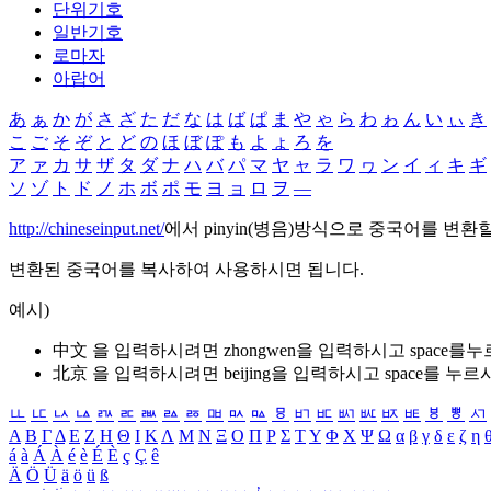
단위기호
일반기호
로마자
아랍어
あ
ぁ
か
が
さ
ざ
た
だ
な
は
ば
ぱ
ま
や
ゃ
ら
わ
ゎ
ん
い
ぃ
き
こ
ご
そ
ぞ
と
ど
の
ほ
ぼ
ぽ
も
よ
ょ
ろ
を
ア
ァ
カ
サ
ザ
タ
ダ
ナ
ハ
バ
パ
マ
ヤ
ャ
ラ
ワ
ヮ
ン
イ
ィ
キ
ギ
ソ
ゾ
ト
ド
ノ
ホ
ボ
ポ
モ
ヨ
ョ
ロ
ヲ
―
http://chineseinput.net/
에서 pinyin(병음)방식으로 중국어를 변환
변환된 중국어를 복사하여 사용하시면 됩니다.
예시)
中文 을 입력하시려면
zhongwen
을 입력하시고 space를
北京 을 입력하시려면
beijing
을 입력하시고 space를 누르
ㅥ
ㅦ
ㅧ
ㅨ
ㅩ
ㅪ
ㅫ
ㅬ
ㅭ
ㅮ
ㅯ
ㅰ
ㅱ
ㅲ
ㅳ
ㅴ
ㅵ
ㅶ
ㅷ
ㅸ
ㅹ
ㅺ
Α
Β
Γ
Δ
Ε
Ζ
Η
Θ
Ι
Κ
Λ
Μ
Ν
Ξ
Ο
Π
Ρ
Σ
Τ
Υ
Φ
Χ
Ψ
Ω
α
β
γ
δ
ε
ζ
η
á
à
Á
À
é
è
É
È
ç
Ç
ê
Ä
Ö
Ü
ä
ö
ü
ß