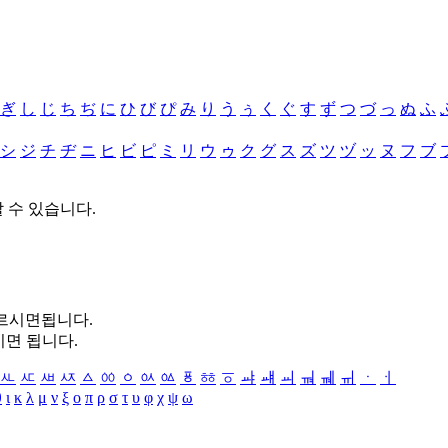
ぎ
し
じ
ち
ぢ
に
ひ
び
ぴ
み
り
う
ぅ
く
ぐ
す
ず
つ
づ
っ
ぬ
ふ
シ
ジ
チ
ヂ
ニ
ヒ
ビ
ピ
ミ
リ
ウ
ゥ
ク
グ
ス
ズ
ツ
ヅ
ッ
ヌ
フ
ブ
할 수 있습니다.
누르시면됩니다.
시면 됩니다.
ㅻ
ㅼ
ㅽ
ㅾ
ㅿ
ㆀ
ㆁ
ㆂ
ㆃ
ㆄ
ㆅ
ㆆ
ㆇ
ㆈ
ㆉ
ㆊ
ㆋ
ㆌ
ㆍ
ㆎ
θ
ι
κ
λ
μ
ν
ξ
ο
π
ρ
σ
τ
υ
φ
χ
ψ
ω