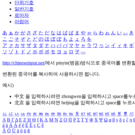
단위기호
일반기호
로마자
아랍어
あ
ぁ
か
が
さ
ざ
た
だ
な
は
ば
ぱ
ま
や
ゃ
ら
わ
ゎ
ん
い
ぃ
き
こ
ご
そ
ぞ
と
ど
の
ほ
ぼ
ぽ
も
よ
ょ
ろ
を
ア
ァ
カ
サ
ザ
タ
ダ
ナ
ハ
バ
パ
マ
ヤ
ャ
ラ
ワ
ヮ
ン
イ
ィ
キ
ギ
ソ
ゾ
ト
ド
ノ
ホ
ボ
ポ
モ
ヨ
ョ
ロ
ヲ
―
http://chineseinput.net/
에서 pinyin(병음)방식으로 중국어를 변환
변환된 중국어를 복사하여 사용하시면 됩니다.
예시)
中文 을 입력하시려면
zhongwen
을 입력하시고 space를
北京 을 입력하시려면
beijing
을 입력하시고 space를 누르
ㅥ
ㅦ
ㅧ
ㅨ
ㅩ
ㅪ
ㅫ
ㅬ
ㅭ
ㅮ
ㅯ
ㅰ
ㅱ
ㅲ
ㅳ
ㅴ
ㅵ
ㅶ
ㅷ
ㅸ
ㅹ
ㅺ
Α
Β
Γ
Δ
Ε
Ζ
Η
Θ
Ι
Κ
Λ
Μ
Ν
Ξ
Ο
Π
Ρ
Σ
Τ
Υ
Φ
Χ
Ψ
Ω
α
β
γ
δ
ε
ζ
η
á
à
Á
À
é
è
É
È
ç
Ç
ê
Ä
Ö
Ü
ä
ö
ü
ß