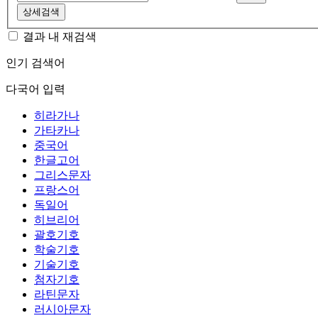
상세검색
결과 내 재검색
인기 검색어
다국어 입력
히라가나
가타카나
중국어
한글고어
그리스문자
프랑스어
독일어
히브리어
괄호기호
학술기호
기술기호
첨자기호
라틴문자
러시아문자