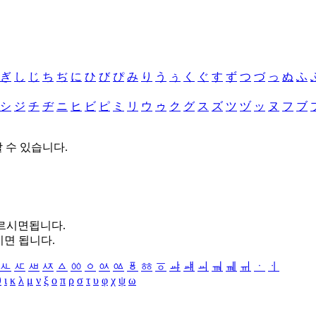
ぎ
し
じ
ち
ぢ
に
ひ
び
ぴ
み
り
う
ぅ
く
ぐ
す
ず
つ
づ
っ
ぬ
ふ
シ
ジ
チ
ヂ
ニ
ヒ
ビ
ピ
ミ
リ
ウ
ゥ
ク
グ
ス
ズ
ツ
ヅ
ッ
ヌ
フ
ブ
할 수 있습니다.
누르시면됩니다.
시면 됩니다.
ㅻ
ㅼ
ㅽ
ㅾ
ㅿ
ㆀ
ㆁ
ㆂ
ㆃ
ㆄ
ㆅ
ㆆ
ㆇ
ㆈ
ㆉ
ㆊ
ㆋ
ㆌ
ㆍ
ㆎ
θ
ι
κ
λ
μ
ν
ξ
ο
π
ρ
σ
τ
υ
φ
χ
ψ
ω