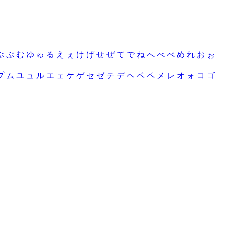
ぶ
ぷ
む
ゆ
ゅ
る
え
ぇ
け
げ
せ
ぜ
て
で
ね
へ
べ
ぺ
め
れ
お
ぉ
プ
ム
ユ
ュ
ル
エ
ェ
ケ
ゲ
セ
ゼ
テ
デ
ヘ
ベ
ペ
メ
レ
オ
ォ
コ
ゴ