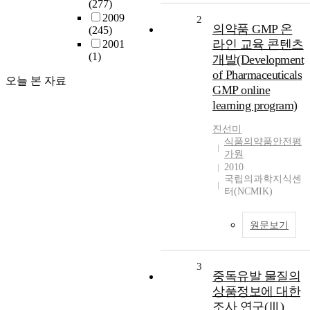
(277)
2009
2
의약품 GMP 온
(245)
라인 교육 콘텐츠
2001
(1)
개발(Development
of Pharmaceuticals
오늘 본 자료
GMP online
learning program)
진선미
식품의약품안전평
가원
2010
국립의과학지식센
터(NCMIK)
원문보기
3
중독유발 물질의
상품정보에 대한
조사 연구(Ⅲ)