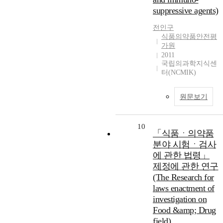
suppressive agents)
전인구
식품의약품안전평
가원
2011
국립의과학지식센
터(NCMIK)
원문보기
10
「식품ㆍ의약품
분야 시험ㆍ검사
에 관한 법령」
제정에 관한 연구
(The Research for
laws enactment of
investigation on
Food &amp; Drug
field)