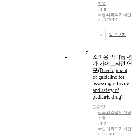
가원
2010
국립의과학지식센
터(NCMIK)
원문보기
7
소아용 의약품 평
가 가이드라인 연
구(Development
of guideline for
assessing efficacy
and safety of
pediatric drug)
권광일
식품의약품안전평
가원
2012
국립의과학지식센
터(NCMIK)