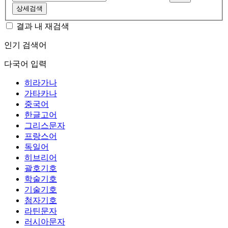
상세검색
결과 내 재검색
인기 검색어
다국어 입력
히라가나
가타카나
중국어
한글고어
그리스문자
프랑스어
독일어
히브리어
괄호기호
학술기호
기술기호
첨자기호
라틴문자
러시아문자