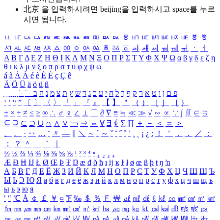
北京 을 입력하시려면
beijing
을 입력하시고 space를 누르
시면 됩니다.
ㅥ
ㅦ
ㅧ
ㅨ
ㅩ
ㅪ
ㅫ
ㅬ
ㅭ
ㅮ
ㅯ
ㅰ
ㅱ
ㅲ
ㅳ
ㅴ
ㅵ
ㅶ
ㅷ
ㅸ
ㅹ
ㅺ
ㅻ
ㅼ
ㅽ
ㅾ
ㅿ
ㆀ
ㆁ
ㆂ
ㆃ
ㆄ
ㆅ
ㆆ
ㆇ
ㆈ
ㆉ
ㆊ
ㆋ
ㆌ
ㆍ
ㆎ
Α
Β
Γ
Δ
Ε
Ζ
Η
Θ
Ι
Κ
Λ
Μ
Ν
Ξ
Ο
Π
Ρ
Σ
Τ
Υ
Φ
Χ
Ψ
Ω
α
β
γ
δ
ε
ζ
η
θ
ι
κ
λ
μ
ν
ξ
ο
π
ρ
σ
τ
υ
φ
χ
ψ
ω
á
à
Á
À
é
è
É
È
ç
Ç
ê
Ä
Ö
Ü
ä
ö
ü
ß
ְ
ֳ
ֲ
ֱ
ָ
ַ
ֵ
ֶ
ִ
ֹ
ּ
ֻ
ׂ
ׁ
ּ
ב
ה
נ
מ
צ
ת
ץ
ש
ד
ג
כ
ע
י
ח
ל
ך
ף
ק
ר
א
ט
ו
ן
ם
פ
‘
’
“
”
〔
〕
〈
〉
「
」
『
』
【
】
＂
（
）
［
］
｛
｝
±
×
÷
≠
≤
≥
∞
∴
♂
♀
∠
⊥
⌒
∂
∇
≡
≒
≪
≫
√
∽
∝
∵
∫
∬
∈
∋
⊆
⊇
⊂
⊃
∪
∩
∧
∨
￢
⇒
⇔
∀
∃
∮
∑
∏
＋
－
＜
＝
＞
、
。
·
‥
…
¨
〃
―
∥
＼
∼
´
～
ˇ
˘
˝
˚
˙
¸
˛
¡
¿
ː
！
＇
，
．
／
：
；
？
＾
＿
｀
｜
½
⅓
⅔
¼
¾
⅛
⅜
⅝
⅞
¹
²
³
⁴
ⁿ
₁
₂
₃
₄
Æ
Ð
Ħ
Ĳ
Ł
Ø
Œ
Þ
Ŧ
Ŋ
æ
đ
ð
ħ
ı
ĳ
ĸ
ŀ
ł
ø
œ
ß
þ
ŧ
ŋ
ŉ
А
Б
В
Г
Д
Е
Ё
Ж
З
И
Й
К
Л
М
Н
О
П
Р
С
Т
У
Ф
Х
Ц
Ч
Ш
Щ
Ъ
Ы
Ь
Э
Ю
Я
а
б
в
г
д
е
ё
ж
з
и
й
к
л
м
н
о
п
р
с
т
у
ф
х
ц
ч
ш
щ
ъ
ы
ь
э
ю
я
′
″
℃
Å
￠
￡
￥
¤
℉
‰
＄
％
Ｆ
￦
㎕
㎖
㎗
ℓ
㎘
㏄
㎣
㎤
㎥
㎦
㎙
㎚
㎛
㎜
㎝
㎞
㎟
㎠
㎡
㎢
㏊
㎍
㎎
㎏
㏏
㎈
㎉
㏈
㎧
㎨
㎰
㎱
㎲
㎳
㎴
㎵
㎶
㎷
㎸
㎹
㎀
㎁
㎂
㎃
㎄
㎺
㎻
㎽
㎾
㎿
㎐
㎑