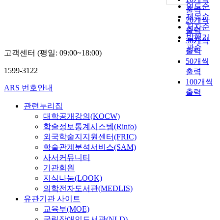
연도순
출력
제목순
20개씩
저자순
출력
발행기
30개씩
관순
출력
고객센터 (평일: 09:00~18:00)
50개씩
1599-3122
출력
100개씩
ARS 번호안내
출력
관련누리집
대학공개강의(KOCW)
학술정보통계시스템(Rinfo)
외국학술지지원센터(FRIC)
학술관계분석서비스(SAM)
사서커뮤니티
기관회원
지식나눔(LOOK)
의학전자도서관(MEDLIS)
유관기관 사이트
교육부(MOE)
국립장애인도서관(NLD)