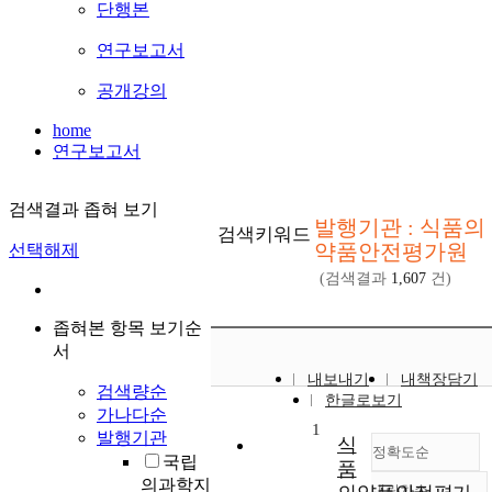
단행본
연구보고서
공개강의
home
연구보고서
검색결과 좁혀 보기
발행기관 : 식품의
검색키워드
약품안전평가원
선택해제
(검색결과
1,607
건)
좁혀본 항목 보기순
서
내보내기
내책장담기
검색량순
한글로보기
가나다순
1
발행기관
식
정확도순
국립
품
의과학지
내림차순