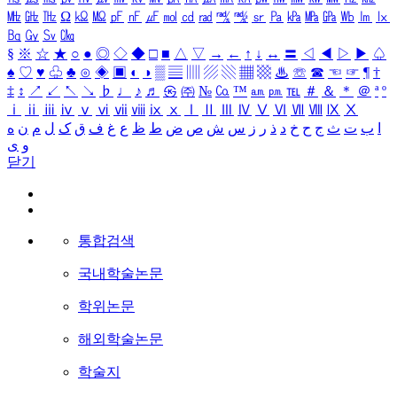
㎒
㎓
㎔
Ω
㏀
㏁
㎊
㎋
㎌
㏖
㏅
㎭
㎮
㎯
㏛
㎩
㎪
㎫
㎬
㏝
㏐
㏓
㏃
㏉
㏜
㏆
§
※
☆
★
○
●
◎
◇
◆
□
■
△
▽
→
←
↑
↓
↔
〓
◁
◀
▷
▶
♤
♠
♡
♥
♧
♣
⊙
◈
▣
◐
◑
▒
▤
▥
▨
▧
▦
▩
♨
☏
☎
☜
☞
¶
†
‡
↕
↗
↙
↖
↘
♭
♩
♪
♬
㉿
㈜
№
㏇
™
㏂
㏘
℡
＃
＆
＊
＠
ª
º
ⅰ
ⅱ
ⅲ
ⅳ
ⅴ
ⅵ
ⅶ
ⅷ
ⅸ
ⅹ
Ⅰ
Ⅱ
Ⅲ
Ⅳ
Ⅴ
Ⅵ
Ⅶ
Ⅷ
Ⅸ
Ⅹ
ا
ب
ت
ث
ج
ح
خ
د
ذ
ر
ز
س
ش
ص
ض
ط
ظ
ع
غ
ف
ق
ک
ل
م
ن
ه
و
ی
닫기
통합검색
국내학술논문
학위논문
해외학술논문
학술지