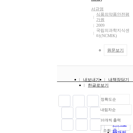
서규영
식품의약품안전평
가원
2009
국립의과학지식센
터(NCMIK)
원문보기
내보내기
내책장담기
한글로보기
정확도순
내림차순
정확도
순
10개씩 출력
내림차순
인기도
순
조회
10개씩