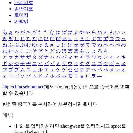
단위기호
일반기호
로마자
아랍어
あ
ぁ
か
が
さ
ざ
た
だ
な
は
ば
ぱ
ま
や
ゃ
ら
わ
ゎ
ん
い
ぃ
き
ぎ
し
じ
ち
ぢ
に
ひ
び
ぴ
み
り
う
ぅ
く
ぐ
す
ず
つ
づ
っ
ぬ
ふ
ぶ
ぷ
む
ゆ
ゅ
る
え
ぇ
け
げ
せ
ぜ
て
で
ね
へ
べ
ぺ
め
れ
お
ぉ
こ
ご
そ
ぞ
と
ど
の
ほ
ぼ
ぽ
も
よ
ょ
ろ
を
ア
ァ
カ
サ
ザ
タ
ダ
ナ
ハ
バ
パ
マ
ヤ
ャ
ラ
ワ
ヮ
ン
イ
ィ
キ
ギ
シ
ジ
チ
ヂ
ニ
ヒ
ビ
ピ
ミ
リ
ウ
ゥ
ク
グ
ス
ズ
ツ
ヅ
ッ
ヌ
フ
ブ
プ
ム
ユ
ュ
ル
エ
ェ
ケ
ゲ
セ
ゼ
テ
デ
ヘ
ベ
ペ
メ
レ
オ
ォ
コ
ゴ
ソ
ゾ
ト
ド
ノ
ホ
ボ
ポ
モ
ヨ
ョ
ロ
ヲ
―
http://chineseinput.net/
에서 pinyin(병음)방식으로 중국어를 변환
할 수 있습니다.
변환된 중국어를 복사하여 사용하시면 됩니다.
예시)
中文 을 입력하시려면
zhongwen
을 입력하시고 space를
누르시면됩니다.