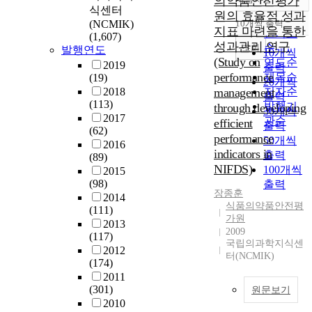
의약품안전평가
정확도
식센터
원의 효율적 성과
순
(NCMIK)
10개씩 출력
내림차순
지표 마련을 통한
인기도
(1,607)
성과관리 연구
순
조회
발행연도
10개씩
(Study on
연도순
2019
출력
performance
제목순
(19)
20개씩
2018
management
저자순
출력
(113)
발행기
through developing
30개씩
2017
관순
efficient
출력
(62)
performance
50개씩
2016
indicators in
출력
(89)
NIFDS)
100개씩
2015
(98)
출력
장종훈
2014
식품의약품안전평
(111)
가원
2013
2009
(117)
국립의과학지식센
2012
터(NCMIK)
(174)
2011
(301)
원문보기
2010