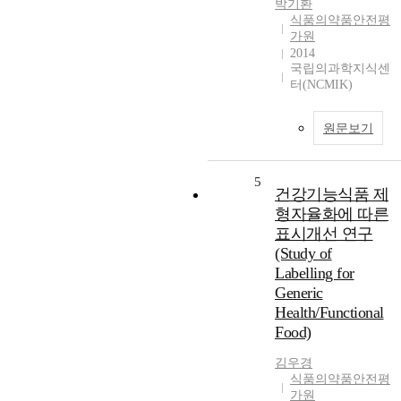
박기환
식품의약품안전평
가원
2014
국립의과학지식센
터(NCMIK)
원문보기
5
건강기능식품 제
형자율화에 따른
표시개선 연구
(Study of
Labelling for
Generic
Health/Functional
Food)
김우경
식품의약품안전평
가원