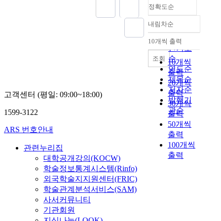
정확도순
내림차순
정확도
순
10개씩 출력
내림차순
인기도
순
조회
10개씩
연도순
출력
제목순
20개씩
저자순
출력
고객센터 (평일: 09:00~18:00)
발행기
30개씩
관순
1599-3122
출력
50개씩
ARS 번호안내
출력
100개씩
관련누리집
출력
대학공개강의(KOCW)
학술정보통계시스템(Rinfo)
외국학술지지원센터(FRIC)
학술관계분석서비스(SAM)
사서커뮤니티
기관회원
지식나눔(LOOK)