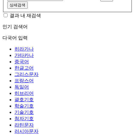
상세검색
결과 내 재검색
인기 검색어
다국어 입력
히라가나
가타카나
중국어
한글고어
그리스문자
프랑스어
독일어
히브리어
괄호기호
학술기호
기술기호
첨자기호
라틴문자
러시아문자