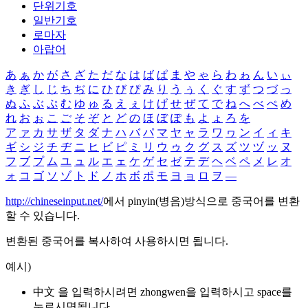
단위기호
일반기호
로마자
아랍어
あ
ぁ
か
が
さ
ざ
た
だ
な
は
ば
ぱ
ま
や
ゃ
ら
わ
ゎ
ん
い
ぃ
き
ぎ
し
じ
ち
ぢ
に
ひ
び
ぴ
み
り
う
ぅ
く
ぐ
す
ず
つ
づ
っ
ぬ
ふ
ぶ
ぷ
む
ゆ
ゅ
る
え
ぇ
け
げ
せ
ぜ
て
で
ね
へ
べ
ぺ
め
れ
お
ぉ
こ
ご
そ
ぞ
と
ど
の
ほ
ぼ
ぽ
も
よ
ょ
ろ
を
ア
ァ
カ
サ
ザ
タ
ダ
ナ
ハ
バ
パ
マ
ヤ
ャ
ラ
ワ
ヮ
ン
イ
ィ
キ
ギ
シ
ジ
チ
ヂ
ニ
ヒ
ビ
ピ
ミ
リ
ウ
ゥ
ク
グ
ス
ズ
ツ
ヅ
ッ
ヌ
フ
ブ
プ
ム
ユ
ュ
ル
エ
ェ
ケ
ゲ
セ
ゼ
テ
デ
ヘ
ベ
ペ
メ
レ
オ
ォ
コ
ゴ
ソ
ゾ
ト
ド
ノ
ホ
ボ
ポ
モ
ヨ
ョ
ロ
ヲ
―
http://chineseinput.net/
에서 pinyin(병음)방식으로 중국어를 변환
할 수 있습니다.
변환된 중국어를 복사하여 사용하시면 됩니다.
예시)
中文 을 입력하시려면
zhongwen
을 입력하시고 space를
누르시면됩니다.