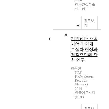
2000
한국건설기술
연구원
원문보
기
9
기업집단 소속
기업의 연쇄
부실화 현상과
결정요인에 관
한 연구
한승헌
NRF
KRM(Korean
Research
Memory)
2014
한국연구재단
(NRF)
원문보