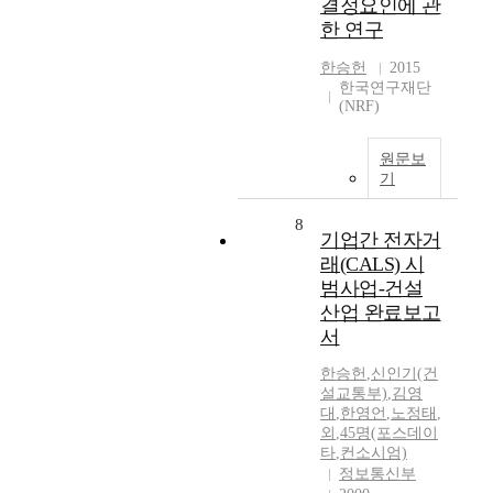
결정요인에 관
한 연구
한승헌
2015
한국연구재단
(NRF)
원문보
기
8
기업간 전자거
래(CALS) 시
범사업-건설
산업 완료보고
서
한승헌
,
신인기(건
설교통부)
,
김영
대
,
한영언
,
노정태
,
외
,
45명(포스데이
타
,
컨소시엄)
정보통신부