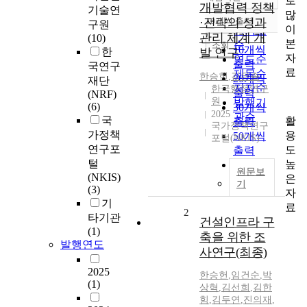
로
정확도
개발협력 정책
기술연
많
순
·전략의 성과
10개씩 출력
구원
내림차순
이
인기도
관리 체계 개
(10)
본
순
조회
10개씩
한
발 연구
자
연도순
출력
국연구
료
제목순
한승헌
,
김은솔
20개씩
재단
저자순
한국행정연구
출력
(NRF)
원
발행기
(6)
30개씩
2025
관순
국
활
출력
국가정책연구
가정책
용
50개씩
포털(NKIS)
연구포
도
출력
털
높
100개씩
원문보
(NKIS)
은
출력
기
(3)
자
기
료
2
타기관
건설인프라 구
(1)
축을 위한 조
발행연도
사연구(최종)
2025
한승헌
,
임건순
,
박
(1)
상혁
,
김선희
,
김한
힘
,
김두연
,
진의재
,