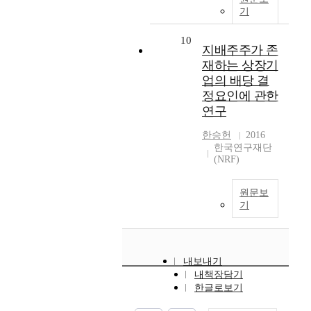
기
10
지배주주가 존
재하는 상장기
업의 배당 결
정요인에 관한
연구
한승헌
2016
한국연구재단
(NRF)
원문보
기
내보내기
내책장담기
한글로보기