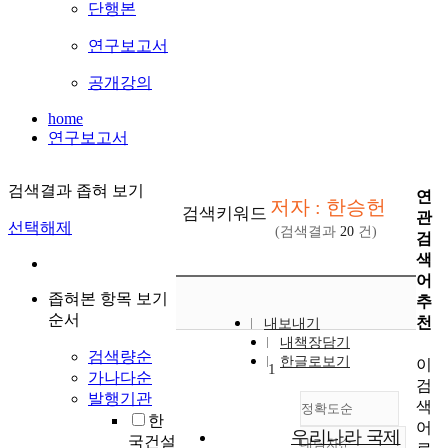
단행본
연구보고서
공개강의
home
연구보고서
검색결과 좁혀 보기
연
저자 : 한승헌
검색키워드
관
선택해제
(검색결과
20
건)
검
색
어
좁혀본 항목 보기
추
순서
천
내보내기
내책장담기
검색량순
한글로보기
이
1
가나다순
검
발행기관
색
정확도순
한
어
우리나라 국제
국건설
내림차순