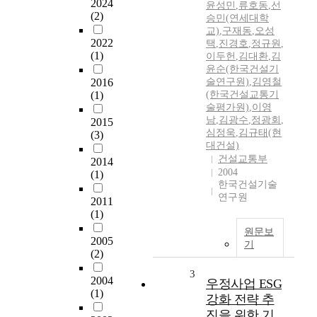
2024
윤성민
,
류호동
,
선
(2)
승민(연세대학
교)
,
구재동
,
오성
2022
택
,
진경호
,
정규원
,
(1)
이두헌
,
김대환
,
김
윤순(한국건설기
2016
술연구원)
,
김영철
(1)
(한국건설교통기
술평가원)
,
이영
남
,
김광수
,
정광회
,
2015
심정욱
,
김규태(현
(3)
대건설)
건설교통부
2014
2004
(1)
한국건설기술
연구원
2011
(1)
원문보
2005
기
(2)
3
2004
우정사업 ESG
(1)
강화 전략 추
진을 위한 기