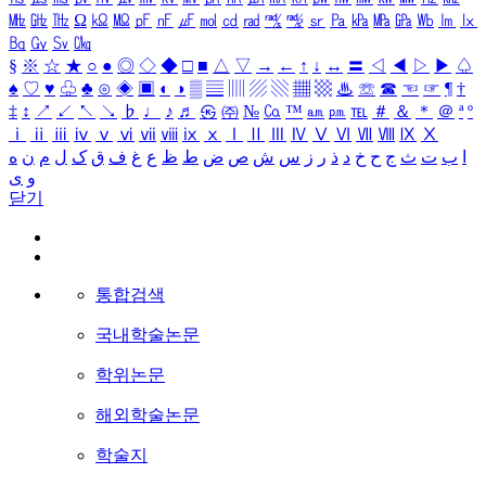
㎒
㎓
㎔
Ω
㏀
㏁
㎊
㎋
㎌
㏖
㏅
㎭
㎮
㎯
㏛
㎩
㎪
㎫
㎬
㏝
㏐
㏓
㏃
㏉
㏜
㏆
§
※
☆
★
○
●
◎
◇
◆
□
■
△
▽
→
←
↑
↓
↔
〓
◁
◀
▷
▶
♤
♠
♡
♥
♧
♣
⊙
◈
▣
◐
◑
▒
▤
▥
▨
▧
▦
▩
♨
☏
☎
☜
☞
¶
†
‡
↕
↗
↙
↖
↘
♭
♩
♪
♬
㉿
㈜
№
㏇
™
㏂
㏘
℡
＃
＆
＊
＠
ª
º
ⅰ
ⅱ
ⅲ
ⅳ
ⅴ
ⅵ
ⅶ
ⅷ
ⅸ
ⅹ
Ⅰ
Ⅱ
Ⅲ
Ⅳ
Ⅴ
Ⅵ
Ⅶ
Ⅷ
Ⅸ
Ⅹ
ا
ب
ت
ث
ج
ح
خ
د
ذ
ر
ز
س
ش
ص
ض
ط
ظ
ع
غ
ف
ق
ک
ل
م
ن
ه
و
ی
닫기
통합검색
국내학술논문
학위논문
해외학술논문
학술지