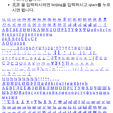
北京 을 입력하시려면
beijing
을 입력하시고 space를 누르
시면 됩니다.
ㅥ
ㅦ
ㅧ
ㅨ
ㅩ
ㅪ
ㅫ
ㅬ
ㅭ
ㅮ
ㅯ
ㅰ
ㅱ
ㅲ
ㅳ
ㅴ
ㅵ
ㅶ
ㅷ
ㅸ
ㅹ
ㅺ
ㅻ
ㅼ
ㅽ
ㅾ
ㅿ
ㆀ
ㆁ
ㆂ
ㆃ
ㆄ
ㆅ
ㆆ
ㆇ
ㆈ
ㆉ
ㆊ
ㆋ
ㆌ
ㆍ
ㆎ
Α
Β
Γ
Δ
Ε
Ζ
Η
Θ
Ι
Κ
Λ
Μ
Ν
Ξ
Ο
Π
Ρ
Σ
Τ
Υ
Φ
Χ
Ψ
Ω
α
β
γ
δ
ε
ζ
η
θ
ι
κ
λ
μ
ν
ξ
ο
π
ρ
σ
τ
υ
φ
χ
ψ
ω
á
à
Á
À
é
è
É
È
ç
Ç
ê
Ä
Ö
Ü
ä
ö
ü
ß
ְ
ֳ
ֲ
ֱ
ָ
ַ
ֵ
ֶ
ִ
ֹ
ּ
ֻ
ׂ
ׁ
ּ
ב
ה
נ
מ
צ
ת
ץ
ש
ד
ג
כ
ע
י
ח
ל
ך
ף
ק
ר
א
ט
ו
ן
ם
פ
‘
’
“
”
〔
〕
〈
〉
「
」
『
』
【
】
＂
（
）
［
］
｛
｝
±
×
÷
≠
≤
≥
∞
∴
♂
♀
∠
⊥
⌒
∂
∇
≡
≒
≪
≫
√
∽
∝
∵
∫
∬
∈
∋
⊆
⊇
⊂
⊃
∪
∩
∧
∨
￢
⇒
⇔
∀
∃
∮
∑
∏
＋
－
＜
＝
＞
、
。
·
‥
…
¨
〃
―
∥
＼
∼
´
～
ˇ
˘
˝
˚
˙
¸
˛
¡
¿
ː
！
＇
，
．
／
：
；
？
＾
＿
｀
｜
½
⅓
⅔
¼
¾
⅛
⅜
⅝
⅞
¹
²
³
⁴
ⁿ
₁
₂
₃
₄
Æ
Ð
Ħ
Ĳ
Ł
Ø
Œ
Þ
Ŧ
Ŋ
æ
đ
ð
ħ
ı
ĳ
ĸ
ŀ
ł
ø
œ
ß
þ
ŧ
ŋ
ŉ
А
Б
В
Г
Д
Е
Ё
Ж
З
И
Й
К
Л
М
Н
О
П
Р
С
Т
У
Ф
Х
Ц
Ч
Ш
Щ
Ъ
Ы
Ь
Э
Ю
Я
а
б
в
г
д
е
ё
ж
з
и
й
к
л
м
н
о
п
р
с
т
у
ф
х
ц
ч
ш
щ
ъ
ы
ь
э
ю
я
′
″
℃
Å
￠
￡
￥
¤
℉
‰
＄
％
Ｆ
￦
㎕
㎖
㎗
ℓ
㎘
㏄
㎣
㎤
㎥
㎦
㎙
㎚
㎛
㎜
㎝
㎞
㎟
㎠
㎡
㎢
㏊
㎍
㎎
㎏
㏏
㎈
㎉
㏈
㎧
㎨
㎰
㎱
㎲
㎳
㎴
㎵
㎶
㎷
㎸
㎹
㎀
㎁
㎂
㎃
㎄
㎺
㎻
㎽
㎾
㎿
㎐
㎑