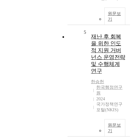
원문보
기
5
재난 후 회복
을 위한 인도
적 지원 거버
넌스 운영전략
및 수행체계
연구
한승헌
한국행정연구
원
2024
국가정책연구
포털(NKIS)
원문보
기