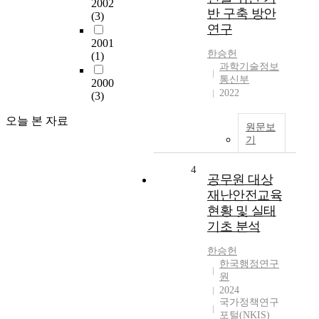
2002
반 구축 방안
(3)
연구
2001
한승헌
(1)
과학기술정보
통신부
2000
2022
(3)
오늘 본 자료
원문보
기
4
공무원 대상
재난안전교육
현황 및 실태
기초 분석
한승헌
한국행정연구
원
2024
국가정책연구
포털(NKIS)