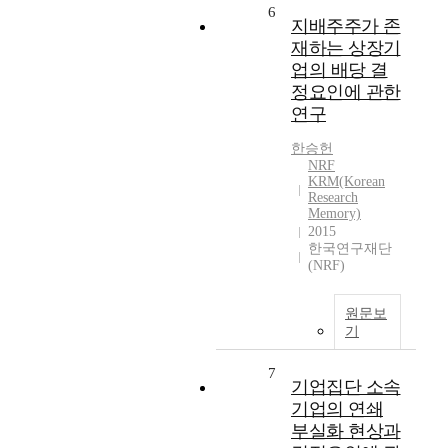
6
지배주주가 존
재하는 상장기
업의 배당 결
정요인에 관한
연구
한승헌
NRF
KRM(Korean
Research
Memory)
2015
한국연구재단
(NRF)
원문보
기
7
기업집단 소속
기업의 연쇄
부실화 현상과