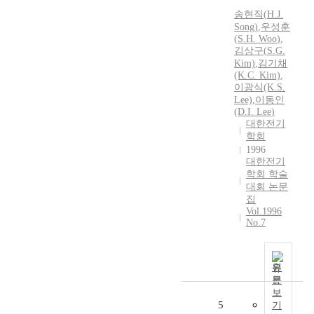
송현직(
H.
J.
Song)
,
우성훈
(
S.H.
Woo
)
,
김상구(
S.
G.
Kim)
,
김기채
(K.C. Kim)
,
이광식(K.
S.
Lee)
,
이동인
(D.I. Lee)
대한전기
학회
1996
대한전기
학회 학술
대회 논문
집
Vol.1996
No.7
원
문
보
5
기