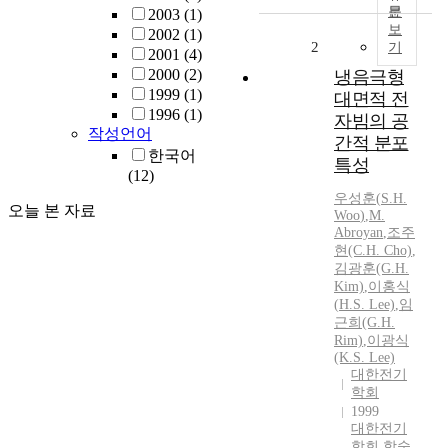
문
2003
(1)
보
2002
(1)
2
기
2001
(4)
2000
(2)
냉음극형
1999
(1)
대면적 전
1996
(1)
자빔의 공
작성언어
간적 분포
한국어
특성
(12)
우성훈
(
S.H.
오늘 본 자료
Woo
)
,
M.
Abroyan
,
조주
현(C.
H.
Cho)
,
김광훈(G.
H.
Kim)
,
이홍식
(
H.
S.
Lee)
,
임
근희(G.
H.
Rim)
,
이광식
(K.
S.
Lee)
대한전기
학회
1999
대한전기
학회 학술