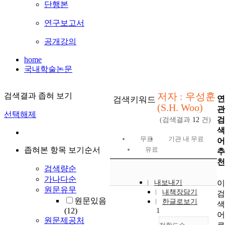
단행본
연구보고서
공개강의
home
국내학술논문
저자 : 우성훈
검색결과 좁혀 보기
연
검색키워드
(S.H. Woo)
관
선택해제
검
(검색결과
12
건)
색
무료
기관 내 무료
어
좁혀본 항목 보기순서
유료
추
천
검색량순
가나다순
이
내보내기
원문유무
내책장담기
검
원문있음
한글로보기
색
(12)
1
어
원문제공처