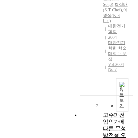
Song)
,
최상태
(
S.
T Choi)
,
이
광식(K.
S
Lee)
대한전기
학회
2004
대한전기
학회 학술
대회 논문
집
Vol.2004
No.7
원
문
보
7
기
고주파전
압인가에
따른 무성
방전형 오