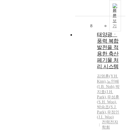
원
문
보
8
기
태양광ㆍ
풍력 복합
발전을 적
용한 축산
페기물 처
리 시스템
김영훈(Y.
H.
Kim)
,
노인배
(I.B. Noh)
,
박
지호(J.
H.
Park)
,
우성훈
(
S.H.
Woo
)
,
박승조(
S.
J.
Park)
,
우정인
(J.I.
Woo
)
전력전자
학회