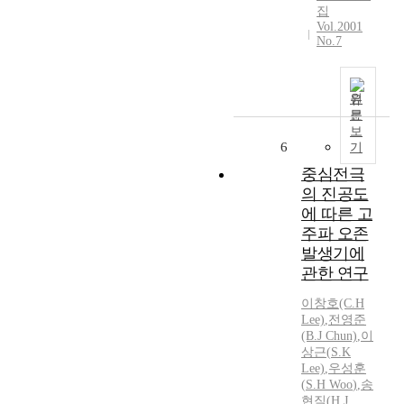
집
Vol.2001
No.7
원
문
보
6
기
중심전극
의 진공도
에 따른 고
주파 오존
발생기에
관한 연구
이창호(C.
H
Lee)
,
전영준
(B.J Chun)
,
이
상근(
S.
K
Lee)
,
우성훈
(
S.H
Woo
)
,
송
현직(
H.
J