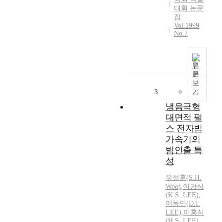
대회 논문
집
Vol.1999
No.7
원
문
보
3
기
냉음극형
대면적 펄
스 전자빔
가속기의
빔인출 특
성
우성훈
(
S.H.
Woo
)
,
이광식
(K.
S.
LEE)
,
이동인(D.I.
LEE)
,
이홍식
(
H.
S.
LEE)