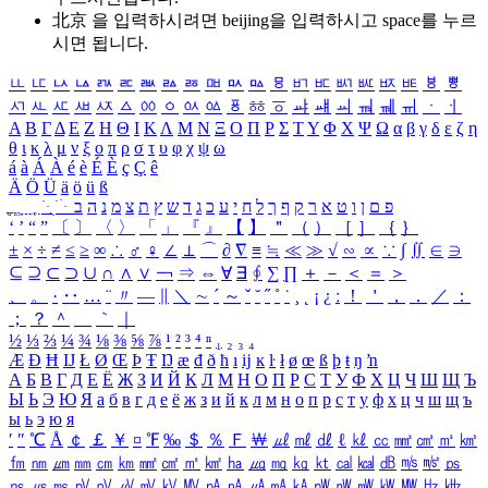
北京 을 입력하시려면
beijing
을 입력하시고 space를 누르
시면 됩니다.
ㅥ
ㅦ
ㅧ
ㅨ
ㅩ
ㅪ
ㅫ
ㅬ
ㅭ
ㅮ
ㅯ
ㅰ
ㅱ
ㅲ
ㅳ
ㅴ
ㅵ
ㅶ
ㅷ
ㅸ
ㅹ
ㅺ
ㅻ
ㅼ
ㅽ
ㅾ
ㅿ
ㆀ
ㆁ
ㆂ
ㆃ
ㆄ
ㆅ
ㆆ
ㆇ
ㆈ
ㆉ
ㆊ
ㆋ
ㆌ
ㆍ
ㆎ
Α
Β
Γ
Δ
Ε
Ζ
Η
Θ
Ι
Κ
Λ
Μ
Ν
Ξ
Ο
Π
Ρ
Σ
Τ
Υ
Φ
Χ
Ψ
Ω
α
β
γ
δ
ε
ζ
η
θ
ι
κ
λ
μ
ν
ξ
ο
π
ρ
σ
τ
υ
φ
χ
ψ
ω
á
à
Á
À
é
è
É
È
ç
Ç
ê
Ä
Ö
Ü
ä
ö
ü
ß
ְ
ֳ
ֲ
ֱ
ָ
ַ
ֵ
ֶ
ִ
ֹ
ּ
ֻ
ׂ
ׁ
ּ
ב
ה
נ
מ
צ
ת
ץ
ש
ד
ג
כ
ע
י
ח
ל
ך
ף
ק
ר
א
ט
ו
ן
ם
פ
‘
’
“
”
〔
〕
〈
〉
「
」
『
』
【
】
＂
（
）
［
］
｛
｝
±
×
÷
≠
≤
≥
∞
∴
♂
♀
∠
⊥
⌒
∂
∇
≡
≒
≪
≫
√
∽
∝
∵
∫
∬
∈
∋
⊆
⊇
⊂
⊃
∪
∩
∧
∨
￢
⇒
⇔
∀
∃
∮
∑
∏
＋
－
＜
＝
＞
、
。
·
‥
…
¨
〃
―
∥
＼
∼
´
～
ˇ
˘
˝
˚
˙
¸
˛
¡
¿
ː
！
＇
，
．
／
：
；
？
＾
＿
｀
｜
½
⅓
⅔
¼
¾
⅛
⅜
⅝
⅞
¹
²
³
⁴
ⁿ
₁
₂
₃
₄
Æ
Ð
Ħ
Ĳ
Ł
Ø
Œ
Þ
Ŧ
Ŋ
æ
đ
ð
ħ
ı
ĳ
ĸ
ŀ
ł
ø
œ
ß
þ
ŧ
ŋ
ŉ
А
Б
В
Г
Д
Е
Ё
Ж
З
И
Й
К
Л
М
Н
О
П
Р
С
Т
У
Ф
Х
Ц
Ч
Ш
Щ
Ъ
Ы
Ь
Э
Ю
Я
а
б
в
г
д
е
ё
ж
з
и
й
к
л
м
н
о
п
р
с
т
у
ф
х
ц
ч
ш
щ
ъ
ы
ь
э
ю
я
′
″
℃
Å
￠
￡
￥
¤
℉
‰
＄
％
Ｆ
￦
㎕
㎖
㎗
ℓ
㎘
㏄
㎣
㎤
㎥
㎦
㎙
㎚
㎛
㎜
㎝
㎞
㎟
㎠
㎡
㎢
㏊
㎍
㎎
㎏
㏏
㎈
㎉
㏈
㎧
㎨
㎰
㎱
㎲
㎳
㎴
㎵
㎶
㎷
㎸
㎹
㎀
㎁
㎂
㎃
㎄
㎺
㎻
㎽
㎾
㎿
㎐
㎑