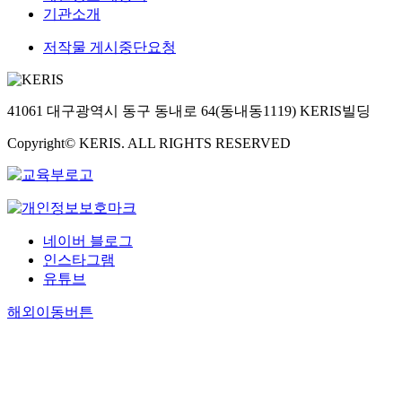
s
기관소개
p
o
저작물 게시중단요청
s
a
l
41061 대구광역시 동구 동내로 64(동내동1119) KERIS빌딩
s
y
Copyright© KERIS. ALL RIGHTS RESERVED
s
t
e
m
.
<
네이버 블로그
b
인스타그램
r
유튜브
/
해외이동버튼
>
F
o
r
t
h