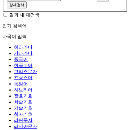
상세검색
결과 내 재검색
인기 검색어
다국어 입력
히라가나
가타카나
중국어
한글고어
그리스문자
프랑스어
독일어
히브리어
괄호기호
학술기호
기술기호
첨자기호
라틴문자
러시아문자