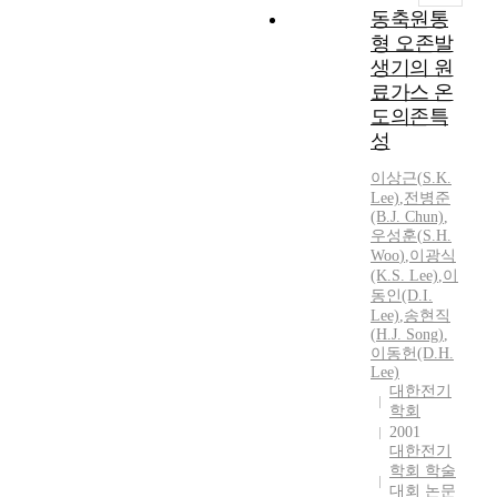
동축원통
형 오존발
생기의 원
료가스 온
도의존특
성
이상근(
S.
K.
Lee)
,
전병준
(B.J. Chun)
,
우성훈
(
S.H.
Woo
)
,
이광식
(K.
S.
Lee)
,
이
동인(D.I.
Lee)
,
송현직
(
H.
J. Song)
,
이동헌(D.
H.
Lee)
대한전기
학회
2001
대한전기
학회 학술
대회 논문