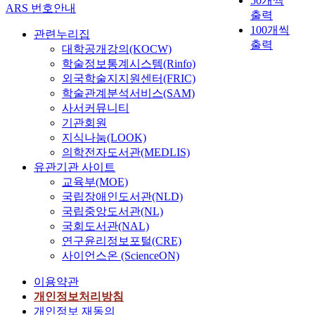
50개씩
ARS 번호안내
f
출력
o
100개씩
관련누리집
r
출력
대학공개강의(KOCW)
s
학술정보통계시스템(Rinfo)
t
외국학술지지원센터(FRIC)
o
학술관계분석서비스(SAM)
c
사서커뮤니티
k
기관회원
r
지식나눔(LOOK)
a
i
의학전자도서관(MEDLIS)
s
유관기관 사이트
i
교육부(MOE)
n
국립장애인도서관(NLD)
g
국립중앙도서관(NL)
w
국회도서관(NAL)
a
연구윤리정보포털(CRE)
s
사이언스온 (ScienceON)
t
e
이용약관
d
개인정보처리방침
i
개인정보 재동의