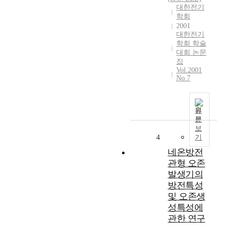
대한전기
학회
2001
대한전기
학회 학술
대회 논문
집
Vol.2001
No.7
원
문
보
4
기
네온방전
관형 오존
발생기의
방전특성
및 오존생
성특성에
관한 연구