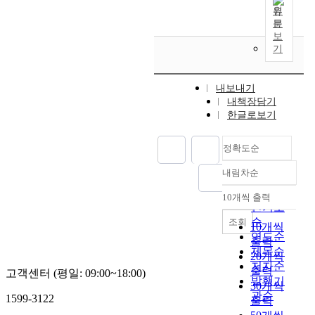
d
원
H
문
y
보
b
기
r
i
d
내보내기
G
내책장담기
e
한글로보기
n
e
정확도순
r
a
내림차순
정확도
t
순
10개씩 출력
i
내림차순
인기도
o
순
조회
10개씩
n
연도순
출력
S
제목순
y
20개씩
저자순
s
출력
고객센터 (평일: 09:00~18:00)
발행기
t
30개씩
관순
e
1599-3122
출력
m