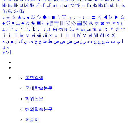
㎒
㎓
㎔
Ω
㏀
㏁
㎊
㎋
㎌
㏖
㏅
㎭
㎮
㎯
㏛
㎩
㎪
㎫
㎬
㏝
㏐
㏓
㏃
㏉
㏜
㏆
§
※
☆
★
○
●
◎
◇
◆
□
■
△
▽
→
←
↑
↓
↔
〓
◁
◀
▷
▶
♤
♠
♡
♥
♧
♣
⊙
◈
▣
◐
◑
▒
▤
▥
▨
▧
▦
▩
♨
☏
☎
☜
☞
¶
†
‡
↕
↗
↙
↖
↘
♭
♩
♪
♬
㉿
㈜
№
㏇
™
㏂
㏘
℡
＃
＆
＊
＠
ª
º
ⅰ
ⅱ
ⅲ
ⅳ
ⅴ
ⅵ
ⅶ
ⅷ
ⅸ
ⅹ
Ⅰ
Ⅱ
Ⅲ
Ⅳ
Ⅴ
Ⅵ
Ⅶ
Ⅷ
Ⅸ
Ⅹ
ا
ب
ت
ث
ج
ح
خ
د
ذ
ر
ز
س
ش
ص
ض
ط
ظ
ع
غ
ف
ق
ک
ل
م
ن
ه
و
ی
닫기
통합검색
국내학술논문
학위논문
해외학술논문
학술지