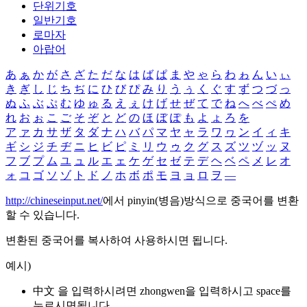
단위기호
일반기호
로마자
아랍어
あ
ぁ
か
が
さ
ざ
た
だ
な
は
ば
ぱ
ま
や
ゃ
ら
わ
ゎ
ん
い
ぃ
き
ぎ
し
じ
ち
ぢ
に
ひ
び
ぴ
み
り
う
ぅ
く
ぐ
す
ず
つ
づ
っ
ぬ
ふ
ぶ
ぷ
む
ゆ
ゅ
る
え
ぇ
け
げ
せ
ぜ
て
で
ね
へ
べ
ぺ
め
れ
お
ぉ
こ
ご
そ
ぞ
と
ど
の
ほ
ぼ
ぽ
も
よ
ょ
ろ
を
ア
ァ
カ
サ
ザ
タ
ダ
ナ
ハ
バ
パ
マ
ヤ
ャ
ラ
ワ
ヮ
ン
イ
ィ
キ
ギ
シ
ジ
チ
ヂ
ニ
ヒ
ビ
ピ
ミ
リ
ウ
ゥ
ク
グ
ス
ズ
ツ
ヅ
ッ
ヌ
フ
ブ
プ
ム
ユ
ュ
ル
エ
ェ
ケ
ゲ
セ
ゼ
テ
デ
ヘ
ベ
ペ
メ
レ
オ
ォ
コ
ゴ
ソ
ゾ
ト
ド
ノ
ホ
ボ
ポ
モ
ヨ
ョ
ロ
ヲ
―
http://chineseinput.net/
에서 pinyin(병음)방식으로 중국어를 변환
할 수 있습니다.
변환된 중국어를 복사하여 사용하시면 됩니다.
예시)
中文 을 입력하시려면
zhongwen
을 입력하시고 space를
누르시면됩니다.