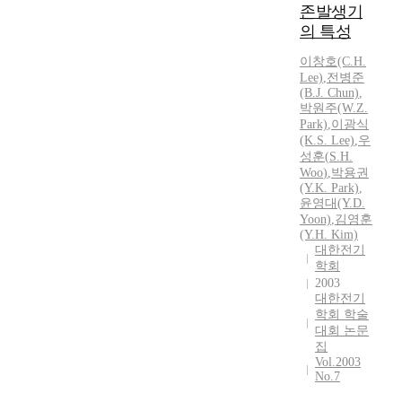
존발생기
의 특성
이창호(C.
H.
Lee)
,
전병준
(B.J. Chun)
,
박원주(W.Z.
Park)
,
이광식
(K.
S.
Lee)
,
우
성훈
(
S.H.
Woo
)
,
박용권
(Y.K. Park)
,
윤영대(Y.D.
Yoon)
,
김영훈
(Y.
H.
Kim)
대한전기
학회
2003
대한전기
학회 학술
대회 논문
집
Vol.2003
No.7