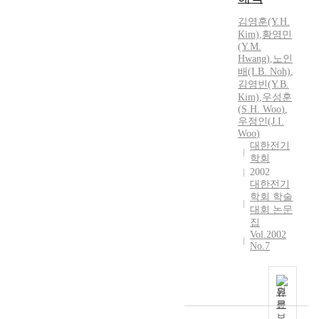
a
김영훈(Y.
H.
p
Kim)
,
황영민
p
(Y.M.
l
Hwang)
,
노인
i
배(I.B. Noh)
,
김영빈(Y.B.
e
Kim)
,
우성훈
d
(
S.H.
Woo
)
,
t
우정인(J.I.
h
Woo
)
e
대한전기
U
학회
t
2002
대한전기
i
학회 학술
l
대회 논문
i
집
t
Vol.2002
y
No.7
I
n
t
원
e
문
r
보