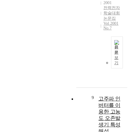
2001
전력전자
학술대회
논문집
Vol.2001
No.7
원
문
I
보
n
기
t
h
i
s
p
a
9
고주파 인
p
버터를 이
e
용한 고농
r
도 오존발
,
생기 특성
w
해석
e