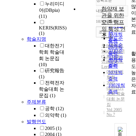
로
정확도순
누리미디
많
한약재 보
어(DBpia)
내림차순
이
정확도
관을 위한
(11)
본
순
10개씩 출력
오존 램프
내림차순
자
인기도
KERIS(RISS)
의 특성 연
료
순
조회
(1)
10개씩
구 Ⅰ
연도순
학술지명
출력
제목순
대한전기
우성훈
(
S.H.
20개씩
저자순
Woo
)
,
이상근
학회 학술대
출력
활
(
S.
K. LEE)
,
발행기
회 논문집
30개씩
용
이광식(K.
S.
관순
(10)
출력
도
Lee)
硏究報告
대한전기
50개씩
높
(1)
학회
출력
은
전력전자
2005
100개씩
자
대한전기
학술대회 논
출력
료
학회 학술
문집
(1)
대회 논문
주제분류
집
공학
(12)
Vol.2005
No.7
의약학
(1)
발행연도
2005
(1)
2004
(1)
원