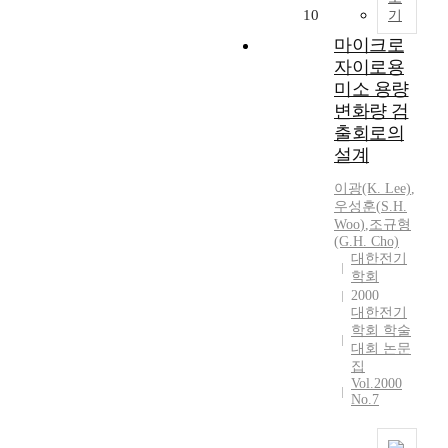
a
10
기
c
마이크로
t
자이로용
i
미소 용량
v
변화량 검
e
출회로의
P
h
설계
o
이광(K. Lee)
,
t
우성훈
(
S.H.
o
Woo
)
,
조규형
v
(G.
H.
Cho)
o
대한전기
l
학회
t
2000
a
대한전기
학회 학술
i
대회 논문
c
집
-
Vol.2000
W
No.7
i
n