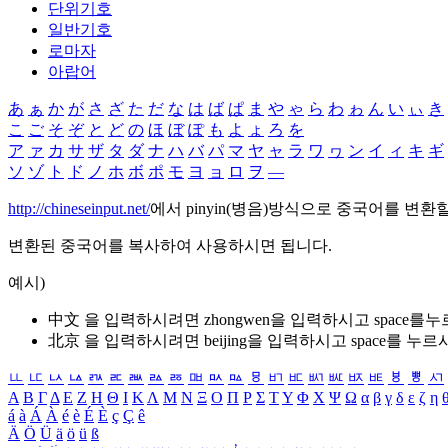
단위기호
일반기호
로마자
아랍어
あ
ぁ
か
が
さ
ざ
た
だ
な
は
ば
ぱ
ま
や
ゃ
ら
わ
ゎ
ん
い
ぃ
き
こ
ご
そ
ぞ
と
ど
の
ほ
ぼ
ぽ
も
よ
ょ
ろ
を
ア
ァ
カ
サ
ザ
タ
ダ
ナ
ハ
バ
パ
マ
ヤ
ャ
ラ
ワ
ヮ
ン
イ
ィ
キ
ギ
ソ
ゾ
ト
ド
ノ
ホ
ボ
ポ
モ
ヨ
ョ
ロ
ヲ
―
http://chineseinput.net/
에서 pinyin(병음)방식으로 중국어를 변환
변환된 중국어를 복사하여 사용하시면 됩니다.
예시)
中文 을 입력하시려면
zhongwen
을 입력하시고 space를
北京 을 입력하시려면
beijing
을 입력하시고 space를 누르
ㅥ
ㅦ
ㅧ
ㅨ
ㅩ
ㅪ
ㅫ
ㅬ
ㅭ
ㅮ
ㅯ
ㅰ
ㅱ
ㅲ
ㅳ
ㅴ
ㅵ
ㅶ
ㅷ
ㅸ
ㅹ
ㅺ
Α
Β
Γ
Δ
Ε
Ζ
Η
Θ
Ι
Κ
Λ
Μ
Ν
Ξ
Ο
Π
Ρ
Σ
Τ
Υ
Φ
Χ
Ψ
Ω
α
β
γ
δ
ε
ζ
η
á
à
Á
À
é
è
É
È
ç
Ç
ê
Ä
Ö
Ü
ä
ö
ü
ß