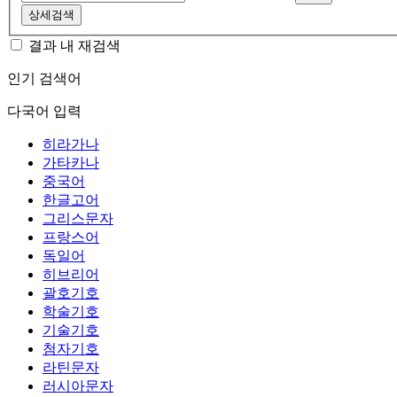
상세검색
결과 내 재검색
인기 검색어
다국어 입력
히라가나
가타카나
중국어
한글고어
그리스문자
프랑스어
독일어
히브리어
괄호기호
학술기호
기술기호
첨자기호
라틴문자
러시아문자