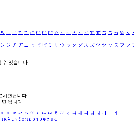
ぎ
し
じ
ち
ぢ
に
ひ
び
ぴ
み
り
う
ぅ
く
ぐ
す
ず
つ
づ
っ
ぬ
ふ
シ
ジ
チ
ヂ
ニ
ヒ
ビ
ピ
ミ
リ
ウ
ゥ
ク
グ
ス
ズ
ツ
ヅ
ッ
ヌ
フ
ブ
할 수 있습니다.
누르시면됩니다.
시면 됩니다.
ㅻ
ㅼ
ㅽ
ㅾ
ㅿ
ㆀ
ㆁ
ㆂ
ㆃ
ㆄ
ㆅ
ㆆ
ㆇ
ㆈ
ㆉ
ㆊ
ㆋ
ㆌ
ㆍ
ㆎ
θ
ι
κ
λ
μ
ν
ξ
ο
π
ρ
σ
τ
υ
φ
χ
ψ
ω