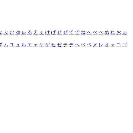
ぶ
ぷ
む
ゆ
ゅ
る
え
ぇ
け
げ
せ
ぜ
て
で
ね
へ
べ
ぺ
め
れ
お
ぉ
プ
ム
ユ
ュ
ル
エ
ェ
ケ
ゲ
セ
ゼ
テ
デ
ヘ
ベ
ペ
メ
レ
オ
ォ
コ
ゴ