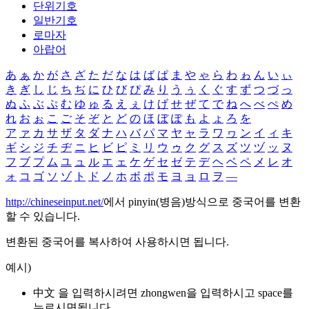
단위기호
일반기호
로마자
아랍어
あ
ぁ
か
が
さ
ざ
た
だ
な
は
ば
ぱ
ま
や
ゃ
ら
わ
ゎ
ん
い
ぃ
き
ぎ
し
じ
ち
ぢ
に
ひ
び
ぴ
み
り
う
ぅ
く
ぐ
す
ず
つ
づ
っ
ぬ
ふ
ぶ
ぷ
む
ゆ
ゅ
る
え
ぇ
け
げ
せ
ぜ
て
で
ね
へ
べ
ぺ
め
れ
お
ぉ
こ
ご
そ
ぞ
と
ど
の
ほ
ぼ
ぽ
も
よ
ょ
ろ
を
ア
ァ
カ
サ
ザ
タ
ダ
ナ
ハ
バ
パ
マ
ヤ
ャ
ラ
ワ
ヮ
ン
イ
ィ
キ
ギ
シ
ジ
チ
ヂ
ニ
ヒ
ビ
ピ
ミ
リ
ウ
ゥ
ク
グ
ス
ズ
ツ
ヅ
ッ
ヌ
フ
ブ
プ
ム
ユ
ュ
ル
エ
ェ
ケ
ゲ
セ
ゼ
テ
デ
ヘ
ベ
ペ
メ
レ
オ
ォ
コ
ゴ
ソ
ゾ
ト
ド
ノ
ホ
ボ
ポ
モ
ヨ
ョ
ロ
ヲ
―
http://chineseinput.net/
에서 pinyin(병음)방식으로 중국어를 변환
할 수 있습니다.
변환된 중국어를 복사하여 사용하시면 됩니다.
예시)
中文 을 입력하시려면
zhongwen
을 입력하시고 space를
누르시면됩니다.