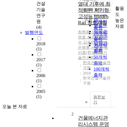
정확도
건설
열대 기후에 최
순
활용
기술
적화된 저가형·
10개씩 출력
내림차순
인기도
도
연구
고성능 Hidden
순
조회
높은
원
10개씩
Rail 창호개발
연도순
자료
(4)
출력
제목순
발행연도
최현중
,
강재식
,
이
20개씩
저자순
영호
,
최경석
,
박근
출력
수
,
김유민
,
이성옥
,
발행기
2018
30개씩
손병후
,
서성모
,
조
(1)
관순
출력
선호(한국건설기
50개씩
술연구원)
2017
한국건설기술연
출력
(1)
구원
100개씩
2018
출력
2006
한국건설기술연
(1)
구원
2005
(1)
원문보
기
오늘 본 자료
2
건물에너지관
리시스템 운영