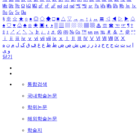
㎒
㎓
㎔
Ω
㏀
㏁
㎊
㎋
㎌
㏖
㏅
㎭
㎮
㎯
㏛
㎩
㎪
㎫
㎬
㏝
㏐
㏓
㏃
㏉
㏜
㏆
§
※
☆
★
○
●
◎
◇
◆
□
■
△
▽
→
←
↑
↓
↔
〓
◁
◀
▷
▶
♤
♠
♡
♥
♧
♣
⊙
◈
▣
◐
◑
▒
▤
▥
▨
▧
▦
▩
♨
☏
☎
☜
☞
¶
†
‡
↕
↗
↙
↖
↘
♭
♩
♪
♬
㉿
㈜
№
㏇
™
㏂
㏘
℡
＃
＆
＊
＠
ª
º
ⅰ
ⅱ
ⅲ
ⅳ
ⅴ
ⅵ
ⅶ
ⅷ
ⅸ
ⅹ
Ⅰ
Ⅱ
Ⅲ
Ⅳ
Ⅴ
Ⅵ
Ⅶ
Ⅷ
Ⅸ
Ⅹ
ا
ب
ت
ث
ج
ح
خ
د
ذ
ر
ز
س
ش
ص
ض
ط
ظ
ع
غ
ف
ق
ک
ل
م
ن
ه
و
ی
닫기
통합검색
국내학술논문
학위논문
해외학술논문
학술지