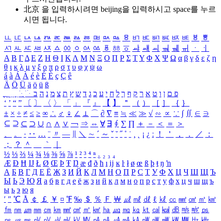
北京 을 입력하시려면
beijing
을 입력하시고 space를 누르
시면 됩니다.
ㅥ
ㅦ
ㅧ
ㅨ
ㅩ
ㅪ
ㅫ
ㅬ
ㅭ
ㅮ
ㅯ
ㅰ
ㅱ
ㅲ
ㅳ
ㅴ
ㅵ
ㅶ
ㅷ
ㅸ
ㅹ
ㅺ
ㅻ
ㅼ
ㅽ
ㅾ
ㅿ
ㆀ
ㆁ
ㆂ
ㆃ
ㆄ
ㆅ
ㆆ
ㆇ
ㆈ
ㆉ
ㆊ
ㆋ
ㆌ
ㆍ
ㆎ
Α
Β
Γ
Δ
Ε
Ζ
Η
Θ
Ι
Κ
Λ
Μ
Ν
Ξ
Ο
Π
Ρ
Σ
Τ
Υ
Φ
Χ
Ψ
Ω
α
β
γ
δ
ε
ζ
η
θ
ι
κ
λ
μ
ν
ξ
ο
π
ρ
σ
τ
υ
φ
χ
ψ
ω
á
à
Á
À
é
è
É
È
ç
Ç
ê
Ä
Ö
Ü
ä
ö
ü
ß
ְ
ֳ
ֲ
ֱ
ָ
ַ
ֵ
ֶ
ִ
ֹ
ּ
ֻ
ׂ
ׁ
ּ
ב
ה
נ
מ
צ
ת
ץ
ש
ד
ג
כ
ע
י
ח
ל
ך
ף
ק
ר
א
ט
ו
ן
ם
פ
‘
’
“
”
〔
〕
〈
〉
「
」
『
』
【
】
＂
（
）
［
］
｛
｝
±
×
÷
≠
≤
≥
∞
∴
♂
♀
∠
⊥
⌒
∂
∇
≡
≒
≪
≫
√
∽
∝
∵
∫
∬
∈
∋
⊆
⊇
⊂
⊃
∪
∩
∧
∨
￢
⇒
⇔
∀
∃
∮
∑
∏
＋
－
＜
＝
＞
、
。
·
‥
…
¨
〃
―
∥
＼
∼
´
～
ˇ
˘
˝
˚
˙
¸
˛
¡
¿
ː
！
＇
，
．
／
：
；
？
＾
＿
｀
｜
½
⅓
⅔
¼
¾
⅛
⅜
⅝
⅞
¹
²
³
⁴
ⁿ
₁
₂
₃
₄
Æ
Ð
Ħ
Ĳ
Ł
Ø
Œ
Þ
Ŧ
Ŋ
æ
đ
ð
ħ
ı
ĳ
ĸ
ŀ
ł
ø
œ
ß
þ
ŧ
ŋ
ŉ
А
Б
В
Г
Д
Е
Ё
Ж
З
И
Й
К
Л
М
Н
О
П
Р
С
Т
У
Ф
Х
Ц
Ч
Ш
Щ
Ъ
Ы
Ь
Э
Ю
Я
а
б
в
г
д
е
ё
ж
з
и
й
к
л
м
н
о
п
р
с
т
у
ф
х
ц
ч
ш
щ
ъ
ы
ь
э
ю
я
′
″
℃
Å
￠
￡
￥
¤
℉
‰
＄
％
Ｆ
￦
㎕
㎖
㎗
ℓ
㎘
㏄
㎣
㎤
㎥
㎦
㎙
㎚
㎛
㎜
㎝
㎞
㎟
㎠
㎡
㎢
㏊
㎍
㎎
㎏
㏏
㎈
㎉
㏈
㎧
㎨
㎰
㎱
㎲
㎳
㎴
㎵
㎶
㎷
㎸
㎹
㎀
㎁
㎂
㎃
㎄
㎺
㎻
㎽
㎾
㎿
㎐
㎑