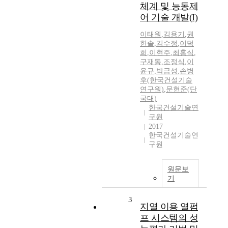
체계 및 능동제
어 기술 개발(I)
이태원
,
김용기
,
권
한솔
,
김수정
,
이덕
희
,
이현주
,
최홍식
,
구재동
,
조정식
,
이
윤규
,
박금성
,
손병
후(한국건설기술
연구원)
,
문현준(단
국대)
한국건설기술연
구원
2017
한국건설기술연
구원
원문보
기
3
지열 이용 열펌
프 시스템의 성