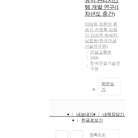
유지,관리시스
템 개발 연구(1
차년도 중간)
이태원
,
장춘만
,
류
승기
,
손병후
,
김용
기
,
강성주
,
박세진
,
남효동(한국건설
기술연구원)
건설교통부
2006
한국건설기술연
구원
원문보
기
내보내기
내책장담기
한글로보기
정확도순