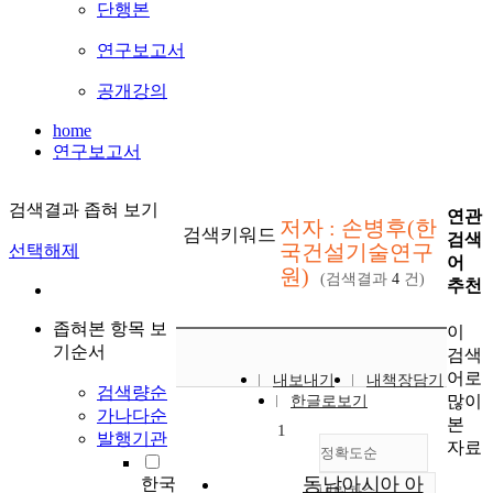
단행본
연구보고서
공개강의
home
연구보고서
검색결과 좁혀 보기
연관
저자 : 손병후(한
검색키워드
검색
국건설기술연구
선택해제
어
원)
(검색결과
4
건)
추천
좁혀본 항목 보
이
기순서
검색
어로
내보내기
내책장담기
검색량순
많이
한글로보기
가나다순
본
1
발행기관
자료
정확도순
동남아시아 아
한국
내림차순