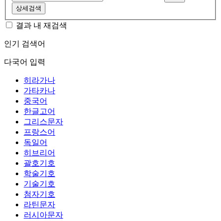
상세검색
결과 내 재검색
인기 검색어
다국어 입력
히라가나
가타카나
중국어
한글고어
그리스문자
프랑스어
독일어
히브리어
괄호기호
학술기호
기술기호
첨자기호
라틴문자
러시아문자