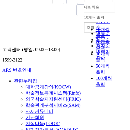
내림차순
정확도
순
10개씩 출력
내림차순
인기도
순
조회
10개씩
연도순
출력
제목순
20개씩
저자순
출력
고객센터 (평일: 09:00~18:00)
발행기
30개씩
관순
1599-3122
출력
50개씩
ARS 번호안내
출력
100개씩
관련누리집
출력
대학공개강의(KOCW)
학술정보통계시스템(Rinfo)
외국학술지지원센터(FRIC)
학술관계분석서비스(SAM)
사서커뮤니티
기관회원
지식나눔(LOOK)
의학전자도서관(MEDLIS)