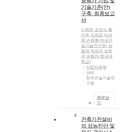
능평가 기법 및
기술기준(안)
구축, 최종보고
서
신현준
,
조정식
,
황
인주
,
김정엽
,
이성
원
,
손병후(한국건
설기술연구원)
,
임
효재
,
박성구
,
송윤
석
,
공형진(호서대
학교)
산업자원부
2005
한국건설기술연
구원
원문보
기
4
건축기전설비
의 성능진단 및