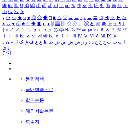
㎒
㎓
㎔
Ω
㏀
㏁
㎊
㎋
㎌
㏖
㏅
㎭
㎮
㎯
㏛
㎩
㎪
㎫
㎬
㏝
㏐
㏓
㏃
㏉
㏜
㏆
§
※
☆
★
○
●
◎
◇
◆
□
■
△
▽
→
←
↑
↓
↔
〓
◁
◀
▷
▶
♤
♠
♡
♥
♧
♣
⊙
◈
▣
◐
◑
▒
▤
▥
▨
▧
▦
▩
♨
☏
☎
☜
☞
¶
†
‡
↕
↗
↙
↖
↘
♭
♩
♪
♬
㉿
㈜
№
㏇
™
㏂
㏘
℡
＃
＆
＊
＠
ª
º
ⅰ
ⅱ
ⅲ
ⅳ
ⅴ
ⅵ
ⅶ
ⅷ
ⅸ
ⅹ
Ⅰ
Ⅱ
Ⅲ
Ⅳ
Ⅴ
Ⅵ
Ⅶ
Ⅷ
Ⅸ
Ⅹ
ا
ب
ت
ث
ج
ح
خ
د
ذ
ر
ز
س
ش
ص
ض
ط
ظ
ع
غ
ف
ق
ک
ل
م
ن
ه
و
ی
닫기
통합검색
국내학술논문
학위논문
해외학술논문
학술지