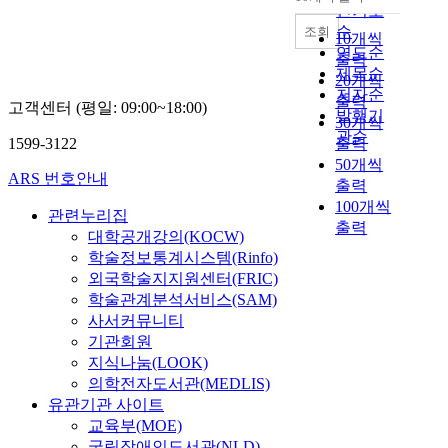
내림차순
인기도
순
조회
10개씩
연도순
출력
제목순
20개씩
저자순
출력
고객센터 (평일: 09:00~18:00)
발행기
30개씩
관순
1599-3122
출력
50개씩
ARS 번호안내
출력
100개씩
관련누리집
출력
대학공개강의(KOCW)
학술정보통계시스템(Rinfo)
외국학술지지원센터(FRIC)
학술관계분석서비스(SAM)
사서커뮤니티
기관회원
지식나눔(LOOK)
의학전자도서관(MEDLIS)
유관기관 사이트
교육부(MOE)
국립장애인도서관(NLD)