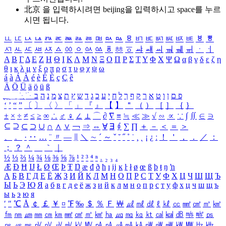
北京 을 입력하시려면
beijing
을 입력하시고 space를 누르
시면 됩니다.
ㅥ
ㅦ
ㅧ
ㅨ
ㅩ
ㅪ
ㅫ
ㅬ
ㅭ
ㅮ
ㅯ
ㅰ
ㅱ
ㅲ
ㅳ
ㅴ
ㅵ
ㅶ
ㅷ
ㅸ
ㅹ
ㅺ
ㅻ
ㅼ
ㅽ
ㅾ
ㅿ
ㆀ
ㆁ
ㆂ
ㆃ
ㆄ
ㆅ
ㆆ
ㆇ
ㆈ
ㆉ
ㆊ
ㆋ
ㆌ
ㆍ
ㆎ
Α
Β
Γ
Δ
Ε
Ζ
Η
Θ
Ι
Κ
Λ
Μ
Ν
Ξ
Ο
Π
Ρ
Σ
Τ
Υ
Φ
Χ
Ψ
Ω
α
β
γ
δ
ε
ζ
η
θ
ι
κ
λ
μ
ν
ξ
ο
π
ρ
σ
τ
υ
φ
χ
ψ
ω
á
à
Á
À
é
è
É
È
ç
Ç
ê
Ä
Ö
Ü
ä
ö
ü
ß
ְ
ֳ
ֲ
ֱ
ָ
ַ
ֵ
ֶ
ִ
ֹ
ּ
ֻ
ׂ
ׁ
ּ
ב
ה
נ
מ
צ
ת
ץ
ש
ד
ג
כ
ע
י
ח
ל
ך
ף
ק
ר
א
ט
ו
ן
ם
פ
‘
’
“
”
〔
〕
〈
〉
「
」
『
』
【
】
＂
（
）
［
］
｛
｝
±
×
÷
≠
≤
≥
∞
∴
♂
♀
∠
⊥
⌒
∂
∇
≡
≒
≪
≫
√
∽
∝
∵
∫
∬
∈
∋
⊆
⊇
⊂
⊃
∪
∩
∧
∨
￢
⇒
⇔
∀
∃
∮
∑
∏
＋
－
＜
＝
＞
、
。
·
‥
…
¨
〃
―
∥
＼
∼
´
～
ˇ
˘
˝
˚
˙
¸
˛
¡
¿
ː
！
＇
，
．
／
：
；
？
＾
＿
｀
｜
½
⅓
⅔
¼
¾
⅛
⅜
⅝
⅞
¹
²
³
⁴
ⁿ
₁
₂
₃
₄
Æ
Ð
Ħ
Ĳ
Ł
Ø
Œ
Þ
Ŧ
Ŋ
æ
đ
ð
ħ
ı
ĳ
ĸ
ŀ
ł
ø
œ
ß
þ
ŧ
ŋ
ŉ
А
Б
В
Г
Д
Е
Ё
Ж
З
И
Й
К
Л
М
Н
О
П
Р
С
Т
У
Ф
Х
Ц
Ч
Ш
Щ
Ъ
Ы
Ь
Э
Ю
Я
а
б
в
г
д
е
ё
ж
з
и
й
к
л
м
н
о
п
р
с
т
у
ф
х
ц
ч
ш
щ
ъ
ы
ь
э
ю
я
′
″
℃
Å
￠
￡
￥
¤
℉
‰
＄
％
Ｆ
￦
㎕
㎖
㎗
ℓ
㎘
㏄
㎣
㎤
㎥
㎦
㎙
㎚
㎛
㎜
㎝
㎞
㎟
㎠
㎡
㎢
㏊
㎍
㎎
㎏
㏏
㎈
㎉
㏈
㎧
㎨
㎰
㎱
㎲
㎳
㎴
㎵
㎶
㎷
㎸
㎹
㎀
㎁
㎂
㎃
㎄
㎺
㎻
㎽
㎾
㎿
㎐
㎑