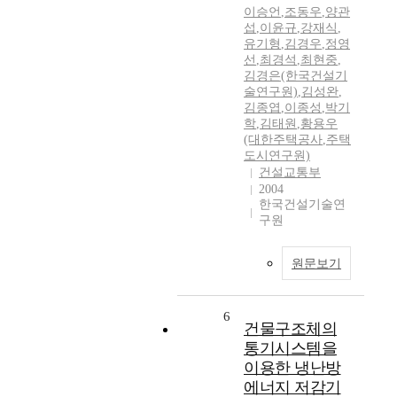
이승언
,
조동우
,
양관
섭
,
이윤규
,
강재식
,
유기형
,
김경우
,
정영
선
,
최경석
,
최현중
,
김경은(한국건설기
술연구원)
,
김성완
,
김종엽
,
이종성
,
박기
학
,
김태원
,
황용우
(대한주택공사
,
주택
도시연구원)
건설교통부
2004
한국건설기술연
구원
원문보기
6
건물구조체의
통기시스템을
이용한 냉난방
에너지 저감기