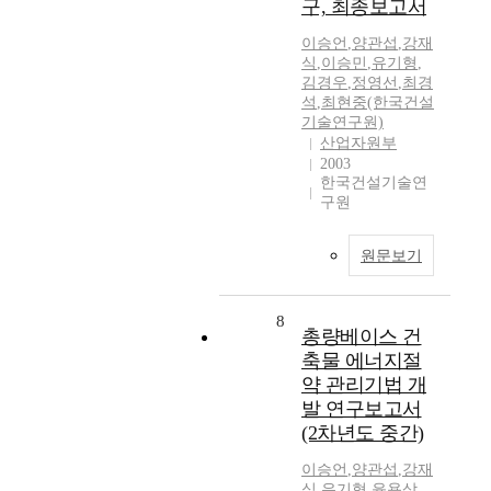
구, 최종보고서
이승언
,
양관섭
,
강재
식
,
이승민
,
유기형
,
김경우
,
정영선
,
최경
석
,
최현중(한국건설
기술연구원)
산업자원부
2003
한국건설기술연
구원
원문보기
8
총량베이스 건
축물 에너지절
약 관리기법 개
발 연구보고서
(2차년도 중간)
이승언
,
양관섭
,
강재
식
,
유기형
,
윤용상
,