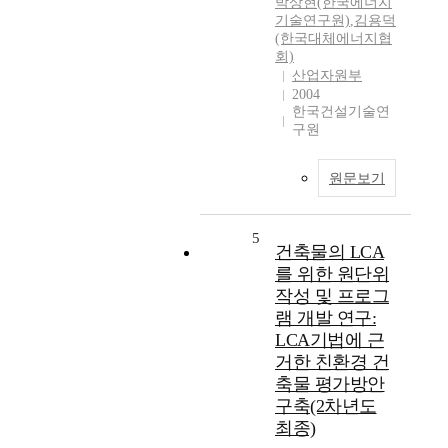
박상현(한국에너지
기술연구원)
,
김용덕
(한국대체에너지협
회)
산업자원부
2004
한국건설기술연
구원
원문보기
5
건축물의 LCA
를 위한 원단위
작성 및 프로그
램 개발 연구:
LCA기법에 근
거한 친환경 건
축물 평가방안
구축(2차년도
최종)