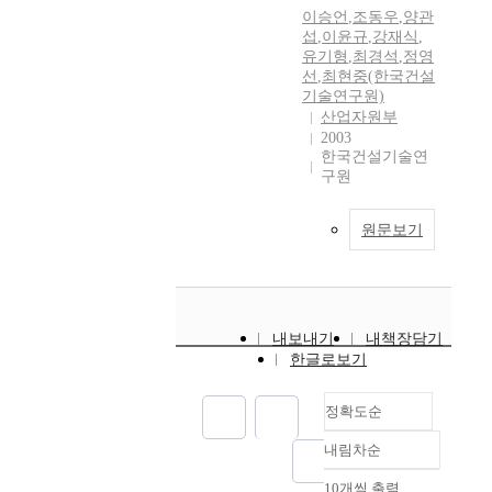
이승언
,
조동우
,
양관
섭
,
이윤규
,
강재식
,
유기형
,
최경석
,
정영
선
,
최현중(한국건설
기술연구원)
산업자원부
2003
한국건설기술연
구원
원문보기
내보내기
내책장담기
한글로보기
정확도순
내림차순
정확도
순
10개씩 출력