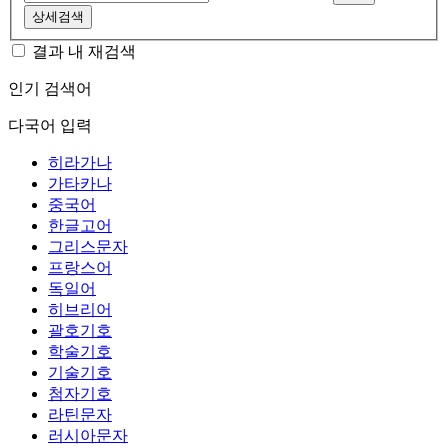
상세검색
결과 내 재검색
인기 검색어
다국어 입력
히라가나
가타카나
중국어
한글고어
그리스문자
프랑스어
독일어
히브리어
괄호기호
학술기호
기술기호
첨자기호
라틴문자
러시아문자