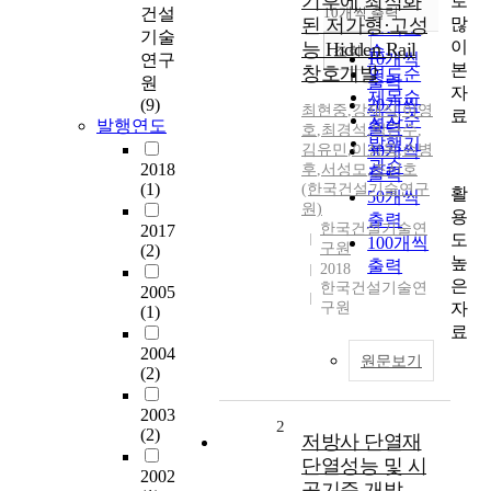
기후에 최적화
로
순
건설
10개씩 출력
내림차순
많
된 저가형·고성
인기도
기술
이
능 Hidden Rail
순
조회
10개씩
연구
본
창호개발
연도순
출력
원
자
제목순
(9)
20개씩
최현중
,
강재식
,
이영
료
저자순
발행연도
출력
호
,
최경석
,
박근수
,
발행기
김유민
,
이성옥
30개씩
,
손병
관순
2018
후
,
서성모
,
조선호
출력
(1)
(한국건설기술연구
활
50개씩
원)
용
출력
한국건설기술연
2017
도
100개씩
구원
(2)
높
출력
2018
은
한국건설기술연
2005
자
구원
(1)
료
2004
원문보기
(2)
2003
2
(2)
저방사 단열재
단열성능 및 시
2002
공기준 개발