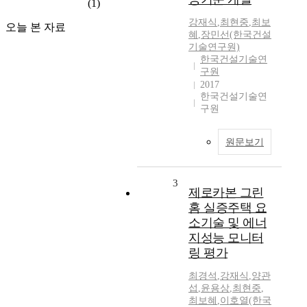
(1)
강재식
,
최현중
,
최보
오늘 본 자료
혜
,
장민선(한국건설
기술연구원)
한국건설기술연
구원
2017
한국건설기술연
구원
원문보기
3
제로카본 그린
홈 실증주택 요
소기술 및 에너
지성능 모니터
링 평가
최경석
,
강재식
,
양관
섭
,
윤용상
,
최현중
,
최보혜
,
이호열(한국