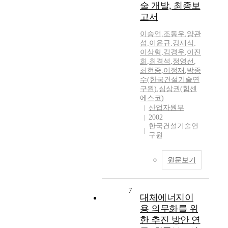
술 개발, 최종보
고서
이승언
,
조동우
,
양관
섭
,
이윤규
,
강재식
,
이상형
,
김경우
,
이진
희
,
최경석
,
정영선
,
최현중
,
이정재
,
박종
수(한국건설기술연
구원)
,
심상권(힘센
에스코)
산업자원부
2002
한국건설기술연
구원
원문보기
7
대체에너지이
용 의무화를 위
한 추진 방안 연