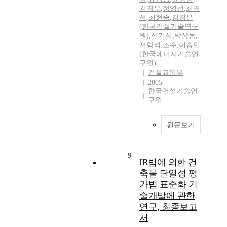
김경우
,
정영선
,
최경
석
,
최현중
,
김경은
(한국건설기술연구
원)
,
신기식
,
박상동
,
서항석
,
조수
,
이승민
(한국에너지기술연
구원)
건설교통부
2005
한국건설기술연
구원
원문보기
9
IR법에 의한 건
축물 단열성 평
가법 표준화 기
술개발에 관한
연구, 최종보고
서