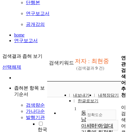
단행본
연구보고서
공개강의
home
연구보고서
검색결과 좁혀 보기
연
저자 : 최현중
검색키워드
관
선택해제
(검색결과
9
건)
검
색
어
좁혀본 항목 보
추
기순서
천
내보내기
내책장담기
한글로보기
검색량순
이
1
가나다순
동
검
정확도순
발행기관
남
색
아시아 아열대
내림차순
어
정확도
한국