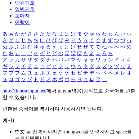
단위기호
일반기호
로마자
아랍어
あ
ぁ
か
が
さ
ざ
た
だ
な
は
ば
ぱ
ま
や
ゃ
ら
わ
ゎ
ん
い
ぃ
き
ぎ
し
じ
ち
ぢ
に
ひ
び
ぴ
み
り
う
ぅ
く
ぐ
す
ず
つ
づ
っ
ぬ
ふ
ぶ
ぷ
む
ゆ
ゅ
る
え
ぇ
け
げ
せ
ぜ
て
で
ね
へ
べ
ぺ
め
れ
お
ぉ
こ
ご
そ
ぞ
と
ど
の
ほ
ぼ
ぽ
も
よ
ょ
ろ
を
ア
ァ
カ
サ
ザ
タ
ダ
ナ
ハ
バ
パ
マ
ヤ
ャ
ラ
ワ
ヮ
ン
イ
ィ
キ
ギ
シ
ジ
チ
ヂ
ニ
ヒ
ビ
ピ
ミ
リ
ウ
ゥ
ク
グ
ス
ズ
ツ
ヅ
ッ
ヌ
フ
ブ
プ
ム
ユ
ュ
ル
エ
ェ
ケ
ゲ
セ
ゼ
テ
デ
ヘ
ベ
ペ
メ
レ
オ
ォ
コ
ゴ
ソ
ゾ
ト
ド
ノ
ホ
ボ
ポ
モ
ヨ
ョ
ロ
ヲ
―
http://chineseinput.net/
에서 pinyin(병음)방식으로 중국어를 변환
할 수 있습니다.
변환된 중국어를 복사하여 사용하시면 됩니다.
예시)
中文 을 입력하시려면
zhongwen
을 입력하시고 space를
누르시면됩니다.