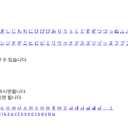
ぎ
し
じ
ち
ぢ
に
ひ
び
ぴ
み
り
う
ぅ
く
ぐ
す
ず
つ
づ
っ
ぬ
ふ
シ
ジ
チ
ヂ
ニ
ヒ
ビ
ピ
ミ
リ
ウ
ゥ
ク
グ
ス
ズ
ツ
ヅ
ッ
ヌ
フ
ブ
할 수 있습니다.
누르시면됩니다.
시면 됩니다.
ㅻ
ㅼ
ㅽ
ㅾ
ㅿ
ㆀ
ㆁ
ㆂ
ㆃ
ㆄ
ㆅ
ㆆ
ㆇ
ㆈ
ㆉ
ㆊ
ㆋ
ㆌ
ㆍ
ㆎ
θ
ι
κ
λ
μ
ν
ξ
ο
π
ρ
σ
τ
υ
φ
χ
ψ
ω