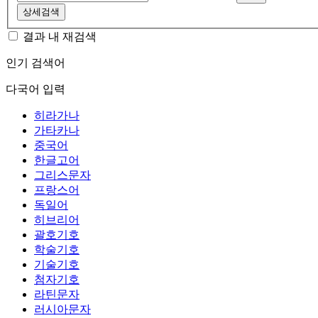
상세검색
결과 내 재검색
인기 검색어
다국어 입력
히라가나
가타카나
중국어
한글고어
그리스문자
프랑스어
독일어
히브리어
괄호기호
학술기호
기술기호
첨자기호
라틴문자
러시아문자