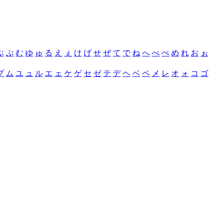
ぶ
ぷ
む
ゆ
ゅ
る
え
ぇ
け
げ
せ
ぜ
て
で
ね
へ
べ
ぺ
め
れ
お
ぉ
プ
ム
ユ
ュ
ル
エ
ェ
ケ
ゲ
セ
ゼ
テ
デ
ヘ
ベ
ペ
メ
レ
オ
ォ
コ
ゴ