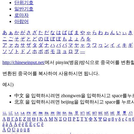
단위기호
일반기호
로마자
아랍어
あ
ぁ
か
が
さ
ざ
た
だ
な
は
ば
ぱ
ま
や
ゃ
ら
わ
ゎ
ん
い
ぃ
き
こ
ご
そ
ぞ
と
ど
の
ほ
ぼ
ぽ
も
よ
ょ
ろ
を
ア
ァ
カ
サ
ザ
タ
ダ
ナ
ハ
バ
パ
マ
ヤ
ャ
ラ
ワ
ヮ
ン
イ
ィ
キ
ギ
ソ
ゾ
ト
ド
ノ
ホ
ボ
ポ
モ
ヨ
ョ
ロ
ヲ
―
http://chineseinput.net/
에서 pinyin(병음)방식으로 중국어를 변환
변환된 중국어를 복사하여 사용하시면 됩니다.
예시)
中文 을 입력하시려면
zhongwen
을 입력하시고 space를
北京 을 입력하시려면
beijing
을 입력하시고 space를 누르
ㅥ
ㅦ
ㅧ
ㅨ
ㅩ
ㅪ
ㅫ
ㅬ
ㅭ
ㅮ
ㅯ
ㅰ
ㅱ
ㅲ
ㅳ
ㅴ
ㅵ
ㅶ
ㅷ
ㅸ
ㅹ
ㅺ
Α
Β
Γ
Δ
Ε
Ζ
Η
Θ
Ι
Κ
Λ
Μ
Ν
Ξ
Ο
Π
Ρ
Σ
Τ
Υ
Φ
Χ
Ψ
Ω
α
β
γ
δ
ε
ζ
η
á
à
Á
À
é
è
É
È
ç
Ç
ê
Ä
Ö
Ü
ä
ö
ü
ß