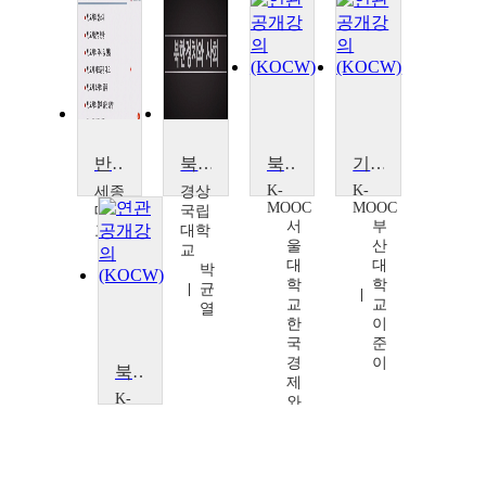
반도체제조공학
북한정치와사회
북한의 농업
기후변화와 지속가능발전
K-
K-
세종
경상
MOOC
MOOC
대학
국립
서
부
교
대학
울
산
이
교
대
대
원
박
학
학
준
균
교
교
열
한
이
국
준
경
이
북한경제의 어제와 오늘
제
K-
와
MOOC
K
서
학
울
술
대
확