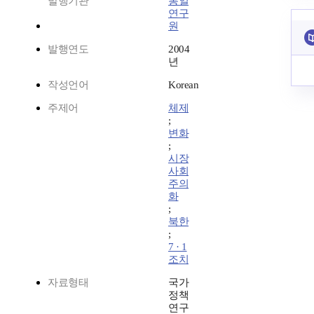
발행기관
통일
연구
원
발행연도
2004
년
작성언어
Korean
주제어
체제
;
변화
;
시장
사회
주의
화
;
북한
;
7 · 1
조치
자료형태
국가
정책
연구