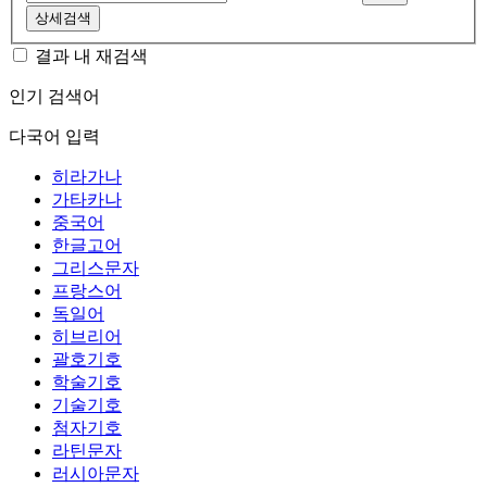
상세검색
결과 내 재검색
인기 검색어
다국어 입력
히라가나
가타카나
중국어
한글고어
그리스문자
프랑스어
독일어
히브리어
괄호기호
학술기호
기술기호
첨자기호
라틴문자
러시아문자