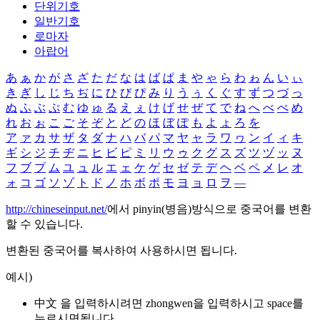
단위기호
일반기호
로마자
아랍어
あ
ぁ
か
が
さ
ざ
た
だ
な
は
ば
ぱ
ま
や
ゃ
ら
わ
ゎ
ん
い
ぃ
き
ぎ
し
じ
ち
ぢ
に
ひ
び
ぴ
み
り
う
ぅ
く
ぐ
す
ず
つ
づ
っ
ぬ
ふ
ぶ
ぷ
む
ゆ
ゅ
る
え
ぇ
け
げ
せ
ぜ
て
で
ね
へ
べ
ぺ
め
れ
お
ぉ
こ
ご
そ
ぞ
と
ど
の
ほ
ぼ
ぽ
も
よ
ょ
ろ
を
ア
ァ
カ
サ
ザ
タ
ダ
ナ
ハ
バ
パ
マ
ヤ
ャ
ラ
ワ
ヮ
ン
イ
ィ
キ
ギ
シ
ジ
チ
ヂ
ニ
ヒ
ビ
ピ
ミ
リ
ウ
ゥ
ク
グ
ス
ズ
ツ
ヅ
ッ
ヌ
フ
ブ
プ
ム
ユ
ュ
ル
エ
ェ
ケ
ゲ
セ
ゼ
テ
デ
ヘ
ベ
ペ
メ
レ
オ
ォ
コ
ゴ
ソ
ゾ
ト
ド
ノ
ホ
ボ
ポ
モ
ヨ
ョ
ロ
ヲ
―
http://chineseinput.net/
에서 pinyin(병음)방식으로 중국어를 변환
할 수 있습니다.
변환된 중국어를 복사하여 사용하시면 됩니다.
예시)
中文 을 입력하시려면
zhongwen
을 입력하시고 space를
누르시면됩니다.