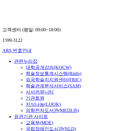
학
산
교
연
한
구
국
센
경
터
제
고객센터 (평일: 09:00~18:00)
김
와
성
K
1599-3122
남
학
술
ARS 번호안내
확
산
관련누리집
연
대학공개강의(KOCW)
구
학술정보통계시스템(Rinfo)
센
외국학술지지원센터(FRIC)
터
학술관계분석서비스(SAM)
홍
제
사서커뮤니티
환
기관회원
지식나눔(LOOK)
의학전자도서관(MEDLIS)
유관기관 사이트
교육부(MOE)
국립장애인도서관(NLD)