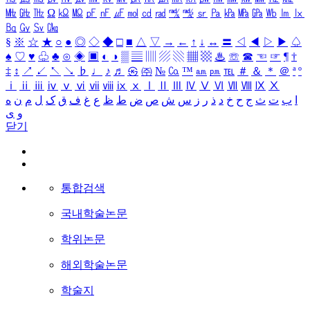
㎒
㎓
㎔
Ω
㏀
㏁
㎊
㎋
㎌
㏖
㏅
㎭
㎮
㎯
㏛
㎩
㎪
㎫
㎬
㏝
㏐
㏓
㏃
㏉
㏜
㏆
§
※
☆
★
○
●
◎
◇
◆
□
■
△
▽
→
←
↑
↓
↔
〓
◁
◀
▷
▶
♤
♠
♡
♥
♧
♣
⊙
◈
▣
◐
◑
▒
▤
▥
▨
▧
▦
▩
♨
☏
☎
☜
☞
¶
†
‡
↕
↗
↙
↖
↘
♭
♩
♪
♬
㉿
㈜
№
㏇
™
㏂
㏘
℡
＃
＆
＊
＠
ª
º
ⅰ
ⅱ
ⅲ
ⅳ
ⅴ
ⅵ
ⅶ
ⅷ
ⅸ
ⅹ
Ⅰ
Ⅱ
Ⅲ
Ⅳ
Ⅴ
Ⅵ
Ⅶ
Ⅷ
Ⅸ
Ⅹ
ا
ب
ت
ث
ج
ح
خ
د
ذ
ر
ز
س
ش
ص
ض
ط
ظ
ع
غ
ف
ق
ک
ل
م
ن
ه
و
ی
닫기
통합검색
국내학술논문
학위논문
해외학술논문
학술지