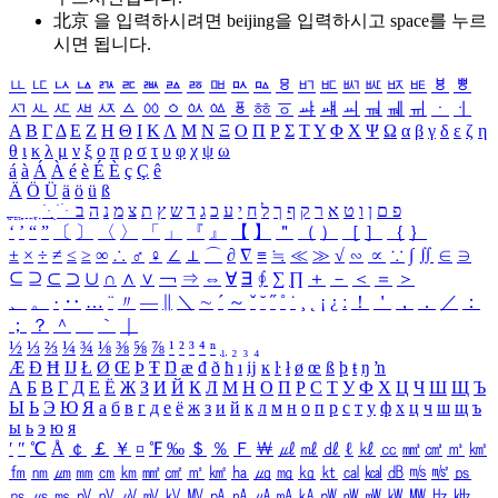
北京 을 입력하시려면
beijing
을 입력하시고 space를 누르
시면 됩니다.
ㅥ
ㅦ
ㅧ
ㅨ
ㅩ
ㅪ
ㅫ
ㅬ
ㅭ
ㅮ
ㅯ
ㅰ
ㅱ
ㅲ
ㅳ
ㅴ
ㅵ
ㅶ
ㅷ
ㅸ
ㅹ
ㅺ
ㅻ
ㅼ
ㅽ
ㅾ
ㅿ
ㆀ
ㆁ
ㆂ
ㆃ
ㆄ
ㆅ
ㆆ
ㆇ
ㆈ
ㆉ
ㆊ
ㆋ
ㆌ
ㆍ
ㆎ
Α
Β
Γ
Δ
Ε
Ζ
Η
Θ
Ι
Κ
Λ
Μ
Ν
Ξ
Ο
Π
Ρ
Σ
Τ
Υ
Φ
Χ
Ψ
Ω
α
β
γ
δ
ε
ζ
η
θ
ι
κ
λ
μ
ν
ξ
ο
π
ρ
σ
τ
υ
φ
χ
ψ
ω
á
à
Á
À
é
è
É
È
ç
Ç
ê
Ä
Ö
Ü
ä
ö
ü
ß
ְ
ֳ
ֲ
ֱ
ָ
ַ
ֵ
ֶ
ִ
ֹ
ּ
ֻ
ׂ
ׁ
ּ
ב
ה
נ
מ
צ
ת
ץ
ש
ד
ג
כ
ע
י
ח
ל
ך
ף
ק
ר
א
ט
ו
ן
ם
פ
‘
’
“
”
〔
〕
〈
〉
「
」
『
』
【
】
＂
（
）
［
］
｛
｝
±
×
÷
≠
≤
≥
∞
∴
♂
♀
∠
⊥
⌒
∂
∇
≡
≒
≪
≫
√
∽
∝
∵
∫
∬
∈
∋
⊆
⊇
⊂
⊃
∪
∩
∧
∨
￢
⇒
⇔
∀
∃
∮
∑
∏
＋
－
＜
＝
＞
、
。
·
‥
…
¨
〃
―
∥
＼
∼
´
～
ˇ
˘
˝
˚
˙
¸
˛
¡
¿
ː
！
＇
，
．
／
：
；
？
＾
＿
｀
｜
½
⅓
⅔
¼
¾
⅛
⅜
⅝
⅞
¹
²
³
⁴
ⁿ
₁
₂
₃
₄
Æ
Ð
Ħ
Ĳ
Ł
Ø
Œ
Þ
Ŧ
Ŋ
æ
đ
ð
ħ
ı
ĳ
ĸ
ŀ
ł
ø
œ
ß
þ
ŧ
ŋ
ŉ
А
Б
В
Г
Д
Е
Ё
Ж
З
И
Й
К
Л
М
Н
О
П
Р
С
Т
У
Ф
Х
Ц
Ч
Ш
Щ
Ъ
Ы
Ь
Э
Ю
Я
а
б
в
г
д
е
ё
ж
з
и
й
к
л
м
н
о
п
р
с
т
у
ф
х
ц
ч
ш
щ
ъ
ы
ь
э
ю
я
′
″
℃
Å
￠
￡
￥
¤
℉
‰
＄
％
Ｆ
￦
㎕
㎖
㎗
ℓ
㎘
㏄
㎣
㎤
㎥
㎦
㎙
㎚
㎛
㎜
㎝
㎞
㎟
㎠
㎡
㎢
㏊
㎍
㎎
㎏
㏏
㎈
㎉
㏈
㎧
㎨
㎰
㎱
㎲
㎳
㎴
㎵
㎶
㎷
㎸
㎹
㎀
㎁
㎂
㎃
㎄
㎺
㎻
㎽
㎾
㎿
㎐
㎑