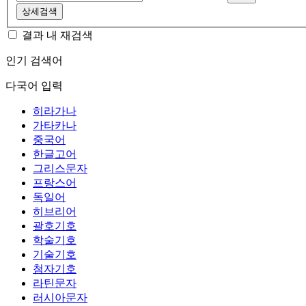
상세검색
결과 내 재검색
인기 검색어
다국어 입력
히라가나
가타카나
중국어
한글고어
그리스문자
프랑스어
독일어
히브리어
괄호기호
학술기호
기술기호
첨자기호
라틴문자
러시아문자