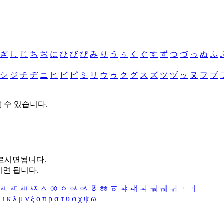
ぎ
し
じ
ち
ぢ
に
ひ
び
ぴ
み
り
う
ぅ
く
ぐ
す
ず
つ
づ
っ
ぬ
ふ
シ
ジ
チ
ヂ
ニ
ヒ
ビ
ピ
ミ
リ
ウ
ゥ
ク
グ
ス
ズ
ツ
ヅ
ッ
ヌ
フ
ブ
할 수 있습니다.
누르시면됩니다.
시면 됩니다.
ㅻ
ㅼ
ㅽ
ㅾ
ㅿ
ㆀ
ㆁ
ㆂ
ㆃ
ㆄ
ㆅ
ㆆ
ㆇ
ㆈ
ㆉ
ㆊ
ㆋ
ㆌ
ㆍ
ㆎ
θ
ι
κ
λ
μ
ν
ξ
ο
π
ρ
σ
τ
υ
φ
χ
ψ
ω