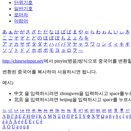
단위기호
일반기호
로마자
아랍어
あ
ぁ
か
が
さ
ざ
た
だ
な
は
ば
ぱ
ま
や
ゃ
ら
わ
ゎ
ん
い
ぃ
き
こ
ご
そ
ぞ
と
ど
の
ほ
ぼ
ぽ
も
よ
ょ
ろ
を
ア
ァ
カ
サ
ザ
タ
ダ
ナ
ハ
バ
パ
マ
ヤ
ャ
ラ
ワ
ヮ
ン
イ
ィ
キ
ギ
ソ
ゾ
ト
ド
ノ
ホ
ボ
ポ
モ
ヨ
ョ
ロ
ヲ
―
http://chineseinput.net/
에서 pinyin(병음)방식으로 중국어를 변환
변환된 중국어를 복사하여 사용하시면 됩니다.
예시)
中文 을 입력하시려면
zhongwen
을 입력하시고 space를
北京 을 입력하시려면
beijing
을 입력하시고 space를 누르
ㅥ
ㅦ
ㅧ
ㅨ
ㅩ
ㅪ
ㅫ
ㅬ
ㅭ
ㅮ
ㅯ
ㅰ
ㅱ
ㅲ
ㅳ
ㅴ
ㅵ
ㅶ
ㅷ
ㅸ
ㅹ
ㅺ
Α
Β
Γ
Δ
Ε
Ζ
Η
Θ
Ι
Κ
Λ
Μ
Ν
Ξ
Ο
Π
Ρ
Σ
Τ
Υ
Φ
Χ
Ψ
Ω
α
β
γ
δ
ε
ζ
η
á
à
Á
À
é
è
É
È
ç
Ç
ê
Ä
Ö
Ü
ä
ö
ü
ß