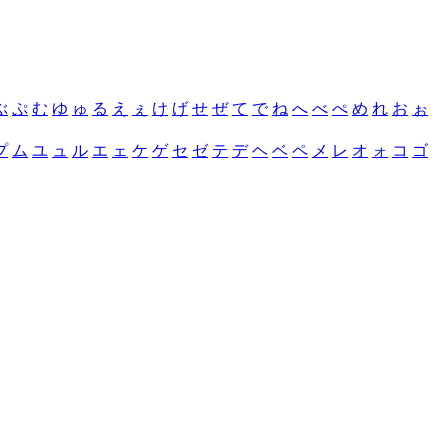
ぶ
ぷ
む
ゆ
ゅ
る
え
ぇ
け
げ
せ
ぜ
て
で
ね
へ
べ
ぺ
め
れ
お
ぉ
プ
ム
ユ
ュ
ル
エ
ェ
ケ
ゲ
セ
ゼ
テ
デ
ヘ
ベ
ペ
メ
レ
オ
ォ
コ
ゴ