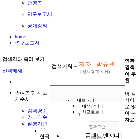
단행본
연구보고서
공개강의
home
연구보고서
검색결과 좁혀 보기
연관
저자 : 방규원
검색키워드
검색
선택해제
(검색결과
5
건)
어 추
천
좁혀본 항목 보
이 검
기순서
색어
내보내기
로 많
내책장담기
검색량순
한글로보기
이 본
1
가나다순
자료
발행기관
정확도순
플랜트 엔지니
한국
내림차순