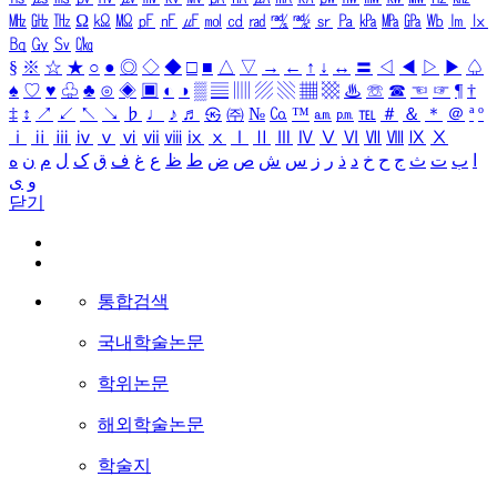
㎒
㎓
㎔
Ω
㏀
㏁
㎊
㎋
㎌
㏖
㏅
㎭
㎮
㎯
㏛
㎩
㎪
㎫
㎬
㏝
㏐
㏓
㏃
㏉
㏜
㏆
§
※
☆
★
○
●
◎
◇
◆
□
■
△
▽
→
←
↑
↓
↔
〓
◁
◀
▷
▶
♤
♠
♡
♥
♧
♣
⊙
◈
▣
◐
◑
▒
▤
▥
▨
▧
▦
▩
♨
☏
☎
☜
☞
¶
†
‡
↕
↗
↙
↖
↘
♭
♩
♪
♬
㉿
㈜
№
㏇
™
㏂
㏘
℡
＃
＆
＊
＠
ª
º
ⅰ
ⅱ
ⅲ
ⅳ
ⅴ
ⅵ
ⅶ
ⅷ
ⅸ
ⅹ
Ⅰ
Ⅱ
Ⅲ
Ⅳ
Ⅴ
Ⅵ
Ⅶ
Ⅷ
Ⅸ
Ⅹ
ا
ب
ت
ث
ج
ح
خ
د
ذ
ر
ز
س
ش
ص
ض
ط
ظ
ع
غ
ف
ق
ک
ل
م
ن
ه
و
ی
닫기
통합검색
국내학술논문
학위논문
해외학술논문
학술지