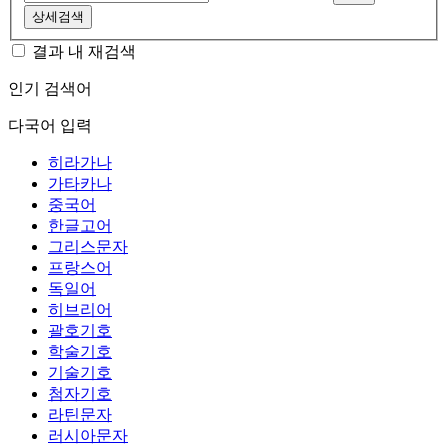
상세검색
결과 내 재검색
인기 검색어
다국어 입력
히라가나
가타카나
중국어
한글고어
그리스문자
프랑스어
독일어
히브리어
괄호기호
학술기호
기술기호
첨자기호
라틴문자
러시아문자