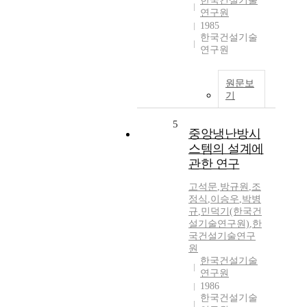
한국건설기술
연구원
1985
한국건설기술
연구원
원문보
기
5
중앙냉난방시
스템의 설계에
관한 연구
고석문
,
방규원
,
조
정식
,
이승우
,
박병
규
,
민덕기(한국건
설기술연구원)
,
한
국건설기술연구
원
한국건설기술
연구원
1986
한국건설기술