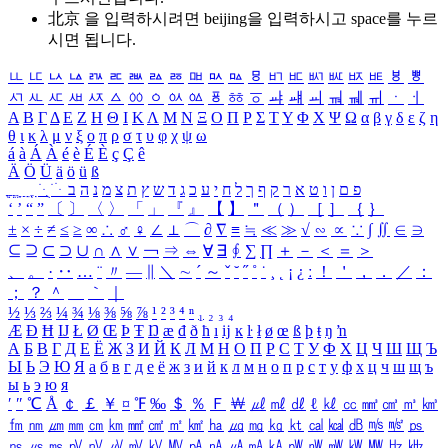
北京 을 입력하시려면
beijing
을 입력하시고 space를 누르
시면 됩니다.
ㅥ
ㅦ
ㅧ
ㅨ
ㅩ
ㅪ
ㅫ
ㅬ
ㅭ
ㅮ
ㅯ
ㅰ
ㅱ
ㅲ
ㅳ
ㅴ
ㅵ
ㅶ
ㅷ
ㅸ
ㅹ
ㅺ
ㅻ
ㅼ
ㅽ
ㅾ
ㅿ
ㆀ
ㆁ
ㆂ
ㆃ
ㆄ
ㆅ
ㆆ
ㆇ
ㆈ
ㆉ
ㆊ
ㆋ
ㆌ
ㆍ
ㆎ
Α
Β
Γ
Δ
Ε
Ζ
Η
Θ
Ι
Κ
Λ
Μ
Ν
Ξ
Ο
Π
Ρ
Σ
Τ
Υ
Φ
Χ
Ψ
Ω
α
β
γ
δ
ε
ζ
η
θ
ι
κ
λ
μ
ν
ξ
ο
π
ρ
σ
τ
υ
φ
χ
ψ
ω
á
à
Á
À
é
è
É
È
ç
Ç
ê
Ä
Ö
Ü
ä
ö
ü
ß
ְ
ֳ
ֲ
ֱ
ָ
ַ
ֵ
ֶ
ִ
ֹ
ּ
ֻ
ׂ
ׁ
ּ
ב
ה
נ
מ
צ
ת
ץ
ש
ד
ג
כ
ע
י
ח
ל
ך
ף
ק
ר
א
ט
ו
ן
ם
פ
‘
’
“
”
〔
〕
〈
〉
「
」
『
』
【
】
＂
（
）
［
］
｛
｝
±
×
÷
≠
≤
≥
∞
∴
♂
♀
∠
⊥
⌒
∂
∇
≡
≒
≪
≫
√
∽
∝
∵
∫
∬
∈
∋
⊆
⊇
⊂
⊃
∪
∩
∧
∨
￢
⇒
⇔
∀
∃
∮
∑
∏
＋
－
＜
＝
＞
、
。
·
‥
…
¨
〃
―
∥
＼
∼
´
～
ˇ
˘
˝
˚
˙
¸
˛
¡
¿
ː
！
＇
，
．
／
：
；
？
＾
＿
｀
｜
½
⅓
⅔
¼
¾
⅛
⅜
⅝
⅞
¹
²
³
⁴
ⁿ
₁
₂
₃
₄
Æ
Ð
Ħ
Ĳ
Ł
Ø
Œ
Þ
Ŧ
Ŋ
æ
đ
ð
ħ
ı
ĳ
ĸ
ŀ
ł
ø
œ
ß
þ
ŧ
ŋ
ŉ
А
Б
В
Г
Д
Е
Ё
Ж
З
И
Й
К
Л
М
Н
О
П
Р
С
Т
У
Ф
Х
Ц
Ч
Ш
Щ
Ъ
Ы
Ь
Э
Ю
Я
а
б
в
г
д
е
ё
ж
з
и
й
к
л
м
н
о
п
р
с
т
у
ф
х
ц
ч
ш
щ
ъ
ы
ь
э
ю
я
′
″
℃
Å
￠
￡
￥
¤
℉
‰
＄
％
Ｆ
￦
㎕
㎖
㎗
ℓ
㎘
㏄
㎣
㎤
㎥
㎦
㎙
㎚
㎛
㎜
㎝
㎞
㎟
㎠
㎡
㎢
㏊
㎍
㎎
㎏
㏏
㎈
㎉
㏈
㎧
㎨
㎰
㎱
㎲
㎳
㎴
㎵
㎶
㎷
㎸
㎹
㎀
㎁
㎂
㎃
㎄
㎺
㎻
㎽
㎾
㎿
㎐
㎑