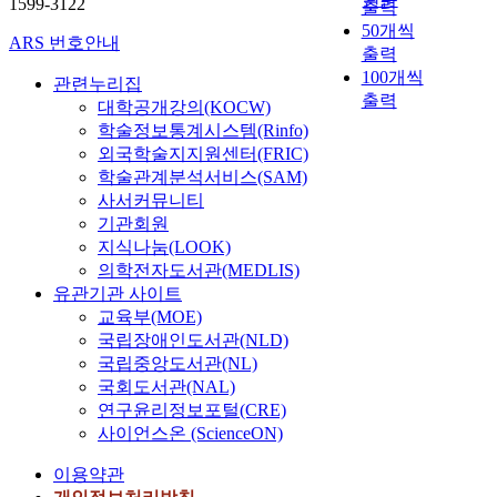
1599-3122
출력
50개씩
ARS 번호안내
출력
100개씩
관련누리집
출력
대학공개강의(KOCW)
학술정보통계시스템(Rinfo)
외국학술지지원센터(FRIC)
학술관계분석서비스(SAM)
사서커뮤니티
기관회원
지식나눔(LOOK)
의학전자도서관(MEDLIS)
유관기관 사이트
교육부(MOE)
국립장애인도서관(NLD)
국립중앙도서관(NL)
국회도서관(NAL)
연구윤리정보포털(CRE)
사이언스온 (ScienceON)
이용약관