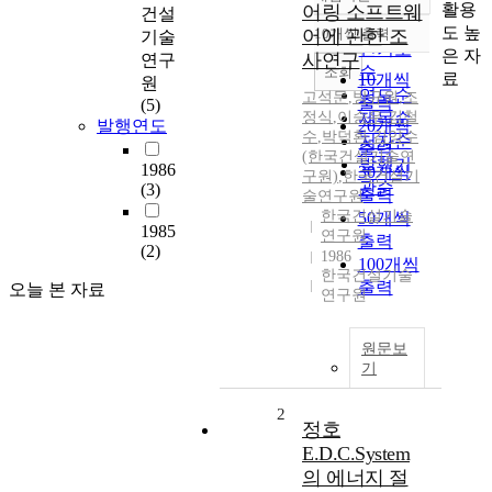
정확도
활용
어링 소프트웨
건설
순
도 높
어에 관한 조
10개씩 출력
기술
내림차순
인기도
은 자
사연구
연구
순
조회
료
10개씩
원
연도순
고석문
,
방규원
,
조
출력
(5)
정식
,
이승우
제목순
,
김철
발행연도
20개씩
수
,
박덕환
,
김양수
저자순
출력
(한국건설기술연
발행기
1986
30개씩
구원)
,
한국건설기
관순
(3)
출력
술연구원
한국건설기술
50개씩
1985
연구원
출력
(2)
1986
100개씩
한국건설기술
출력
오늘 본 자료
연구원
원문보
기
2
정호
E.D.C.System
의 에너지 절