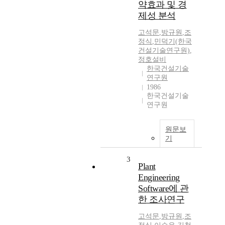
약효과 및 경
제성 분석
고석문
,
방규원
,
조
정식
,
민덕기(한국
건설기술연구원)
,
정호설비
한국건설기술
연구원
1986
한국건설기술
연구원
원문보
기
3
Plant
Engineering
Software에 관
한 조사연구
고석문
,
방규원
,
조