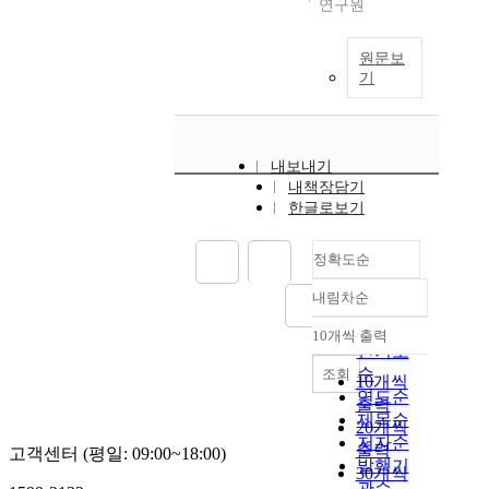
연구원
원문보
기
내보내기
내책장담기
한글로보기
정확도순
내림차순
정확도
순
10개씩 출력
내림차순
인기도
순
조회
10개씩
연도순
출력
제목순
20개씩
저자순
출력
고객센터 (평일: 09:00~18:00)
발행기
30개씩
관순