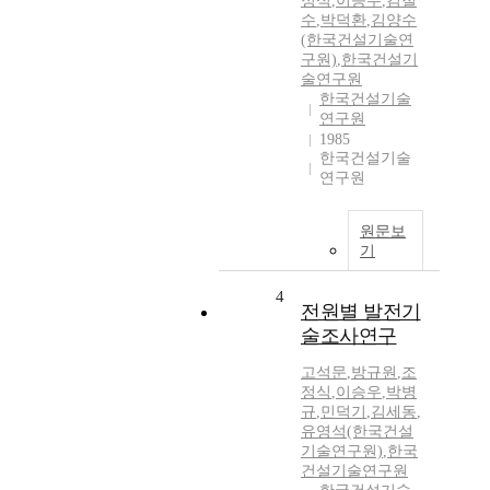
정식
,
이승우
,
김철
수
,
박덕환
,
김양수
(한국건설기술연
구원)
,
한국건설기
술연구원
한국건설기술
연구원
1985
한국건설기술
연구원
원문보
기
4
전원별 발전기
술조사연구
고석문
,
방규원
,
조
정식
,
이승우
,
박병
규
,
민덕기
,
김세동
,
유영석(한국건설
기술연구원)
,
한국
건설기술연구원