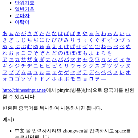
단위기호
일반기호
로마자
아랍어
あ
ぁ
か
が
さ
ざ
た
だ
な
は
ば
ぱ
ま
や
ゃ
ら
わ
ゎ
ん
い
ぃ
き
ぎ
し
じ
ち
ぢ
に
ひ
び
ぴ
み
り
う
ぅ
く
ぐ
す
ず
つ
づ
っ
ぬ
ふ
ぶ
ぷ
む
ゆ
ゅ
る
え
ぇ
け
げ
せ
ぜ
て
で
ね
へ
べ
ぺ
め
れ
お
ぉ
こ
ご
そ
ぞ
と
ど
の
ほ
ぼ
ぽ
も
よ
ょ
ろ
を
ア
ァ
カ
サ
ザ
タ
ダ
ナ
ハ
バ
パ
マ
ヤ
ャ
ラ
ワ
ヮ
ン
イ
ィ
キ
ギ
シ
ジ
チ
ヂ
ニ
ヒ
ビ
ピ
ミ
リ
ウ
ゥ
ク
グ
ス
ズ
ツ
ヅ
ッ
ヌ
フ
ブ
プ
ム
ユ
ュ
ル
エ
ェ
ケ
ゲ
セ
ゼ
テ
デ
ヘ
ベ
ペ
メ
レ
オ
ォ
コ
ゴ
ソ
ゾ
ト
ド
ノ
ホ
ボ
ポ
モ
ヨ
ョ
ロ
ヲ
―
http://chineseinput.net/
에서 pinyin(병음)방식으로 중국어를 변환
할 수 있습니다.
변환된 중국어를 복사하여 사용하시면 됩니다.
예시)
中文 을 입력하시려면
zhongwen
을 입력하시고 space를
누르시면됩니다.