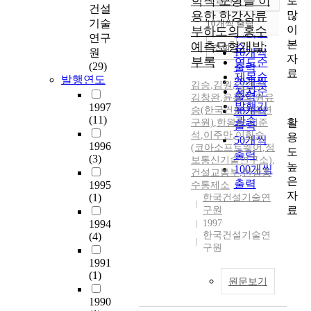
학적 모형을 이
로
정확도
건설
많
용한 한강상류
순
기술
10개씩 출력
내림차순
이
부하도의 홍수
인기도
연구
본
예측모형개발:
순
조회
원
10개씩
자
부록
연도순
(29)
출력
료
제목순
발행연도
20개씩
김승
,
김원
,
김양수
,
저자순
출력
김창완
,
윤광석
,
원유
발행기
1997
승(한국건설기술연
30개씩
(11)
관순
활
구원)
,
한왕환
,
이준
출력
석
,
이주만
,
이화승
용
50개씩
1996
(코아소프트웨어
,
정
도
출력
(3)
보통신기술연구소)
,
높
100개씩
건설교통부
,
한강홍
은
출력
1995
수통제소
자
(1)
한국건설기술연
료
구원
1994
1997
한국건설기술연
(4)
구원
1991
(1)
원문보기
1990