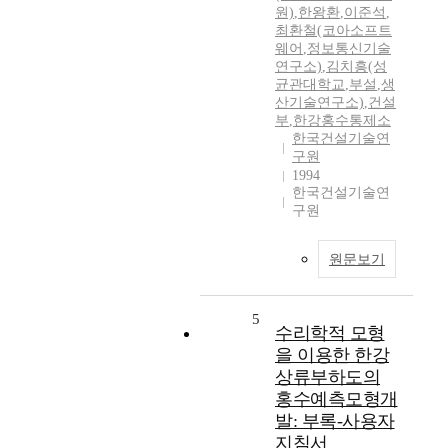
원)
,
한왕환
,
이준석
,
최환철(코아소프트
웨어
,
정보통신기술
연구소)
,
김치흥(성
균관대학교
,
부설
,
생
산기술연구소)
,
건설
부
,
한강홍수통제소
한국건설기술연
구원
1994
한국건설기술연
구원
원문보기
5
수리학적 모형
을 이용한 한강
상류부하도의
홍수예측모형개
발: 부록-사용자
지침서