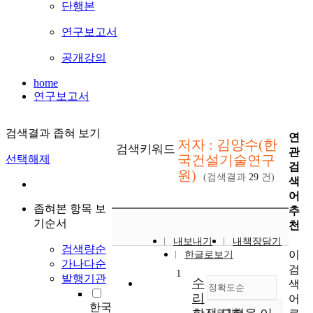
단행본
연구보고서
공개강의
home
연구보고서
검색결과 좁혀 보기
연
저자 : 김양수(한
검색키워드
관
국건설기술연구
선택해제
검
원)
(검색결과
29
건)
색
어
좁혀본 항목 보
추
기순서
천
내보내기
내책장담기
검색량순
이
한글로보기
가나다순
검
1
발행기관
수
색
정확도순
리
어
한국
내림차순