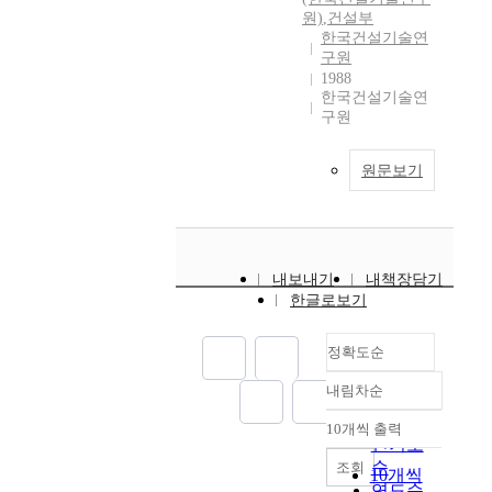
원)
,
건설부
한국건설기술연
구원
1988
한국건설기술연
구원
원문보기
내보내기
내책장담기
한글로보기
정확도순
내림차순
정확도
순
10개씩 출력
내림차순
인기도
순
조회
10개씩
연도순