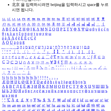
北京 을 입력하시려면
beijing
을 입력하시고 space를 누르
시면 됩니다.
ㅥ
ㅦ
ㅧ
ㅨ
ㅩ
ㅪ
ㅫ
ㅬ
ㅭ
ㅮ
ㅯ
ㅰ
ㅱ
ㅲ
ㅳ
ㅴ
ㅵ
ㅶ
ㅷ
ㅸ
ㅹ
ㅺ
ㅻ
ㅼ
ㅽ
ㅾ
ㅿ
ㆀ
ㆁ
ㆂ
ㆃ
ㆄ
ㆅ
ㆆ
ㆇ
ㆈ
ㆉ
ㆊ
ㆋ
ㆌ
ㆍ
ㆎ
Α
Β
Γ
Δ
Ε
Ζ
Η
Θ
Ι
Κ
Λ
Μ
Ν
Ξ
Ο
Π
Ρ
Σ
Τ
Υ
Φ
Χ
Ψ
Ω
α
β
γ
δ
ε
ζ
η
θ
ι
κ
λ
μ
ν
ξ
ο
π
ρ
σ
τ
υ
φ
χ
ψ
ω
á
à
Á
À
é
è
É
È
ç
Ç
ê
Ä
Ö
Ü
ä
ö
ü
ß
ְ
ֳ
ֲ
ֱ
ָ
ַ
ֵ
ֶ
ִ
ֹ
ּ
ֻ
ׂ
ׁ
ּ
ב
ה
נ
מ
צ
ת
ץ
ש
ד
ג
כ
ע
י
ח
ל
ך
ף
ק
ר
א
ט
ו
ן
ם
פ
‘
’
“
”
〔
〕
〈
〉
「
」
『
』
【
】
＂
（
）
［
］
｛
｝
±
×
÷
≠
≤
≥
∞
∴
♂
♀
∠
⊥
⌒
∂
∇
≡
≒
≪
≫
√
∽
∝
∵
∫
∬
∈
∋
⊆
⊇
⊂
⊃
∪
∩
∧
∨
￢
⇒
⇔
∀
∃
∮
∑
∏
＋
－
＜
＝
＞
、
。
·
‥
…
¨
〃
―
∥
＼
∼
´
～
ˇ
˘
˝
˚
˙
¸
˛
¡
¿
ː
！
＇
，
．
／
：
；
？
＾
＿
｀
｜
½
⅓
⅔
¼
¾
⅛
⅜
⅝
⅞
¹
²
³
⁴
ⁿ
₁
₂
₃
₄
Æ
Ð
Ħ
Ĳ
Ł
Ø
Œ
Þ
Ŧ
Ŋ
æ
đ
ð
ħ
ı
ĳ
ĸ
ŀ
ł
ø
œ
ß
þ
ŧ
ŋ
ŉ
А
Б
В
Г
Д
Е
Ё
Ж
З
И
Й
К
Л
М
Н
О
П
Р
С
Т
У
Ф
Х
Ц
Ч
Ш
Щ
Ъ
Ы
Ь
Э
Ю
Я
а
б
в
г
д
е
ё
ж
з
и
й
к
л
м
н
о
п
р
с
т
у
ф
х
ц
ч
ш
щ
ъ
ы
ь
э
ю
я
′
″
℃
Å
￠
￡
￥
¤
℉
‰
＄
％
Ｆ
￦
㎕
㎖
㎗
ℓ
㎘
㏄
㎣
㎤
㎥
㎦
㎙
㎚
㎛
㎜
㎝
㎞
㎟
㎠
㎡
㎢
㏊
㎍
㎎
㎏
㏏
㎈
㎉
㏈
㎧
㎨
㎰
㎱
㎲
㎳
㎴
㎵
㎶
㎷
㎸
㎹
㎀
㎁
㎂
㎃
㎄
㎺
㎻
㎽
㎾
㎿
㎐
㎑