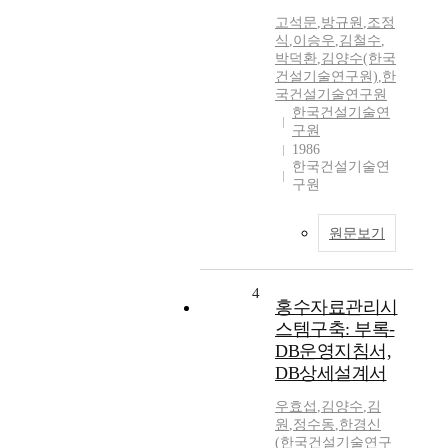
고석문
,
방규원
,
조정
식
,
이승우
,
김철수
,
박덕환
,
김양수(한국
건설기술연구원)
,
한
국건설기술연구원
한국건설기술연
구원
1986
한국건설기술연
구원
원문보기
4
홍수자료관리시
스템구축: 부록-
DB운영지침서,
DB상세설계서
우효섭
,
김양수
,
김
원
,
정수동
,
한경신
(한국건설기술연구