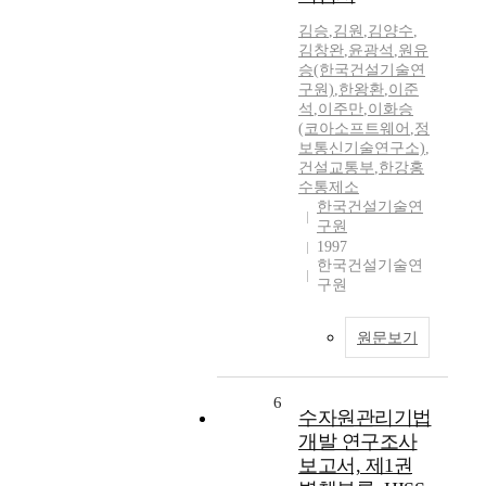
김승
,
김원
,
김양수
,
김창완
,
윤광석
,
원유
승(한국건설기술연
구원)
,
한왕환
,
이준
석
,
이주만
,
이화승
(코아소프트웨어
,
정
보통신기술연구소)
,
건설교통부
,
한강홍
수통제소
한국건설기술연
구원
1997
한국건설기술연
구원
원문보기
6
수자원관리기법
개발 연구조사
보고서, 제1권