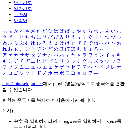
단위기호
일반기호
로마자
아랍어
あ
ぁ
か
が
さ
ざ
た
だ
な
は
ば
ぱ
ま
や
ゃ
ら
わ
ゎ
ん
い
ぃ
き
ぎ
し
じ
ち
ぢ
に
ひ
び
ぴ
み
り
う
ぅ
く
ぐ
す
ず
つ
づ
っ
ぬ
ふ
ぶ
ぷ
む
ゆ
ゅ
る
え
ぇ
け
げ
せ
ぜ
て
で
ね
へ
べ
ぺ
め
れ
お
ぉ
こ
ご
そ
ぞ
と
ど
の
ほ
ぼ
ぽ
も
よ
ょ
ろ
を
ア
ァ
カ
サ
ザ
タ
ダ
ナ
ハ
バ
パ
マ
ヤ
ャ
ラ
ワ
ヮ
ン
イ
ィ
キ
ギ
シ
ジ
チ
ヂ
ニ
ヒ
ビ
ピ
ミ
リ
ウ
ゥ
ク
グ
ス
ズ
ツ
ヅ
ッ
ヌ
フ
ブ
プ
ム
ユ
ュ
ル
エ
ェ
ケ
ゲ
セ
ゼ
テ
デ
ヘ
ベ
ペ
メ
レ
オ
ォ
コ
ゴ
ソ
ゾ
ト
ド
ノ
ホ
ボ
ポ
モ
ヨ
ョ
ロ
ヲ
―
http://chineseinput.net/
에서 pinyin(병음)방식으로 중국어를 변환
할 수 있습니다.
변환된 중국어를 복사하여 사용하시면 됩니다.
예시)
中文 을 입력하시려면
zhongwen
을 입력하시고 space를
누르시면됩니다.