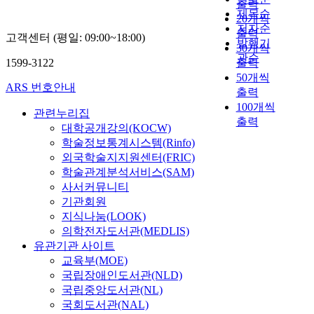
출력
제목순
20개씩
저자순
출력
고객센터 (평일: 09:00~18:00)
발행기
30개씩
관순
1599-3122
출력
50개씩
ARS 번호안내
출력
100개씩
관련누리집
출력
대학공개강의(KOCW)
학술정보통계시스템(Rinfo)
외국학술지지원센터(FRIC)
학술관계분석서비스(SAM)
사서커뮤니티
기관회원
지식나눔(LOOK)
의학전자도서관(MEDLIS)
유관기관 사이트
교육부(MOE)
국립장애인도서관(NLD)
국립중앙도서관(NL)
국회도서관(NAL)