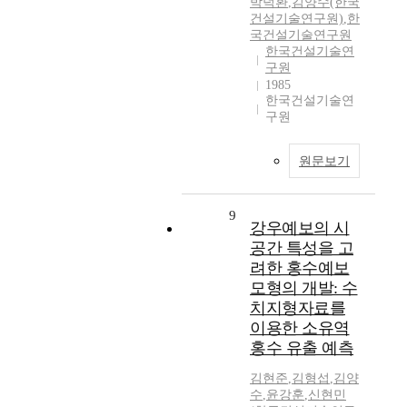
박덕환
,
김양수(한국
건설기술연구원)
,
한
국건설기술연구원
한국건설기술연
구원
1985
한국건설기술연
구원
원문보기
9
강우예보의 시
공간 특성을 고
려한 홍수예보
모형의 개발: 수
치지형자료를
이용한 소유역
홍수 유출 예측
김현준
,
김형섭
,
김양
수
,
윤강훈
,
신현민