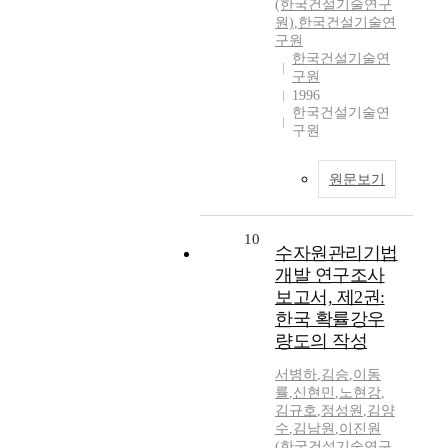
(한국건설기술연구
원)
,
한국건설기술연
구원
한국건설기술연
구원
1996
한국건설기술연
구원
원문보기
10
수자원관리기법
개발 연구조사
보고서, 제2권:
한국 확률강우
량도의 작성
서병하
,
김승
,
이동
률
,
신현민
,
노현강
,
김규호
,
정성원
,
김양
수
,
김남원
,
이진원
(한국건설기술연구