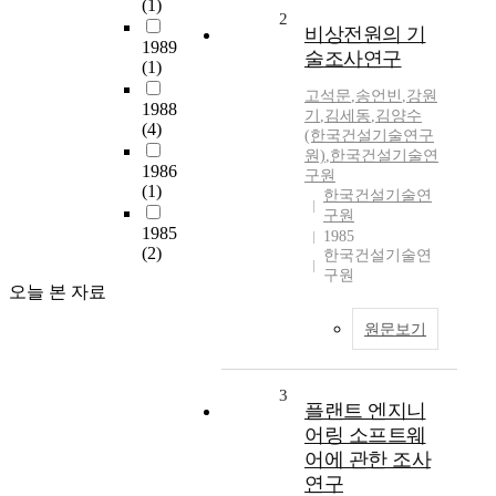
(1)
2
비상전원의 기
1989
술조사연구
(1)
고석문
,
송언빈
,
강원
1988
기
,
김세동
,
김양수
(4)
(한국건설기술연구
원)
,
한국건설기술연
1986
구원
(1)
한국건설기술연
구원
1985
1985
(2)
한국건설기술연
구원
오늘 본 자료
원문보기
3
플랜트 엔지니
어링 소프트웨
어에 관한 조사
연구