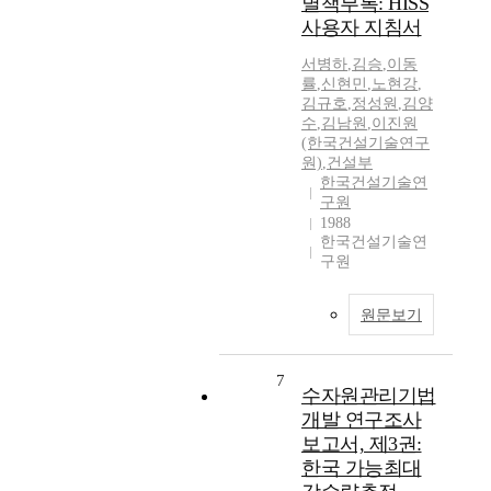
별책부록: HISS
사용자 지침서
서병하
,
김승
,
이동
률
,
신현민
,
노현강
,
김규호
,
정성원
,
김양
수
,
김남원
,
이진원
(한국건설기술연구
원)
,
건설부
한국건설기술연
구원
1988
한국건설기술연
구원
원문보기
7
수자원관리기법
개발 연구조사
보고서, 제3권:
한국 가능최대