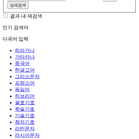
상세검색
결과 내 재검색
인기 검색어
다국어 입력
히라가나
가타카나
중국어
한글고어
그리스문자
프랑스어
독일어
히브리어
괄호기호
학술기호
기술기호
첨자기호
라틴문자
러시아문자