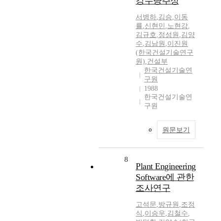
강수량추정
서병하
,
김승
,
이동
률
,
신현민
,
노현강
,
김규호
,
정성원
,
김양
수
,
김남원
,
이진원
(한국건설기술연구
원)
,
건설부
한국건설기술연
구원
1988
한국건설기술연
구원
원문보기
8
Plant Engineering
Software에 관한
조사연구
고석문
,
방규원
,
조정
식
,
이승우
,
김철수
,