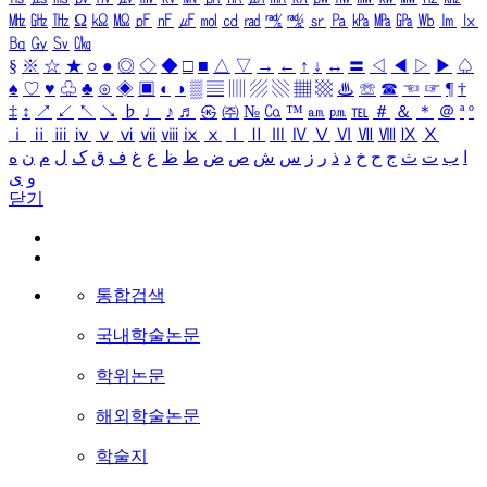
㎒
㎓
㎔
Ω
㏀
㏁
㎊
㎋
㎌
㏖
㏅
㎭
㎮
㎯
㏛
㎩
㎪
㎫
㎬
㏝
㏐
㏓
㏃
㏉
㏜
㏆
§
※
☆
★
○
●
◎
◇
◆
□
■
△
▽
→
←
↑
↓
↔
〓
◁
◀
▷
▶
♤
♠
♡
♥
♧
♣
⊙
◈
▣
◐
◑
▒
▤
▥
▨
▧
▦
▩
♨
☏
☎
☜
☞
¶
†
‡
↕
↗
↙
↖
↘
♭
♩
♪
♬
㉿
㈜
№
㏇
™
㏂
㏘
℡
＃
＆
＊
＠
ª
º
ⅰ
ⅱ
ⅲ
ⅳ
ⅴ
ⅵ
ⅶ
ⅷ
ⅸ
ⅹ
Ⅰ
Ⅱ
Ⅲ
Ⅳ
Ⅴ
Ⅵ
Ⅶ
Ⅷ
Ⅸ
Ⅹ
ا
ب
ت
ث
ج
ح
خ
د
ذ
ر
ز
س
ش
ص
ض
ط
ظ
ع
غ
ف
ق
ک
ل
م
ن
ه
و
ی
닫기
통합검색
국내학술논문
학위논문
해외학술논문
학술지