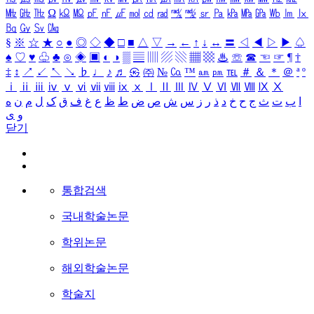
㎒
㎓
㎔
Ω
㏀
㏁
㎊
㎋
㎌
㏖
㏅
㎭
㎮
㎯
㏛
㎩
㎪
㎫
㎬
㏝
㏐
㏓
㏃
㏉
㏜
㏆
§
※
☆
★
○
●
◎
◇
◆
□
■
△
▽
→
←
↑
↓
↔
〓
◁
◀
▷
▶
♤
♠
♡
♥
♧
♣
⊙
◈
▣
◐
◑
▒
▤
▥
▨
▧
▦
▩
♨
☏
☎
☜
☞
¶
†
‡
↕
↗
↙
↖
↘
♭
♩
♪
♬
㉿
㈜
№
㏇
™
㏂
㏘
℡
＃
＆
＊
＠
ª
º
ⅰ
ⅱ
ⅲ
ⅳ
ⅴ
ⅵ
ⅶ
ⅷ
ⅸ
ⅹ
Ⅰ
Ⅱ
Ⅲ
Ⅳ
Ⅴ
Ⅵ
Ⅶ
Ⅷ
Ⅸ
Ⅹ
ا
ب
ت
ث
ج
ح
خ
د
ذ
ر
ز
س
ش
ص
ض
ط
ظ
ع
غ
ف
ق
ک
ل
م
ن
ه
و
ی
닫기
통합검색
국내학술논문
학위논문
해외학술논문
학술지