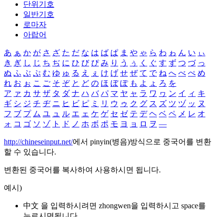
단위기호
일반기호
로마자
아랍어
あ
ぁ
か
が
さ
ざ
た
だ
な
は
ば
ぱ
ま
や
ゃ
ら
わ
ゎ
ん
い
ぃ
き
ぎ
し
じ
ち
ぢ
に
ひ
び
ぴ
み
り
う
ぅ
く
ぐ
す
ず
つ
づ
っ
ぬ
ふ
ぶ
ぷ
む
ゆ
ゅ
る
え
ぇ
け
げ
せ
ぜ
て
で
ね
へ
べ
ぺ
め
れ
お
ぉ
こ
ご
そ
ぞ
と
ど
の
ほ
ぼ
ぽ
も
よ
ょ
ろ
を
ア
ァ
カ
サ
ザ
タ
ダ
ナ
ハ
バ
パ
マ
ヤ
ャ
ラ
ワ
ヮ
ン
イ
ィ
キ
ギ
シ
ジ
チ
ヂ
ニ
ヒ
ビ
ピ
ミ
リ
ウ
ゥ
ク
グ
ス
ズ
ツ
ヅ
ッ
ヌ
フ
ブ
プ
ム
ユ
ュ
ル
エ
ェ
ケ
ゲ
セ
ゼ
テ
デ
ヘ
ベ
ペ
メ
レ
オ
ォ
コ
ゴ
ソ
ゾ
ト
ド
ノ
ホ
ボ
ポ
モ
ヨ
ョ
ロ
ヲ
―
http://chineseinput.net/
에서 pinyin(병음)방식으로 중국어를 변환
할 수 있습니다.
변환된 중국어를 복사하여 사용하시면 됩니다.
예시)
中文 을 입력하시려면
zhongwen
을 입력하시고 space를
누르시면됩니다.