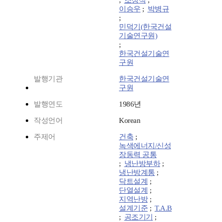
;
조정식
;
이승우
;
박병규
;
민덕기(한국건설
기술연구원)
;
한국건설기술연
구원
발행기관
한국건설기술연
구원
발행연도
1986년
작성언어
Korean
주제어
건축
;
녹색에너지/신성
장동력 공통
;
냉난방부하
;
냉난방계통
;
닥트설계
;
단열설계
;
지역난방
;
설계기준
;
T.A.B
;
공조기기
;