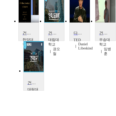
건축사
건축시공계획
다니엘 리버스킨드의 건축의 영감을 주는 17가지 단어
건축의 이해
한양대
대림대
우송대
TED
Daniel
학교
학교
학교
Libeskind
한동
권오
임병
수
철
훈
건축법규
대림대
학교
김찬
주