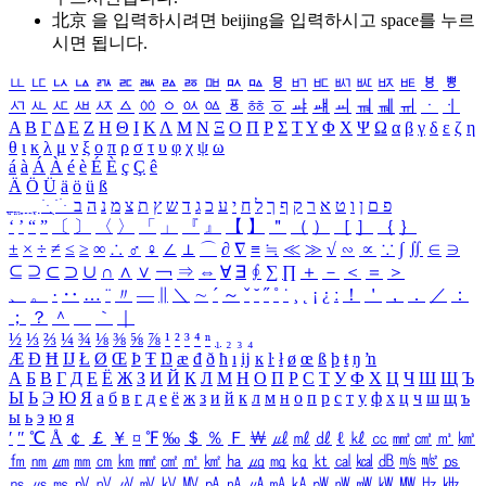
北京 을 입력하시려면
beijing
을 입력하시고 space를 누르
시면 됩니다.
ㅥ
ㅦ
ㅧ
ㅨ
ㅩ
ㅪ
ㅫ
ㅬ
ㅭ
ㅮ
ㅯ
ㅰ
ㅱ
ㅲ
ㅳ
ㅴ
ㅵ
ㅶ
ㅷ
ㅸ
ㅹ
ㅺ
ㅻ
ㅼ
ㅽ
ㅾ
ㅿ
ㆀ
ㆁ
ㆂ
ㆃ
ㆄ
ㆅ
ㆆ
ㆇ
ㆈ
ㆉ
ㆊ
ㆋ
ㆌ
ㆍ
ㆎ
Α
Β
Γ
Δ
Ε
Ζ
Η
Θ
Ι
Κ
Λ
Μ
Ν
Ξ
Ο
Π
Ρ
Σ
Τ
Υ
Φ
Χ
Ψ
Ω
α
β
γ
δ
ε
ζ
η
θ
ι
κ
λ
μ
ν
ξ
ο
π
ρ
σ
τ
υ
φ
χ
ψ
ω
á
à
Á
À
é
è
É
È
ç
Ç
ê
Ä
Ö
Ü
ä
ö
ü
ß
ְ
ֳ
ֲ
ֱ
ָ
ַ
ֵ
ֶ
ִ
ֹ
ּ
ֻ
ׂ
ׁ
ּ
ב
ה
נ
מ
צ
ת
ץ
ש
ד
ג
כ
ע
י
ח
ל
ך
ף
ק
ר
א
ט
ו
ן
ם
פ
‘
’
“
”
〔
〕
〈
〉
「
」
『
』
【
】
＂
（
）
［
］
｛
｝
±
×
÷
≠
≤
≥
∞
∴
♂
♀
∠
⊥
⌒
∂
∇
≡
≒
≪
≫
√
∽
∝
∵
∫
∬
∈
∋
⊆
⊇
⊂
⊃
∪
∩
∧
∨
￢
⇒
⇔
∀
∃
∮
∑
∏
＋
－
＜
＝
＞
、
。
·
‥
…
¨
〃
―
∥
＼
∼
´
～
ˇ
˘
˝
˚
˙
¸
˛
¡
¿
ː
！
＇
，
．
／
：
；
？
＾
＿
｀
｜
½
⅓
⅔
¼
¾
⅛
⅜
⅝
⅞
¹
²
³
⁴
ⁿ
₁
₂
₃
₄
Æ
Ð
Ħ
Ĳ
Ł
Ø
Œ
Þ
Ŧ
Ŋ
æ
đ
ð
ħ
ı
ĳ
ĸ
ŀ
ł
ø
œ
ß
þ
ŧ
ŋ
ŉ
А
Б
В
Г
Д
Е
Ё
Ж
З
И
Й
К
Л
М
Н
О
П
Р
С
Т
У
Ф
Х
Ц
Ч
Ш
Щ
Ъ
Ы
Ь
Э
Ю
Я
а
б
в
г
д
е
ё
ж
з
и
й
к
л
м
н
о
п
р
с
т
у
ф
х
ц
ч
ш
щ
ъ
ы
ь
э
ю
я
′
″
℃
Å
￠
￡
￥
¤
℉
‰
＄
％
Ｆ
￦
㎕
㎖
㎗
ℓ
㎘
㏄
㎣
㎤
㎥
㎦
㎙
㎚
㎛
㎜
㎝
㎞
㎟
㎠
㎡
㎢
㏊
㎍
㎎
㎏
㏏
㎈
㎉
㏈
㎧
㎨
㎰
㎱
㎲
㎳
㎴
㎵
㎶
㎷
㎸
㎹
㎀
㎁
㎂
㎃
㎄
㎺
㎻
㎽
㎾
㎿
㎐
㎑