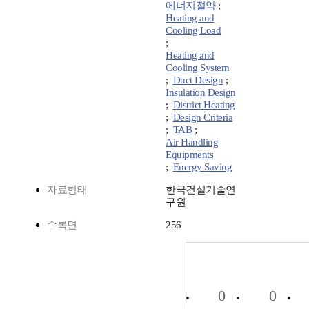
에너지절약
;
Heating and
Cooling Load
;
Heating and
Cooling System
;
Duct Design
;
Insulation Design
;
District Heating
;
Design Criteria
;
TAB
;
Air Handling
Equipments
;
Energy Saving
자료형태
한국건설기술연
구원
수록면
256
0
0