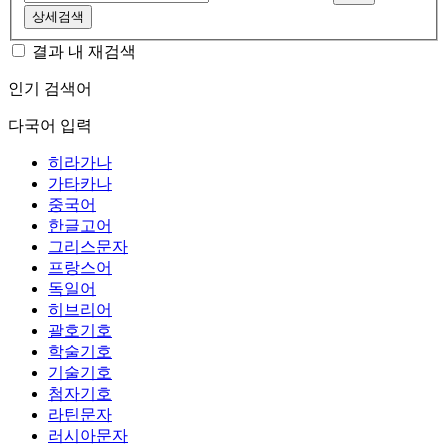
상세검색
결과 내 재검색
인기 검색어
다국어 입력
히라가나
가타카나
중국어
한글고어
그리스문자
프랑스어
독일어
히브리어
괄호기호
학술기호
기술기호
첨자기호
라틴문자
러시아문자