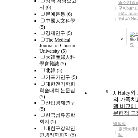
정책.경영보고
중소기업
서
(6)
구=Journal
SME finan
문예운동
(6)
Vol.40 No.
中國人文科學
(5)
경제연구
(5)
보
The Medical
Journal of Chosun
University
(5)
大韓産婦人科
學會雜誌
(5)
北韓
(5)
카프카연구
(5)
대한전기학회
학술대회 논문집
9
J. Haley와 
(5)
의 가족치
산업경제연구
델 비교에
(5)
문헌적 고
한국섬유공학
회지
(5)
박정희
대한구강악안
慶熙大學校
면병리학회지
(5)
院