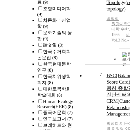
Topolpgy(co
료
(9)
topology)
조형미디어학
(9)
박정희
차문화ㆍ산업
원광대학교
학
(9)
대학 수학
문화기술의 융
1986
시
합
(9)
Vol.3 No.-
論文集
(8)
한국주거학회
논문집
(8)
보
한국현대문학
연구
(8)
7
BSC(Balan
한국치위생학
Score Car
회지
(8)
용한 종합
대한토목학회
진단센터
학술대회
(8)
CRM(Cust
Human Ecology
Research(HER)
(8)
Relationshi
중국어문학
(7)
Managemen
연구보고서
(7)
박정희
,
이문
브레히트와 현
영
,
이정림
,
이