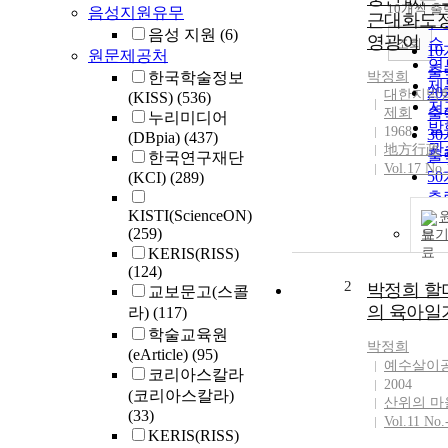
순
10개씩 출
음성지원유무
내
근대화도
인
음성 지원
(6)
영광이
순
조회
1
원문제공처
연
출
한국학술정보
박정희
제
2
대한지방
(KISS)
(536)
저
제회
출
누리미디어
발
1968
3
(DBpia)
(437)
관
地方行政
출
한국연구재단
Vol.17 No.
5
(KCI)
(289)
출
KISTI(ScienceON)
1
(259)
보
출
KERIS(RISS)
(124)
2
박정희 할
교보문고(스콜
의 육아일
라)
(117)
학술교육원
박정희
(eArticle)
(95)
예수살이
코리아스칼라
2004
(코리아스칼라)
산위의 마
(33)
Vol.11 No.
KERIS(RISS)