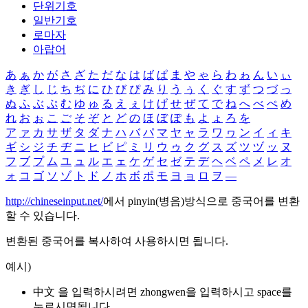
단위기호
일반기호
로마자
아랍어
あ
ぁ
か
が
さ
ざ
た
だ
な
は
ば
ぱ
ま
や
ゃ
ら
わ
ゎ
ん
い
ぃ
き
ぎ
し
じ
ち
ぢ
に
ひ
び
ぴ
み
り
う
ぅ
く
ぐ
す
ず
つ
づ
っ
ぬ
ふ
ぶ
ぷ
む
ゆ
ゅ
る
え
ぇ
け
げ
せ
ぜ
て
で
ね
へ
べ
ぺ
め
れ
お
ぉ
こ
ご
そ
ぞ
と
ど
の
ほ
ぼ
ぽ
も
よ
ょ
ろ
を
ア
ァ
カ
サ
ザ
タ
ダ
ナ
ハ
バ
パ
マ
ヤ
ャ
ラ
ワ
ヮ
ン
イ
ィ
キ
ギ
シ
ジ
チ
ヂ
ニ
ヒ
ビ
ピ
ミ
リ
ウ
ゥ
ク
グ
ス
ズ
ツ
ヅ
ッ
ヌ
フ
ブ
プ
ム
ユ
ュ
ル
エ
ェ
ケ
ゲ
セ
ゼ
テ
デ
ヘ
ベ
ペ
メ
レ
オ
ォ
コ
ゴ
ソ
ゾ
ト
ド
ノ
ホ
ボ
ポ
モ
ヨ
ョ
ロ
ヲ
―
http://chineseinput.net/
에서 pinyin(병음)방식으로 중국어를 변환
할 수 있습니다.
변환된 중국어를 복사하여 사용하시면 됩니다.
예시)
中文 을 입력하시려면
zhongwen
을 입력하시고 space를
누르시면됩니다.