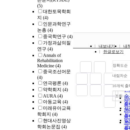
(5)
대한토목학회
지
(4)
인문과학연구
논총
(4)
중국학연구
(4)
가정과삶의질
내보내기
내
연구
(4)
한글로보기
Annals of
Rehabilitation
Medicine
(4)
정확도순
중국조선어문
내림차순
(4)
정
연극평론
(4)
순
10개씩 출
내
약학회지
(4)
인
AURA
(4)
순
조회
1
아동교육
(4)
연
출
미래유아교육
제
2
학회지
(4)
저
출
발
현대사진영상
3
관
학회논문집
(4)
출