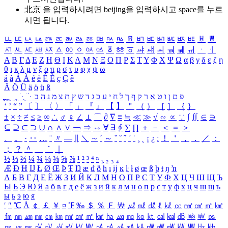
北京 을 입력하시려면
beijing
을 입력하시고 space를 누르
시면 됩니다.
ㅥ
ㅦ
ㅧ
ㅨ
ㅩ
ㅪ
ㅫ
ㅬ
ㅭ
ㅮ
ㅯ
ㅰ
ㅱ
ㅲ
ㅳ
ㅴ
ㅵ
ㅶ
ㅷ
ㅸ
ㅹ
ㅺ
ㅻ
ㅼ
ㅽ
ㅾ
ㅿ
ㆀ
ㆁ
ㆂ
ㆃ
ㆄ
ㆅ
ㆆ
ㆇ
ㆈ
ㆉ
ㆊ
ㆋ
ㆌ
ㆍ
ㆎ
Α
Β
Γ
Δ
Ε
Ζ
Η
Θ
Ι
Κ
Λ
Μ
Ν
Ξ
Ο
Π
Ρ
Σ
Τ
Υ
Φ
Χ
Ψ
Ω
α
β
γ
δ
ε
ζ
η
θ
ι
κ
λ
μ
ν
ξ
ο
π
ρ
σ
τ
υ
φ
χ
ψ
ω
á
à
Á
À
é
è
É
È
ç
Ç
ê
Ä
Ö
Ü
ä
ö
ü
ß
ְ
ֳ
ֲ
ֱ
ָ
ַ
ֵ
ֶ
ִ
ֹ
ּ
ֻ
ׂ
ׁ
ּ
ב
ה
נ
מ
צ
ת
ץ
ש
ד
ג
כ
ע
י
ח
ל
ך
ף
ק
ר
א
ט
ו
ן
ם
פ
‘
’
“
”
〔
〕
〈
〉
「
」
『
』
【
】
＂
（
）
［
］
｛
｝
±
×
÷
≠
≤
≥
∞
∴
♂
♀
∠
⊥
⌒
∂
∇
≡
≒
≪
≫
√
∽
∝
∵
∫
∬
∈
∋
⊆
⊇
⊂
⊃
∪
∩
∧
∨
￢
⇒
⇔
∀
∃
∮
∑
∏
＋
－
＜
＝
＞
、
。
·
‥
…
¨
〃
―
∥
＼
∼
´
～
ˇ
˘
˝
˚
˙
¸
˛
¡
¿
ː
！
＇
，
．
／
：
；
？
＾
＿
｀
｜
½
⅓
⅔
¼
¾
⅛
⅜
⅝
⅞
¹
²
³
⁴
ⁿ
₁
₂
₃
₄
Æ
Ð
Ħ
Ĳ
Ł
Ø
Œ
Þ
Ŧ
Ŋ
æ
đ
ð
ħ
ı
ĳ
ĸ
ŀ
ł
ø
œ
ß
þ
ŧ
ŋ
ŉ
А
Б
В
Г
Д
Е
Ё
Ж
З
И
Й
К
Л
М
Н
О
П
Р
С
Т
У
Ф
Х
Ц
Ч
Ш
Щ
Ъ
Ы
Ь
Э
Ю
Я
а
б
в
г
д
е
ё
ж
з
и
й
к
л
м
н
о
п
р
с
т
у
ф
х
ц
ч
ш
щ
ъ
ы
ь
э
ю
я
′
″
℃
Å
￠
￡
￥
¤
℉
‰
＄
％
Ｆ
￦
㎕
㎖
㎗
ℓ
㎘
㏄
㎣
㎤
㎥
㎦
㎙
㎚
㎛
㎜
㎝
㎞
㎟
㎠
㎡
㎢
㏊
㎍
㎎
㎏
㏏
㎈
㎉
㏈
㎧
㎨
㎰
㎱
㎲
㎳
㎴
㎵
㎶
㎷
㎸
㎹
㎀
㎁
㎂
㎃
㎄
㎺
㎻
㎽
㎾
㎿
㎐
㎑