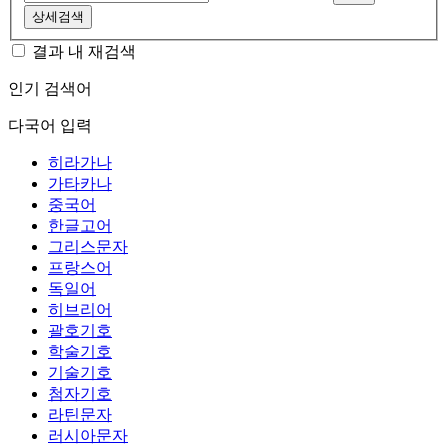
상세검색
결과 내 재검색
인기 검색어
다국어 입력
히라가나
가타카나
중국어
한글고어
그리스문자
프랑스어
독일어
히브리어
괄호기호
학술기호
기술기호
첨자기호
라틴문자
러시아문자