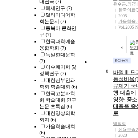
대연극
(7)
윤수근
,
외7명
헤세연구
(7)
한국의료
멀티미디어학
2005
회논문지
(7)
가을학술
Vol.2005 N
동북아 문화연
구
(7)
한국과학예술
융합학회
(7)
보
독일현대문학
(7)
이슈페이퍼 및
8
바젤Ⅲ 단
정책연구
(7)
동성비율(L
대한산부인과
규제가 국
학회 학술대회
(6)
행 대출에
한국고분자학
영향: 중
회 학술대회 연구
대출을 중
논문 초록집
(6)
로
대한영상의학
회지
(6)
박정희
가을학술대회
신용보증
(6)
2020