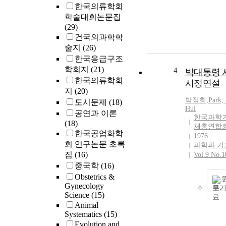
한국의류학회
학술대회논문집
(29)
건국의과학학
술지
(26)
한국응급구조
학회지
(21)
4
박대통령 
한국의류학회
시정연설
지
(20)
박정희
,
Park,
도시문제
(18)
Hui
공연과 이론
한국과학
(18)
체총연합
한국공업화학
1976
회 연구논문 초록
과학과 기
집
(16)
Vol.9 No.1
중국학
(16)
Obstetrics &
Gynecology
보
Science
(15)
Animal
Systematics
(15)
Evolution and