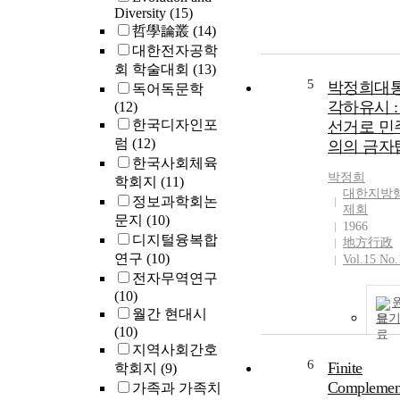
Diversity
(15)
哲學論叢
(14)
대한전자공학
회 학술대회
(13)
5
박정희대
독어독문학
각하유시 :
(12)
한국디자인포
선거로 민
럼
(12)
의의 금자
한국사회체육
박정희
학회지
(11)
대한지방
정보과학회논
제회
문지
(10)
1966
디지털융복합
地方行政
연구
(10)
Vol.15 No.
전자무역연구
(10)
월간 현대시
보
(10)
지역사회간호
6
Finite
학회지
(9)
Complemen
가족과 가족치