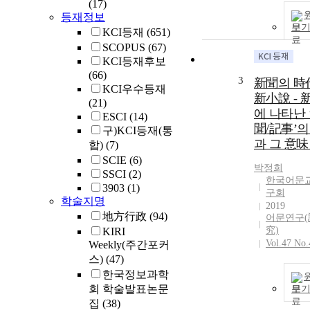
(17)
등재정보
보
KCI등재
(651)
SCOPUS
(67)
KCI등재후보
(66)
3
新聞의 時
KCI우수등재
新小說 - 
(21)
에 나타난 
ESCI
(14)
聞/記事’의
구)KCI등재(통
과 그 意味 
합)
(7)
SCIE
(6)
박정희
SSCI
(2)
한국어문
3903
(1)
구회
학술지명
2019
地方行政
(94)
어문연구
究)
KIRI
Vol.47 No.
Weekly(주간포커
스)
(47)
한국정보과학
회 학술발표논문
보
집
(38)