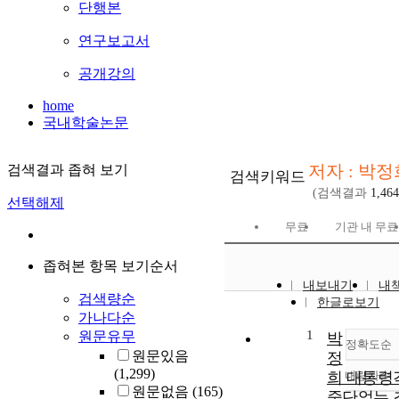
단행본
연구보고서
공개강의
home
국내학술논문
저자 : 박정
검색결과 좁혀 보기
검색키워드
(검색결과
1,464
선택해제
무료
기관 내 무료
좁혀본 항목 보기순서
내보내기
내
검색량순
한글로보기
가나다순
1
원문유무
박
정확도순
원문있음
정
(1,299)
희 대통령각
내림차순
정
원문없음
(165)
중단없는 