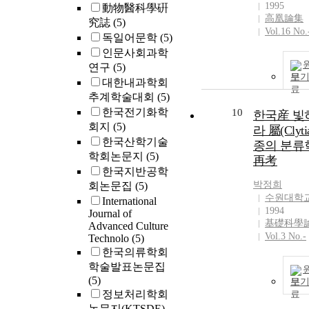
1995
動物醫科學硏
高凰論集
究誌
(5)
Vol.16 No.
독일어문학
(5)
인문사회과학
연구
(5)
보
대한내과학회
추계학술대회
(5)
한국전기화학
10
한국産 빛
회지
(5)
라 屬(Clytia
한국산학기술
종의 분류
학회논문지
(5)
再考
한국지반공학
박정희
회논문집
(5)
수원대학
International
1994
Journal of
基礎科學
Advanced Culture
Vol.3 No.-
Technolo
(5)
한국의류학회
학술발표논문집
(5)
보
정보처리학회
논문지(KTSDE)