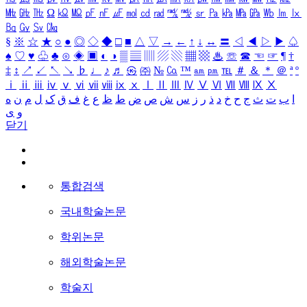
㎒
㎓
㎔
Ω
㏀
㏁
㎊
㎋
㎌
㏖
㏅
㎭
㎮
㎯
㏛
㎩
㎪
㎫
㎬
㏝
㏐
㏓
㏃
㏉
㏜
㏆
§
※
☆
★
○
●
◎
◇
◆
□
■
△
▽
→
←
↑
↓
↔
〓
◁
◀
▷
▶
♤
♠
♡
♥
♧
♣
⊙
◈
▣
◐
◑
▒
▤
▥
▨
▧
▦
▩
♨
☏
☎
☜
☞
¶
†
‡
↕
↗
↙
↖
↘
♭
♩
♪
♬
㉿
㈜
№
㏇
™
㏂
㏘
℡
＃
＆
＊
＠
ª
º
ⅰ
ⅱ
ⅲ
ⅳ
ⅴ
ⅵ
ⅶ
ⅷ
ⅸ
ⅹ
Ⅰ
Ⅱ
Ⅲ
Ⅳ
Ⅴ
Ⅵ
Ⅶ
Ⅷ
Ⅸ
Ⅹ
ا
ب
ت
ث
ج
ح
خ
د
ذ
ر
ز
س
ش
ص
ض
ط
ظ
ع
غ
ف
ق
ک
ل
م
ن
ه
و
ی
닫기
통합검색
국내학술논문
학위논문
해외학술논문
학술지