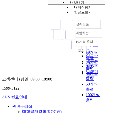
내보내기
내책장담기
한글로보기
정확도순
내림차순
정확도
순
10개씩 출력
내림차순
인기도
순
조회
10개씩
연도순
출력
제목순
20개씩
저자순
출력
발행기
30개씩
관순
출력
고객센터 (평일: 09:00~18:00)
50개씩
1599-3122
출력
100개씩
ARS 번호안내
출력
관련누리집
대학공개강의(KOCW)