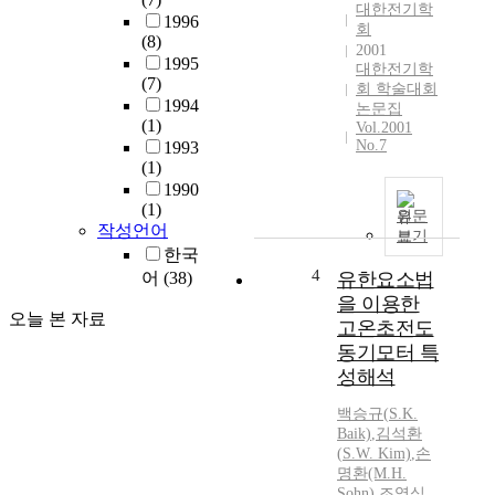
대한전기학
1996
회
(8)
2001
1995
대한전기학
(7)
회 학술대회
1994
논문집
(1)
Vol.2001
No.7
1993
(1)
1990
(1)
원문
작성언어
보기
한국
4
어
(38)
유한요소법
을 이용한
오늘 본 자료
고온초전도
동기모터 특
성해석
백승규(
S.
K.
Baik)
,
김석환
(
S.
W. Kim)
,
손
명환(M.H.
Sohn)
,
조영식