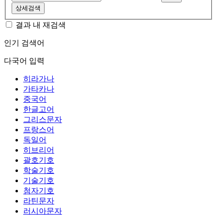
상세검색
결과 내 재검색
인기 검색어
다국어 입력
히라가나
가타카나
중국어
한글고어
그리스문자
프랑스어
독일어
히브리어
괄호기호
학술기호
기술기호
첨자기호
라틴문자
러시아문자