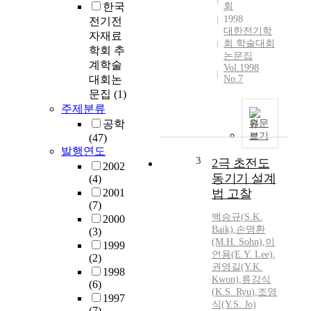
한국
회
1998
전기전
대한전기학
자재료
회 학술대회
학회 추
논문집
계학술
Vol.1998
대회논
No.7
문집
(1)
주제분류
공학
원문
보기
(47)
발행연도
3
2극 초전도
2002
동기기 설계
(4)
2001
법 고찰
(7)
백승규(
S.
K.
2000
Baik)
,
손명환
(3)
(M.H. Sohn)
,
이
1999
언용(E.Y. Lee)
,
(2)
권영길(Y.
K.
1998
Kwon)
,
류강식
(6)
(
K.
S.
Ryu
)
,
조영
1997
식(Y.
S.
Jo)
(7)