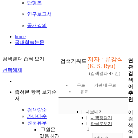
단행본
연구보고서
공개강의
home
국내학술논문
저자 : 류강식
검색결과 좁혀 보기
연
검색키워드
(K. S. Ryu)
관
선택해제
검
(검색결과
47
건)
색
무료
기관 내 무료
어
좁혀본 항목 보기순
유료
추
서
천
검색량순
이
내보내기
가나다순
내책장담기
검
원문유무
한글로보기
색
1
원문
어
있음
(47)