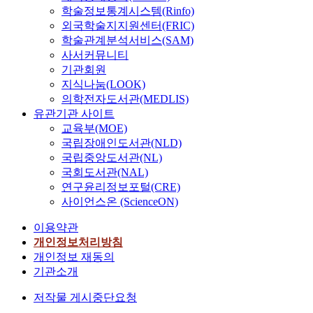
학술정보통계시스템(Rinfo)
외국학술지지원센터(FRIC)
학술관계분석서비스(SAM)
사서커뮤니티
기관회원
지식나눔(LOOK)
의학전자도서관(MEDLIS)
유관기관 사이트
교육부(MOE)
국립장애인도서관(NLD)
국립중앙도서관(NL)
국회도서관(NAL)
연구윤리정보포털(CRE)
사이언스온 (ScienceON)
이용약관
개인정보처리방침
개인정보 재동의
기관소개
저작물 게시중단요청