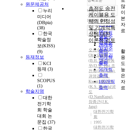
로
정확도순
원문제공처
많
초전도 송전
누리
내림차순
이
정확도
케이블용 도
미디어
본
순
10개씩 출력
체의 안정성
(DBpia)
내림차순
자
인기도
및 기계적특
(38)
료
순
조회
10개씩
한국
성에 대한
연도순
출력
학술정
이론적 검토
제목순
20개씩
보(KISS)
저자순
오상수(
S.
S.
출력
활
(9)
발행기
Oh)
,
오봉환
등재정보
30개씩
용
(B.H. Oh)
,
하동
관순
출력
도
KCI
우(D.W. Ha)
,
조
등재
(3)
50개씩
높
전욱(J.W. Cho)
,
출력
은
권영길(Y.
K.
SCOPUS
100개씩
자
Kwon)
,
류강식
(1)
(
K.
S.
Ryu
)
,
남궁
출력
료
학술지명
도
(D.NamKung)
,
대한
장종근(J.
K.
전기학
Jang)
회 학술
대한전기학
대회 논
회
문집
(37)
1995
대한전기학
한국