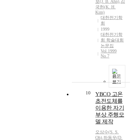
보(J. B. Ahn)
,
김
국헌(
K.
H.
Kim)
대한전기학
회
1999
대한전기학
회 학술대회
논문집
Vol.1999
No.7
원문
보기
10
YBCO 고온
초전도체를
이용한 자기
부상 주행모
델 제작
오상수(
S.
S.
Oh)
,
하동우(D.