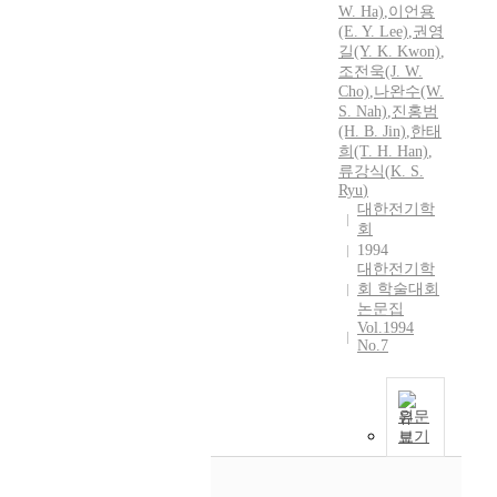
W. Ha)
,
이언용
(E. Y. Lee)
,
권영
길(Y.
K.
Kwon)
,
조전욱(J. W.
Cho)
,
나완수(W.
S.
Nah)
,
진홍범
(H. B. Jin)
,
한태
희(T. H. Han)
,
류강식
(
K.
S.
Ryu
)
대한전기학
회
1994
대한전기학
회 학술대회
논문집
Vol.1994
No.7
원문
보기