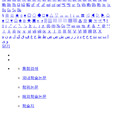
㎒
㎓
㎔
Ω
㏀
㏁
㎊
㎋
㎌
㏖
㏅
㎭
㎮
㎯
㏛
㎩
㎪
㎫
㎬
㏝
㏐
㏓
㏃
㏉
㏜
㏆
§
※
☆
★
○
●
◎
◇
◆
□
■
△
▽
→
←
↑
↓
↔
〓
◁
◀
▷
▶
♤
♠
♡
♥
♧
♣
⊙
◈
▣
◐
◑
▒
▤
▥
▨
▧
▦
▩
♨
☏
☎
☜
☞
¶
†
‡
↕
↗
↙
↖
↘
♭
♩
♪
♬
㉿
㈜
№
㏇
™
㏂
㏘
℡
＃
＆
＊
＠
ª
º
ⅰ
ⅱ
ⅲ
ⅳ
ⅴ
ⅵ
ⅶ
ⅷ
ⅸ
ⅹ
Ⅰ
Ⅱ
Ⅲ
Ⅳ
Ⅴ
Ⅵ
Ⅶ
Ⅷ
Ⅸ
Ⅹ
ا
ب
ت
ث
ج
ح
خ
د
ذ
ر
ز
س
ش
ص
ض
ط
ظ
ع
غ
ف
ق
ک
ل
م
ن
ه
و
ی
닫기
통합검색
국내학술논문
학위논문
해외학술논문
학술지