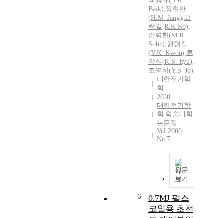
백승규(
S.
K.
Baik)
,
장현만
(H.M. Jang)
,
고
락길(R.
K
Ko)
,
손명환(M.H.
Sohn)
,
권영길
(Y.
K.
Kwon)
,
류
강식
(
K.
S.
Ryu
)
,
조영식(Y.
S.
Jo)
대한전기학
회
2000
대한전기학
회 학술대회
논문집
Vol.2000
No.7
원문
보기
6
0.7MJ 펄스
코일용 초전