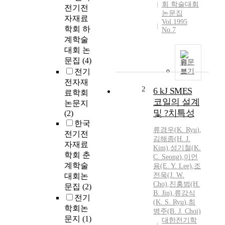
회 학술대회
전기전
논문집
자재료
Vol.1995
학회 하
No.7
계학술
대회 논
문집
(4)
원문
전기
보기
전자재
2
6 kJ SMES
료학회
코일의 설계
논문지
및 ?치특성
(2)
한국
류경우(
K.
Ryu
)
,
전기전
김해종(H. J.
자재료
Kim)
,
성기철(
K.
학회 춘
C. Seong)
,
이언
계학술
용(E. Y. Lee)
,
조
전욱(J. W.
대회논
Cho)
,
진홍범(H.
문집
(2)
B. Jin)
,
류강식
전기
(
K.
S.
Ryu
)
,
최
학회논
병주(B. J. Choi)
문지
(1)
대한전기학