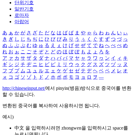
단위기호
일반기호
로마자
아랍어
あ
ぁ
か
が
さ
ざ
た
だ
な
は
ば
ぱ
ま
や
ゃ
ら
わ
ゎ
ん
い
ぃ
き
ぎ
し
じ
ち
ぢ
に
ひ
び
ぴ
み
り
う
ぅ
く
ぐ
す
ず
つ
づ
っ
ぬ
ふ
ぶ
ぷ
む
ゆ
ゅ
る
え
ぇ
け
げ
せ
ぜ
て
で
ね
へ
べ
ぺ
め
れ
お
ぉ
こ
ご
そ
ぞ
と
ど
の
ほ
ぼ
ぽ
も
よ
ょ
ろ
を
ア
ァ
カ
サ
ザ
タ
ダ
ナ
ハ
バ
パ
マ
ヤ
ャ
ラ
ワ
ヮ
ン
イ
ィ
キ
ギ
シ
ジ
チ
ヂ
ニ
ヒ
ビ
ピ
ミ
リ
ウ
ゥ
ク
グ
ス
ズ
ツ
ヅ
ッ
ヌ
フ
ブ
プ
ム
ユ
ュ
ル
エ
ェ
ケ
ゲ
セ
ゼ
テ
デ
ヘ
ベ
ペ
メ
レ
オ
ォ
コ
ゴ
ソ
ゾ
ト
ド
ノ
ホ
ボ
ポ
モ
ヨ
ョ
ロ
ヲ
―
http://chineseinput.net/
에서 pinyin(병음)방식으로 중국어를 변환
할 수 있습니다.
변환된 중국어를 복사하여 사용하시면 됩니다.
예시)
中文 을 입력하시려면
zhongwen
을 입력하시고 space를
누르시면됩니다.