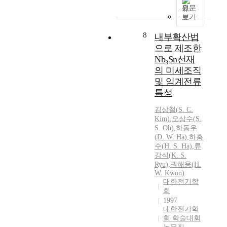
원문
보기
8
내부확산법
으로 제조한
Nb₃Sn선재
의 미세조직
및 임계전류
특성
김상철(
S.
C.
Kim)
,
오상수(
S.
S.
Oh)
,
하동우
(D. W. Ha)
,
하홍
수(H.
S.
Ha)
,
류
강식
(
K.
S.
Ryu
)
,
권해웅(H.
W. Kwon)
대한전기학
회
1997
대한전기학
회 학술대회