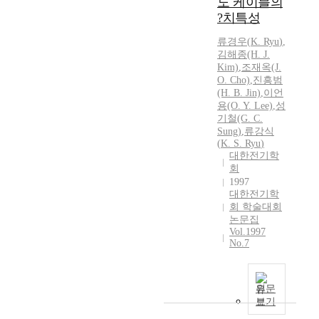
도 케이블의
?치특성
류경우(
K.
Ryu
)
,
김해종(H. J.
Kim)
,
조재옥(J.
O. Cho)
,
진흥범
(H. B. Jin)
,
이언
용(O. Y. Lee)
,
성
기철(G. C.
Sung)
,
류강식
(
K.
S.
Ryu
)
대한전기학
회
1997
대한전기학
회 학술대회
논문집
Vol.1997
No.7
원문
보기