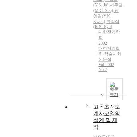
(Y.
S.
Jo)
,
서무교
(M.G. Seo)
,
권
영길(Y.
K.
Kwon)
,
류강식
(
K.
S.
Ryu
)
대한전기학
회
2002
대한전기학
회 학술대회
논문집
Vol.2002
No.7
원문
보기
5
고온초전도
계자코일의
설계 및 제
작