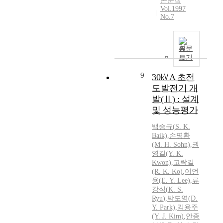
논문집
Vol.1997
No.7
원문
보기
9
30㎸A 초전
도발전기 개
발(Ⅱ) : 설계
및 성능평가
백승규(
S.
K.
Baik)
,
손명환
(M. H. Sohn)
,
권
영길(Y.
K.
Kwon)
,
고락길
(R.
K.
Ko)
,
이언
용(E. Y. Lee)
,
류
강식
(
K.
S.
Ryu
)
,
박도영(D.
Y. Park)
,
김용주
(Y. J. Kim)
,
안종