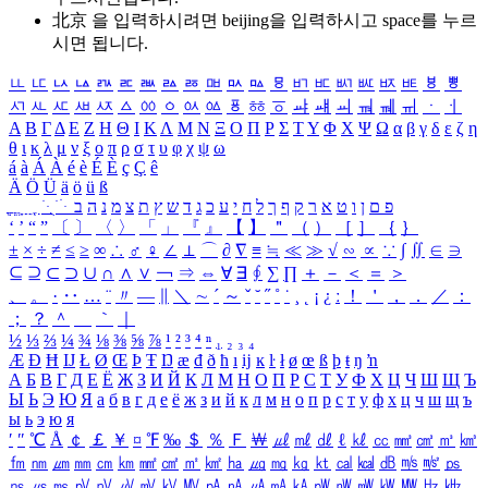
北京 을 입력하시려면
beijing
을 입력하시고 space를 누르
시면 됩니다.
ㅥ
ㅦ
ㅧ
ㅨ
ㅩ
ㅪ
ㅫ
ㅬ
ㅭ
ㅮ
ㅯ
ㅰ
ㅱ
ㅲ
ㅳ
ㅴ
ㅵ
ㅶ
ㅷ
ㅸ
ㅹ
ㅺ
ㅻ
ㅼ
ㅽ
ㅾ
ㅿ
ㆀ
ㆁ
ㆂ
ㆃ
ㆄ
ㆅ
ㆆ
ㆇ
ㆈ
ㆉ
ㆊ
ㆋ
ㆌ
ㆍ
ㆎ
Α
Β
Γ
Δ
Ε
Ζ
Η
Θ
Ι
Κ
Λ
Μ
Ν
Ξ
Ο
Π
Ρ
Σ
Τ
Υ
Φ
Χ
Ψ
Ω
α
β
γ
δ
ε
ζ
η
θ
ι
κ
λ
μ
ν
ξ
ο
π
ρ
σ
τ
υ
φ
χ
ψ
ω
á
à
Á
À
é
è
É
È
ç
Ç
ê
Ä
Ö
Ü
ä
ö
ü
ß
ְ
ֳ
ֲ
ֱ
ָ
ַ
ֵ
ֶ
ִ
ֹ
ּ
ֻ
ׂ
ׁ
ּ
ב
ה
נ
מ
צ
ת
ץ
ש
ד
ג
כ
ע
י
ח
ל
ך
ף
ק
ר
א
ט
ו
ן
ם
פ
‘
’
“
”
〔
〕
〈
〉
「
」
『
』
【
】
＂
（
）
［
］
｛
｝
±
×
÷
≠
≤
≥
∞
∴
♂
♀
∠
⊥
⌒
∂
∇
≡
≒
≪
≫
√
∽
∝
∵
∫
∬
∈
∋
⊆
⊇
⊂
⊃
∪
∩
∧
∨
￢
⇒
⇔
∀
∃
∮
∑
∏
＋
－
＜
＝
＞
、
。
·
‥
…
¨
〃
―
∥
＼
∼
´
～
ˇ
˘
˝
˚
˙
¸
˛
¡
¿
ː
！
＇
，
．
／
：
；
？
＾
＿
｀
｜
½
⅓
⅔
¼
¾
⅛
⅜
⅝
⅞
¹
²
³
⁴
ⁿ
₁
₂
₃
₄
Æ
Ð
Ħ
Ĳ
Ł
Ø
Œ
Þ
Ŧ
Ŋ
æ
đ
ð
ħ
ı
ĳ
ĸ
ŀ
ł
ø
œ
ß
þ
ŧ
ŋ
ŉ
А
Б
В
Г
Д
Е
Ё
Ж
З
И
Й
К
Л
М
Н
О
П
Р
С
Т
У
Ф
Х
Ц
Ч
Ш
Щ
Ъ
Ы
Ь
Э
Ю
Я
а
б
в
г
д
е
ё
ж
з
и
й
к
л
м
н
о
п
р
с
т
у
ф
х
ц
ч
ш
щ
ъ
ы
ь
э
ю
я
′
″
℃
Å
￠
￡
￥
¤
℉
‰
＄
％
Ｆ
￦
㎕
㎖
㎗
ℓ
㎘
㏄
㎣
㎤
㎥
㎦
㎙
㎚
㎛
㎜
㎝
㎞
㎟
㎠
㎡
㎢
㏊
㎍
㎎
㎏
㏏
㎈
㎉
㏈
㎧
㎨
㎰
㎱
㎲
㎳
㎴
㎵
㎶
㎷
㎸
㎹
㎀
㎁
㎂
㎃
㎄
㎺
㎻
㎽
㎾
㎿
㎐
㎑