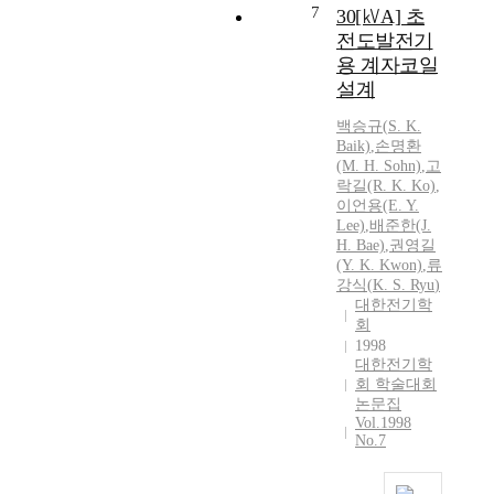
7
30[㎸A] 초
전도발전기
용 계자코일
설계
백승규(
S.
K.
Baik)
,
손명환
(M. H. Sohn)
,
고
락길(R.
K.
Ko)
,
이언용(E. Y.
Lee)
,
배준한(J.
H. Bae)
,
권영길
(Y.
K.
Kwon)
,
류
강식
(
K.
S.
Ryu
)
대한전기학
회
1998
대한전기학
회 학술대회
논문집
Vol.1998
No.7