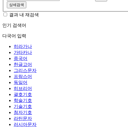
상세검색
결과 내 재검색
인기 검색어
다국어 입력
히라가나
가타카나
중국어
한글고어
그리스문자
프랑스어
독일어
히브리어
괄호기호
학술기호
기술기호
첨자기호
라틴문자
러시아문자