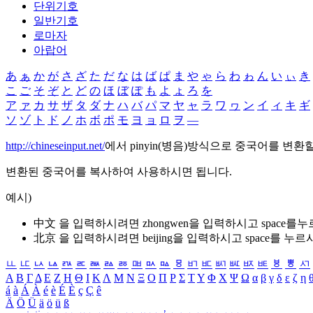
단위기호
일반기호
로마자
아랍어
あ
ぁ
か
が
さ
ざ
た
だ
な
は
ば
ぱ
ま
や
ゃ
ら
わ
ゎ
ん
い
ぃ
き
こ
ご
そ
ぞ
と
ど
の
ほ
ぼ
ぽ
も
よ
ょ
ろ
を
ア
ァ
カ
サ
ザ
タ
ダ
ナ
ハ
バ
パ
マ
ヤ
ャ
ラ
ワ
ヮ
ン
イ
ィ
キ
ギ
ソ
ゾ
ト
ド
ノ
ホ
ボ
ポ
モ
ヨ
ョ
ロ
ヲ
―
http://chineseinput.net/
에서 pinyin(병음)방식으로 중국어를 변환
변환된 중국어를 복사하여 사용하시면 됩니다.
예시)
中文 을 입력하시려면
zhongwen
을 입력하시고 space를
北京 을 입력하시려면
beijing
을 입력하시고 space를 누르
ㅥ
ㅦ
ㅧ
ㅨ
ㅩ
ㅪ
ㅫ
ㅬ
ㅭ
ㅮ
ㅯ
ㅰ
ㅱ
ㅲ
ㅳ
ㅴ
ㅵ
ㅶ
ㅷ
ㅸ
ㅹ
ㅺ
Α
Β
Γ
Δ
Ε
Ζ
Η
Θ
Ι
Κ
Λ
Μ
Ν
Ξ
Ο
Π
Ρ
Σ
Τ
Υ
Φ
Χ
Ψ
Ω
α
β
γ
δ
ε
ζ
η
á
à
Á
À
é
è
É
È
ç
Ç
ê
Ä
Ö
Ü
ä
ö
ü
ß