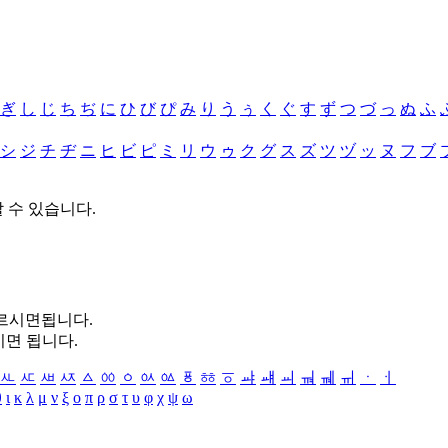
ぎ
し
じ
ち
ぢ
に
ひ
び
ぴ
み
り
う
ぅ
く
ぐ
す
ず
つ
づ
っ
ぬ
ふ
シ
ジ
チ
ヂ
ニ
ヒ
ビ
ピ
ミ
リ
ウ
ゥ
ク
グ
ス
ズ
ツ
ヅ
ッ
ヌ
フ
ブ
할 수 있습니다.
누르시면됩니다.
시면 됩니다.
ㅻ
ㅼ
ㅽ
ㅾ
ㅿ
ㆀ
ㆁ
ㆂ
ㆃ
ㆄ
ㆅ
ㆆ
ㆇ
ㆈ
ㆉ
ㆊ
ㆋ
ㆌ
ㆍ
ㆎ
θ
ι
κ
λ
μ
ν
ξ
ο
π
ρ
σ
τ
υ
φ
χ
ψ
ω