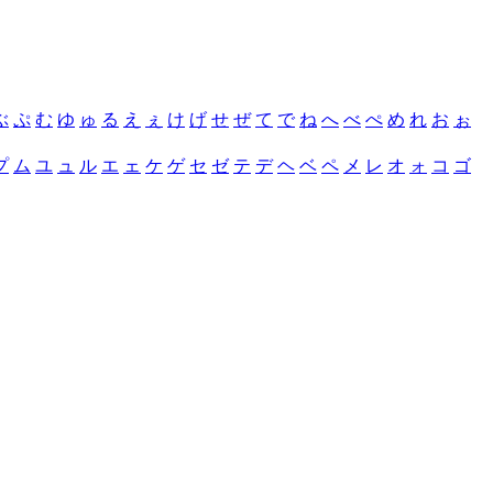
ぶ
ぷ
む
ゆ
ゅ
る
え
ぇ
け
げ
せ
ぜ
て
で
ね
へ
べ
ぺ
め
れ
お
ぉ
プ
ム
ユ
ュ
ル
エ
ェ
ケ
ゲ
セ
ゼ
テ
デ
ヘ
ベ
ペ
メ
レ
オ
ォ
コ
ゴ