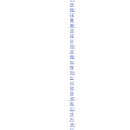
영
해/
대
륙
붕/
경
제
수
역/
공
해/
심
해
저/
도
서
영
유
권/
독
도/
센
카
쿠/