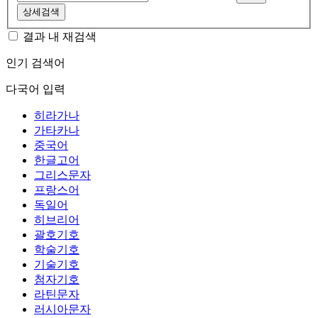
상세검색
결과 내 재검색
인기 검색어
다국어 입력
히라가나
가타카나
중국어
한글고어
그리스문자
프랑스어
독일어
히브리어
괄호기호
학술기호
기술기호
첨자기호
라틴문자
러시아문자