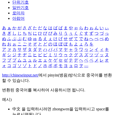
단위기호
일반기호
로마자
아랍어
あ
ぁ
か
が
さ
ざ
た
だ
な
は
ば
ぱ
ま
や
ゃ
ら
わ
ゎ
ん
い
ぃ
き
ぎ
し
じ
ち
ぢ
に
ひ
び
ぴ
み
り
う
ぅ
く
ぐ
す
ず
つ
づ
っ
ぬ
ふ
ぶ
ぷ
む
ゆ
ゅ
る
え
ぇ
け
げ
せ
ぜ
て
で
ね
へ
べ
ぺ
め
れ
お
ぉ
こ
ご
そ
ぞ
と
ど
の
ほ
ぼ
ぽ
も
よ
ょ
ろ
を
ア
ァ
カ
サ
ザ
タ
ダ
ナ
ハ
バ
パ
マ
ヤ
ャ
ラ
ワ
ヮ
ン
イ
ィ
キ
ギ
シ
ジ
チ
ヂ
ニ
ヒ
ビ
ピ
ミ
リ
ウ
ゥ
ク
グ
ス
ズ
ツ
ヅ
ッ
ヌ
フ
ブ
プ
ム
ユ
ュ
ル
エ
ェ
ケ
ゲ
セ
ゼ
テ
デ
ヘ
ベ
ペ
メ
レ
オ
ォ
コ
ゴ
ソ
ゾ
ト
ド
ノ
ホ
ボ
ポ
モ
ヨ
ョ
ロ
ヲ
―
http://chineseinput.net/
에서 pinyin(병음)방식으로 중국어를 변환
할 수 있습니다.
변환된 중국어를 복사하여 사용하시면 됩니다.
예시)
中文 을 입력하시려면
zhongwen
을 입력하시고 space를
누르시면됩니다.