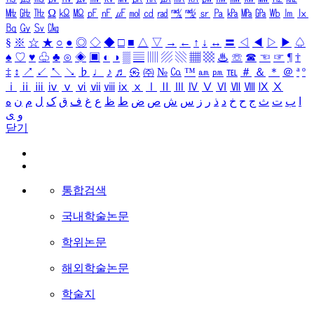
㎒
㎓
㎔
Ω
㏀
㏁
㎊
㎋
㎌
㏖
㏅
㎭
㎮
㎯
㏛
㎩
㎪
㎫
㎬
㏝
㏐
㏓
㏃
㏉
㏜
㏆
§
※
☆
★
○
●
◎
◇
◆
□
■
△
▽
→
←
↑
↓
↔
〓
◁
◀
▷
▶
♤
♠
♡
♥
♧
♣
⊙
◈
▣
◐
◑
▒
▤
▥
▨
▧
▦
▩
♨
☏
☎
☜
☞
¶
†
‡
↕
↗
↙
↖
↘
♭
♩
♪
♬
㉿
㈜
№
㏇
™
㏂
㏘
℡
＃
＆
＊
＠
ª
º
ⅰ
ⅱ
ⅲ
ⅳ
ⅴ
ⅵ
ⅶ
ⅷ
ⅸ
ⅹ
Ⅰ
Ⅱ
Ⅲ
Ⅳ
Ⅴ
Ⅵ
Ⅶ
Ⅷ
Ⅸ
Ⅹ
ا
ب
ت
ث
ج
ح
خ
د
ذ
ر
ز
س
ش
ص
ض
ط
ظ
ع
غ
ف
ق
ک
ل
م
ن
ه
و
ی
닫기
통합검색
국내학술논문
학위논문
해외학술논문
학술지