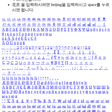
北京 을 입력하시려면
beijing
을 입력하시고 space를 누르
시면 됩니다.
ㅥ
ㅦ
ㅧ
ㅨ
ㅩ
ㅪ
ㅫ
ㅬ
ㅭ
ㅮ
ㅯ
ㅰ
ㅱ
ㅲ
ㅳ
ㅴ
ㅵ
ㅶ
ㅷ
ㅸ
ㅹ
ㅺ
ㅻ
ㅼ
ㅽ
ㅾ
ㅿ
ㆀ
ㆁ
ㆂ
ㆃ
ㆄ
ㆅ
ㆆ
ㆇ
ㆈ
ㆉ
ㆊ
ㆋ
ㆌ
ㆍ
ㆎ
Α
Β
Γ
Δ
Ε
Ζ
Η
Θ
Ι
Κ
Λ
Μ
Ν
Ξ
Ο
Π
Ρ
Σ
Τ
Υ
Φ
Χ
Ψ
Ω
α
β
γ
δ
ε
ζ
η
θ
ι
κ
λ
μ
ν
ξ
ο
π
ρ
σ
τ
υ
φ
χ
ψ
ω
á
à
Á
À
é
è
É
È
ç
Ç
ê
Ä
Ö
Ü
ä
ö
ü
ß
ְ
ֳ
ֲ
ֱ
ָ
ַ
ֵ
ֶ
ִ
ֹ
ּ
ֻ
ׂ
ׁ
ּ
ב
ה
נ
מ
צ
ת
ץ
ש
ד
ג
כ
ע
י
ח
ל
ך
ף
ק
ר
א
ט
ו
ן
ם
פ
‘
’
“
”
〔
〕
〈
〉
「
」
『
』
【
】
＂
（
）
［
］
｛
｝
±
×
÷
≠
≤
≥
∞
∴
♂
♀
∠
⊥
⌒
∂
∇
≡
≒
≪
≫
√
∽
∝
∵
∫
∬
∈
∋
⊆
⊇
⊂
⊃
∪
∩
∧
∨
￢
⇒
⇔
∀
∃
∮
∑
∏
＋
－
＜
＝
＞
、
。
·
‥
…
¨
〃
―
∥
＼
∼
´
～
ˇ
˘
˝
˚
˙
¸
˛
¡
¿
ː
！
＇
，
．
／
：
；
？
＾
＿
｀
｜
½
⅓
⅔
¼
¾
⅛
⅜
⅝
⅞
¹
²
³
⁴
ⁿ
₁
₂
₃
₄
Æ
Ð
Ħ
Ĳ
Ł
Ø
Œ
Þ
Ŧ
Ŋ
æ
đ
ð
ħ
ı
ĳ
ĸ
ŀ
ł
ø
œ
ß
þ
ŧ
ŋ
ŉ
А
Б
В
Г
Д
Е
Ё
Ж
З
И
Й
К
Л
М
Н
О
П
Р
С
Т
У
Ф
Х
Ц
Ч
Ш
Щ
Ъ
Ы
Ь
Э
Ю
Я
а
б
в
г
д
е
ё
ж
з
и
й
к
л
м
н
о
п
р
с
т
у
ф
х
ц
ч
ш
щ
ъ
ы
ь
э
ю
я
′
″
℃
Å
￠
￡
￥
¤
℉
‰
＄
％
Ｆ
￦
㎕
㎖
㎗
ℓ
㎘
㏄
㎣
㎤
㎥
㎦
㎙
㎚
㎛
㎜
㎝
㎞
㎟
㎠
㎡
㎢
㏊
㎍
㎎
㎏
㏏
㎈
㎉
㏈
㎧
㎨
㎰
㎱
㎲
㎳
㎴
㎵
㎶
㎷
㎸
㎹
㎀
㎁
㎂
㎃
㎄
㎺
㎻
㎽
㎾
㎿
㎐
㎑