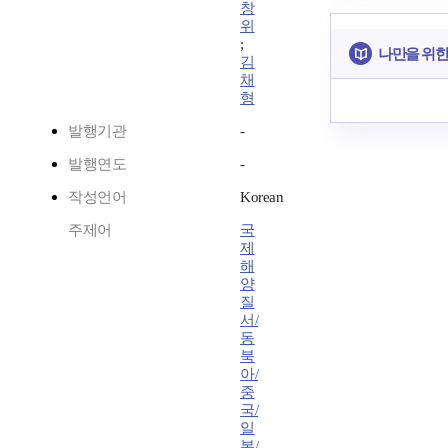
창
위
;
나만을 위한
김
채
형
발행기관
-
발행연도
-
작성언어
Korean
주제어
국
제
해
양
질
서/
동
북
아/
중
국/
일
본/