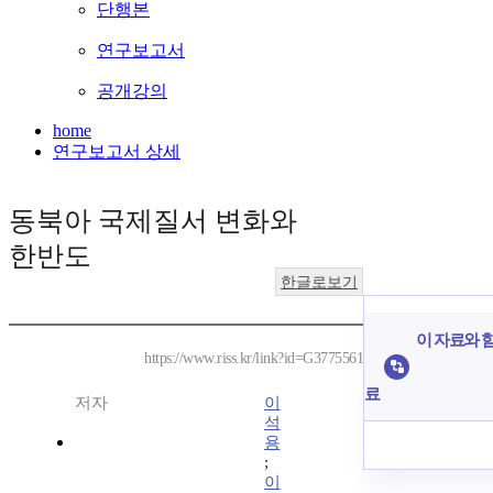
단행본
연구보고서
공개강의
home
연구보고서 상세
동북아 국제질서 변화와
한반도
한글로보기
이 자료와 함
https://www.riss.kr/link?id=G3775561
료
저자
이
석
용
;
이