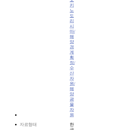
오
키
노
도
리
시
마/
해
양
경
계
획
정/
수
산
자
원/
해
양
광
물
자
원
자료형태
한
국