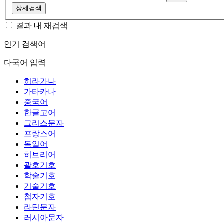
상세검색
결과 내 재검색
인기 검색어
다국어 입력
히라가나
가타카나
중국어
한글고어
그리스문자
프랑스어
독일어
히브리어
괄호기호
학술기호
기술기호
첨자기호
라틴문자
러시아문자