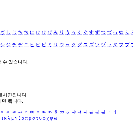
ぎ
し
じ
ち
ぢ
に
ひ
び
ぴ
み
り
う
ぅ
く
ぐ
す
ず
つ
づ
っ
ぬ
ふ
シ
ジ
チ
ヂ
ニ
ヒ
ビ
ピ
ミ
リ
ウ
ゥ
ク
グ
ス
ズ
ツ
ヅ
ッ
ヌ
フ
ブ
할 수 있습니다.
누르시면됩니다.
시면 됩니다.
ㅻ
ㅼ
ㅽ
ㅾ
ㅿ
ㆀ
ㆁ
ㆂ
ㆃ
ㆄ
ㆅ
ㆆ
ㆇ
ㆈ
ㆉ
ㆊ
ㆋ
ㆌ
ㆍ
ㆎ
θ
ι
κ
λ
μ
ν
ξ
ο
π
ρ
σ
τ
υ
φ
χ
ψ
ω