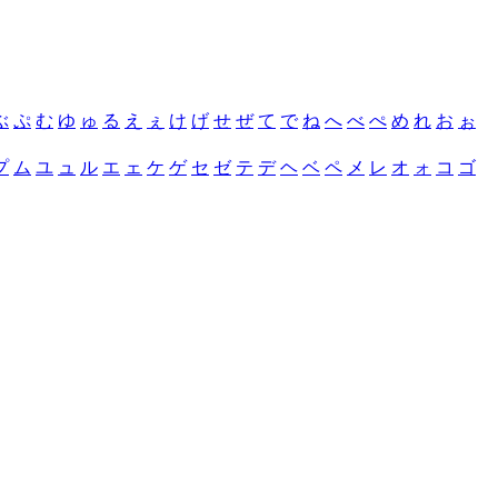
ぶ
ぷ
む
ゆ
ゅ
る
え
ぇ
け
げ
せ
ぜ
て
で
ね
へ
べ
ぺ
め
れ
お
ぉ
プ
ム
ユ
ュ
ル
エ
ェ
ケ
ゲ
セ
ゼ
テ
デ
ヘ
ベ
ペ
メ
レ
オ
ォ
コ
ゴ