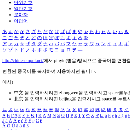
단위기호
일반기호
로마자
아랍어
あ
ぁ
か
が
さ
ざ
た
だ
な
は
ば
ぱ
ま
や
ゃ
ら
わ
ゎ
ん
い
ぃ
き
こ
ご
そ
ぞ
と
ど
の
ほ
ぼ
ぽ
も
よ
ょ
ろ
を
ア
ァ
カ
サ
ザ
タ
ダ
ナ
ハ
バ
パ
マ
ヤ
ャ
ラ
ワ
ヮ
ン
イ
ィ
キ
ギ
ソ
ゾ
ト
ド
ノ
ホ
ボ
ポ
モ
ヨ
ョ
ロ
ヲ
―
http://chineseinput.net/
에서 pinyin(병음)방식으로 중국어를 변환
변환된 중국어를 복사하여 사용하시면 됩니다.
예시)
中文 을 입력하시려면
zhongwen
을 입력하시고 space를
北京 을 입력하시려면
beijing
을 입력하시고 space를 누르
ㅥ
ㅦ
ㅧ
ㅨ
ㅩ
ㅪ
ㅫ
ㅬ
ㅭ
ㅮ
ㅯ
ㅰ
ㅱ
ㅲ
ㅳ
ㅴ
ㅵ
ㅶ
ㅷ
ㅸ
ㅹ
ㅺ
Α
Β
Γ
Δ
Ε
Ζ
Η
Θ
Ι
Κ
Λ
Μ
Ν
Ξ
Ο
Π
Ρ
Σ
Τ
Υ
Φ
Χ
Ψ
Ω
α
β
γ
δ
ε
ζ
η
á
à
Á
À
é
è
É
È
ç
Ç
ê
Ä
Ö
Ü
ä
ö
ü
ß