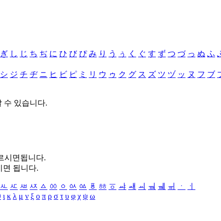
ぎ
し
じ
ち
ぢ
に
ひ
び
ぴ
み
り
う
ぅ
く
ぐ
す
ず
つ
づ
っ
ぬ
ふ
シ
ジ
チ
ヂ
ニ
ヒ
ビ
ピ
ミ
リ
ウ
ゥ
ク
グ
ス
ズ
ツ
ヅ
ッ
ヌ
フ
ブ
할 수 있습니다.
누르시면됩니다.
시면 됩니다.
ㅻ
ㅼ
ㅽ
ㅾ
ㅿ
ㆀ
ㆁ
ㆂ
ㆃ
ㆄ
ㆅ
ㆆ
ㆇ
ㆈ
ㆉ
ㆊ
ㆋ
ㆌ
ㆍ
ㆎ
θ
ι
κ
λ
μ
ν
ξ
ο
π
ρ
σ
τ
υ
φ
χ
ψ
ω