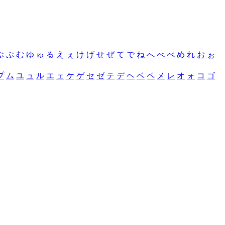
ぶ
ぷ
む
ゆ
ゅ
る
え
ぇ
け
げ
せ
ぜ
て
で
ね
へ
べ
ぺ
め
れ
お
ぉ
プ
ム
ユ
ュ
ル
エ
ェ
ケ
ゲ
セ
ゼ
テ
デ
ヘ
ベ
ペ
メ
レ
オ
ォ
コ
ゴ