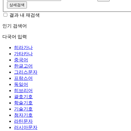
상세검색
결과 내 재검색
인기 검색어
다국어 입력
히라가나
가타카나
중국어
한글고어
그리스문자
프랑스어
독일어
히브리어
괄호기호
학술기호
기술기호
첨자기호
라틴문자
러시아문자