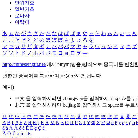
단위기호
일반기호
로마자
아랍어
あ
ぁ
か
が
さ
ざ
た
だ
な
は
ば
ぱ
ま
や
ゃ
ら
わ
ゎ
ん
い
ぃ
き
こ
ご
そ
ぞ
と
ど
の
ほ
ぼ
ぽ
も
よ
ょ
ろ
を
ア
ァ
カ
サ
ザ
タ
ダ
ナ
ハ
バ
パ
マ
ヤ
ャ
ラ
ワ
ヮ
ン
イ
ィ
キ
ギ
ソ
ゾ
ト
ド
ノ
ホ
ボ
ポ
モ
ヨ
ョ
ロ
ヲ
―
http://chineseinput.net/
에서 pinyin(병음)방식으로 중국어를 변환
변환된 중국어를 복사하여 사용하시면 됩니다.
예시)
中文 을 입력하시려면
zhongwen
을 입력하시고 space를
北京 을 입력하시려면
beijing
을 입력하시고 space를 누르
ㅥ
ㅦ
ㅧ
ㅨ
ㅩ
ㅪ
ㅫ
ㅬ
ㅭ
ㅮ
ㅯ
ㅰ
ㅱ
ㅲ
ㅳ
ㅴ
ㅵ
ㅶ
ㅷ
ㅸ
ㅹ
ㅺ
Α
Β
Γ
Δ
Ε
Ζ
Η
Θ
Ι
Κ
Λ
Μ
Ν
Ξ
Ο
Π
Ρ
Σ
Τ
Υ
Φ
Χ
Ψ
Ω
α
β
γ
δ
ε
ζ
η
á
à
Á
À
é
è
É
È
ç
Ç
ê
Ä
Ö
Ü
ä
ö
ü
ß