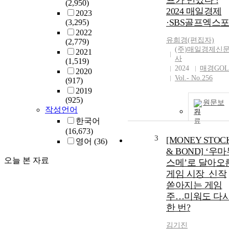
프가 만났다 !
(2,950)
2024 매일경제
2023
·SBS골프엑스
(3,295)
2022
유희경(편집자)
(2,779)
(주)매일경제신
2021
사
(1,519)
2024
매경GOL
2020
Vol.- No.256
(917)
2019
(925)
원문보
작성언어
기
한국어
(16,673)
3
[MONEY STOC
영어
(36)
& BOND] ‘우
오늘 본 자료
스메’로 달아오
게임 시장_신작
쏟아지는 게임
주…미워도 다
한 번?
김기진