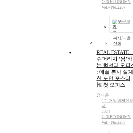
매경ECONOMY
Vol.- No.2287
원문보
기
복사/대출
5
신청
REAL ESTATE _
슈퍼리치 ‘찜’하
는 럭셔리 오피
: 애플 본사 설계
한 노먼 포스터,
韓 첫 오피스
정다운
(주)매일경제신
사
2024
매경ECONOMY
Vol.- No.2287