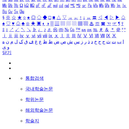
㎒
㎓
㎔
Ω
㏀
㏁
㎊
㎋
㎌
㏖
㏅
㎭
㎮
㎯
㏛
㎩
㎪
㎫
㎬
㏝
㏐
㏓
㏃
㏉
㏜
㏆
§
※
☆
★
○
●
◎
◇
◆
□
■
△
▽
→
←
↑
↓
↔
〓
◁
◀
▷
▶
♤
♠
♡
♥
♧
♣
⊙
◈
▣
◐
◑
▒
▤
▥
▨
▧
▦
▩
♨
☏
☎
☜
☞
¶
†
‡
↕
↗
↙
↖
↘
♭
♩
♪
♬
㉿
㈜
№
㏇
™
㏂
㏘
℡
＃
＆
＊
＠
ª
º
ⅰ
ⅱ
ⅲ
ⅳ
ⅴ
ⅵ
ⅶ
ⅷ
ⅸ
ⅹ
Ⅰ
Ⅱ
Ⅲ
Ⅳ
Ⅴ
Ⅵ
Ⅶ
Ⅷ
Ⅸ
Ⅹ
ا
ب
ت
ث
ج
ح
خ
د
ذ
ر
ز
س
ش
ص
ض
ط
ظ
ع
غ
ف
ق
ک
ل
م
ن
ه
و
ی
닫기
통합검색
국내학술논문
학위논문
해외학술논문
학술지