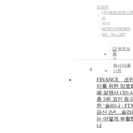
김경민
(주)매일경제신
사
2024
매경ECONOMY
Vol.- No.2287
원문보
기
복사/대출
8
신청
FINANCE _ 코
이를 위한 암호
폐 설명서 (33) 
총 3위 코인 등
한 ‘솔라나 : FT
파산 2년…솔라
는 어떻게 부활
나