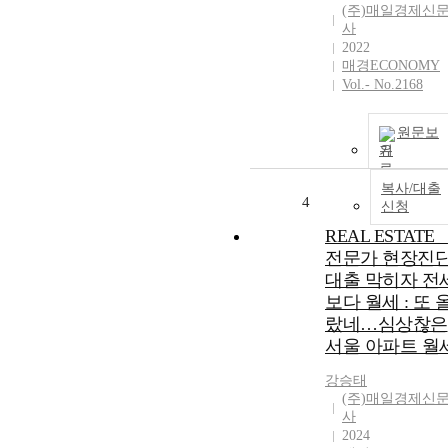
(주)매일경제신
사
2022
매경ECONOMY
Vol.- No.2168
원문보
기
복사/대출
4
신청
REAL ESTATE _
전문가 현장진단
대출 막히자 전
보다 월세 : 또 
랐네…심상찮은
서울 아파트 월
강승태
(주)매일경제신
사
2024