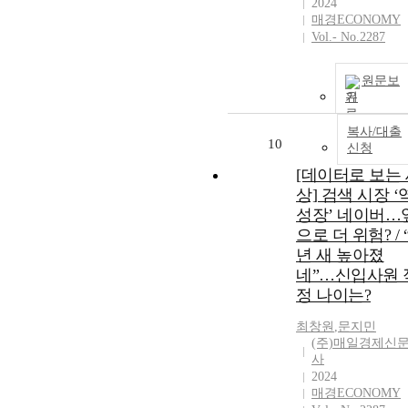
2024
매경ECONOMY
Vol.- No.2287
원문보
기
복사/대출
10
신청
[데이터로 보는
상] 검색 시장 ‘
성장’ 네이버…
으로 더 위험? / 
년 새 높아졌
네”…신입사원 
정 나이는?
최창원
,
문지민
(주)매일경제신
사
2024
매경ECONOMY