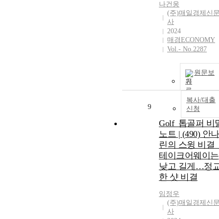
나건웅
(주)매일경제신
사
2024
매경ECONOMY
Vol.- No.2287
원문보
기
복사/대출
9
신청
Golf_톱골퍼 비
노트 | (490) 안
린의 스윙 비결 
테이크어웨이는
낮고 길게…정
한 샷 비결
임정우
(주)매일경제신
사