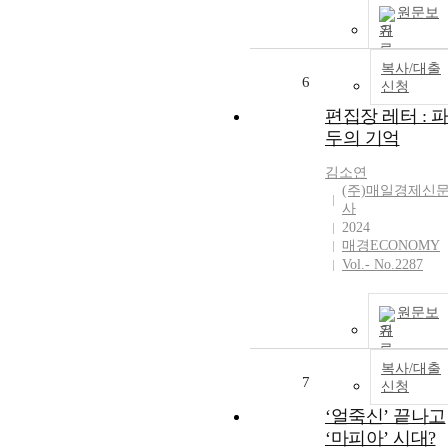
원문보
기
복사/대출
6
신청
편집장 레터 : 파
두의 기억
김소연
(주)매일경제신
사
2024
매경ECONOMY
Vol.- No.2287
원문보
기
복사/대출
7
신청
‘얼죽신’ 끝나고
‘마피아’ 시대?