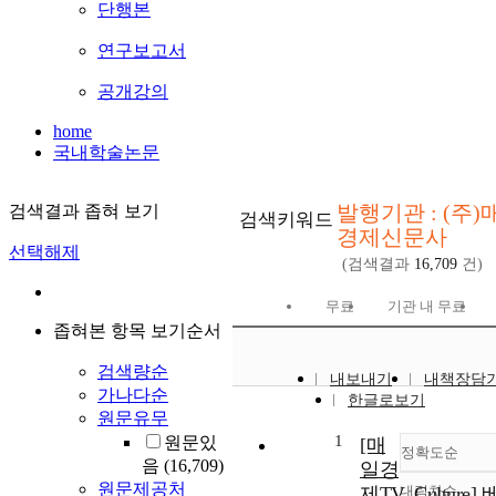
단행본
연구보고서
공개강의
home
국내학술논문
발행기관 : (주)
검색결과 좁혀 보기
검색키워드
경제신문사
선택해제
(검색결과
16,709
건)
무료
기관 내 무료
좁혀본 항목 보기순서
검색량순
내보내기
내책장담
가나다순
한글로보기
원문유무
1
원문있
[매
정확도순
음
(16,709)
일경
원문제공처
제TV_Culture] 
내림차순