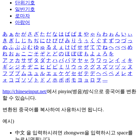
단위기호
일반기호
로마자
아랍어
あ
ぁ
か
が
さ
ざ
た
だ
な
は
ば
ぱ
ま
や
ゃ
ら
わ
ゎ
ん
い
ぃ
き
ぎ
し
じ
ち
ぢ
に
ひ
び
ぴ
み
り
う
ぅ
く
ぐ
す
ず
つ
づ
っ
ぬ
ふ
ぶ
ぷ
む
ゆ
ゅ
る
え
ぇ
け
げ
せ
ぜ
て
で
ね
へ
べ
ぺ
め
れ
お
ぉ
こ
ご
そ
ぞ
と
ど
の
ほ
ぼ
ぽ
も
よ
ょ
ろ
を
ア
ァ
カ
サ
ザ
タ
ダ
ナ
ハ
バ
パ
マ
ヤ
ャ
ラ
ワ
ヮ
ン
イ
ィ
キ
ギ
シ
ジ
チ
ヂ
ニ
ヒ
ビ
ピ
ミ
リ
ウ
ゥ
ク
グ
ス
ズ
ツ
ヅ
ッ
ヌ
フ
ブ
プ
ム
ユ
ュ
ル
エ
ェ
ケ
ゲ
セ
ゼ
テ
デ
ヘ
ベ
ペ
メ
レ
オ
ォ
コ
ゴ
ソ
ゾ
ト
ド
ノ
ホ
ボ
ポ
モ
ヨ
ョ
ロ
ヲ
―
http://chineseinput.net/
에서 pinyin(병음)방식으로 중국어를 변환
할 수 있습니다.
변환된 중국어를 복사하여 사용하시면 됩니다.
예시)
中文 을 입력하시려면
zhongwen
을 입력하시고 space를
누르시면됩니다.