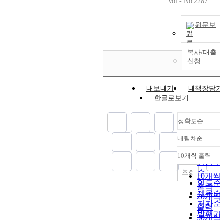
Vol.- No.2287
원문보
기
복사/대출
신청
내보내기
내책장담
한글로보기
정확도순
내림차순
정확
순
10개씩 출력
내림
인기
순
조회
10개
연도
출력
제목
20개
저자
출력
발행
30개