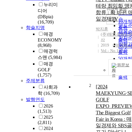
정확
누리미
테랑 최임화 앵
순
10개씩 출력
디어
내림
합류 : 확 바뀐 
인기
(DBpia)
일경제TV
순
조회
10개
(16,709)
연도
학술지명
출력
박지훈
제목
20개
매경
(주)매일경제신
저자
ECONOMY
사
출력
발행
(8,968)
2019
매경럭스
30개
관순
매경럭
Vol.- No.111
출력
스맨
(5,984)
50개
매경
출력
원문보
GOLF
기
100개
(1,757)
출력
주제분류
2
[2024
사회과
MAEKYUNG·S
학
(16,709)
GOLF
발행연도
EXPO_PREVIE
2026
(1,513)
The Biggest Golf
2025
Fair in Korea : 매
(2,811)
일경제와 SBS골
2024