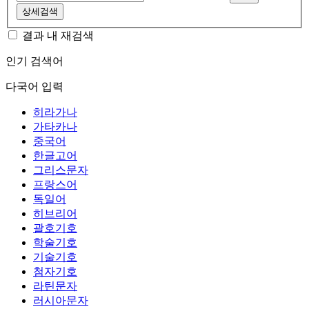
상세검색
결과 내 재검색
인기 검색어
다국어 입력
히라가나
가타카나
중국어
한글고어
그리스문자
프랑스어
독일어
히브리어
괄호기호
학술기호
기술기호
첨자기호
라틴문자
러시아문자