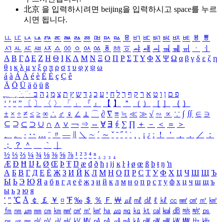
北京 을 입력하시려면
beijing
을 입력하시고 space를 누르
시면 됩니다.
ㅥ
ㅦ
ㅧ
ㅨ
ㅩ
ㅪ
ㅫ
ㅬ
ㅭ
ㅮ
ㅯ
ㅰ
ㅱ
ㅲ
ㅳ
ㅴ
ㅵ
ㅶ
ㅷ
ㅸ
ㅹ
ㅺ
ㅻ
ㅼ
ㅽ
ㅾ
ㅿ
ㆀ
ㆁ
ㆂ
ㆃ
ㆄ
ㆅ
ㆆ
ㆇ
ㆈ
ㆉ
ㆊ
ㆋ
ㆌ
ㆍ
ㆎ
Α
Β
Γ
Δ
Ε
Ζ
Η
Θ
Ι
Κ
Λ
Μ
Ν
Ξ
Ο
Π
Ρ
Σ
Τ
Υ
Φ
Χ
Ψ
Ω
α
β
γ
δ
ε
ζ
η
θ
ι
κ
λ
μ
ν
ξ
ο
π
ρ
σ
τ
υ
φ
χ
ψ
ω
á
à
Á
À
é
è
É
È
ç
Ç
ê
Ä
Ö
Ü
ä
ö
ü
ß
ְ
ֳ
ֲ
ֱ
ָ
ַ
ֵ
ֶ
ִ
ֹ
ּ
ֻ
ׂ
ׁ
ּ
ב
ה
נ
מ
צ
ת
ץ
ש
ד
ג
כ
ע
י
ח
ל
ך
ף
ק
ר
א
ט
ו
ן
ם
פ
‘
’
“
”
〔
〕
〈
〉
「
」
『
』
【
】
＂
（
）
［
］
｛
｝
±
×
÷
≠
≤
≥
∞
∴
♂
♀
∠
⊥
⌒
∂
∇
≡
≒
≪
≫
√
∽
∝
∵
∫
∬
∈
∋
⊆
⊇
⊂
⊃
∪
∩
∧
∨
￢
⇒
⇔
∀
∃
∮
∑
∏
＋
－
＜
＝
＞
、
。
·
‥
…
¨
〃
―
∥
＼
∼
´
～
ˇ
˘
˝
˚
˙
¸
˛
¡
¿
ː
！
＇
，
．
／
：
；
？
＾
＿
｀
｜
½
⅓
⅔
¼
¾
⅛
⅜
⅝
⅞
¹
²
³
⁴
ⁿ
₁
₂
₃
₄
Æ
Ð
Ħ
Ĳ
Ł
Ø
Œ
Þ
Ŧ
Ŋ
æ
đ
ð
ħ
ı
ĳ
ĸ
ŀ
ł
ø
œ
ß
þ
ŧ
ŋ
ŉ
А
Б
В
Г
Д
Е
Ё
Ж
З
И
Й
К
Л
М
Н
О
П
Р
С
Т
У
Ф
Х
Ц
Ч
Ш
Щ
Ъ
Ы
Ь
Э
Ю
Я
а
б
в
г
д
е
ё
ж
з
и
й
к
л
м
н
о
п
р
с
т
у
ф
х
ц
ч
ш
щ
ъ
ы
ь
э
ю
я
′
″
℃
Å
￠
￡
￥
¤
℉
‰
＄
％
Ｆ
￦
㎕
㎖
㎗
ℓ
㎘
㏄
㎣
㎤
㎥
㎦
㎙
㎚
㎛
㎜
㎝
㎞
㎟
㎠
㎡
㎢
㏊
㎍
㎎
㎏
㏏
㎈
㎉
㏈
㎧
㎨
㎰
㎱
㎲
㎳
㎴
㎵
㎶
㎷
㎸
㎹
㎀
㎁
㎂
㎃
㎄
㎺
㎻
㎽
㎾
㎿
㎐
㎑