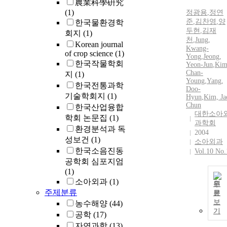
農業科學硏究
(1)
정광용
,
정연
준
,
김찬영
,
양
한국물환경학
두현
,
김재
회지
(1)
천
,
Jung
,
Korean journal
Kwang-
of crop science
(1)
Yong
,
Jeong,
한국작물학회
Yeon-Jun
,
Kim
Chan-
지
(1)
Young
,
Yang,
한국전통과학
Doo-
기술학회지
(1)
Hyun
,
Kim, Ja
Chun
한국산업융합
대한소아
학회 논문집
(1)
과학회
환경분석과 독
2004
성보건
(1)
소아외과
한국소음진동
Vol.10 No.
공학회 심포지엄
(1)
소아외과
(1)
원
주제분류
문
보
농수해양
(44)
기
공학
(17)
자연과학
(13)