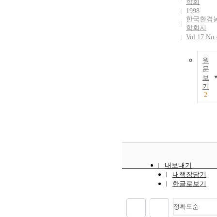
학회
1998
한국환경
학회지
Vol.17 No.
원
문
보
기
2
내보내기
내책장담기
한글로보기
정확도순