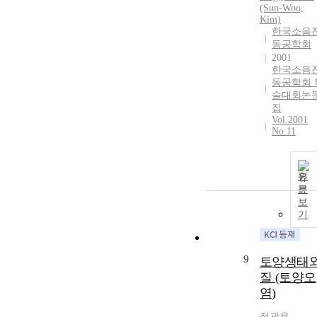
(Sun-Woo,
Kim)
한국소음
동공학회
2001
한국소음
동공학회 
술대회논
집
Vol.2001
No.11
원
문
보
기
9
토양생태
질 (토양오
염)
정광용