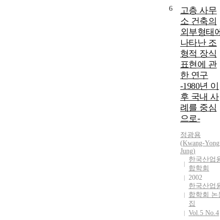
6
고층 사무
소 건축의
외부형태
나타난 조
형적 장식
표현에 관
한 연구
-1980년 이
후 국내 사
례를 중심
으로-
정광용
(
Kwang-Yong
Jung
)
한국산업
합학회
2002
한국산업
합학회 논
집
Vol.5 No.4