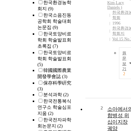
한국환경농학
Kim
,
Lacy
Daniels )
회지
(9)
한국환경
한국소음진동
학회
공학회 학술대회
1996
논문집
(9)
한국환경
한국토양비료
학회지
Vol.15 No.
학회 학술발표회
초록집
(7)
한국토양비료
원
학회 학술발표회
문
보
(5)
기
韓國國際農業
2
開發學會誌
(3)
保存科學硏究
(3)
분석과학
(2)
한국전통복식
연구소 학술심포
2
소아에서
지움
(2)
합병성 위
한국전자파학
십이지장
회논문지
(2)
궤양