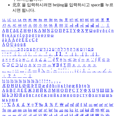
北京 을 입력하시려면
beijing
을 입력하시고 space를 누르
시면 됩니다.
ㅥ
ㅦ
ㅧ
ㅨ
ㅩ
ㅪ
ㅫ
ㅬ
ㅭ
ㅮ
ㅯ
ㅰ
ㅱ
ㅲ
ㅳ
ㅴ
ㅵ
ㅶ
ㅷ
ㅸ
ㅹ
ㅺ
ㅻ
ㅼ
ㅽ
ㅾ
ㅿ
ㆀ
ㆁ
ㆂ
ㆃ
ㆄ
ㆅ
ㆆ
ㆇ
ㆈ
ㆉ
ㆊ
ㆋ
ㆌ
ㆍ
ㆎ
Α
Β
Γ
Δ
Ε
Ζ
Η
Θ
Ι
Κ
Λ
Μ
Ν
Ξ
Ο
Π
Ρ
Σ
Τ
Υ
Φ
Χ
Ψ
Ω
α
β
γ
δ
ε
ζ
η
θ
ι
κ
λ
μ
ν
ξ
ο
π
ρ
σ
τ
υ
φ
χ
ψ
ω
á
à
Á
À
é
è
É
È
ç
Ç
ê
Ä
Ö
Ü
ä
ö
ü
ß
ְ
ֳ
ֲ
ֱ
ָ
ַ
ֵ
ֶ
ִ
ֹ
ּ
ֻ
ׂ
ׁ
ּ
ב
ה
נ
מ
צ
ת
ץ
ש
ד
ג
כ
ע
י
ח
ל
ך
ף
ק
ר
א
ט
ו
ן
ם
פ
‘
’
“
”
〔
〕
〈
〉
「
」
『
』
【
】
＂
（
）
［
］
｛
｝
±
×
÷
≠
≤
≥
∞
∴
♂
♀
∠
⊥
⌒
∂
∇
≡
≒
≪
≫
√
∽
∝
∵
∫
∬
∈
∋
⊆
⊇
⊂
⊃
∪
∩
∧
∨
￢
⇒
⇔
∀
∃
∮
∑
∏
＋
－
＜
＝
＞
、
。
·
‥
…
¨
〃
―
∥
＼
∼
´
～
ˇ
˘
˝
˚
˙
¸
˛
¡
¿
ː
！
＇
，
．
／
：
；
？
＾
＿
｀
｜
½
⅓
⅔
¼
¾
⅛
⅜
⅝
⅞
¹
²
³
⁴
ⁿ
₁
₂
₃
₄
Æ
Ð
Ħ
Ĳ
Ł
Ø
Œ
Þ
Ŧ
Ŋ
æ
đ
ð
ħ
ı
ĳ
ĸ
ŀ
ł
ø
œ
ß
þ
ŧ
ŋ
ŉ
А
Б
В
Г
Д
Е
Ё
Ж
З
И
Й
К
Л
М
Н
О
П
Р
С
Т
У
Ф
Х
Ц
Ч
Ш
Щ
Ъ
Ы
Ь
Э
Ю
Я
а
б
в
г
д
е
ё
ж
з
и
й
к
л
м
н
о
п
р
с
т
у
ф
х
ц
ч
ш
щ
ъ
ы
ь
э
ю
я
′
″
℃
Å
￠
￡
￥
¤
℉
‰
＄
％
Ｆ
￦
㎕
㎖
㎗
ℓ
㎘
㏄
㎣
㎤
㎥
㎦
㎙
㎚
㎛
㎜
㎝
㎞
㎟
㎠
㎡
㎢
㏊
㎍
㎎
㎏
㏏
㎈
㎉
㏈
㎧
㎨
㎰
㎱
㎲
㎳
㎴
㎵
㎶
㎷
㎸
㎹
㎀
㎁
㎂
㎃
㎄
㎺
㎻
㎽
㎾
㎿
㎐
㎑