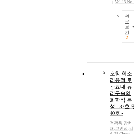
Vol.13 No.
원
문
보
기
2
5
오창 학소
리유적 토
광묘내 유
리구슬의
화학적 특
성 - 37호 
40호 -
정광용
,
강형
태
,
고민정
,
김
화정
,
Chung,