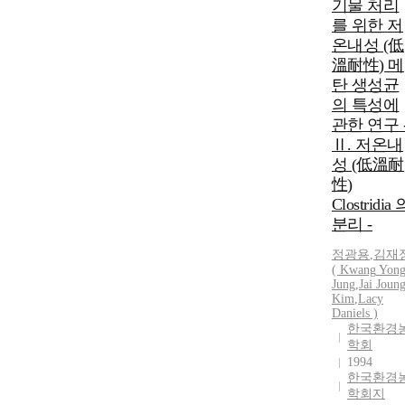
기물 처리
를 위한 저
온내성 (低
溫耐性) 메
탄 생성균
의 특성에
관한 연구 
Ⅱ. 저온내
성 (低溫耐
性)
Clostridia 
분리 -
정광용
,
김재
(
Kwang
Yon
Jung
,
Jai Joun
Kim
,
Lacy
Daniels )
한국환경
학회
1994
한국환경
학회지