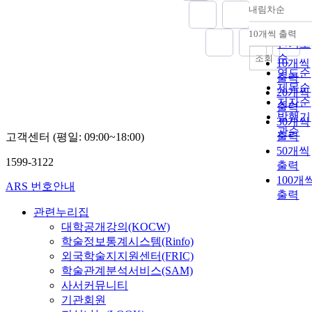
내림차순
정확도
순
10개씩 출력
내림차
인기도
순
조회
10개씩
연도순
출력
제목순
20개씩
저자순
출력
발행기
30개씩
관순
출력
고객센터 (평일: 09:00~18:00)
50개씩
1599-3122
출력
100개
ARS 번호안내
출력
관련누리집
대학공개강의(KOCW)
학술정보통계시스템(Rinfo)
외국학술지지원센터(FRIC)
학술관계분석서비스(SAM)
사서커뮤니티
기관회원