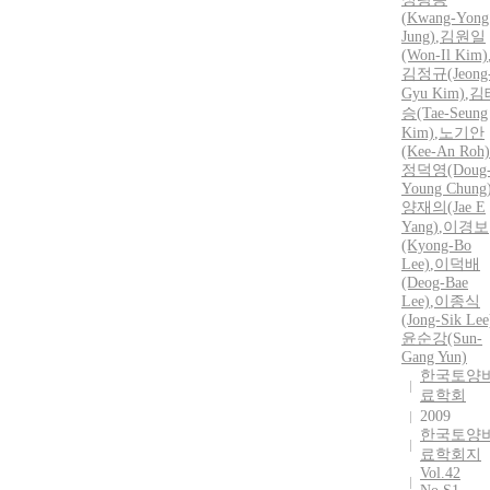
(
Kwang-Yong
Jung
)
,
김원일
(Won-Il Kim)
김정규(Jeong
Gyu Kim)
,
김
승(Tae-Seung
Kim)
,
노기안
(Kee-An Roh)
정덕영(Doug
Young Chung
양재의(Jae E
Yang)
,
이경보
(Kyong-Bo
Lee)
,
이덕배
(Deog-Bae
Lee)
,
이종식
(Jong-Sik Lee
윤순강(Sun-
Gang Yun)
한국토양
료학회
2009
한국토양
료학회지
Vol.42