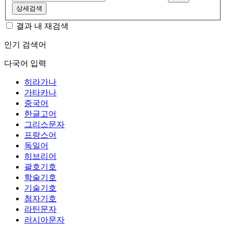
상세검색
결과 내 재검색
인기 검색어
다국어 입력
히라가나
가타카나
중국어
한글고어
그리스문자
프랑스어
독일어
히브리어
괄호기호
학술기호
기술기호
첨자기호
라틴문자
러시아문자