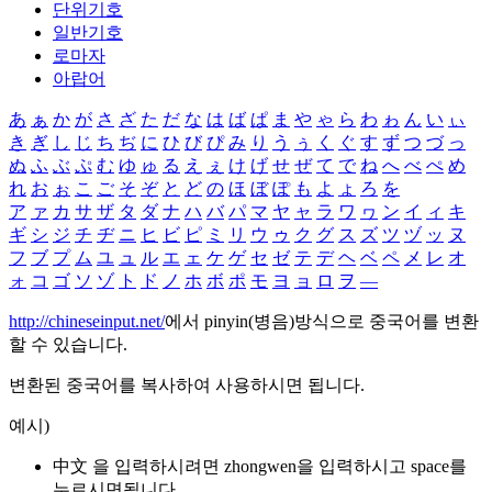
단위기호
일반기호
로마자
아랍어
あ
ぁ
か
が
さ
ざ
た
だ
な
は
ば
ぱ
ま
や
ゃ
ら
わ
ゎ
ん
い
ぃ
き
ぎ
し
じ
ち
ぢ
に
ひ
び
ぴ
み
り
う
ぅ
く
ぐ
す
ず
つ
づ
っ
ぬ
ふ
ぶ
ぷ
む
ゆ
ゅ
る
え
ぇ
け
げ
せ
ぜ
て
で
ね
へ
べ
ぺ
め
れ
お
ぉ
こ
ご
そ
ぞ
と
ど
の
ほ
ぼ
ぽ
も
よ
ょ
ろ
を
ア
ァ
カ
サ
ザ
タ
ダ
ナ
ハ
バ
パ
マ
ヤ
ャ
ラ
ワ
ヮ
ン
イ
ィ
キ
ギ
シ
ジ
チ
ヂ
ニ
ヒ
ビ
ピ
ミ
リ
ウ
ゥ
ク
グ
ス
ズ
ツ
ヅ
ッ
ヌ
フ
ブ
プ
ム
ユ
ュ
ル
エ
ェ
ケ
ゲ
セ
ゼ
テ
デ
ヘ
ベ
ペ
メ
レ
オ
ォ
コ
ゴ
ソ
ゾ
ト
ド
ノ
ホ
ボ
ポ
モ
ヨ
ョ
ロ
ヲ
―
http://chineseinput.net/
에서 pinyin(병음)방식으로 중국어를 변환
할 수 있습니다.
변환된 중국어를 복사하여 사용하시면 됩니다.
예시)
中文 을 입력하시려면
zhongwen
을 입력하시고 space를
누르시면됩니다.