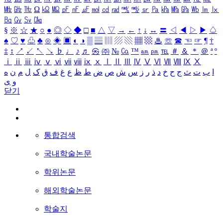
㎒
㎓
㎔
Ω
㏀
㏁
㎊
㎋
㎌
㏖
㏅
㎭
㎮
㎯
㏛
㎩
㎪
㎫
㎬
㏝
㏐
㏓
㏃
㏉
㏜
㏆
§
※
☆
★
○
●
◎
◇
◆
□
■
△
▽
→
←
↑
↓
↔
〓
◁
◀
▷
▶
♤
♠
♡
♥
♧
♣
⊙
◈
▣
◐
◑
▒
▤
▥
▨
▧
▦
▩
♨
☏
☎
☜
☞
¶
†
‡
↕
↗
↙
↖
↘
♭
♩
♪
♬
㉿
㈜
№
㏇
™
㏂
㏘
℡
＃
＆
＊
＠
ª
º
ⅰ
ⅱ
ⅲ
ⅳ
ⅴ
ⅵ
ⅶ
ⅷ
ⅸ
ⅹ
Ⅰ
Ⅱ
Ⅲ
Ⅳ
Ⅴ
Ⅵ
Ⅶ
Ⅷ
Ⅸ
Ⅹ
ا
ب
ت
ث
ج
ح
خ
د
ذ
ر
ز
س
ش
ص
ض
ط
ظ
ع
غ
ف
ق
ک
ل
م
ن
ه
و
ی
닫기
통합검색
국내학술논문
학위논문
해외학술논문
학술지