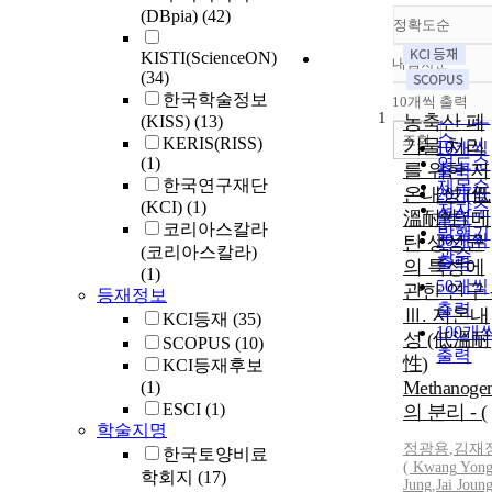
(DBpia)
(42)
정확도순
KISTI(ScienceON)
내림차순
정확도
(34)
순
한국학술정보
10개씩 출력
내림차
인기도
1
농축산 폐
(KISS)
(13)
순
조회
KERIS(RISS)
기물 처리
10개씩
(1)
연도순
를 위한 저
출력
한국연구재단
제목순
온내성 (低
20개씩
(KCI)
(1)
저자순
溫耐性) 메
출력
코리아스칼라
발행기
30개씩
탄 생성균
(코리아스칼라)
관순
출력
의 특성에
(1)
50개씩
관한 연구 
등재정보
출력
Ⅲ. 저온내
KCI등재
(35)
100개
성 (低溫耐
SCOPUS
(10)
출력
性)
KCI등재후보
Methanoge
(1)
ESCI
(1)
의 분리 - (
학술지명
정광용
,
김재
한국토양비료
(
Kwang
Yon
학회지
(17)
Jung
,
Jai Joun