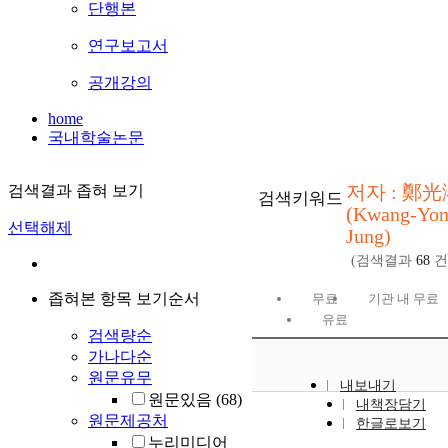
단행본
연구보고서
공개강의
home
국내학술논문
저자 : 鄭光
검색결과 좁혀 보기
검색키워드
(Kwang-Yo
선택해제
Jung)
(검색결과
68
건
좁혀본 항목 보기순서
무료
기관 내 무료
유료
검색량순
가나다순
원문유무
내보내기
원문있음
(68)
내책장담기
원문제공처
한글로보기
누리미디어