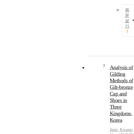
원
문
보
기
3
7
Analysis of
Gilding
Methods of
Gilt-bronze
Cap and
Shoes in
Three
Kingdoms,
Korea
Jung
,
Kwang-