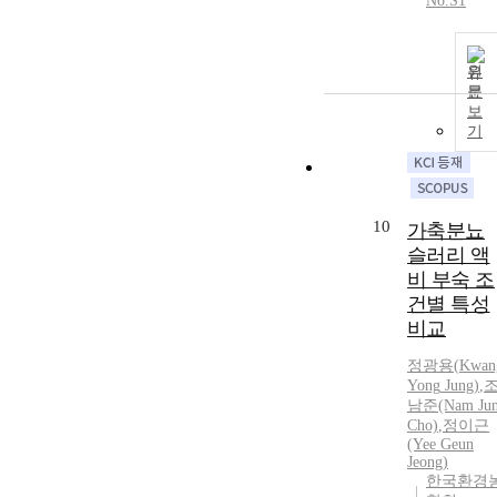
No.S1
원
문
보
기
10
가축분뇨
슬러리 액
비 부숙 조
건별 특성
비교
정광용
(
Kwan
Yong
Jung
)
,
남준(Nam Ju
Cho)
,
정이근
(Yee Geun
Jeong)
한국환경