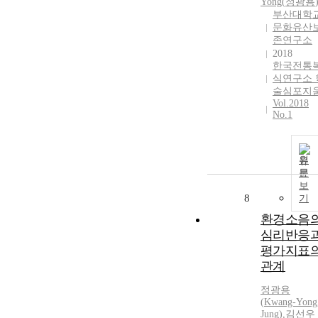
Yong
(
정광용
부산대학
문화유산
존연구소
2018
한국전통
식연구소 
술심포지
Vol.2018
No.1
원
문
보
8
기
환경소음
심리반응
평가지표
관계
정광용
(
Kwang-Yong
Jung
)
,
김선우