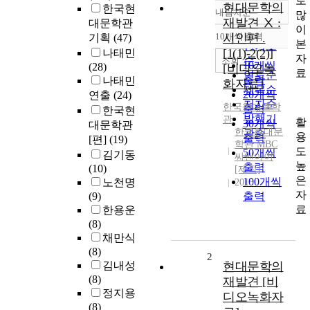
로
현대문학의
한국현
내림차순
많
정확도
재발견 Ⅹ :
대문학관
이
순
10개씩 출력
시인편 .
기획
(47)
내림차순
본
인기도
[1(1)-2(2)]
나태민
자
순
조회
10개씩
(28)
[비디오녹
료
연도순
출력
나태민
화자료]
제목순
20개씩
연출
(24)
저자순
한국현대문학
출력
한국현
발행기
관
활
30개씩
대문학관
한국현대문
관순
용
출력
[편]
(19)
학관 MBC
도
50개씩
김기동
씨앤아이
높
출력
(10)
[제작]
은
100개씩
노천명
2015
자
(9)
출력
료
한용운
(8)
채만식
(8)
2
김내성
현대문학의
(8)
재발견 [비
정지용
디오녹화자
(8)