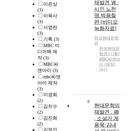
재발견 Ⅶ :
이은상
시인 노천
(3)
명.박용철
이육사
(3)
편 [비디오
서영란
녹화자료]
(3)
한국현대문학
기획
(3)
관
MBC 미
한국현대문
디어텍 제
학관 [기획]
작
(3)
MBC씨앤아
MBC씨
이 [제작]
앤아이
(3)
2013
mbc씨앤
아이 제작
(3)
이경희
(2)
8
현대문학의
김치수
재발견 . Ⅷ
(2)
김진희
, 소설가 계
(2)
용묵·김내
김정인