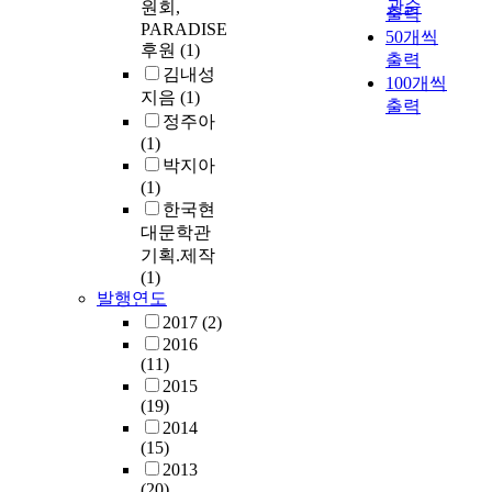
관순
원회,
출력
PARADISE
50개씩
후원
(1)
출력
김내성
100개씩
지음
(1)
출력
정주아
(1)
박지아
(1)
한국현
대문학관
기획.제작
(1)
발행연도
2017
(2)
2016
(11)
2015
(19)
2014
(15)
2013
(20)