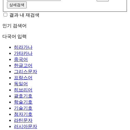
상세검색
결과 내 재검색
인기 검색어
다국어 입력
히라가나
가타카나
중국어
한글고어
그리스문자
프랑스어
독일어
히브리어
괄호기호
학술기호
기술기호
첨자기호
라틴문자
러시아문자