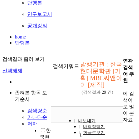
단행본
연구보고서
공개강의
home
단행본
검색결과 좁혀 보기
연관
발행기관 : 한국
검색키워드
검색
현대문학관 [기
선택해제
어 추
획] MBC씨앤아
천
이 [제작]
좁혀본 항목 보
(검색결과
29
건)
이 검
기순서
색어
로 많
검색량순
이 본
가나다순
자료
내보내기
저자
내책장담기
한
한글로보기
1
국현