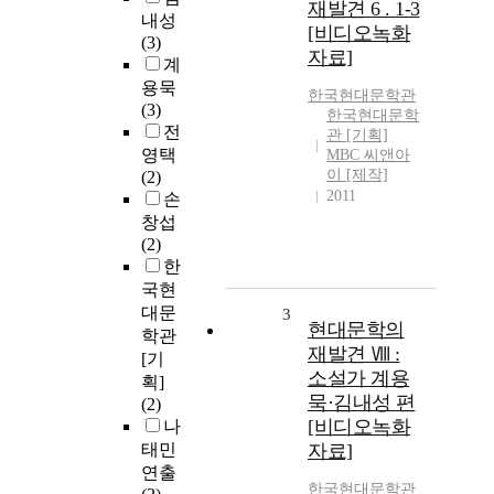
재발견 6 . 1-3
내성
[비디오녹화
(3)
자료]
계
용묵
한국현대문학관
(3)
한국현대문학
전
관 [기획]
영택
MBC 씨앤아
이 [제작]
(2)
2011
손
창섭
(2)
한
국현
대문
3
현대문학의
학관
재발견 Ⅷ :
[기
소설가 계용
획]
묵·김내성 편
(2)
[비디오녹화
나
태민
자료]
연출
한국현대문학관