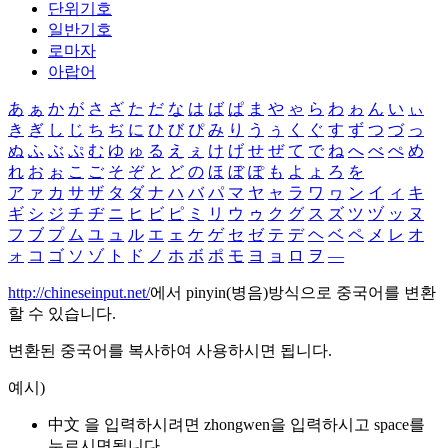
단위기호
일반기호
로마자
아랍어
あ
ぁ
か
が
さ
ざ
た
だ
な
は
ば
ぱ
ま
や
ゃ
ら
わ
ゎ
ん
い
ぃ
き
ぎ
し
じ
ち
ぢ
に
ひ
び
ぴ
み
り
う
ぅ
く
ぐ
す
ず
つ
づ
っ
ぬ
ふ
ぶ
ぷ
む
ゆ
ゅ
る
え
ぇ
け
げ
せ
ぜ
て
で
ね
へ
べ
ぺ
め
れ
お
ぉ
こ
ご
そ
ぞ
と
ど
の
ほ
ぼ
ぽ
も
よ
ょ
ろ
を
ア
ァ
カ
サ
ザ
タ
ダ
ナ
ハ
バ
パ
マ
ヤ
ャ
ラ
ワ
ヮ
ン
イ
ィ
キ
ギ
シ
ジ
チ
ヂ
ニ
ヒ
ビ
ピ
ミ
リ
ウ
ゥ
ク
グ
ス
ズ
ツ
ヅ
ッ
ヌ
フ
ブ
プ
ム
ユ
ュ
ル
エ
ェ
ケ
ゲ
セ
ゼ
テ
デ
ヘ
ベ
ペ
メ
レ
オ
ォ
コ
ゴ
ソ
ゾ
ト
ド
ノ
ホ
ボ
ポ
モ
ヨ
ョ
ロ
ヲ
―
http://chineseinput.net/
에서 pinyin(병음)방식으로 중국어를 변환
할 수 있습니다.
변환된 중국어를 복사하여 사용하시면 됩니다.
예시)
中文 을 입력하시려면
zhongwen
을 입력하시고 space를
누르시면됩니다.