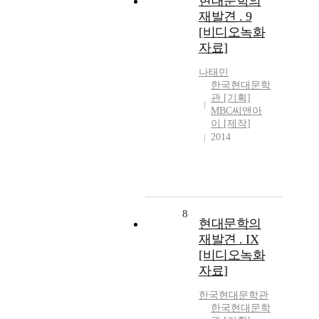
현대문학의
재발견 . 9
[비디오녹화
자료]
나태민
한국현대문학
관 [기획]
MBC씨앤아
이 [제작]
2014
8
현대문학의
재발견 . IX
[비디오녹화
자료]
한국현대문학관
한국현대문학