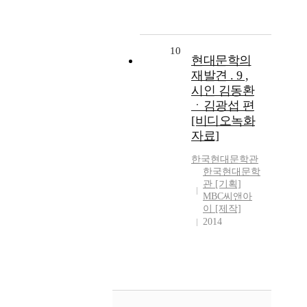
10
현대문학의
재발견 . 9 ,
시인 김동환
ㆍ김광섭 편
[비디오녹화
자료]
한국현대문학관
한국현대문학
관 [기획]
MBC씨앤아
이 [제작]
2014