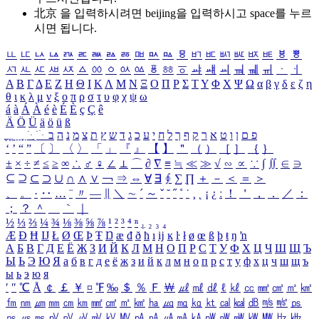
北京 을 입력하시려면
beijing
을 입력하시고 space를 누르
시면 됩니다.
ㅥ
ㅦ
ㅧ
ㅨ
ㅩ
ㅪ
ㅫ
ㅬ
ㅭ
ㅮ
ㅯ
ㅰ
ㅱ
ㅲ
ㅳ
ㅴ
ㅵ
ㅶ
ㅷ
ㅸ
ㅹ
ㅺ
ㅻ
ㅼ
ㅽ
ㅾ
ㅿ
ㆀ
ㆁ
ㆂ
ㆃ
ㆄ
ㆅ
ㆆ
ㆇ
ㆈ
ㆉ
ㆊ
ㆋ
ㆌ
ㆍ
ㆎ
Α
Β
Γ
Δ
Ε
Ζ
Η
Θ
Ι
Κ
Λ
Μ
Ν
Ξ
Ο
Π
Ρ
Σ
Τ
Υ
Φ
Χ
Ψ
Ω
α
β
γ
δ
ε
ζ
η
θ
ι
κ
λ
μ
ν
ξ
ο
π
ρ
σ
τ
υ
φ
χ
ψ
ω
á
à
Á
À
é
è
É
È
ç
Ç
ê
Ä
Ö
Ü
ä
ö
ü
ß
ְ
ֳ
ֲ
ֱ
ָ
ַ
ֵ
ֶ
ִ
ֹ
ּ
ֻ
ׂ
ׁ
ּ
ב
ה
נ
מ
צ
ת
ץ
ש
ד
ג
כ
ע
י
ח
ל
ך
ף
ק
ר
א
ט
ו
ן
ם
פ
‘
’
“
”
〔
〕
〈
〉
「
」
『
』
【
】
＂
（
）
［
］
｛
｝
±
×
÷
≠
≤
≥
∞
∴
♂
♀
∠
⊥
⌒
∂
∇
≡
≒
≪
≫
√
∽
∝
∵
∫
∬
∈
∋
⊆
⊇
⊂
⊃
∪
∩
∧
∨
￢
⇒
⇔
∀
∃
∮
∑
∏
＋
－
＜
＝
＞
、
。
·
‥
…
¨
〃
―
∥
＼
∼
´
～
ˇ
˘
˝
˚
˙
¸
˛
¡
¿
ː
！
＇
，
．
／
：
；
？
＾
＿
｀
｜
½
⅓
⅔
¼
¾
⅛
⅜
⅝
⅞
¹
²
³
⁴
ⁿ
₁
₂
₃
₄
Æ
Ð
Ħ
Ĳ
Ł
Ø
Œ
Þ
Ŧ
Ŋ
æ
đ
ð
ħ
ı
ĳ
ĸ
ŀ
ł
ø
œ
ß
þ
ŧ
ŋ
ŉ
А
Б
В
Г
Д
Е
Ё
Ж
З
И
Й
К
Л
М
Н
О
П
Р
С
Т
У
Ф
Х
Ц
Ч
Ш
Щ
Ъ
Ы
Ь
Э
Ю
Я
а
б
в
г
д
е
ё
ж
з
и
й
к
л
м
н
о
п
р
с
т
у
ф
х
ц
ч
ш
щ
ъ
ы
ь
э
ю
я
′
″
℃
Å
￠
￡
￥
¤
℉
‰
＄
％
Ｆ
￦
㎕
㎖
㎗
ℓ
㎘
㏄
㎣
㎤
㎥
㎦
㎙
㎚
㎛
㎜
㎝
㎞
㎟
㎠
㎡
㎢
㏊
㎍
㎎
㎏
㏏
㎈
㎉
㏈
㎧
㎨
㎰
㎱
㎲
㎳
㎴
㎵
㎶
㎷
㎸
㎹
㎀
㎁
㎂
㎃
㎄
㎺
㎻
㎽
㎾
㎿
㎐
㎑