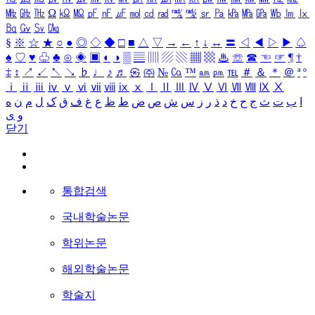
㎒
㎓
㎔
Ω
㏀
㏁
㎊
㎋
㎌
㏖
㏅
㎭
㎮
㎯
㏛
㎩
㎪
㎫
㎬
㏝
㏐
㏓
㏃
㏉
㏜
㏆
§
※
☆
★
○
●
◎
◇
◆
□
■
△
▽
→
←
↑
↓
↔
〓
◁
◀
▷
▶
♤
♠
♡
♥
♧
♣
⊙
◈
▣
◐
◑
▒
▤
▥
▨
▧
▦
▩
♨
☏
☎
☜
☞
¶
†
‡
↕
↗
↙
↖
↘
♭
♩
♪
♬
㉿
㈜
№
㏇
™
㏂
㏘
℡
＃
＆
＊
＠
ª
º
ⅰ
ⅱ
ⅲ
ⅳ
ⅴ
ⅵ
ⅶ
ⅷ
ⅸ
ⅹ
Ⅰ
Ⅱ
Ⅲ
Ⅳ
Ⅴ
Ⅵ
Ⅶ
Ⅷ
Ⅸ
Ⅹ
ا
ب
ت
ث
ج
ح
خ
د
ذ
ر
ز
س
ش
ص
ض
ط
ظ
ع
غ
ف
ق
ک
ل
م
ن
ه
و
ی
닫기
통합검색
국내학술논문
학위논문
해외학술논문
학술지