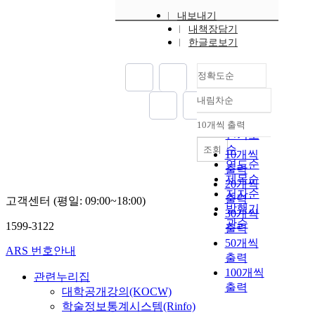
내보내기
내책장담기
한글로보기
정확도순
내림차순
정확도
순
10개씩 출력
내림차순
인기도
순
조회
10개씩
연도순
출력
제목순
20개씩
저자순
출력
고객센터 (평일: 09:00~18:00)
발행기
30개씩
관순
1599-3122
출력
50개씩
ARS 번호안내
출력
100개씩
관련누리집
출력
대학공개강의(KOCW)
학술정보통계시스템(Rinfo)