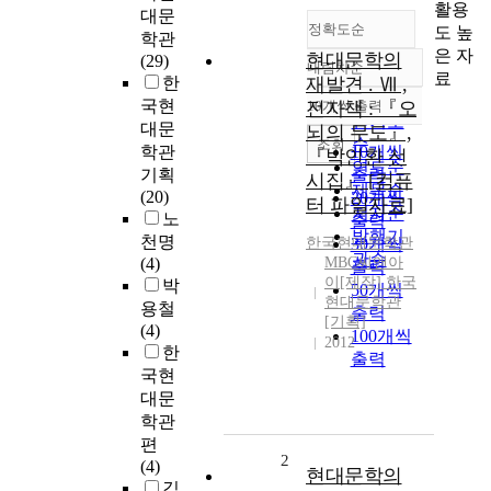
활용
대문
정확도순
도 높
학관
은 자
현대문학의
(29)
내림차순
정확도
료
한
재발견 . Ⅶ ,
순
국현
전자책 : 『오
10개씩 출력
내림차순
인기도
대문
뇌의 무도』,
순
조회
학관
10개씩
『박인환 선
연도순
기획
출력
시집』 [컴퓨
제목순
(20)
20개씩
터 파일자료]
저자순
노
출력
발행기
천명
한국현대문학관
30개씩
관순
(4)
MBC씨앤아
출력
이[제작] 한국
박
50개씩
현대문학관
용철
출력
[기획]
(4)
100개씩
2012
한
출력
국현
대문
학관
편
2
(4)
현대문학의
김