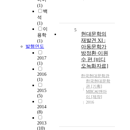
(1)
백
석
(1)
이
5
현대문학의
용학
재발견 XI :
(1)
발행연도
아동문학가
방정환·이원
2017
수 편 [비디
(1)
오녹화자료]
2016
한국현대문학관
(1)
한국현대문학
관 [기획]
2015
MBC씨앤아
(5)
이 [제작]
2016
2014
(8)
2013
(10)