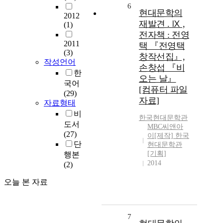
6
현대문학의
2012
재발견 . Ⅸ ,
(1)
전자책 : 전영
2011
택 『전영택
(3)
창작선집』,
작성언어
손창섭 『비
한
오는 날』
국어
[컴퓨터 파일
(29)
자료]
자료형태
비
한국현대문학관
도서
MBC씨앤아
(27)
이[제작] 한국
단
현대문학관
[기획]
행본
2014
(2)
오늘 본 자료
7