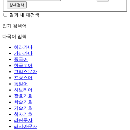
상세검색
결과 내 재검색
인기 검색어
다국어 입력
히라가나
가타카나
중국어
한글고어
그리스문자
프랑스어
독일어
히브리어
괄호기호
학술기호
기술기호
첨자기호
라틴문자
러시아문자