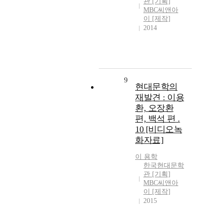
관 [기획]
MBC씨앤아
이 [제작]
2014
9
현대문학의
재발견 : 이용
환, 오장환
편, 백석 편 .
10 [비디오녹
화자료]
이 용학
한국현대문학
관 [기획]
MBC씨앤아
이 [제작]
2015