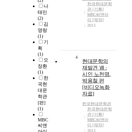
(2)
한국현대문학
나
관 [기획]
태민
MBC씨앤아
(2)
이 [제작]
김
2013
영랑
(1)
기
획
(1)
4
오
현대문학의
장환
재발견 Ⅶ :
(1)
시인 노천명.
한
박용철 편
국현
[비디오녹화
대문
자료]
학관
[편]
한국현대문학관
(1)
한국현대문학
관 [기획]
MBC
MBC씨앤아
씨앤
이 [제작]
2013
아이