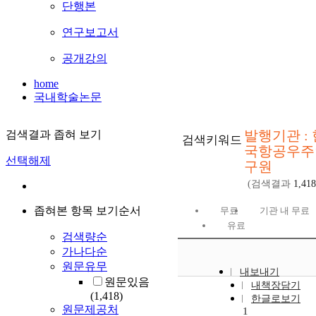
단행본
연구보고서
공개강의
home
국내학술논문
발행기관 : 
검색결과 좁혀 보기
검색키워드
국항공우주
선택해제
구원
(검색결과
1,418
좁혀본 항목 보기순서
무료
기관 내 무료
유료
검색량순
가나다순
원문유무
내보내기
원문있음
내책장담기
(1,418)
한글로보기
원문제공처
1