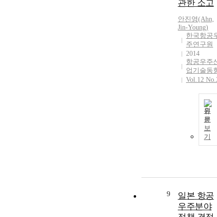
관한 소고
안진영(Ahn,
Jin-Young)
한국항공
주연구원
2014
항공우주
업기술동
Vol.12 No.
원
문
보
기
9
일본 항공
우주분야