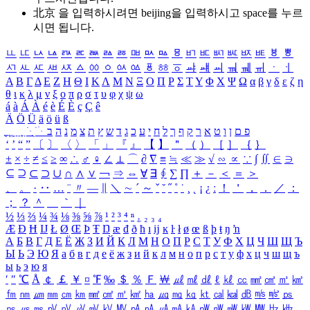
北京 을 입력하시려면
beijing
을 입력하시고 space를 누르
시면 됩니다.
ㅥ
ㅦ
ㅧ
ㅨ
ㅩ
ㅪ
ㅫ
ㅬ
ㅭ
ㅮ
ㅯ
ㅰ
ㅱ
ㅲ
ㅳ
ㅴ
ㅵ
ㅶ
ㅷ
ㅸ
ㅹ
ㅺ
ㅻ
ㅼ
ㅽ
ㅾ
ㅿ
ㆀ
ㆁ
ㆂ
ㆃ
ㆄ
ㆅ
ㆆ
ㆇ
ㆈ
ㆉ
ㆊ
ㆋ
ㆌ
ㆍ
ㆎ
Α
Β
Γ
Δ
Ε
Ζ
Η
Θ
Ι
Κ
Λ
Μ
Ν
Ξ
Ο
Π
Ρ
Σ
Τ
Υ
Φ
Χ
Ψ
Ω
α
β
γ
δ
ε
ζ
η
θ
ι
κ
λ
μ
ν
ξ
ο
π
ρ
σ
τ
υ
φ
χ
ψ
ω
á
à
Á
À
é
è
É
È
ç
Ç
ê
Ä
Ö
Ü
ä
ö
ü
ß
ְ
ֳ
ֲ
ֱ
ָ
ַ
ֵ
ֶ
ִ
ֹ
ּ
ֻ
ׂ
ׁ
ּ
ב
ה
נ
מ
צ
ת
ץ
ש
ד
ג
כ
ע
י
ח
ל
ך
ף
ק
ר
א
ט
ו
ן
ם
פ
‘
’
“
”
〔
〕
〈
〉
「
」
『
』
【
】
＂
（
）
［
］
｛
｝
±
×
÷
≠
≤
≥
∞
∴
♂
♀
∠
⊥
⌒
∂
∇
≡
≒
≪
≫
√
∽
∝
∵
∫
∬
∈
∋
⊆
⊇
⊂
⊃
∪
∩
∧
∨
￢
⇒
⇔
∀
∃
∮
∑
∏
＋
－
＜
＝
＞
、
。
·
‥
…
¨
〃
―
∥
＼
∼
´
～
ˇ
˘
˝
˚
˙
¸
˛
¡
¿
ː
！
＇
，
．
／
：
；
？
＾
＿
｀
｜
½
⅓
⅔
¼
¾
⅛
⅜
⅝
⅞
¹
²
³
⁴
ⁿ
₁
₂
₃
₄
Æ
Ð
Ħ
Ĳ
Ł
Ø
Œ
Þ
Ŧ
Ŋ
æ
đ
ð
ħ
ı
ĳ
ĸ
ŀ
ł
ø
œ
ß
þ
ŧ
ŋ
ŉ
А
Б
В
Г
Д
Е
Ё
Ж
З
И
Й
К
Л
М
Н
О
П
Р
С
Т
У
Ф
Х
Ц
Ч
Ш
Щ
Ъ
Ы
Ь
Э
Ю
Я
а
б
в
г
д
е
ё
ж
з
и
й
к
л
м
н
о
п
р
с
т
у
ф
х
ц
ч
ш
щ
ъ
ы
ь
э
ю
я
′
″
℃
Å
￠
￡
￥
¤
℉
‰
＄
％
Ｆ
￦
㎕
㎖
㎗
ℓ
㎘
㏄
㎣
㎤
㎥
㎦
㎙
㎚
㎛
㎜
㎝
㎞
㎟
㎠
㎡
㎢
㏊
㎍
㎎
㎏
㏏
㎈
㎉
㏈
㎧
㎨
㎰
㎱
㎲
㎳
㎴
㎵
㎶
㎷
㎸
㎹
㎀
㎁
㎂
㎃
㎄
㎺
㎻
㎽
㎾
㎿
㎐
㎑