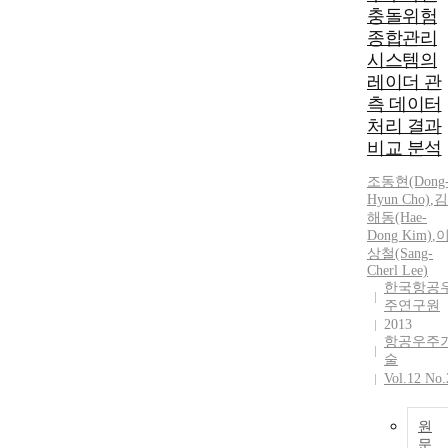
충돌위험
종합관리
시스템의
레이더 관
측 데이터
처리 결과
비교 분석
조동현(Dong
Hyun Cho)
,
김
해동(Hae-
Dong Kim)
,
상철(Sang-
Cherl Lee)
한국항공
주연구원
2013
항공우주
술
Vol.12 No.
원
문