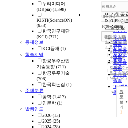
누리미디어
정확도순
(DBpia)
(1,398)
민간항공
내림차순
정확도
KISTI(ScienceON)
데이터링
순
(933)
10개씩 출력
기술동향
내림차
인기도
한국연구재단
순
조회
(KCI)
(371)
배중원
,
김태
10개씩
등재정보
식
,
전향식
,
남
연도순
출력
기욱
KCI등재
(1)
제목순
20개씩
한국항공
학술지명
저자순
출력
주연구원
발행기
항공우주산업
30개씩
2006
관순
기술동향
(711)
항공우주
출력
항공우주기술
업기술동
50개씩
Vol.4 No.2
(706)
출력
한국학논집
(1)
100개
주제분류
원
출력
공학
(1,417)
문
보
인문학
(1)
기
발행연도
2
2026
(13)
2025
(25)
2024
(28)