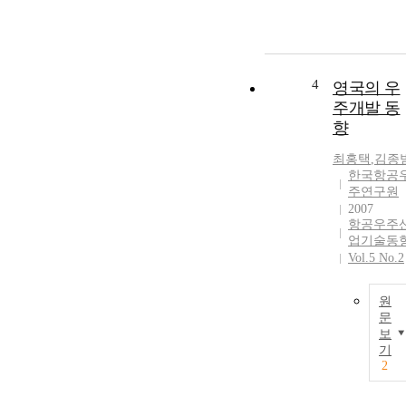
4
영국의 우
주개발 동
향
최홍택
,
김종
한국항공
주연구원
2007
항공우주
업기술동
Vol.5 No.2
원
문
보
기
2