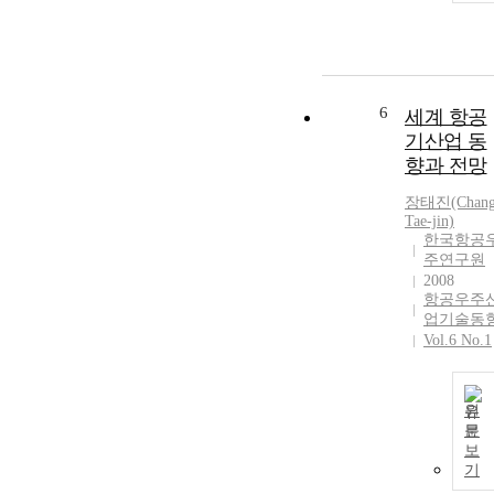
6
세계 항공
기산업 동
향과 전망
장태진(Chan
Tae-jin)
한국항공
주연구원
2008
항공우주
업기술동
Vol.6 No.1
원
문
보
기