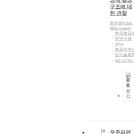
정책 결정
구조에 대
한 관찰
최우영(Choi,
Woo-young)
한국항공
주연구원
2014
항공우주
업기술동
Vol.12 No.
원
문
보
기
10
우주파편