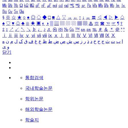
㎒
㎓
㎔
Ω
㏀
㏁
㎊
㎋
㎌
㏖
㏅
㎭
㎮
㎯
㏛
㎩
㎪
㎫
㎬
㏝
㏐
㏓
㏃
㏉
㏜
㏆
§
※
☆
★
○
●
◎
◇
◆
□
■
△
▽
→
←
↑
↓
↔
〓
◁
◀
▷
▶
♤
♠
♡
♥
♧
♣
⊙
◈
▣
◐
◑
▒
▤
▥
▨
▧
▦
▩
♨
☏
☎
☜
☞
¶
†
‡
↕
↗
↙
↖
↘
♭
♩
♪
♬
㉿
㈜
№
㏇
™
㏂
㏘
℡
＃
＆
＊
＠
ª
º
ⅰ
ⅱ
ⅲ
ⅳ
ⅴ
ⅵ
ⅶ
ⅷ
ⅸ
ⅹ
Ⅰ
Ⅱ
Ⅲ
Ⅳ
Ⅴ
Ⅵ
Ⅶ
Ⅷ
Ⅸ
Ⅹ
ا
ب
ت
ث
ج
ح
خ
د
ذ
ر
ز
س
ش
ص
ض
ط
ظ
ع
غ
ف
ق
ک
ل
م
ن
ه
و
ی
닫기
통합검색
국내학술논문
학위논문
해외학술논문
학술지