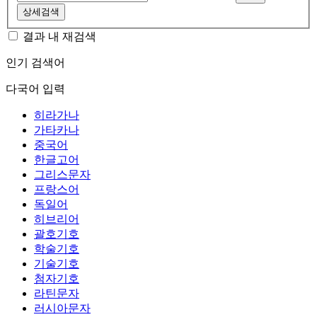
상세검색
결과 내 재검색
인기 검색어
다국어 입력
히라가나
가타카나
중국어
한글고어
그리스문자
프랑스어
독일어
히브리어
괄호기호
학술기호
기술기호
첨자기호
라틴문자
러시아문자