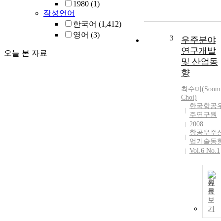
1980
(1)
작성언어
한국어
(1,412)
영어
(3)
3
우주분야
연구개발
오늘 본 자료
및 산업동
향
최수미(Soom
Choi)
한국항공
주연구원
2008
항공우주
업기술동
Vol.6 No.1
원
문
보
기