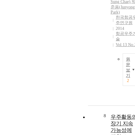
Sung Chae)
,
준용(Junyong
Park)
한국항공
주연구원
2014
항공우주
술
Vol.13 No.
원
문
보
기
2
8
우주활동
장기 지속
가능성에