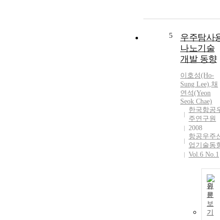
5
우주탐사
나노기술
개발 동향
이호성(Ho-
Sung Lee)
,
채
연석(Yeon
Seok Chae)
한국항공
주연구원
2008
항공우주
업기술동
Vol.6 No.1
원
문
보
기