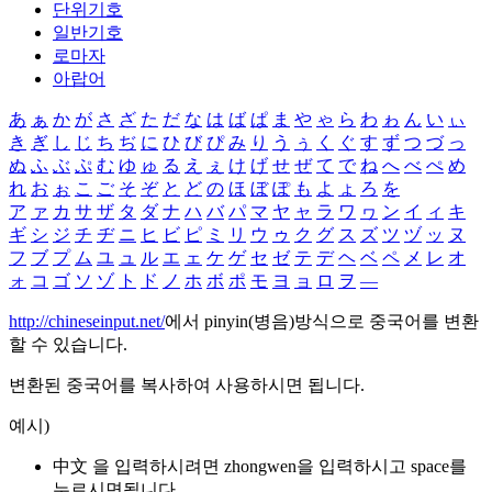
단위기호
일반기호
로마자
아랍어
あ
ぁ
か
が
さ
ざ
た
だ
な
は
ば
ぱ
ま
や
ゃ
ら
わ
ゎ
ん
い
ぃ
き
ぎ
し
じ
ち
ぢ
に
ひ
び
ぴ
み
り
う
ぅ
く
ぐ
す
ず
つ
づ
っ
ぬ
ふ
ぶ
ぷ
む
ゆ
ゅ
る
え
ぇ
け
げ
せ
ぜ
て
で
ね
へ
べ
ぺ
め
れ
お
ぉ
こ
ご
そ
ぞ
と
ど
の
ほ
ぼ
ぽ
も
よ
ょ
ろ
を
ア
ァ
カ
サ
ザ
タ
ダ
ナ
ハ
バ
パ
マ
ヤ
ャ
ラ
ワ
ヮ
ン
イ
ィ
キ
ギ
シ
ジ
チ
ヂ
ニ
ヒ
ビ
ピ
ミ
リ
ウ
ゥ
ク
グ
ス
ズ
ツ
ヅ
ッ
ヌ
フ
ブ
プ
ム
ユ
ュ
ル
エ
ェ
ケ
ゲ
セ
ゼ
テ
デ
ヘ
ベ
ペ
メ
レ
オ
ォ
コ
ゴ
ソ
ゾ
ト
ド
ノ
ホ
ボ
ポ
モ
ヨ
ョ
ロ
ヲ
―
http://chineseinput.net/
에서 pinyin(병음)방식으로 중국어를 변환
할 수 있습니다.
변환된 중국어를 복사하여 사용하시면 됩니다.
예시)
中文 을 입력하시려면
zhongwen
을 입력하시고 space를
누르시면됩니다.