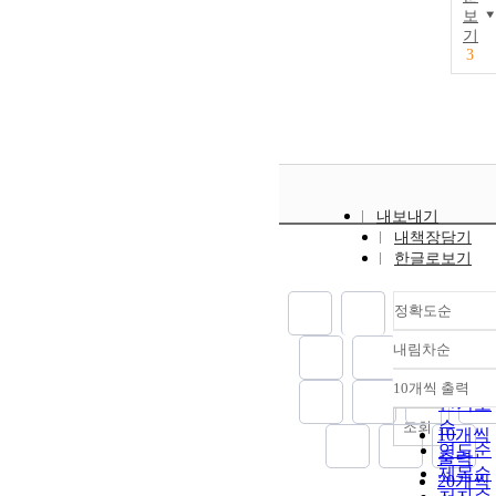
보
기
3
내보내기
내책장담기
한글로보기
정확도순
내림차순
정확도
순
10개씩 출력
내림차
인기도
순
조회
10개씩
연도순
출력
제목순
20개씩