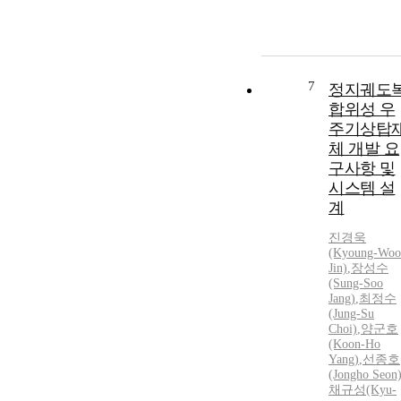
7
정지궤도
합위성 우
주기상탑
체 개발 요
구사항 및
시스템 설
계
진경욱
(Kyoung-Woo
Jin)
,
장성수
(Sung-Soo
Jang)
,
최정수
(Jung-Su
Choi)
,
양군호
(Koon-Ho
Yang)
,
선종호
(Jongho Seon
채규성(Kyu-