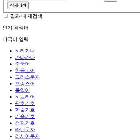
상세검색
결과 내 재검색
인기 검색어
다국어 입력
히라가나
가타카나
중국어
한글고어
그리스문자
프랑스어
독일어
히브리어
괄호기호
학술기호
기술기호
첨자기호
라틴문자
러시아문자