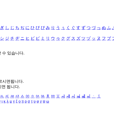
ぎ
し
じ
ち
ぢ
に
ひ
び
ぴ
み
り
う
ぅ
く
ぐ
す
ず
つ
づ
っ
ぬ
ふ
シ
ジ
チ
ヂ
ニ
ヒ
ビ
ピ
ミ
リ
ウ
ゥ
ク
グ
ス
ズ
ツ
ヅ
ッ
ヌ
フ
ブ
할 수 있습니다.
누르시면됩니다.
시면 됩니다.
ㅻ
ㅼ
ㅽ
ㅾ
ㅿ
ㆀ
ㆁ
ㆂ
ㆃ
ㆄ
ㆅ
ㆆ
ㆇ
ㆈ
ㆉ
ㆊ
ㆋ
ㆌ
ㆍ
ㆎ
θ
ι
κ
λ
μ
ν
ξ
ο
π
ρ
σ
τ
υ
φ
χ
ψ
ω