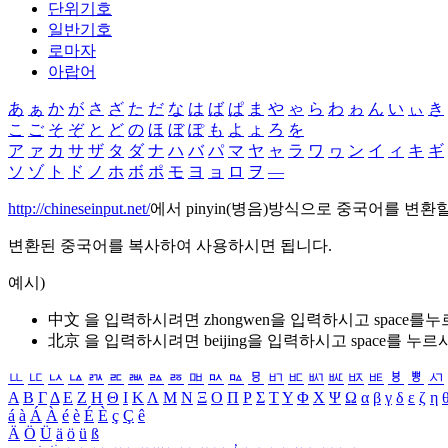
단위기호
일반기호
로마자
아랍어
あ
ぁ
か
が
さ
ざ
た
だ
な
は
ば
ぱ
ま
や
ゃ
ら
わ
ゎ
ん
い
ぃ
き
こ
ご
そ
ぞ
と
ど
の
ほ
ぼ
ぽ
も
よ
ょ
ろ
を
ア
ァ
カ
サ
ザ
タ
ダ
ナ
ハ
バ
パ
マ
ヤ
ャ
ラ
ワ
ヮ
ン
イ
ィ
キ
ギ
ソ
ゾ
ト
ド
ノ
ホ
ボ
ポ
モ
ヨ
ョ
ロ
ヲ
―
http://chineseinput.net/
에서 pinyin(병음)방식으로 중국어를 변환
변환된 중국어를 복사하여 사용하시면 됩니다.
예시)
中文 을 입력하시려면
zhongwen
을 입력하시고 space를
北京 을 입력하시려면
beijing
을 입력하시고 space를 누르
ㅥ
ㅦ
ㅧ
ㅨ
ㅩ
ㅪ
ㅫ
ㅬ
ㅭ
ㅮ
ㅯ
ㅰ
ㅱ
ㅲ
ㅳ
ㅴ
ㅵ
ㅶ
ㅷ
ㅸ
ㅹ
ㅺ
Α
Β
Γ
Δ
Ε
Ζ
Η
Θ
Ι
Κ
Λ
Μ
Ν
Ξ
Ο
Π
Ρ
Σ
Τ
Υ
Φ
Χ
Ψ
Ω
α
β
γ
δ
ε
ζ
η
á
à
Á
À
é
è
É
È
ç
Ç
ê
Ä
Ö
Ü
ä
ö
ü
ß