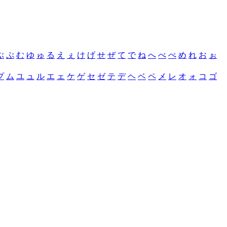
ぶ
ぷ
む
ゆ
ゅ
る
え
ぇ
け
げ
せ
ぜ
て
で
ね
へ
べ
ぺ
め
れ
お
ぉ
プ
ム
ユ
ュ
ル
エ
ェ
ケ
ゲ
セ
ゼ
テ
デ
ヘ
ベ
ペ
メ
レ
オ
ォ
コ
ゴ