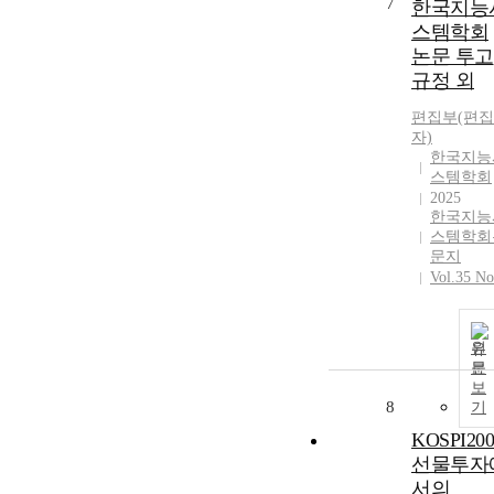
7
한국지능
스템학회
논문 투고
규정 외
편집부(편집
자)
한국지능
스템학회
2025
한국지능
스템학회
문지
Vol.35 No
원
문
보
8
기
KOSPI200
선물투자
서의