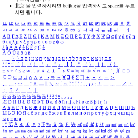
北京 을 입력하시려면
beijing
을 입력하시고 space를 누르
시면 됩니다.
ㅥ
ㅦ
ㅧ
ㅨ
ㅩ
ㅪ
ㅫ
ㅬ
ㅭ
ㅮ
ㅯ
ㅰ
ㅱ
ㅲ
ㅳ
ㅴ
ㅵ
ㅶ
ㅷ
ㅸ
ㅹ
ㅺ
ㅻ
ㅼ
ㅽ
ㅾ
ㅿ
ㆀ
ㆁ
ㆂ
ㆃ
ㆄ
ㆅ
ㆆ
ㆇ
ㆈ
ㆉ
ㆊ
ㆋ
ㆌ
ㆍ
ㆎ
Α
Β
Γ
Δ
Ε
Ζ
Η
Θ
Ι
Κ
Λ
Μ
Ν
Ξ
Ο
Π
Ρ
Σ
Τ
Υ
Φ
Χ
Ψ
Ω
α
β
γ
δ
ε
ζ
η
θ
ι
κ
λ
μ
ν
ξ
ο
π
ρ
σ
τ
υ
φ
χ
ψ
ω
á
à
Á
À
é
è
É
È
ç
Ç
ê
Ä
Ö
Ü
ä
ö
ü
ß
ְ
ֳ
ֲ
ֱ
ָ
ַ
ֵ
ֶ
ִ
ֹ
ּ
ֻ
ׂ
ׁ
ּ
ב
ה
נ
מ
צ
ת
ץ
ש
ד
ג
כ
ע
י
ח
ל
ך
ף
ק
ר
א
ט
ו
ן
ם
פ
‘
’
“
”
〔
〕
〈
〉
「
」
『
』
【
】
＂
（
）
［
］
｛
｝
±
×
÷
≠
≤
≥
∞
∴
♂
♀
∠
⊥
⌒
∂
∇
≡
≒
≪
≫
√
∽
∝
∵
∫
∬
∈
∋
⊆
⊇
⊂
⊃
∪
∩
∧
∨
￢
⇒
⇔
∀
∃
∮
∑
∏
＋
－
＜
＝
＞
、
。
·
‥
…
¨
〃
―
∥
＼
∼
´
～
ˇ
˘
˝
˚
˙
¸
˛
¡
¿
ː
！
＇
，
．
／
：
；
？
＾
＿
｀
｜
½
⅓
⅔
¼
¾
⅛
⅜
⅝
⅞
¹
²
³
⁴
ⁿ
₁
₂
₃
₄
Æ
Ð
Ħ
Ĳ
Ł
Ø
Œ
Þ
Ŧ
Ŋ
æ
đ
ð
ħ
ı
ĳ
ĸ
ŀ
ł
ø
œ
ß
þ
ŧ
ŋ
ŉ
А
Б
В
Г
Д
Е
Ё
Ж
З
И
Й
К
Л
М
Н
О
П
Р
С
Т
У
Ф
Х
Ц
Ч
Ш
Щ
Ъ
Ы
Ь
Э
Ю
Я
а
б
в
г
д
е
ё
ж
з
и
й
к
л
м
н
о
п
р
с
т
у
ф
х
ц
ч
ш
щ
ъ
ы
ь
э
ю
я
′
″
℃
Å
￠
￡
￥
¤
℉
‰
＄
％
Ｆ
￦
㎕
㎖
㎗
ℓ
㎘
㏄
㎣
㎤
㎥
㎦
㎙
㎚
㎛
㎜
㎝
㎞
㎟
㎠
㎡
㎢
㏊
㎍
㎎
㎏
㏏
㎈
㎉
㏈
㎧
㎨
㎰
㎱
㎲
㎳
㎴
㎵
㎶
㎷
㎸
㎹
㎀
㎁
㎂
㎃
㎄
㎺
㎻
㎽
㎾
㎿
㎐
㎑