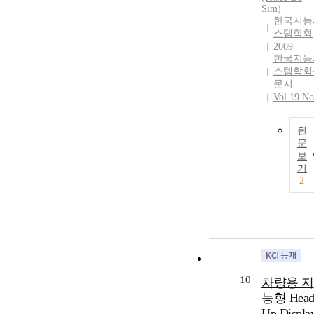
Sim)
한국지능
스템학회
2009
한국지능
스템학회
문지
Vol.19 No
원
문
보
기
2
10
차량용 지
능형 Head
Up Displa