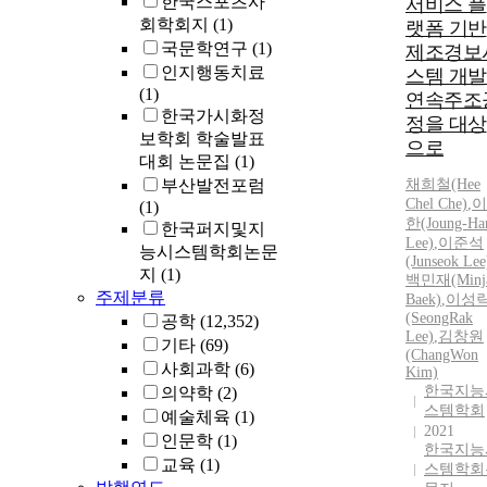
한국스포츠사
서비스 플
회학회지
(1)
랫폼 기반
국문학연구
(1)
제조경보
인지행동치료
스템 개발
(1)
연속주조
한국가시화정
정을 대상
보학회 학술발표
으로
대회 논문집
(1)
부산발전포럼
채희철(Hee
Chel Che)
,
이
(1)
한(Joung-Ha
한국퍼지및지
Lee)
,
이준석
능시스템학회논문
(Junseok Lee
지
(1)
백민재(Minj
주제분류
Baek)
,
이성
(SeongRak
공학
(12,352)
Lee)
,
김창원
기타
(69)
(ChangWon
사회과학
(6)
Kim)
한국지능
의약학
(2)
스템학회
예술체육
(1)
2021
인문학
(1)
한국지능
교육
(1)
스템학회