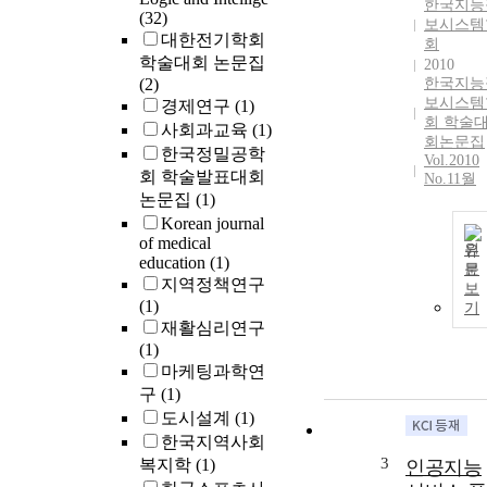
한국지능
(32)
보시스템
대한전기학회
회
학술대회 논문집
2010
(2)
한국지능
보시스템
경제연구
(1)
회 학술
사회과교육
(1)
회논문집
한국정밀공학
Vol.2010
회 학술발표대회
No.11월
논문집
(1)
Korean journal
of medical
원
education
(1)
문
지역정책연구
보
(1)
기
재활심리연구
(1)
마케팅과학연
구
(1)
도시설계
(1)
한국지역사회
3
복지학
(1)
인공지능