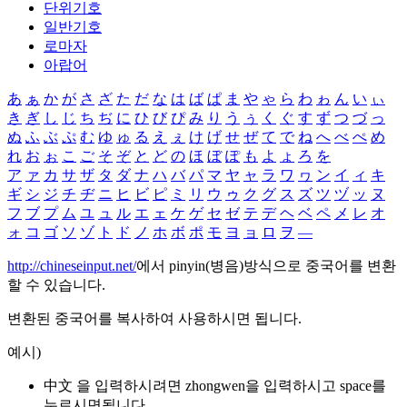
단위기호
일반기호
로마자
아랍어
あ
ぁ
か
が
さ
ざ
た
だ
な
は
ば
ぱ
ま
や
ゃ
ら
わ
ゎ
ん
い
ぃ
き
ぎ
し
じ
ち
ぢ
に
ひ
び
ぴ
み
り
う
ぅ
く
ぐ
す
ず
つ
づ
っ
ぬ
ふ
ぶ
ぷ
む
ゆ
ゅ
る
え
ぇ
け
げ
せ
ぜ
て
で
ね
へ
べ
ぺ
め
れ
お
ぉ
こ
ご
そ
ぞ
と
ど
の
ほ
ぼ
ぽ
も
よ
ょ
ろ
を
ア
ァ
カ
サ
ザ
タ
ダ
ナ
ハ
バ
パ
マ
ヤ
ャ
ラ
ワ
ヮ
ン
イ
ィ
キ
ギ
シ
ジ
チ
ヂ
ニ
ヒ
ビ
ピ
ミ
リ
ウ
ゥ
ク
グ
ス
ズ
ツ
ヅ
ッ
ヌ
フ
ブ
プ
ム
ユ
ュ
ル
エ
ェ
ケ
ゲ
セ
ゼ
テ
デ
ヘ
ベ
ペ
メ
レ
オ
ォ
コ
ゴ
ソ
ゾ
ト
ド
ノ
ホ
ボ
ポ
モ
ヨ
ョ
ロ
ヲ
―
http://chineseinput.net/
에서 pinyin(병음)방식으로 중국어를 변환
할 수 있습니다.
변환된 중국어를 복사하여 사용하시면 됩니다.
예시)
中文 을 입력하시려면
zhongwen
을 입력하시고 space를
누르시면됩니다.