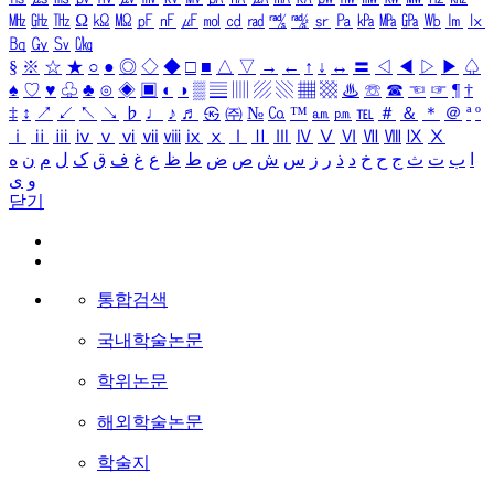
㎒
㎓
㎔
Ω
㏀
㏁
㎊
㎋
㎌
㏖
㏅
㎭
㎮
㎯
㏛
㎩
㎪
㎫
㎬
㏝
㏐
㏓
㏃
㏉
㏜
㏆
§
※
☆
★
○
●
◎
◇
◆
□
■
△
▽
→
←
↑
↓
↔
〓
◁
◀
▷
▶
♤
♠
♡
♥
♧
♣
⊙
◈
▣
◐
◑
▒
▤
▥
▨
▧
▦
▩
♨
☏
☎
☜
☞
¶
†
‡
↕
↗
↙
↖
↘
♭
♩
♪
♬
㉿
㈜
№
㏇
™
㏂
㏘
℡
＃
＆
＊
＠
ª
º
ⅰ
ⅱ
ⅲ
ⅳ
ⅴ
ⅵ
ⅶ
ⅷ
ⅸ
ⅹ
Ⅰ
Ⅱ
Ⅲ
Ⅳ
Ⅴ
Ⅵ
Ⅶ
Ⅷ
Ⅸ
Ⅹ
ا
ب
ت
ث
ج
ح
خ
د
ذ
ر
ز
س
ش
ص
ض
ط
ظ
ع
غ
ف
ق
ک
ل
م
ن
ه
و
ی
닫기
통합검색
국내학술논문
학위논문
해외학술논문
학술지