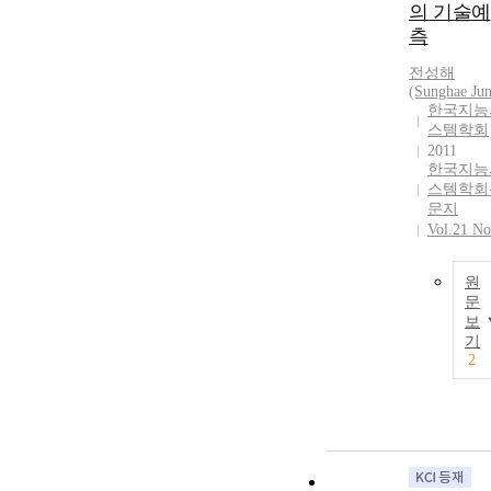
의 기술예
측
전성해
(Sunghae Jun
한국지능
스템학회
2011
한국지능
스템학회
문지
Vol.21 No
원
문
보
기
2