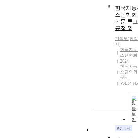
6
한국지능
스템학회
논문 투고
규정 외
편집부(편집
자)
한국지능
스템학회
2024
한국지능
스템학회
문지
Vol.34 No
원
문
보
기