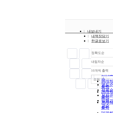
내보내기
내책장담기
한글로보기
정확도순
내림차순
정확
순
10개씩 출력
내림
인기
순
조회
10개
연도
출력
제목
20개
저자
출력
발행
30개
관순
출력
50개