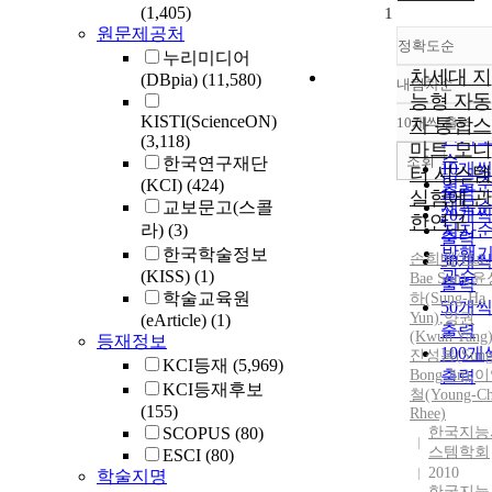
(1,405)
1
원문제공처
정확도순
누리미디어
차세대 지
(DBpia)
(11,580)
내림차순
정확
능형 자동
순
KISTI(ScienceON)
10개씩 출력
차 통합스
내림
인기
(3,118)
마트 모니
순
조회
한국연구재단
10개
터 시스템
연도
(KCI)
(424)
출력
실험에 관
교보문고(스콜
제목
20개
한연구
라)
(3)
저자
출력
발행
한국학술정보
손희배(Hui-
30개
(KISS)
(1)
관순
Bae Son)
,
윤
출력
학술교육원
하(Sung-Ha
50개
Yun)
,
양권
(eArticle)
(1)
출력
(Kwun Yang
등재정보
100개
진성봉(Sung
KCI등재
(5,969)
Bong Jin)
출력
,
이
KCI등재후보
철(Young-Ch
(155)
Rhee)
SCOPUS
(80)
한국지능
스템학회
ESCI
(80)
2010
학술지명
한국지능