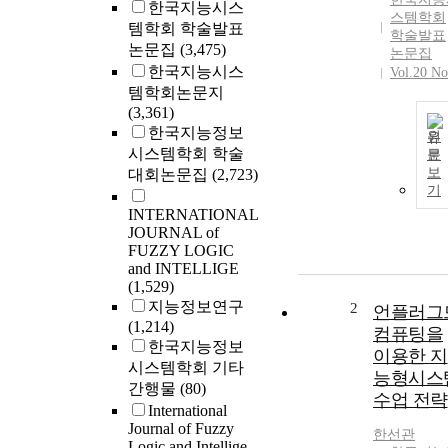
한국지능시스
스템학회
템학회 학술발표
학술발표
논문집
(3,475)
논문집
한국지능시스
Vol.20 No
템학회논문지
(3,361)
한국지능정보
원
시스템학회 학술
문
보
대회논문집
(2,723)
기
INTERNATIONAL
JOURNAL of
FUZZY LOGIC
and INTELLIGE
(1,529)
지능정보연구
2
언플러그
(1,214)
컴퓨팅을
한국지능정보
이용한 지
시스템학회 기타
능형시스
간행물
(80)
수업 전략
International
Journal of Fuzzy
한선관
Logic and Intellige