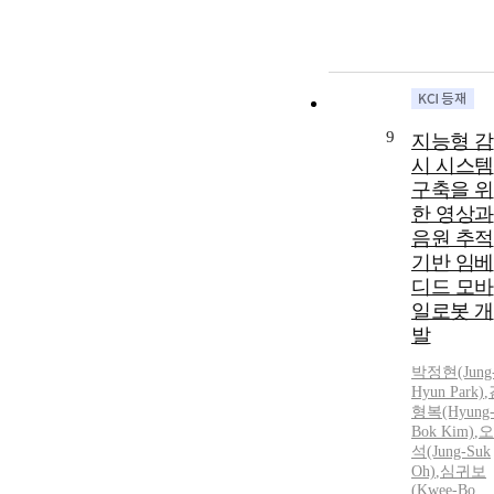
9
지능형 감
시 시스템
구축을 위
한 영상과
음원 추적
기반 임베
디드 모바
일로봇 개
발
박정현(Jung
Hyun Park)
,
형복(Hyung
Bok Kim)
,
오
석(Jung-Suk
Oh)
,
심귀보
(Kwee-Bo