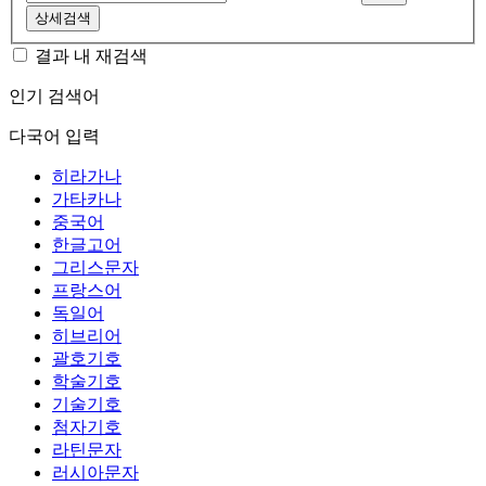
상세검색
결과 내 재검색
인기 검색어
다국어 입력
히라가나
가타카나
중국어
한글고어
그리스문자
프랑스어
독일어
히브리어
괄호기호
학술기호
기술기호
첨자기호
라틴문자
러시아문자