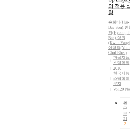
의 적용 
험
손희배(Hui-
Bae Son)
,
반
진(Hyeong-J
Ban)
,
양권
(Kwun Yang
이영철(Youn
Chul Rhee)
한국지능
스템학회
2010
한국지능
스템학회
문지
Vol.20 No
원
문
보
기
2