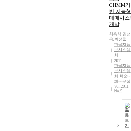
CHMM기
반 지능형
매매시스
개발
최흥식
,
김선
웅
,
박성철
한국지능
보시스템
회
2011
한국지능
보시스템
회 학술
회논문집
Vol.2011
No.5
원
문
보
기