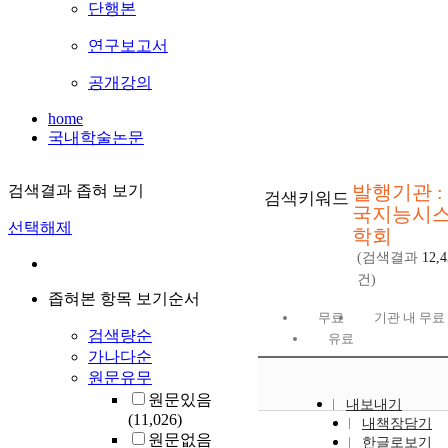
단행본
연구보고서
공개강의
home
국내학술논문
발행기관 :
검색결과 좁혀 보기
검색키워드
국지능시
선택해제
학회
(검색결과
12,4
건)
좁혀본 항목 보기순서
무료
기관 내 무료
검색량순
유료
가나다순
원문유무
원문있음
내보내기
(11,026)
내책장담기
원문없음
한글로보기