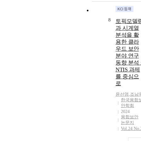
8
토픽모델
과 시계열
분석을 활
용한 클라
우드 보안
분야 연구
동향 분석 
NTIS 과제
를 중심으
로
윤선영
,
조남
한국융합
안학회
2024
융합보안
논문지
Vol.24 No.