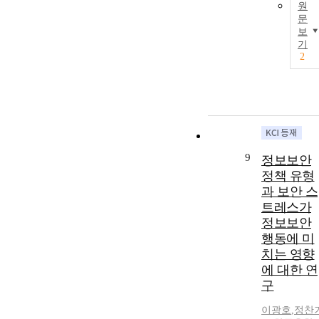
원
문
보
기
2
9
정보보안
정책 유형
과 보안 스
트레스가
정보보안
행동에 미
치는 영향
에 대한 연
구
이광호
,
정찬