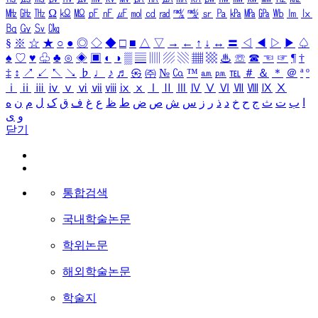
㎒
㎓
㎔
Ω
㏀
㏁
㎊
㎋
㎌
㏖
㏅
㎭
㎮
㎯
㏛
㎩
㎪
㎫
㎬
㏝
㏐
㏓
㏃
㏉
㏜
㏆
§
※
☆
★
○
●
◎
◇
◆
□
■
△
▽
→
←
↑
↓
↔
〓
◁
◀
▷
▶
♤
♠
♡
♥
♧
♣
⊙
◈
▣
◐
◑
▒
▤
▥
▨
▧
▦
▩
♨
☏
☎
☜
☞
¶
†
‡
↕
↗
↙
↖
↘
♭
♩
♪
♬
㉿
㈜
№
㏇
™
㏂
㏘
℡
＃
＆
＊
＠
ª
º
ⅰ
ⅱ
ⅲ
ⅳ
ⅴ
ⅵ
ⅶ
ⅷ
ⅸ
ⅹ
Ⅰ
Ⅱ
Ⅲ
Ⅳ
Ⅴ
Ⅵ
Ⅶ
Ⅷ
Ⅸ
Ⅹ
ا
ب
ت
ث
ج
ح
خ
د
ذ
ر
ز
س
ش
ص
ض
ط
ظ
ع
غ
ف
ق
ک
ل
م
ن
ه
و
ی
닫기
통합검색
국내학술논문
학위논문
해외학술논문
학술지