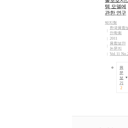
술보호시
템 모델에
관한 연구
박지형
한국융합
안학회
2011
융합보안
논문지
Vol.11 No.
원
문
보
기
2