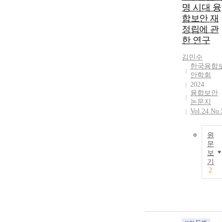
명 시대 융
합보안 재
정립에 관
한 연구
김민수
한국융합
안학회
2024
융합보안
논문지
Vol.24 No.
원
문
보
기
2