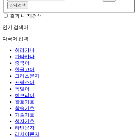
상세검색
결과 내 재검색
인기 검색어
다국어 입력
히라가나
가타카나
중국어
한글고어
그리스문자
프랑스어
독일어
히브리어
괄호기호
학술기호
기술기호
첨자기호
라틴문자
러시아문자