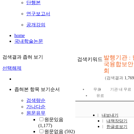
단행본
연구보고서
공개강의
home
국내학술논문
발행기관 : 
검색결과 좁혀 보기
검색키워드
국융합보안
선택해제
회
(검색결과
1,769
좁혀본 항목 보기순서
무료
기관 내 무료
유료
검색량순
가나다순
원문유무
내보내기
원문있음
내책장담기
(1,177)
한글로보기
원문없음
(592)