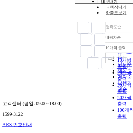
내보내기
내책장담기
한글로보기
정확도순
내림차순
정확도
순
10개씩 출력
내림차
인기도
순
조회
10개씩
연도순
출력
제목순
20개씩
저자순
출력
발행기
30개씩
관순
출력
50개씩
고객센터 (평일: 09:00~18:00)
출력
100개
1599-3122
출력
ARS 번호안내