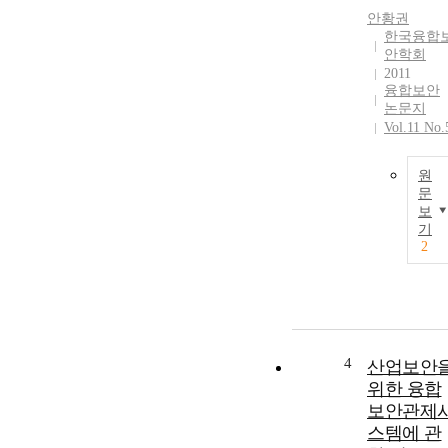
안황권
한국융합
안학회
2011
융합보안
논문지
Vol.11 No.
원
문
보
기
2
4
산업보안
위한 융합
보안관제
스템에 관