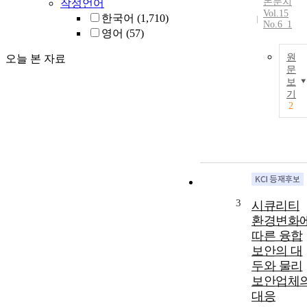
논문지
작성언어
Vol.15
한국어
(1,710)
No.6_1
영어
(57)
원
오늘 본 자료
문
보
기
2
3
시큐리티
환경변화
따른 융합
보안의 대
두와 물리
보안업체
대응