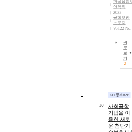
한국융합
안학회
2022
융합보안
논문지
Vol.22 No.
원
문
보
기
2
10
사회공학
기법을 이
용한 새로
운 첨단기