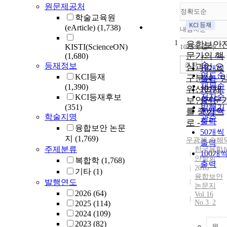
원문제공처
정확도순
학술교육원
(eArticle)
(1,738)
내림차순
정확도
1
순
융합보안
KISTI(ScienceON)
10개씩 출력
내림차
인기도
문가의 핵
(1,680)
순
조회
등재정보
심과업 요
10개씩
연도순
KCI등재
구분석 - 
출력
제목순
(1,390)
위산업체
20개씩
저자순
KCI등재후보
보안전문
출력
(351)
발행기
를 중심으
30개씩
학술지명
관순
출력
로 -
융합보안 논문
50개씩
지
(1,769)
우광제
,
송해
출력
주제분류
한국융합
100개
안학회
복합학
(1,768)
출력
2016
기타
(1)
융합보안
발행연도
논문지
2026
(64)
Vol.16
No.3_2
2025
(114)
2024
(109)
2023
(82)
원