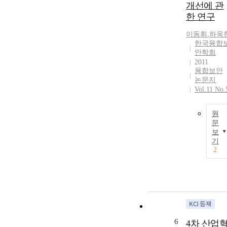
개선에 관
한 연구
이동휘
,
하옥
한국융합
안학회
2011
융합보안
논문지
Vol.11 No.
원
문
보
기
2
6
4차 산업