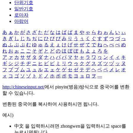
단위기호
일반기호
로마자
아랍어
あ
ぁ
か
が
さ
ざ
た
だ
な
は
ば
ぱ
ま
や
ゃ
ら
わ
ゎ
ん
い
ぃ
き
ぎ
し
じ
ち
ぢ
に
ひ
び
ぴ
み
り
う
ぅ
く
ぐ
す
ず
つ
づ
っ
ぬ
ふ
ぶ
ぷ
む
ゆ
ゅ
る
え
ぇ
け
げ
せ
ぜ
て
で
ね
へ
べ
ぺ
め
れ
お
ぉ
こ
ご
そ
ぞ
と
ど
の
ほ
ぼ
ぽ
も
よ
ょ
ろ
を
ア
ァ
カ
サ
ザ
タ
ダ
ナ
ハ
バ
パ
マ
ヤ
ャ
ラ
ワ
ヮ
ン
イ
ィ
キ
ギ
シ
ジ
チ
ヂ
ニ
ヒ
ビ
ピ
ミ
リ
ウ
ゥ
ク
グ
ス
ズ
ツ
ヅ
ッ
ヌ
フ
ブ
プ
ム
ユ
ュ
ル
エ
ェ
ケ
ゲ
セ
ゼ
テ
デ
ヘ
ベ
ペ
メ
レ
オ
ォ
コ
ゴ
ソ
ゾ
ト
ド
ノ
ホ
ボ
ポ
モ
ヨ
ョ
ロ
ヲ
―
http://chineseinput.net/
에서 pinyin(병음)방식으로 중국어를 변환
할 수 있습니다.
변환된 중국어를 복사하여 사용하시면 됩니다.
예시)
中文 을 입력하시려면
zhongwen
을 입력하시고 space를
누르시면됩니다.