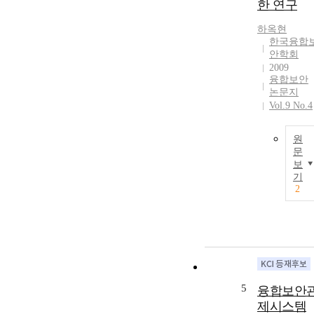
한 연구
하옥현
한국융합
안학회
2009
융합보안
논문지
Vol.9 No.4
원
문
보
기
2
5
융합보안
제시스템