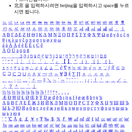
北京 을 입력하시려면
beijing
을 입력하시고 space를 누르
시면 됩니다.
ㅥ
ㅦ
ㅧ
ㅨ
ㅩ
ㅪ
ㅫ
ㅬ
ㅭ
ㅮ
ㅯ
ㅰ
ㅱ
ㅲ
ㅳ
ㅴ
ㅵ
ㅶ
ㅷ
ㅸ
ㅹ
ㅺ
ㅻ
ㅼ
ㅽ
ㅾ
ㅿ
ㆀ
ㆁ
ㆂ
ㆃ
ㆄ
ㆅ
ㆆ
ㆇ
ㆈ
ㆉ
ㆊ
ㆋ
ㆌ
ㆍ
ㆎ
Α
Β
Γ
Δ
Ε
Ζ
Η
Θ
Ι
Κ
Λ
Μ
Ν
Ξ
Ο
Π
Ρ
Σ
Τ
Υ
Φ
Χ
Ψ
Ω
α
β
γ
δ
ε
ζ
η
θ
ι
κ
λ
μ
ν
ξ
ο
π
ρ
σ
τ
υ
φ
χ
ψ
ω
á
à
Á
À
é
è
É
È
ç
Ç
ê
Ä
Ö
Ü
ä
ö
ü
ß
ְ
ֳ
ֲ
ֱ
ָ
ַ
ֵ
ֶ
ִ
ֹ
ּ
ֻ
ׂ
ׁ
ּ
ב
ה
נ
מ
צ
ת
ץ
ש
ד
ג
כ
ע
י
ח
ל
ך
ף
ק
ר
א
ט
ו
ן
ם
פ
‘
’
“
”
〔
〕
〈
〉
「
」
『
』
【
】
＂
（
）
［
］
｛
｝
±
×
÷
≠
≤
≥
∞
∴
♂
♀
∠
⊥
⌒
∂
∇
≡
≒
≪
≫
√
∽
∝
∵
∫
∬
∈
∋
⊆
⊇
⊂
⊃
∪
∩
∧
∨
￢
⇒
⇔
∀
∃
∮
∑
∏
＋
－
＜
＝
＞
、
。
·
‥
…
¨
〃
―
∥
＼
∼
´
～
ˇ
˘
˝
˚
˙
¸
˛
¡
¿
ː
！
＇
，
．
／
：
；
？
＾
＿
｀
｜
½
⅓
⅔
¼
¾
⅛
⅜
⅝
⅞
¹
²
³
⁴
ⁿ
₁
₂
₃
₄
Æ
Ð
Ħ
Ĳ
Ł
Ø
Œ
Þ
Ŧ
Ŋ
æ
đ
ð
ħ
ı
ĳ
ĸ
ŀ
ł
ø
œ
ß
þ
ŧ
ŋ
ŉ
А
Б
В
Г
Д
Е
Ё
Ж
З
И
Й
К
Л
М
Н
О
П
Р
С
Т
У
Ф
Х
Ц
Ч
Ш
Щ
Ъ
Ы
Ь
Э
Ю
Я
а
б
в
г
д
е
ё
ж
з
и
й
к
л
м
н
о
п
р
с
т
у
ф
х
ц
ч
ш
щ
ъ
ы
ь
э
ю
я
′
″
℃
Å
￠
￡
￥
¤
℉
‰
＄
％
Ｆ
￦
㎕
㎖
㎗
ℓ
㎘
㏄
㎣
㎤
㎥
㎦
㎙
㎚
㎛
㎜
㎝
㎞
㎟
㎠
㎡
㎢
㏊
㎍
㎎
㎏
㏏
㎈
㎉
㏈
㎧
㎨
㎰
㎱
㎲
㎳
㎴
㎵
㎶
㎷
㎸
㎹
㎀
㎁
㎂
㎃
㎄
㎺
㎻
㎽
㎾
㎿
㎐
㎑