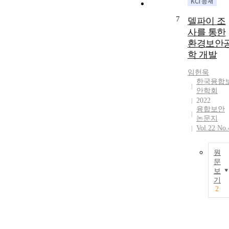
7
델파이 조
사를 통한
환경보안
학 개발
임헌욱
한국융합
안학회
2022
융합보안
논문지
Vol.22 No.
원
문
보
기
2