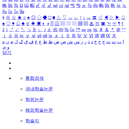
㎒
㎓
㎔
Ω
㏀
㏁
㎊
㎋
㎌
㏖
㏅
㎭
㎮
㎯
㏛
㎩
㎪
㎫
㎬
㏝
㏐
㏓
㏃
㏉
㏜
㏆
§
※
☆
★
○
●
◎
◇
◆
□
■
△
▽
→
←
↑
↓
↔
〓
◁
◀
▷
▶
♤
♠
♡
♥
♧
♣
⊙
◈
▣
◐
◑
▒
▤
▥
▨
▧
▦
▩
♨
☏
☎
☜
☞
¶
†
‡
↕
↗
↙
↖
↘
♭
♩
♪
♬
㉿
㈜
№
㏇
™
㏂
㏘
℡
＃
＆
＊
＠
ª
º
ⅰ
ⅱ
ⅲ
ⅳ
ⅴ
ⅵ
ⅶ
ⅷ
ⅸ
ⅹ
Ⅰ
Ⅱ
Ⅲ
Ⅳ
Ⅴ
Ⅵ
Ⅶ
Ⅷ
Ⅸ
Ⅹ
ا
ب
ت
ث
ج
ح
خ
د
ذ
ر
ز
س
ش
ص
ض
ط
ظ
ع
غ
ف
ق
ک
ل
م
ن
ه
و
ی
닫기
통합검색
국내학술논문
학위논문
해외학술논문
학술지