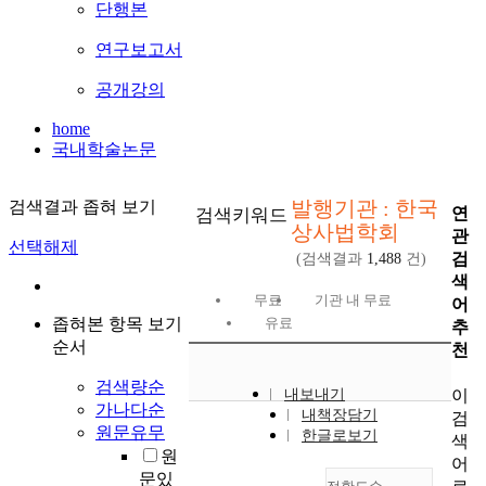
단행본
연구보고서
공개강의
home
국내학술논문
발행기관 : 한국
검색결과 좁혀 보기
연
검색키워드
상사법학회
관
선택해제
검
(검색결과
1,488
건)
색
무료
기관 내 무료
어
좁혀본 항목 보기
유료
추
순서
천
검색량순
이
내보내기
가나다순
내책장담기
검
원문유무
한글로보기
색
원
어
문있