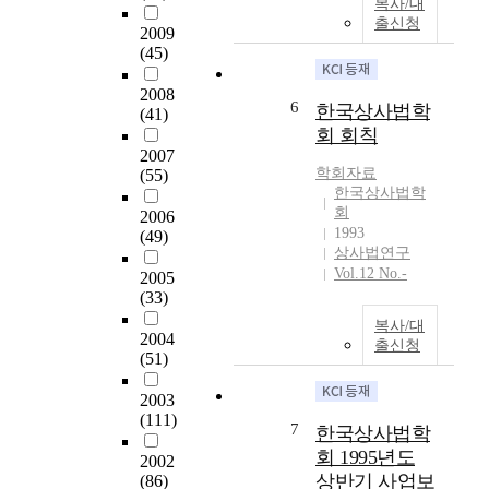
a
복사/대
출신청
l
2009
i
(45)
n
n
2008
6
한국상사법학
o
(41)
회 회칙
v
2007
a
학회자료
(55)
t
한국상사법학
i
회
2006
o
1993
(49)
n
상사법연구
s
Vol.12 No.-
2005
,
(33)
l
복사/대
i
2004
출신청
k
(51)
e
a
2003
r
(111)
7
한국상사법학
t
회 1995년도
2002
i
상반기 사업보
(86)
f