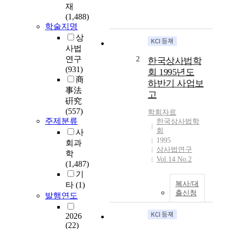
a
재
d
(1,488)
a
학술지명
y
상
s
사법
w
연구
2
한국상사법학
e
(931)
회 1995년도
h
商
하반기 사업보
a
事法
고
v
硏究
e
(557)
학회자료
s
주제분류
한국상사법학
o
회
사
m
1995
회과
a
상사법연구
학
n
Vol.14 No.2
(1,487)
y
기
o
복사/대
타
(1)
p
출신청
발행연도
p
o
2026
r
(22)
t