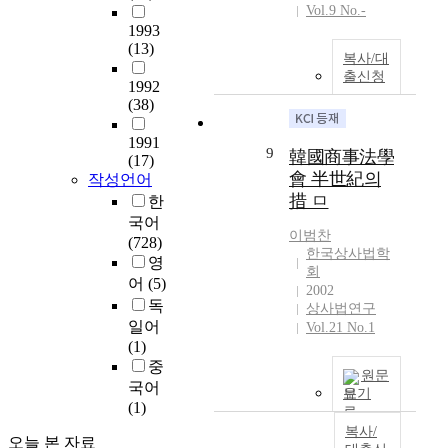
c
Vol.9 No.-
k
1993
c
(13)
복사/대
h
출신청
1992
a
(38)
i
n
1991
e
9
韓國商事法學
(17)
t
會 半世紀의
작성언어
c
措 ㅁ
한
.
국어
,
이범찬
(728)
s
한국상사법학
영
o
회
어
(5)
t
2002
독
h
상사법연구
일어
a
Vol.21 No.1
(1)
t
중
w
원문
e
국어
보기
c
(1)
a
복사/
오늘 본 자료
n