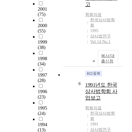
고
i
2001
c
(75)
학회자료
i
한국상사법학
a
2000
회
l
(55)
1995
i
상사법연구
n
1999
Vol.14 No.1
t
(38)
e
복사/대
l
1998
출신청
l
(34)
i
1997
g
(28)
e
8
1991년도 한국
n
상사법학회 사
1996
c
(23)
업보고
e
o
1995
학회자료
r
(24)
한국상사법학
b
회
l
1994
1991
o
(13)
상사법연구