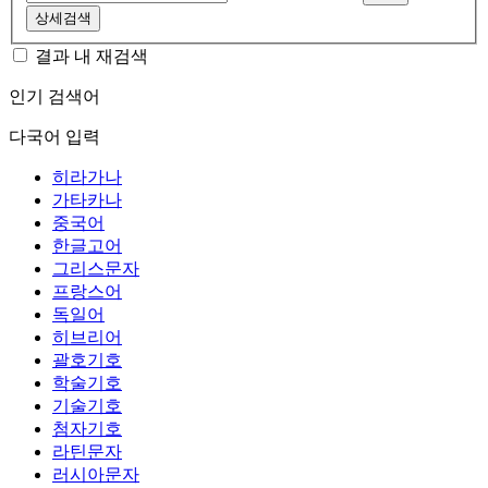
상세검색
결과 내 재검색
인기 검색어
다국어 입력
히라가나
가타카나
중국어
한글고어
그리스문자
프랑스어
독일어
히브리어
괄호기호
학술기호
기술기호
첨자기호
라틴문자
러시아문자