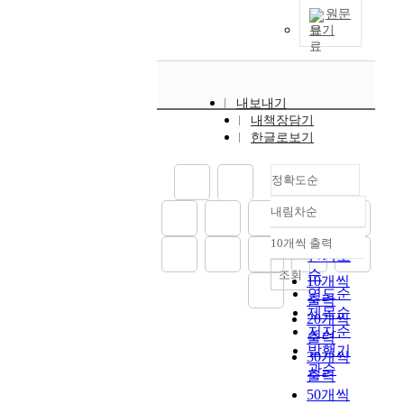
0
있
사
i
과
원문
0
다
하
보기
c
변
여
.
고
a
화
개
해
삼
c
양
소
방
국
t
상
이
후
시
i
내보내기
을
상
부
대
내책장담기
v
고
의
터
토
한글로보기
i
찰
청
출
기
t
하
동
범
를
i
였
정확도순
기
한
수
e
다
시
우
집
s
내림차순
.
정확도
대
리
한
h
한
·
나
순
10개씩 출력
윌
a
국
내림차순
초
라
인기도
리
d
에
기
고
순
조회
10개씩
엄
b
서
철
고
연도순
출력
고
e
세
기
학
제목순
우
20개씩
e
석
시
은
저자순
랜
출력
n
핵
대
그
발행기
드
e
30개씩
형
유
역
관순
(
s
태
출력
적
사
W
t
는
50개씩
이
가