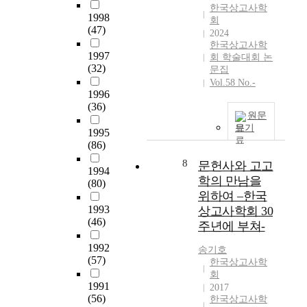
한
6
한국상고사학
s
기
1998
것
0
회
p
술
(47)
이
년
2024
e
적
다
대
한국상고사학
r
특
1997
회 학술대회 논
.
까
i
(32)
징
문집
한
지
o
으
Vol.58 No.-
국
전
1996
d
로
에
통
(36)
,
분
서
고
원문
t
류
고
고
보기
1995
h
하
고
학
(86)
e
여
학
,
8
i
각
문헌사와 고고
연
1
1994
n
형
학의 만남을
구
9
(80)
s
태
위하여 –한국
가
7
t
에
1993
시
0
상고사학회 30
i
서
(46)
작
년
주년에 부쳐-
t
보
된
대
u
이
1992
송기호
지
말
t
(57)
는
한국상고사학
일
과
i
제
회
제
1
1991
o
작
2017
강
9
(56)
한국상고사학
n
기
점
8