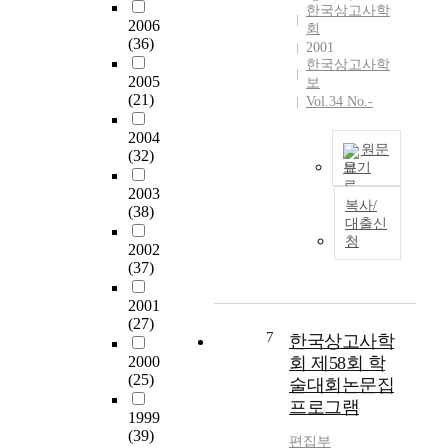
a
적
한국상고사학
시
2006
n
은
회
대
(36)
a
1
2001
와
한국상고사학
r
0
초
2005
보
c
여
기
(21)
Vol.34 No.-
h
곳
철
a
이
기
2004
e
다
원문
시
(32)
o
.
보기
대
l
본
2003
고
서
복사/
o
논
(38)
고
구
대출신
g
문
학
고
청
y
에
2002
에
고
.
(37)
서
대
학
D
는
한
의
2001
u
한
연
패
(27)
r
국
구
러
7
한국상고사학
i
출
흐
다
2000
회 제58회 학
n
토
름
임
(25)
술대회논문집
g
세
을
은
프로그램
t
석
정
1
1999
h
핵
리
9
(39)
편집부
i
을