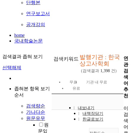
단행본
연구보고서
공개강의
home
국내학술논문
발행기관 : 한국
검색결과 좁혀 보기
연
검색키워드
상고사학회
관
선택해제
검
(검색결과
1,398
건)
색
무료
기관 내 무료
어
좁혀본 항목 보기
유료
추
순서
천
검색량순
이
내보내기
가나다순
내책장담기
검
원문유무
한글로보기
색
원
어
문있