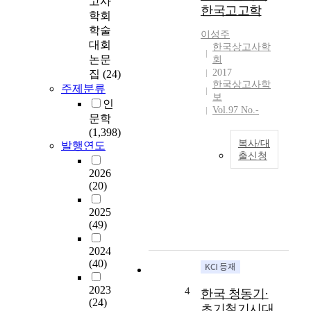
고사
형
한국고고학
학회
태
학술
이성주
를
대회
한국상고사학
통
논문
회
하
2017
집
(24)
여
한국상고사학
주제분류
기
보
인
술
Vol.97 No.-
문학
적
(1,398)
특
복사/대
발행연도
징
출신청
을
2026
T
살
(20)
h
펴
e
볼
2025
1
수
(49)
9
있
7
다
2024
0
.
(40)
’
현
s
재
2023
4
한국 청동기·
a
까
(24)
초기철기시대