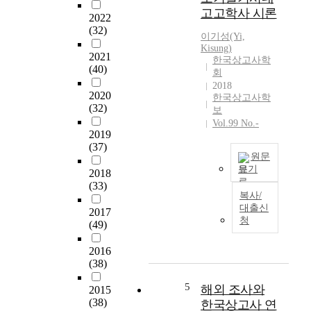
n
지
고고학사 시론
d
한
2022
8
(32)
국
이기성(Yi,
0
에
Kisung)
2021
’
서
한국상고사학
(40)
s
는
회
w
약
2018
2020
한국상고사학
a
6
(32)
보
s
0
Vol.99 No.-
v
여
2019
e
곳
(37)
r
의
원문
y
세
보기
2018
i
석
(33)
본
복사/
m
기
논
대출신
p
유
2017
문
청
o
(49)
적
은
r
이
한
2016
t
확
반
(38)
a
인
도
n
되
에
5
해외 조사와
2015
t
고
서
(38)
한국상고사 연
p
있