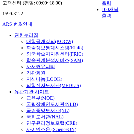
i
a
Ⅰ
고객센터 (평일: 09:00~18:00)
출력
발
아
l
b
:
100개씩
굴
직
l
1599-3122
l
쐐
출력
조
도
i
i
기
사
일
ARS 번호안내
a
s
형
되
천
m
h
,
었
하
관련누리집
G
e
Ⅱ
고
여
대학공개강의(KOCW)
o
d
:
,
학
학술정보통계시스템(Rinfo)
w
a
배
1
문
외국학술지지원센터(FRIC)
l
n
밑
,
적
학술관계분석서비스(SAM)
a
d
모
0
수
사서커뮤니티
n
t
양
0
준
기관회원
d
h
,
0
이
지식나눔(LOOK)
,
e
Ⅲ
여
서
1
의학전자도서관(MEDLIS)
r
:
편
구
8
유관기관 사이트
e
능
이
는
4
g
교육부(MOE)
주
넘
말
2
i
형
국립장애인도서관(NLD)
는
할
–
o
,
국립중앙도서관(NL)
논
것
1
n
Ⅳ
국회도서관(NAL)
문
도
9
a
:
연구윤리정보포털(CRE)
이
없
2
l
새
사이언스온 (ScienceON)
발
고
2
c
기