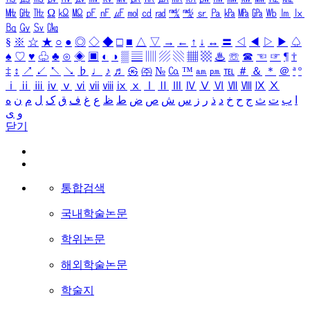
㎒
㎓
㎔
Ω
㏀
㏁
㎊
㎋
㎌
㏖
㏅
㎭
㎮
㎯
㏛
㎩
㎪
㎫
㎬
㏝
㏐
㏓
㏃
㏉
㏜
㏆
§
※
☆
★
○
●
◎
◇
◆
□
■
△
▽
→
←
↑
↓
↔
〓
◁
◀
▷
▶
♤
♠
♡
♥
♧
♣
⊙
◈
▣
◐
◑
▒
▤
▥
▨
▧
▦
▩
♨
☏
☎
☜
☞
¶
†
‡
↕
↗
↙
↖
↘
♭
♩
♪
♬
㉿
㈜
№
㏇
™
㏂
㏘
℡
＃
＆
＊
＠
ª
º
ⅰ
ⅱ
ⅲ
ⅳ
ⅴ
ⅵ
ⅶ
ⅷ
ⅸ
ⅹ
Ⅰ
Ⅱ
Ⅲ
Ⅳ
Ⅴ
Ⅵ
Ⅶ
Ⅷ
Ⅸ
Ⅹ
ا
ب
ت
ث
ج
ح
خ
د
ذ
ر
ز
س
ش
ص
ض
ط
ظ
ع
غ
ف
ق
ک
ل
م
ن
ه
و
ی
닫기
통합검색
국내학술논문
학위논문
해외학술논문
학술지