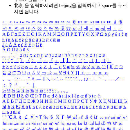
北京 을 입력하시려면
beijing
을 입력하시고 space를 누르
시면 됩니다.
ㅥ
ㅦ
ㅧ
ㅨ
ㅩ
ㅪ
ㅫ
ㅬ
ㅭ
ㅮ
ㅯ
ㅰ
ㅱ
ㅲ
ㅳ
ㅴ
ㅵ
ㅶ
ㅷ
ㅸ
ㅹ
ㅺ
ㅻ
ㅼ
ㅽ
ㅾ
ㅿ
ㆀ
ㆁ
ㆂ
ㆃ
ㆄ
ㆅ
ㆆ
ㆇ
ㆈ
ㆉ
ㆊ
ㆋ
ㆌ
ㆍ
ㆎ
Α
Β
Γ
Δ
Ε
Ζ
Η
Θ
Ι
Κ
Λ
Μ
Ν
Ξ
Ο
Π
Ρ
Σ
Τ
Υ
Φ
Χ
Ψ
Ω
α
β
γ
δ
ε
ζ
η
θ
ι
κ
λ
μ
ν
ξ
ο
π
ρ
σ
τ
υ
φ
χ
ψ
ω
á
à
Á
À
é
è
É
È
ç
Ç
ê
Ä
Ö
Ü
ä
ö
ü
ß
ְ
ֳ
ֲ
ֱ
ָ
ַ
ֵ
ֶ
ִ
ֹ
ּ
ֻ
ׂ
ׁ
ּ
ב
ה
נ
מ
צ
ת
ץ
ש
ד
ג
כ
ע
י
ח
ל
ך
ף
ק
ר
א
ט
ו
ן
ם
פ
‘
’
“
”
〔
〕
〈
〉
「
」
『
』
【
】
＂
（
）
［
］
｛
｝
±
×
÷
≠
≤
≥
∞
∴
♂
♀
∠
⊥
⌒
∂
∇
≡
≒
≪
≫
√
∽
∝
∵
∫
∬
∈
∋
⊆
⊇
⊂
⊃
∪
∩
∧
∨
￢
⇒
⇔
∀
∃
∮
∑
∏
＋
－
＜
＝
＞
、
。
·
‥
…
¨
〃
―
∥
＼
∼
´
～
ˇ
˘
˝
˚
˙
¸
˛
¡
¿
ː
！
＇
，
．
／
：
；
？
＾
＿
｀
｜
½
⅓
⅔
¼
¾
⅛
⅜
⅝
⅞
¹
²
³
⁴
ⁿ
₁
₂
₃
₄
Æ
Ð
Ħ
Ĳ
Ł
Ø
Œ
Þ
Ŧ
Ŋ
æ
đ
ð
ħ
ı
ĳ
ĸ
ŀ
ł
ø
œ
ß
þ
ŧ
ŋ
ŉ
А
Б
В
Г
Д
Е
Ё
Ж
З
И
Й
К
Л
М
Н
О
П
Р
С
Т
У
Ф
Х
Ц
Ч
Ш
Щ
Ъ
Ы
Ь
Э
Ю
Я
а
б
в
г
д
е
ё
ж
з
и
й
к
л
м
н
о
п
р
с
т
у
ф
х
ц
ч
ш
щ
ъ
ы
ь
э
ю
я
′
″
℃
Å
￠
￡
￥
¤
℉
‰
＄
％
Ｆ
￦
㎕
㎖
㎗
ℓ
㎘
㏄
㎣
㎤
㎥
㎦
㎙
㎚
㎛
㎜
㎝
㎞
㎟
㎠
㎡
㎢
㏊
㎍
㎎
㎏
㏏
㎈
㎉
㏈
㎧
㎨
㎰
㎱
㎲
㎳
㎴
㎵
㎶
㎷
㎸
㎹
㎀
㎁
㎂
㎃
㎄
㎺
㎻
㎽
㎾
㎿
㎐
㎑