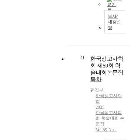
d
확
아
고
보기
r
인
도
현
본
e
된
7
금
복사/
고
s
석
0
까
대출신
는
e
기
청
여
지
1
a
조
년
후
8
r
합
의
기
8
c
상
시
과
4
h
을
간
정
년
e
검
10
한국상고사학
이
주
한
s
토
회 제59회 학
흘
의
국
a
하
렀
고
술대회논문집
을
n
여
으
고
목차
여
d
한
며
학
행
t
국
편집부
,
으
하
h
세
한국상고사학
지
로
면
e
석
회
금
변
서
a
기
2025
까
모
지
한국상고사학
c
문
지
되
회 학술대회 논
석
a
화
2
어
문집
묘
d
의
,
오
Vol.59 No.-
를
e
성
0
고
조
m
격