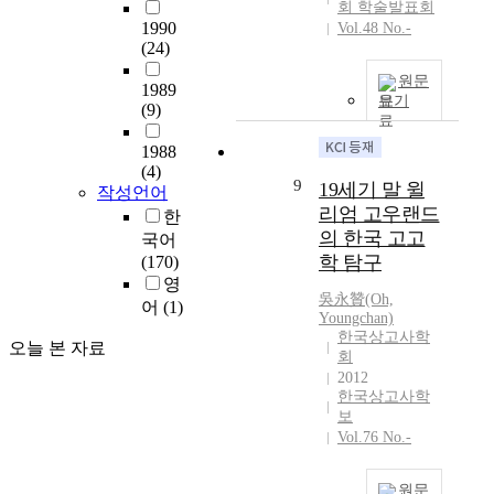
회 학술발표회
a
술
기
0
1990
Vol.48 No.-
l
양
를
년
(24)
f
상
포
대
o
을
원문
함
초
1989
u
살
보기
한
까
(9)
n
펴
다
지
d
보
1988
면
신
a
았
(4)
1
고
9
19세기 말 윌
t
다
작성언어
0
고
i
.
리엄 고우랜드
한
0
학
o
또
의 한국 고고
국어
년
혹
n
한
학 탐구
(170)
이
은
s
일
영
상
과
o
련
吳永贊(Oh,
,
정
어
(1)
Youngchan)
f
의
해
주
한국상고사학
t
세
오늘 본 자료
방
의
회
h
석
이
고
2012
e
기
후
고
한국상고사학
f
제
부
학
보
i
작
Vol.76 No.-
터
,
e
에
로
그
l
서
보
리
원문