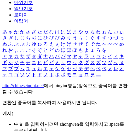
단위기호
일반기호
로마자
아랍어
あ
ぁ
か
が
さ
ざ
た
だ
な
は
ば
ぱ
ま
や
ゃ
ら
わ
ゎ
ん
い
ぃ
き
ぎ
し
じ
ち
ぢ
に
ひ
び
ぴ
み
り
う
ぅ
く
ぐ
す
ず
つ
づ
っ
ぬ
ふ
ぶ
ぷ
む
ゆ
ゅ
る
え
ぇ
け
げ
せ
ぜ
て
で
ね
へ
べ
ぺ
め
れ
お
ぉ
こ
ご
そ
ぞ
と
ど
の
ほ
ぼ
ぽ
も
よ
ょ
ろ
を
ア
ァ
カ
サ
ザ
タ
ダ
ナ
ハ
バ
パ
マ
ヤ
ャ
ラ
ワ
ヮ
ン
イ
ィ
キ
ギ
シ
ジ
チ
ヂ
ニ
ヒ
ビ
ピ
ミ
リ
ウ
ゥ
ク
グ
ス
ズ
ツ
ヅ
ッ
ヌ
フ
ブ
プ
ム
ユ
ュ
ル
エ
ェ
ケ
ゲ
セ
ゼ
テ
デ
ヘ
ベ
ペ
メ
レ
オ
ォ
コ
ゴ
ソ
ゾ
ト
ド
ノ
ホ
ボ
ポ
モ
ヨ
ョ
ロ
ヲ
―
http://chineseinput.net/
에서 pinyin(병음)방식으로 중국어를 변환
할 수 있습니다.
변환된 중국어를 복사하여 사용하시면 됩니다.
예시)
中文 을 입력하시려면
zhongwen
을 입력하시고 space를
누르시면됩니다.