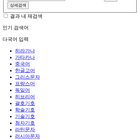
상세검색
결과 내 재검색
인기 검색어
다국어 입력
히라가나
가타카나
중국어
한글고어
그리스문자
프랑스어
독일어
히브리어
괄호기호
학술기호
기술기호
첨자기호
라틴문자
러시아문자