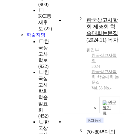
(900)
시
대
KCI등
에
2
한국상고사학
재후
출
회 제58회 학
보
(22)
현
술대회논문집
학술지명
하
(2024.11) 목차
한
는
국상
한
편집부
국
고사
한국상고사학
의
학보
회
세
(922)
2024
석
한국상고사학
한
회 학술대회 논
기
국상
문집
문
고사
Vol.58 No.-
화
학회
는
학술
다
원문
발표
양
보기
회
한
(452)
세
한
석
국상
3
70~80년대의
핵