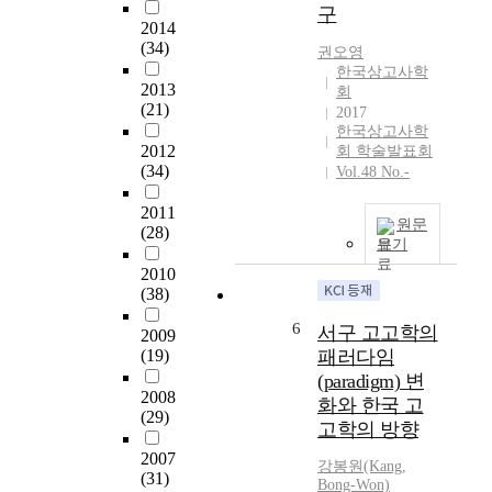
고
구
h
으
고
2014
a
며
학
(34)
권오영
s
,
조
한국상고사학
e
그
2013
사
회
i
중
(21)
가
2017
n
세
한국상고사학
시
t
석
2012
회 학술발표회
작
h
(34)
핵
Vol.48 No.-
된
e
과
일
2011
h
세
제
원문
(28)
i
석
강
보기
s
인
점
2010
t
이
기
(38)
o
집
부
r
중
6
서구 고고학의
터
2009
y
적
현
(19)
패러다임
o
으
재
(paradigm) 변
f
로
2008
까
화와 한국 고
K
출
(29)
지
고학의 방향
o
토
청
r
된
2007
동
강봉원(Kang,
e
(31)
유
기
Bong-Won)