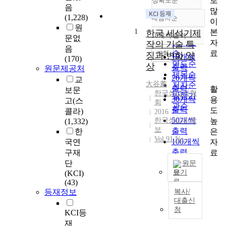
로
정확도순
음
많
(1,228)
내림차순
이
정확도
원
1
본
순
한국 세석기제
10개씩 출력
문없
내림차순
자
인기도
작의 기술 특
음
료
순
조회
징과 변화 양
10개씩
(170)
연도순
상
출력
원문제공처
제목순
20개씩
교
大谷薰
저자순
출력
활
보문
한국상고사학
발행기
30개씩
용
고(스
회
관순
출력
도
콜라)
2016
50개씩
높
한국상고사학
(1,332)
보
출력
은
한
Vol.91 No.-
100개씩
자
국연
출력
료
구재
단
원문
보기
(KCI)
(43)
후
등재정보
복사/
기
대출신
구
청
KCI등
석
재
기