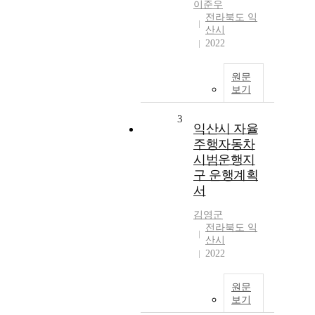
이준우
전라북도 익
산시
2022
원문
보기
3
익산시 자율
주행자동차
시범운행지
구 운행계획
서
김영군
전라북도 익
산시
2022
원문
보기