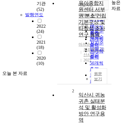
높은
육아종합지
기관
내림차순
정확도
자료
원센터 서부
(52)
순
발행연도
10개씩 출력
권 분소 건립
내림차순
인기도
기본구상 및
순
조회
2022
10개씩
타당성 조사
연도순
(24)
출력
연구 용역
제목순
20개씩
2021
저자순
마지순
출력
(18)
발행기
전라북도 익
30개씩
산시
관순
출력
2020
2022
50개씩
(10)
출력
오늘 본 자료
원문
100개씩
보기
출력
2
익산시 귀농
귀촌 실태분
석 및 활성화
방안 연구용
역