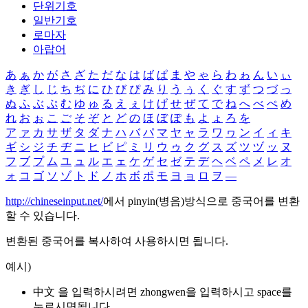
단위기호
일반기호
로마자
아랍어
あ
ぁ
か
が
さ
ざ
た
だ
な
は
ば
ぱ
ま
や
ゃ
ら
わ
ゎ
ん
い
ぃ
き
ぎ
し
じ
ち
ぢ
に
ひ
び
ぴ
み
り
う
ぅ
く
ぐ
す
ず
つ
づ
っ
ぬ
ふ
ぶ
ぷ
む
ゆ
ゅ
る
え
ぇ
け
げ
せ
ぜ
て
で
ね
へ
べ
ぺ
め
れ
お
ぉ
こ
ご
そ
ぞ
と
ど
の
ほ
ぼ
ぽ
も
よ
ょ
ろ
を
ア
ァ
カ
サ
ザ
タ
ダ
ナ
ハ
バ
パ
マ
ヤ
ャ
ラ
ワ
ヮ
ン
イ
ィ
キ
ギ
シ
ジ
チ
ヂ
ニ
ヒ
ビ
ピ
ミ
リ
ウ
ゥ
ク
グ
ス
ズ
ツ
ヅ
ッ
ヌ
フ
ブ
プ
ム
ユ
ュ
ル
エ
ェ
ケ
ゲ
セ
ゼ
テ
デ
ヘ
ベ
ペ
メ
レ
オ
ォ
コ
ゴ
ソ
ゾ
ト
ド
ノ
ホ
ボ
ポ
モ
ヨ
ョ
ロ
ヲ
―
http://chineseinput.net/
에서 pinyin(병음)방식으로 중국어를 변환
할 수 있습니다.
변환된 중국어를 복사하여 사용하시면 됩니다.
예시)
中文 을 입력하시려면
zhongwen
을 입력하시고 space를
누르시면됩니다.