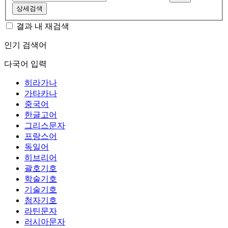
상세검색
결과 내 재검색
인기 검색어
다국어 입력
히라가나
가타카나
중국어
한글고어
그리스문자
프랑스어
독일어
히브리어
괄호기호
학술기호
기술기호
첨자기호
라틴문자
러시아문자