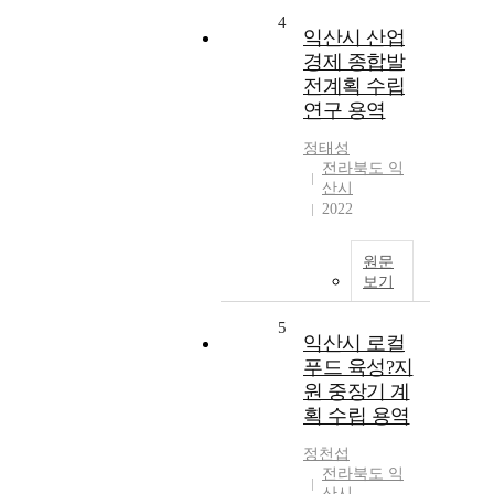
4
익산시 산업
경제 종합발
전계획 수립
연구 용역
정태성
전라북도 익
산시
2022
원문
보기
5
익산시 로컬
푸드 육성?지
원 중장기 계
획 수립 용역
정천섭
전라북도 익
산시