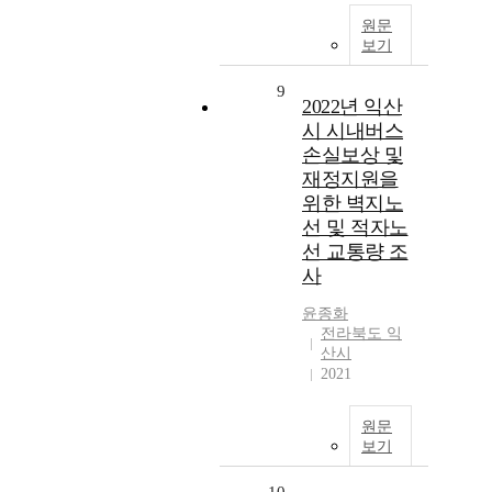
원문
보기
9
2022년 익산
시 시내버스
손실보상 및
재정지원을
위한 벽지노
선 및 적자노
선 교통량 조
사
윤종화
전라북도 익
산시
2021
원문
보기