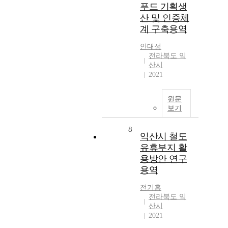
푸드 기획생
산 및 인증체
계 구축용역
안대성
전라북도 익
산시
2021
원문
보기
8
익산시 철도
유휴부지 활
용방안 연구
용역
전기흥
전라북도 익
산시
2021