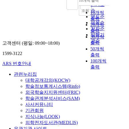
10개씩 출력
내림차순
인기도
순
조회
10개씩
연도순
출력
제목순
20개씩
저자순
출력
발행기
30개씩
관순
출력
고객센터 (평일: 09:00~18:00)
50개씩
1599-3122
출력
100개씩
ARS 번호안내
출력
관련누리집
대학공개강의(KOCW)
학술정보통계시스템(Rinfo)
외국학술지지원센터(FRIC)
학술관계분석서비스(SAM)
사서커뮤니티
기관회원
지식나눔(LOOK)
의학전자도서관(MEDLIS)
유관기관 사이트