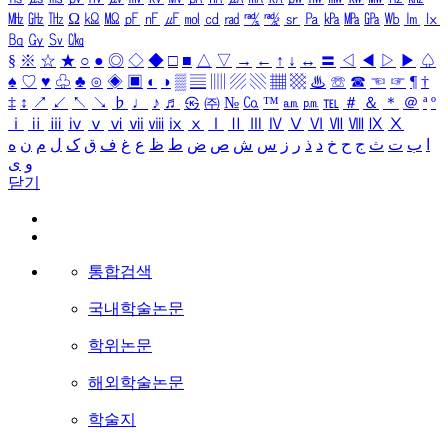
㎒
㎓
㎔
Ω
㏀
㏁
㎊
㎋
㎌
㏖
㏅
㎭
㎮
㎯
㏛
㎩
㎪
㎫
㎬
㏝
㏐
㏓
㏃
㏉
㏜
㏆
§
※
☆
★
○
●
◎
◇
◆
□
■
△
▽
→
←
↑
↓
↔
〓
◁
◀
▷
▶
♤
♠
♡
♥
♧
♣
⊙
◈
▣
◐
◑
▒
▤
▥
▨
▧
▦
▩
♨
☏
☎
☜
☞
¶
†
‡
↕
↗
↙
↖
↘
♭
♩
♪
♬
㉿
㈜
№
㏇
™
㏂
㏘
℡
＃
＆
＊
＠
ª
º
ⅰ
ⅱ
ⅲ
ⅳ
ⅴ
ⅵ
ⅶ
ⅷ
ⅸ
ⅹ
Ⅰ
Ⅱ
Ⅲ
Ⅳ
Ⅴ
Ⅵ
Ⅶ
Ⅷ
Ⅸ
Ⅹ
ا
ب
ت
ث
ج
ح
خ
د
ذ
ر
ز
س
ش
ص
ض
ط
ظ
ع
غ
ف
ق
ک
ل
م
ن
ه
و
ی
닫기
통합검색
국내학술논문
학위논문
해외학술논문
학술지