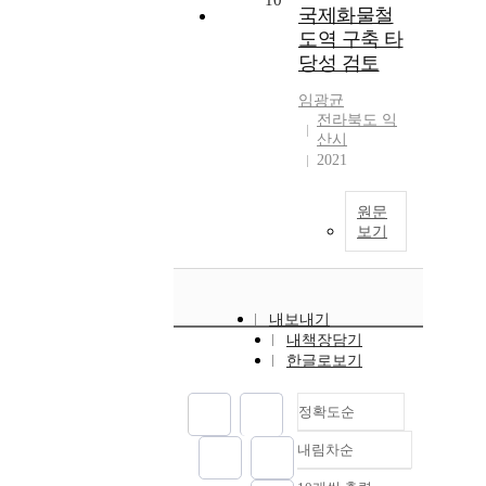
10
국제화물철
도역 구축 타
당성 검토
임광균
전라북도 익
산시
2021
원문
보기
내보내기
내책장담기
한글로보기
정확도순
내림차순
정확도
순