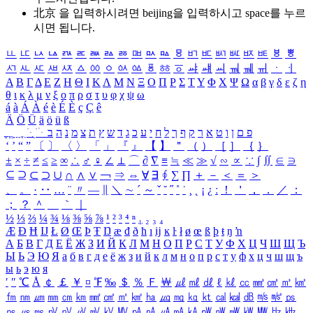
北京 을 입력하시려면
beijing
을 입력하시고 space를 누르
시면 됩니다.
ㅥ
ㅦ
ㅧ
ㅨ
ㅩ
ㅪ
ㅫ
ㅬ
ㅭ
ㅮ
ㅯ
ㅰ
ㅱ
ㅲ
ㅳ
ㅴ
ㅵ
ㅶ
ㅷ
ㅸ
ㅹ
ㅺ
ㅻ
ㅼ
ㅽ
ㅾ
ㅿ
ㆀ
ㆁ
ㆂ
ㆃ
ㆄ
ㆅ
ㆆ
ㆇ
ㆈ
ㆉ
ㆊ
ㆋ
ㆌ
ㆍ
ㆎ
Α
Β
Γ
Δ
Ε
Ζ
Η
Θ
Ι
Κ
Λ
Μ
Ν
Ξ
Ο
Π
Ρ
Σ
Τ
Υ
Φ
Χ
Ψ
Ω
α
β
γ
δ
ε
ζ
η
θ
ι
κ
λ
μ
ν
ξ
ο
π
ρ
σ
τ
υ
φ
χ
ψ
ω
á
à
Á
À
é
è
É
È
ç
Ç
ê
Ä
Ö
Ü
ä
ö
ü
ß
ְ
ֳ
ֲ
ֱ
ָ
ַ
ֵ
ֶ
ִ
ֹ
ּ
ֻ
ׂ
ׁ
ּ
ב
ה
נ
מ
צ
ת
ץ
ש
ד
ג
כ
ע
י
ח
ל
ך
ף
ק
ר
א
ט
ו
ן
ם
פ
‘
’
“
”
〔
〕
〈
〉
「
」
『
』
【
】
＂
（
）
［
］
｛
｝
±
×
÷
≠
≤
≥
∞
∴
♂
♀
∠
⊥
⌒
∂
∇
≡
≒
≪
≫
√
∽
∝
∵
∫
∬
∈
∋
⊆
⊇
⊂
⊃
∪
∩
∧
∨
￢
⇒
⇔
∀
∃
∮
∑
∏
＋
－
＜
＝
＞
、
。
·
‥
…
¨
〃
―
∥
＼
∼
´
～
ˇ
˘
˝
˚
˙
¸
˛
¡
¿
ː
！
＇
，
．
／
：
；
？
＾
＿
｀
｜
½
⅓
⅔
¼
¾
⅛
⅜
⅝
⅞
¹
²
³
⁴
ⁿ
₁
₂
₃
₄
Æ
Ð
Ħ
Ĳ
Ł
Ø
Œ
Þ
Ŧ
Ŋ
æ
đ
ð
ħ
ı
ĳ
ĸ
ŀ
ł
ø
œ
ß
þ
ŧ
ŋ
ŉ
А
Б
В
Г
Д
Е
Ё
Ж
З
И
Й
К
Л
М
Н
О
П
Р
С
Т
У
Ф
Х
Ц
Ч
Ш
Щ
Ъ
Ы
Ь
Э
Ю
Я
а
б
в
г
д
е
ё
ж
з
и
й
к
л
м
н
о
п
р
с
т
у
ф
х
ц
ч
ш
щ
ъ
ы
ь
э
ю
я
′
″
℃
Å
￠
￡
￥
¤
℉
‰
＄
％
Ｆ
￦
㎕
㎖
㎗
ℓ
㎘
㏄
㎣
㎤
㎥
㎦
㎙
㎚
㎛
㎜
㎝
㎞
㎟
㎠
㎡
㎢
㏊
㎍
㎎
㎏
㏏
㎈
㎉
㏈
㎧
㎨
㎰
㎱
㎲
㎳
㎴
㎵
㎶
㎷
㎸
㎹
㎀
㎁
㎂
㎃
㎄
㎺
㎻
㎽
㎾
㎿
㎐
㎑