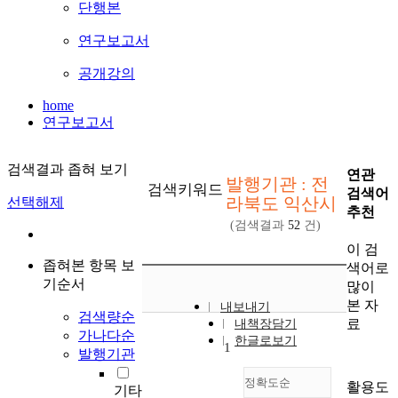
단행본
연구보고서
공개강의
home
연구보고서
검색결과 좁혀 보기
연관
발행기관 : 전
검색키워드
검색어
라북도 익산시
선택해제
추천
(검색결과
52
건)
이 검
좁혀본 항목 보
색어로
기순서
많이
본 자
내보내기
검색량순
료
내책장담기
가나다순
한글로보기
1
발행기관
정확도순
활용도
기타