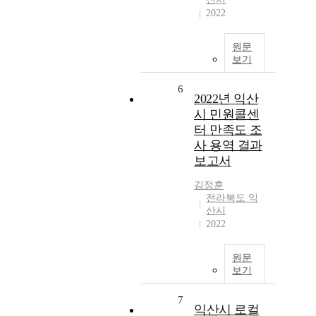
2022
원문
보기
6
2022년 익산
시 민원콜센
터 만족도 조
사 용역 결과
보고서
김정훈
전라북도 익
산시
2022
원문
보기
7
익산시 로컬