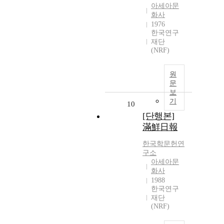
아세아문
화사
1976
한국연구
재단
(NRF)
원
문
보
기
10
[단행본]
滿鮮日報
한국학문헌연
구소
아세아문
화사
1988
한국연구
재단
(NRF)