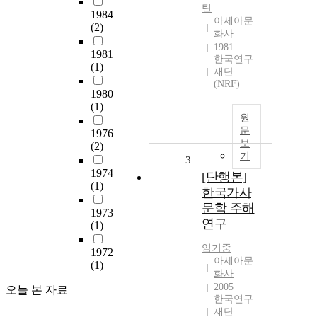
틴
1984
아세아문
(2)
화사
1981
1981
한국연구
(1)
재단
(NRF)
1980
(1)
원
문
1976
보
(2)
기
3
1974
[단행본]
(1)
한국가사
문학 주해
1973
연구
(1)
임기중
1972
아세아문
(1)
화사
2005
오늘 본 자료
한국연구
재단