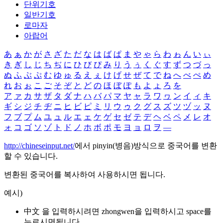
단위기호
일반기호
로마자
아랍어
あ
ぁ
か
が
さ
ざ
た
だ
な
は
ば
ぱ
ま
や
ゃ
ら
わ
ゎ
ん
い
ぃ
き
ぎ
し
じ
ち
ぢ
に
ひ
び
ぴ
み
り
う
ぅ
く
ぐ
す
ず
つ
づ
っ
ぬ
ふ
ぶ
ぷ
む
ゆ
ゅ
る
え
ぇ
け
げ
せ
ぜ
て
で
ね
へ
べ
ぺ
め
れ
お
ぉ
こ
ご
そ
ぞ
と
ど
の
ほ
ぼ
ぽ
も
よ
ょ
ろ
を
ア
ァ
カ
サ
ザ
タ
ダ
ナ
ハ
バ
パ
マ
ヤ
ャ
ラ
ワ
ヮ
ン
イ
ィ
キ
ギ
シ
ジ
チ
ヂ
ニ
ヒ
ビ
ピ
ミ
リ
ウ
ゥ
ク
グ
ス
ズ
ツ
ヅ
ッ
ヌ
フ
ブ
プ
ム
ユ
ュ
ル
エ
ェ
ケ
ゲ
セ
ゼ
テ
デ
ヘ
ベ
ペ
メ
レ
オ
ォ
コ
ゴ
ソ
ゾ
ト
ド
ノ
ホ
ボ
ポ
モ
ヨ
ョ
ロ
ヲ
―
http://chineseinput.net/
에서 pinyin(병음)방식으로 중국어를 변환
할 수 있습니다.
변환된 중국어를 복사하여 사용하시면 됩니다.
예시)
中文 을 입력하시려면
zhongwen
을 입력하시고 space를
누르시면됩니다.