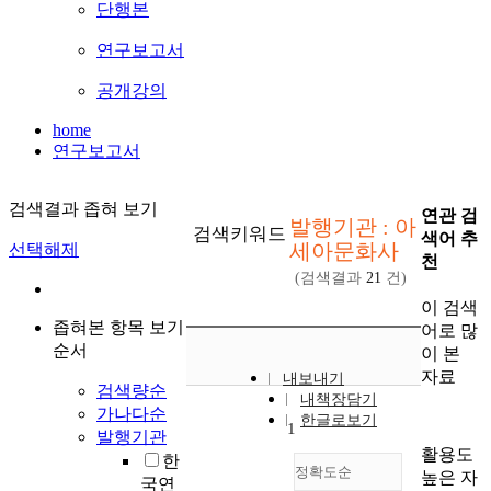
단행본
연구보고서
공개강의
home
연구보고서
검색결과 좁혀 보기
연관 검
발행기관 : 아
검색키워드
색어 추
세아문화사
선택해제
천
(검색결과
21
건)
이 검색
좁혀본 항목 보기
어로 많
순서
이 본
자료
내보내기
검색량순
내책장담기
가나다순
한글로보기
1
발행기관
활용도
한
정확도순
높은 자
국연