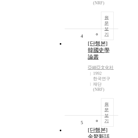
(NRF)
원
문
보
기
4
[단행본]
韓國史學
論叢
亞細亞文化社
1992
한국연구
재단
(NRF)
원
문
보
기
5
[단행본]
金鰲新話