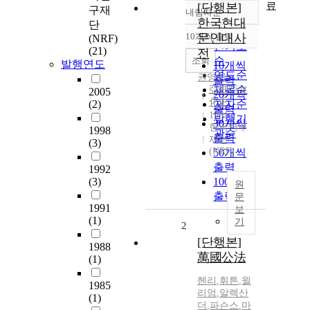
료
[단행본]
구재
내림차순
정확도
한국현대
단
순
10개씩 출력
문인대사
(NRF)
내림차순
인기도
(21)
전
순
조회
발행연도
10개씩
연도순
권영민
출력
제목순
亞細亞文
2005
20개씩
化史
(2)
저자순
출력
1991
발행기
30개씩
한국연구
1998
관순
출력
재단
(3)
(NRF)
50개씩
출력
1992
(3)
100개씩
원
출력
문
1991
보
(1)
기
2
[단행본]
1988
萬國公法
(1)
헨리
,
휘튼
,
윌
1985
리엄
,
알렉산
(1)
더
,
파슨스
,
마