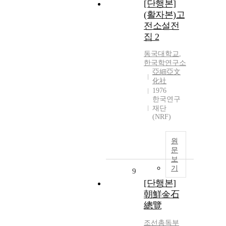
[단행본]
(활자본)고
전소설전
집 2
동국대학교
,
한국학연구소
亞細亞文
化社
1976
한국연구
재단
(NRF)
원
문
보
기
9
[단행본]
朝鮮金石
總覽
조선총독부