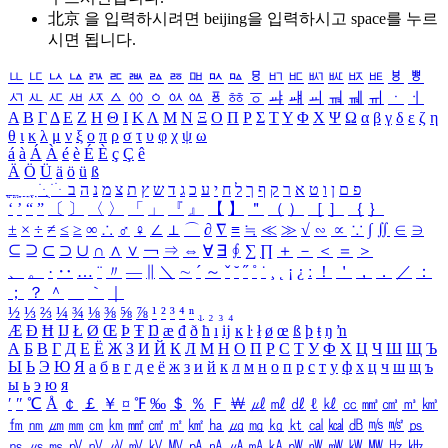
北京 을 입력하시려면
beijing
을 입력하시고 space를 누르
시면 됩니다.
ㅥ
ㅦ
ㅧ
ㅨ
ㅩ
ㅪ
ㅫ
ㅬ
ㅭ
ㅮ
ㅯ
ㅰ
ㅱ
ㅲ
ㅳ
ㅴ
ㅵ
ㅶ
ㅷ
ㅸ
ㅹ
ㅺ
ㅻ
ㅼ
ㅽ
ㅾ
ㅿ
ㆀ
ㆁ
ㆂ
ㆃ
ㆄ
ㆅ
ㆆ
ㆇ
ㆈ
ㆉ
ㆊ
ㆋ
ㆌ
ㆍ
ㆎ
Α
Β
Γ
Δ
Ε
Ζ
Η
Θ
Ι
Κ
Λ
Μ
Ν
Ξ
Ο
Π
Ρ
Σ
Τ
Υ
Φ
Χ
Ψ
Ω
α
β
γ
δ
ε
ζ
η
θ
ι
κ
λ
μ
ν
ξ
ο
π
ρ
σ
τ
υ
φ
χ
ψ
ω
á
à
Á
À
é
è
É
È
ç
Ç
ê
Ä
Ö
Ü
ä
ö
ü
ß
ְ
ֳ
ֲ
ֱ
ָ
ַ
ֵ
ֶ
ִ
ֹ
ּ
ֻ
ׂ
ׁ
ּ
ב
ה
נ
מ
צ
ת
ץ
ש
ד
ג
כ
ע
י
ח
ל
ך
ף
ק
ר
א
ט
ו
ן
ם
פ
‘
’
“
”
〔
〕
〈
〉
「
」
『
』
【
】
＂
（
）
［
］
｛
｝
±
×
÷
≠
≤
≥
∞
∴
♂
♀
∠
⊥
⌒
∂
∇
≡
≒
≪
≫
√
∽
∝
∵
∫
∬
∈
∋
⊆
⊇
⊂
⊃
∪
∩
∧
∨
￢
⇒
⇔
∀
∃
∮
∑
∏
＋
－
＜
＝
＞
、
。
·
‥
…
¨
〃
―
∥
＼
∼
´
～
ˇ
˘
˝
˚
˙
¸
˛
¡
¿
ː
！
＇
，
．
／
：
；
？
＾
＿
｀
｜
½
⅓
⅔
¼
¾
⅛
⅜
⅝
⅞
¹
²
³
⁴
ⁿ
₁
₂
₃
₄
Æ
Ð
Ħ
Ĳ
Ł
Ø
Œ
Þ
Ŧ
Ŋ
æ
đ
ð
ħ
ı
ĳ
ĸ
ŀ
ł
ø
œ
ß
þ
ŧ
ŋ
ŉ
А
Б
В
Г
Д
Е
Ё
Ж
З
И
Й
К
Л
М
Н
О
П
Р
С
Т
У
Ф
Х
Ц
Ч
Ш
Щ
Ъ
Ы
Ь
Э
Ю
Я
а
б
в
г
д
е
ё
ж
з
и
й
к
л
м
н
о
п
р
с
т
у
ф
х
ц
ч
ш
щ
ъ
ы
ь
э
ю
я
′
″
℃
Å
￠
￡
￥
¤
℉
‰
＄
％
Ｆ
￦
㎕
㎖
㎗
ℓ
㎘
㏄
㎣
㎤
㎥
㎦
㎙
㎚
㎛
㎜
㎝
㎞
㎟
㎠
㎡
㎢
㏊
㎍
㎎
㎏
㏏
㎈
㎉
㏈
㎧
㎨
㎰
㎱
㎲
㎳
㎴
㎵
㎶
㎷
㎸
㎹
㎀
㎁
㎂
㎃
㎄
㎺
㎻
㎽
㎾
㎿
㎐
㎑