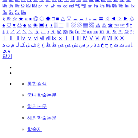
㎒
㎓
㎔
Ω
㏀
㏁
㎊
㎋
㎌
㏖
㏅
㎭
㎮
㎯
㏛
㎩
㎪
㎫
㎬
㏝
㏐
㏓
㏃
㏉
㏜
㏆
§
※
☆
★
○
●
◎
◇
◆
□
■
△
▽
→
←
↑
↓
↔
〓
◁
◀
▷
▶
♤
♠
♡
♥
♧
♣
⊙
◈
▣
◐
◑
▒
▤
▥
▨
▧
▦
▩
♨
☏
☎
☜
☞
¶
†
‡
↕
↗
↙
↖
↘
♭
♩
♪
♬
㉿
㈜
№
㏇
™
㏂
㏘
℡
＃
＆
＊
＠
ª
º
ⅰ
ⅱ
ⅲ
ⅳ
ⅴ
ⅵ
ⅶ
ⅷ
ⅸ
ⅹ
Ⅰ
Ⅱ
Ⅲ
Ⅳ
Ⅴ
Ⅵ
Ⅶ
Ⅷ
Ⅸ
Ⅹ
ا
ب
ت
ث
ج
ح
خ
د
ذ
ر
ز
س
ش
ص
ض
ط
ظ
ع
غ
ف
ق
ک
ل
م
ن
ه
و
ی
닫기
통합검색
국내학술논문
학위논문
해외학술논문
학술지