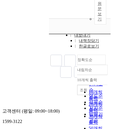
원
문
보
기
내보내기
내책장담기
한글로보기
정확도순
내림차순
정확도
순
10개씩 출력
내림차순
인기도
순
조회
10개씩
연도순
출력
제목순
20개씩
저자순
출력
고객센터 (평일: 09:00~18:00)
발행기
30개씩
관순
1599-3122
출력
50개씩