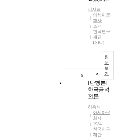
김시습
아세아문
화사
1974
한국연구
재단
(NRF)
원
문
보
기
6
[단행본]
한국금석
전문
허흥식
아세아문
화사
1984
한국연구
재단