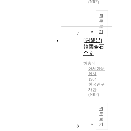
(NRF)
원
문
보
기
7
[단행본]
韓國金石
全文
허흥식
아세아문
화사
1984
한국연구
재단
(NRF)
원
문
보
기
8