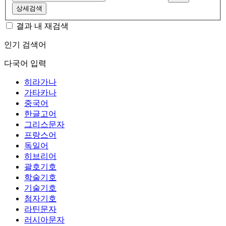
상세검색
결과 내 재검색
인기 검색어
다국어 입력
히라가나
가타카나
중국어
한글고어
그리스문자
프랑스어
독일어
히브리어
괄호기호
학술기호
기술기호
첨자기호
라틴문자
러시아문자