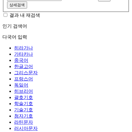
상세검색
결과 내 재검색
인기 검색어
다국어 입력
히라가나
가타카나
중국어
한글고어
그리스문자
프랑스어
독일어
히브리어
괄호기호
학술기호
기술기호
첨자기호
라틴문자
러시아문자