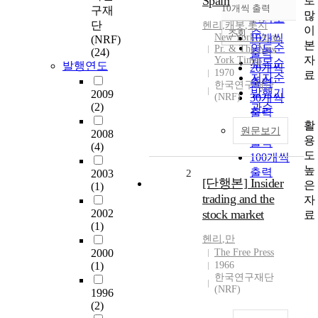
Spain
로
순
10개씩 출력
구재
내림차순
많
인기도
단
헨리
,
캐봇
,
롯지
이
순
조회
New York: Arno
10개씩
(NRF)
본
연도순
Pr. & The New
(24)
출력
자
York Times
제목순
발행연도
20개씩
1970
료
저자순
출력
한국연구재단
발행기
2009
(NRF)
30개씩
(2)
관순
출력
활
50개씩
원문보기
2008
용
출력
(4)
도
100개씩
높
출력
2003
2
[단행본] Insider
은
(1)
trading and the
자
2002
stock market
료
(1)
헨리
,
만
2000
The Free Press
(1)
1966
한국연구재단
(NRF)
1996
(2)