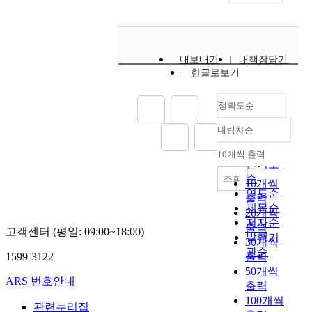
내보내기
내책장담기
한글로보기
정확도순
내림차순
정확도
순
10개씩 출력
내림차순
인기도
순
조회
10개씩
연도순
출력
제목순
20개씩
저자순
출력
고객센터 (평일: 09:00~18:00)
발행기
30개씩
관순
1599-3122
출력
50개씩
ARS 번호안내
출력
100개씩
관련누리집