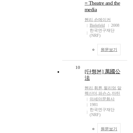
= Theatre and the
media
헨리
,
숀메이커
Bielefeld
2008
한국연구재단
(NRF)
원문보기
10
[단행본] 萬國公
法
헨리
,
휘튼
,
윌리엄
,
알
렉산더
,
파슨스
,
마틴
아세아문화사
1981
한국연구재단
(NRF)
원문보기