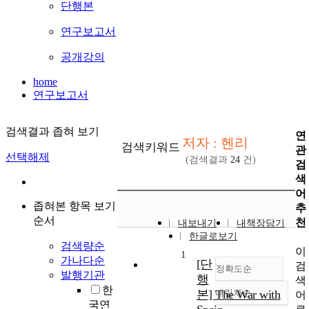
단행본
연구보고서
공개강의
home
연구보고서
검색결과 좁혀 보기
연
저자 : 헨리
검색키워드
관
선택해제
(검색결과
24
건)
검
색
어
좁혀본 항목 보기
추
순서
천
내보내기
내책장담기
한글로보기
검색량순
이
1
가나다순
[단
검
정확도순
발행기관
행
색
한
본] The War with
내림차순
어
정확도
국연