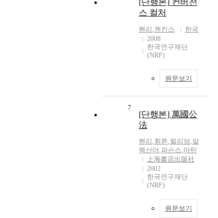
[단행본] 컨버전
스 컬처
헨리
,
젠킨스
한국
2008
한국연구재단
(NRF)
원문보기
7
[단행본] 萬國公
法
헨리
,
휘튼
,
윌리엄
,
알
렉산더
,
파슨스
,
마틴
上海書店出版社
2002
한국연구재단
(NRF)
원문보기