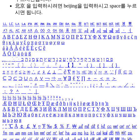
北京 을 입력하시려면
beijing
을 입력하시고 space를 누르
시면 됩니다.
ㅥ
ㅦ
ㅧ
ㅨ
ㅩ
ㅪ
ㅫ
ㅬ
ㅭ
ㅮ
ㅯ
ㅰ
ㅱ
ㅲ
ㅳ
ㅴ
ㅵ
ㅶ
ㅷ
ㅸ
ㅹ
ㅺ
ㅻ
ㅼ
ㅽ
ㅾ
ㅿ
ㆀ
ㆁ
ㆂ
ㆃ
ㆄ
ㆅ
ㆆ
ㆇ
ㆈ
ㆉ
ㆊ
ㆋ
ㆌ
ㆍ
ㆎ
Α
Β
Γ
Δ
Ε
Ζ
Η
Θ
Ι
Κ
Λ
Μ
Ν
Ξ
Ο
Π
Ρ
Σ
Τ
Υ
Φ
Χ
Ψ
Ω
α
β
γ
δ
ε
ζ
η
θ
ι
κ
λ
μ
ν
ξ
ο
π
ρ
σ
τ
υ
φ
χ
ψ
ω
á
à
Á
À
é
è
É
È
ç
Ç
ê
Ä
Ö
Ü
ä
ö
ü
ß
ְ
ֳ
ֲ
ֱ
ָ
ַ
ֵ
ֶ
ִ
ֹ
ּ
ֻ
ׂ
ׁ
ּ
ב
ה
נ
מ
צ
ת
ץ
ש
ד
ג
כ
ע
י
ח
ל
ך
ף
ק
ר
א
ט
ו
ן
ם
פ
‘
’
“
”
〔
〕
〈
〉
「
」
『
』
【
】
＂
（
）
［
］
｛
｝
±
×
÷
≠
≤
≥
∞
∴
♂
♀
∠
⊥
⌒
∂
∇
≡
≒
≪
≫
√
∽
∝
∵
∫
∬
∈
∋
⊆
⊇
⊂
⊃
∪
∩
∧
∨
￢
⇒
⇔
∀
∃
∮
∑
∏
＋
－
＜
＝
＞
、
。
·
‥
…
¨
〃
―
∥
＼
∼
´
～
ˇ
˘
˝
˚
˙
¸
˛
¡
¿
ː
！
＇
，
．
／
：
；
？
＾
＿
｀
｜
½
⅓
⅔
¼
¾
⅛
⅜
⅝
⅞
¹
²
³
⁴
ⁿ
₁
₂
₃
₄
Æ
Ð
Ħ
Ĳ
Ł
Ø
Œ
Þ
Ŧ
Ŋ
æ
đ
ð
ħ
ı
ĳ
ĸ
ŀ
ł
ø
œ
ß
þ
ŧ
ŋ
ŉ
А
Б
В
Г
Д
Е
Ё
Ж
З
И
Й
К
Л
М
Н
О
П
Р
С
Т
У
Ф
Х
Ц
Ч
Ш
Щ
Ъ
Ы
Ь
Э
Ю
Я
а
б
в
г
д
е
ё
ж
з
и
й
к
л
м
н
о
п
р
с
т
у
ф
х
ц
ч
ш
щ
ъ
ы
ь
э
ю
я
′
″
℃
Å
￠
￡
￥
¤
℉
‰
＄
％
Ｆ
￦
㎕
㎖
㎗
ℓ
㎘
㏄
㎣
㎤
㎥
㎦
㎙
㎚
㎛
㎜
㎝
㎞
㎟
㎠
㎡
㎢
㏊
㎍
㎎
㎏
㏏
㎈
㎉
㏈
㎧
㎨
㎰
㎱
㎲
㎳
㎴
㎵
㎶
㎷
㎸
㎹
㎀
㎁
㎂
㎃
㎄
㎺
㎻
㎽
㎾
㎿
㎐
㎑