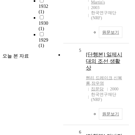
Martin's
1932
2003
(1)
한국연구재단
(NRF)
1930
(1)
원문보기
1929
(1)
5
[단행본] 일제시
오늘 본 자료
대의 조선 생활
상
헨리
,
드레이크
,
신복
룡
,
장우영
집문당
2000
한국연구재단
(NRF)
원문보기
6