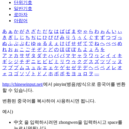
단위기호
일반기호
로마자
아랍어
あ
ぁ
か
が
さ
ざ
た
だ
な
は
ば
ぱ
ま
や
ゃ
ら
わ
ゎ
ん
い
ぃ
き
ぎ
し
じ
ち
ぢ
に
ひ
び
ぴ
み
り
う
ぅ
く
ぐ
す
ず
つ
づ
っ
ぬ
ふ
ぶ
ぷ
む
ゆ
ゅ
る
え
ぇ
け
げ
せ
ぜ
て
で
ね
へ
べ
ぺ
め
れ
お
ぉ
こ
ご
そ
ぞ
と
ど
の
ほ
ぼ
ぽ
も
よ
ょ
ろ
を
ア
ァ
カ
サ
ザ
タ
ダ
ナ
ハ
バ
パ
マ
ヤ
ャ
ラ
ワ
ヮ
ン
イ
ィ
キ
ギ
シ
ジ
チ
ヂ
ニ
ヒ
ビ
ピ
ミ
リ
ウ
ゥ
ク
グ
ス
ズ
ツ
ヅ
ッ
ヌ
フ
ブ
プ
ム
ユ
ュ
ル
エ
ェ
ケ
ゲ
セ
ゼ
テ
デ
ヘ
ベ
ペ
メ
レ
オ
ォ
コ
ゴ
ソ
ゾ
ト
ド
ノ
ホ
ボ
ポ
モ
ヨ
ョ
ロ
ヲ
―
http://chineseinput.net/
에서 pinyin(병음)방식으로 중국어를 변환
할 수 있습니다.
변환된 중국어를 복사하여 사용하시면 됩니다.
예시)
中文 을 입력하시려면
zhongwen
을 입력하시고 space를
누르시면됩니다.