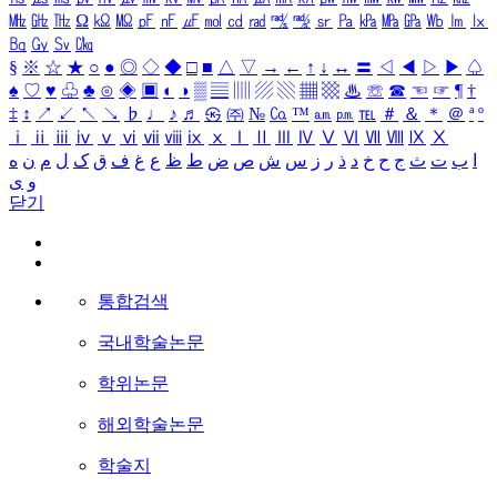
㎒
㎓
㎔
Ω
㏀
㏁
㎊
㎋
㎌
㏖
㏅
㎭
㎮
㎯
㏛
㎩
㎪
㎫
㎬
㏝
㏐
㏓
㏃
㏉
㏜
㏆
§
※
☆
★
○
●
◎
◇
◆
□
■
△
▽
→
←
↑
↓
↔
〓
◁
◀
▷
▶
♤
♠
♡
♥
♧
♣
⊙
◈
▣
◐
◑
▒
▤
▥
▨
▧
▦
▩
♨
☏
☎
☜
☞
¶
†
‡
↕
↗
↙
↖
↘
♭
♩
♪
♬
㉿
㈜
№
㏇
™
㏂
㏘
℡
＃
＆
＊
＠
ª
º
ⅰ
ⅱ
ⅲ
ⅳ
ⅴ
ⅵ
ⅶ
ⅷ
ⅸ
ⅹ
Ⅰ
Ⅱ
Ⅲ
Ⅳ
Ⅴ
Ⅵ
Ⅶ
Ⅷ
Ⅸ
Ⅹ
ا
ب
ت
ث
ج
ح
خ
د
ذ
ر
ز
س
ش
ص
ض
ط
ظ
ع
غ
ف
ق
ک
ل
م
ن
ه
و
ی
닫기
통합검색
국내학술논문
학위논문
해외학술논문
학술지