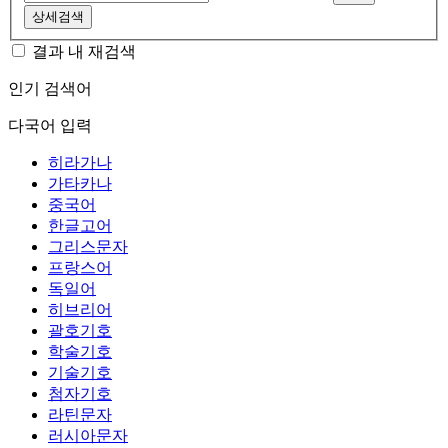
상세검색
결과 내 재검색
인기 검색어
다국어 입력
히라가나
가타카나
중국어
한글고어
그리스문자
프랑스어
독일어
히브리어
괄호기호
학술기호
기술기호
첨자기호
라틴문자
러시아문자