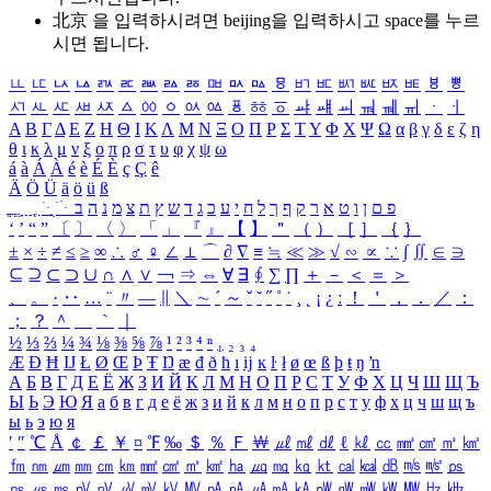
北京 을 입력하시려면
beijing
을 입력하시고 space를 누르
시면 됩니다.
ㅥ
ㅦ
ㅧ
ㅨ
ㅩ
ㅪ
ㅫ
ㅬ
ㅭ
ㅮ
ㅯ
ㅰ
ㅱ
ㅲ
ㅳ
ㅴ
ㅵ
ㅶ
ㅷ
ㅸ
ㅹ
ㅺ
ㅻ
ㅼ
ㅽ
ㅾ
ㅿ
ㆀ
ㆁ
ㆂ
ㆃ
ㆄ
ㆅ
ㆆ
ㆇ
ㆈ
ㆉ
ㆊ
ㆋ
ㆌ
ㆍ
ㆎ
Α
Β
Γ
Δ
Ε
Ζ
Η
Θ
Ι
Κ
Λ
Μ
Ν
Ξ
Ο
Π
Ρ
Σ
Τ
Υ
Φ
Χ
Ψ
Ω
α
β
γ
δ
ε
ζ
η
θ
ι
κ
λ
μ
ν
ξ
ο
π
ρ
σ
τ
υ
φ
χ
ψ
ω
á
à
Á
À
é
è
É
È
ç
Ç
ê
Ä
Ö
Ü
ä
ö
ü
ß
ְ
ֳ
ֲ
ֱ
ָ
ַ
ֵ
ֶ
ִ
ֹ
ּ
ֻ
ׂ
ׁ
ּ
ב
ה
נ
מ
צ
ת
ץ
ש
ד
ג
כ
ע
י
ח
ל
ך
ף
ק
ר
א
ט
ו
ן
ם
פ
‘
’
“
”
〔
〕
〈
〉
「
」
『
』
【
】
＂
（
）
［
］
｛
｝
±
×
÷
≠
≤
≥
∞
∴
♂
♀
∠
⊥
⌒
∂
∇
≡
≒
≪
≫
√
∽
∝
∵
∫
∬
∈
∋
⊆
⊇
⊂
⊃
∪
∩
∧
∨
￢
⇒
⇔
∀
∃
∮
∑
∏
＋
－
＜
＝
＞
、
。
·
‥
…
¨
〃
―
∥
＼
∼
´
～
ˇ
˘
˝
˚
˙
¸
˛
¡
¿
ː
！
＇
，
．
／
：
；
？
＾
＿
｀
｜
½
⅓
⅔
¼
¾
⅛
⅜
⅝
⅞
¹
²
³
⁴
ⁿ
₁
₂
₃
₄
Æ
Ð
Ħ
Ĳ
Ł
Ø
Œ
Þ
Ŧ
Ŋ
æ
đ
ð
ħ
ı
ĳ
ĸ
ŀ
ł
ø
œ
ß
þ
ŧ
ŋ
ŉ
А
Б
В
Г
Д
Е
Ё
Ж
З
И
Й
К
Л
М
Н
О
П
Р
С
Т
У
Ф
Х
Ц
Ч
Ш
Щ
Ъ
Ы
Ь
Э
Ю
Я
а
б
в
г
д
е
ё
ж
з
и
й
к
л
м
н
о
п
р
с
т
у
ф
х
ц
ч
ш
щ
ъ
ы
ь
э
ю
я
′
″
℃
Å
￠
￡
￥
¤
℉
‰
＄
％
Ｆ
￦
㎕
㎖
㎗
ℓ
㎘
㏄
㎣
㎤
㎥
㎦
㎙
㎚
㎛
㎜
㎝
㎞
㎟
㎠
㎡
㎢
㏊
㎍
㎎
㎏
㏏
㎈
㎉
㏈
㎧
㎨
㎰
㎱
㎲
㎳
㎴
㎵
㎶
㎷
㎸
㎹
㎀
㎁
㎂
㎃
㎄
㎺
㎻
㎽
㎾
㎿
㎐
㎑