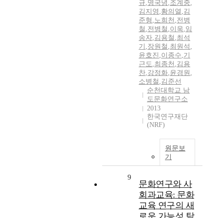
규
,
명국녕
,
조계중
,
김지영
,
황의열
,
김
준형
,
노희천
,
전병
철
,
전병철
,
이욱
,
임
송자
,
김용철
,
최석
기
,
장원철
,
최원석
,
윤호진
,
이종수
,
기
근도
,
최종천
,
김용
찬
,
강정화
,
윤경원
,
소병철
,
김준선
순천대학교 남
도문화연구소
2013
한국연구재단
(NRF)
원문보
기
9
문화연구와 사
회과교육: 문화
교육 연구의 새
로운 가능성 탐