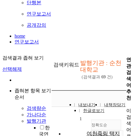
단행본
연구보고서
공개강의
home
연구보고서
검색결과 좁혀 보기
연
발행기관 : 순천
검색키워드
관
대학교
선택해제
검
(검색결과
69
건)
색
어
좁혀본 항목 보기
추
순서
천
내보내기
내책장담기
검색량순
이
한글로보기
가나다순
검
1
발행기관
색
정확도순
한
어
여천죽림 택지
국연
내림차순