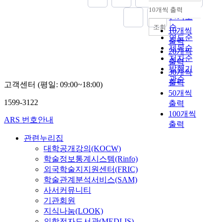
순
10개씩 출력
내림차순
인기도
순
조회
10개씩
연도순
출력
제목순
20개씩
저자순
출력
발행기
30개씩
관순
출력
고객센터 (평일: 09:00~18:00)
50개씩
1599-3122
출력
100개씩
ARS 번호안내
출력
관련누리집
대학공개강의(KOCW)
학술정보통계시스템(Rinfo)
외국학술지지원센터(FRIC)
학술관계분석서비스(SAM)
사서커뮤니티
기관회원
지식나눔(LOOK)
의학전자도서관(MEDLIS)