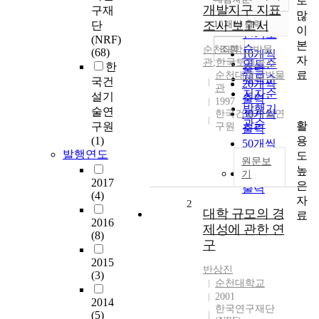
로
정확도
개발지구 지표
구재
많
순
조사 보고서
10개씩 출력
단
내림차순
이
인기도
(NRF)
본
순
조회
순천대학교박물
(68)
10개씩
자
관
,
한국토지공사
연도순
한
출력
료
순천대학교박물
제목순
국건
20개씩
관
저자순
설기
출력
1997
발행기
술연
30개씩
한국건설기술연
관순
활
구원
구원
출력
용
(1)
50개씩
발행연도
도
출력
원문보
높
100개씩
기
2017
은
출력
(4)
자
2
대학 규모의 경
료
2016
제성에 관한 연
(8)
구
2015
반상진
(3)
순천대학교
2001
2014
한국연구재단
(5)