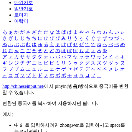
단위기호
일반기호
로마자
아랍어
あ
ぁ
か
が
さ
ざ
た
だ
な
は
ば
ぱ
ま
や
ゃ
ら
わ
ゎ
ん
い
ぃ
き
ぎ
し
じ
ち
ぢ
に
ひ
び
ぴ
み
り
う
ぅ
く
ぐ
す
ず
つ
づ
っ
ぬ
ふ
ぶ
ぷ
む
ゆ
ゅ
る
え
ぇ
け
げ
せ
ぜ
て
で
ね
へ
べ
ぺ
め
れ
お
ぉ
こ
ご
そ
ぞ
と
ど
の
ほ
ぼ
ぽ
も
よ
ょ
ろ
を
ア
ァ
カ
サ
ザ
タ
ダ
ナ
ハ
バ
パ
マ
ヤ
ャ
ラ
ワ
ヮ
ン
イ
ィ
キ
ギ
シ
ジ
チ
ヂ
ニ
ヒ
ビ
ピ
ミ
リ
ウ
ゥ
ク
グ
ス
ズ
ツ
ヅ
ッ
ヌ
フ
ブ
プ
ム
ユ
ュ
ル
エ
ェ
ケ
ゲ
セ
ゼ
テ
デ
ヘ
ベ
ペ
メ
レ
オ
ォ
コ
ゴ
ソ
ゾ
ト
ド
ノ
ホ
ボ
ポ
モ
ヨ
ョ
ロ
ヲ
―
http://chineseinput.net/
에서 pinyin(병음)방식으로 중국어를 변환
할 수 있습니다.
변환된 중국어를 복사하여 사용하시면 됩니다.
예시)
中文 을 입력하시려면
zhongwen
을 입력하시고 space를
누르시면됩니다.