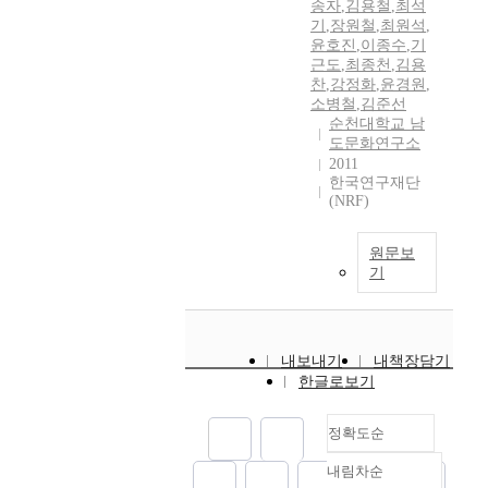
송자
,
김용철
,
최석
기
,
장원철
,
최원석
,
윤호진
,
이종수
,
기
근도
,
최종천
,
김용
찬
,
강정화
,
윤경원
,
소병철
,
김준선
순천대학교 남
도문화연구소
2011
한국연구재단
(NRF)
원문보
기
내보내기
내책장담기
한글로보기
정확도순
내림차순
정확도