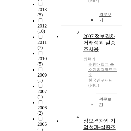
(NRF)
2013
(5)
원문보
기
2012
(10)
3
2007 정보격차
2011
거래성과 실증
(7)
조사용
2010
최혁라
(5)
순천대학교 중
소기업경영연구
2009
소
(1)
한국연구재단
(NRF)
2007
(1)
원문보
기
2006
(2)
4
정보격차와 기
2005
업성과-실증조
(1)