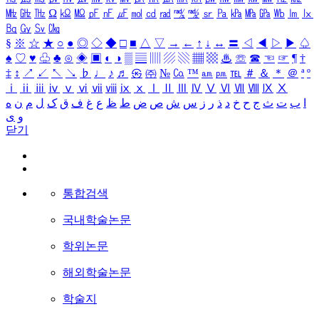
㎒
㎓
㎔
Ω
㏀
㏁
㎊
㎋
㎌
㏖
㏅
㎭
㎮
㎯
㏛
㎩
㎪
㎫
㎬
㏝
㏐
㏓
㏃
㏉
㏜
㏆
§
※
☆
★
○
●
◎
◇
◆
□
■
△
▽
→
←
↑
↓
↔
〓
◁
◀
▷
▶
♤
♠
♡
♥
♧
♣
⊙
◈
▣
◐
◑
▒
▤
▥
▨
▧
▦
▩
♨
☏
☎
☜
☞
¶
†
‡
↕
↗
↙
↖
↘
♭
♩
♪
♬
㉿
㈜
№
㏇
™
㏂
㏘
℡
＃
＆
＊
＠
ª
º
ⅰ
ⅱ
ⅲ
ⅳ
ⅴ
ⅵ
ⅶ
ⅷ
ⅸ
ⅹ
Ⅰ
Ⅱ
Ⅲ
Ⅳ
Ⅴ
Ⅵ
Ⅶ
Ⅷ
Ⅸ
Ⅹ
ا
ب
ت
ث
ج
ح
خ
د
ذ
ر
ز
س
ش
ص
ض
ط
ظ
ع
غ
ف
ق
ک
ل
م
ن
ه
و
ی
닫기
통합검색
국내학술논문
학위논문
해외학술논문
학술지