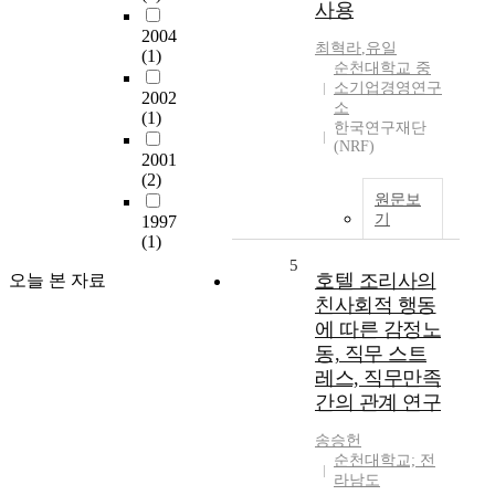
사용
2004
최혁라
,
유일
(1)
순천대학교 중
소기업경영연구
2002
소
(1)
한국연구재단
(NRF)
2001
(2)
원문보
기
1997
(1)
5
호텔 조리사의
오늘 본 자료
친사회적 행동
에 따른 감정노
동, 직무 스트
레스, 직무만족
간의 관계 연구
송승헌
순천대학교; 전
라남도