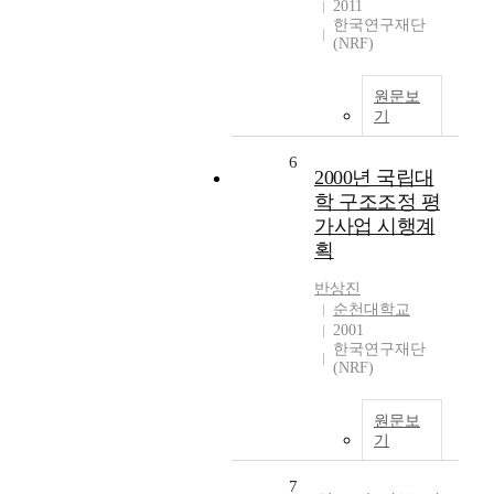
2011
한국연구재단
(NRF)
원문보
기
6
2000년 국립대
학 구조조정 평
가사업 시행계
획
반상진
순천대학교
2001
한국연구재단
(NRF)
원문보
기
7