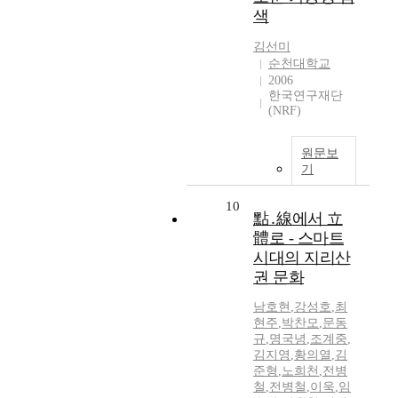
색
김선미
순천대학교
2006
한국연구재단
(NRF)
원문보
기
10
點․線에서 立
體로 - 스마트
시대의 지리산
권 문화
남호현
,
강성호
,
최
현주
,
박찬모
,
문동
규
,
명국녕
,
조계중
,
김지영
,
황의열
,
김
준형
,
노희천
,
전병
철
,
전병철
,
이욱
,
임