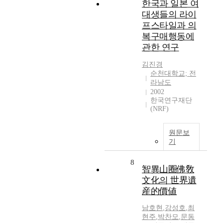
한국과 일본 여
대생들의 라이
프스타일과 의
복구매행동에
관한 연구
김진경
순천대학교; 전
라남도
2002
한국연구재단
(NRF)
원문보
기
8
智異山圈佛敎
文化의 世界遺
産的價値
남호현
,
강성호
,
최
현주
,
박찬모
,
문동