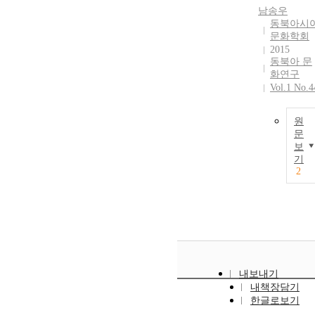
남송우
동북아시
문화학회
2015
동북아 문
화연구
Vol.1 No.4
원
문
보
기
2
내보내기
내책장담기
한글로보기