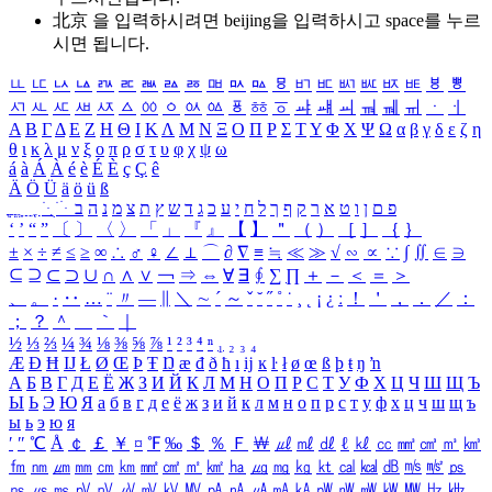
北京 을 입력하시려면
beijing
을 입력하시고 space를 누르
시면 됩니다.
ㅥ
ㅦ
ㅧ
ㅨ
ㅩ
ㅪ
ㅫ
ㅬ
ㅭ
ㅮ
ㅯ
ㅰ
ㅱ
ㅲ
ㅳ
ㅴ
ㅵ
ㅶ
ㅷ
ㅸ
ㅹ
ㅺ
ㅻ
ㅼ
ㅽ
ㅾ
ㅿ
ㆀ
ㆁ
ㆂ
ㆃ
ㆄ
ㆅ
ㆆ
ㆇ
ㆈ
ㆉ
ㆊ
ㆋ
ㆌ
ㆍ
ㆎ
Α
Β
Γ
Δ
Ε
Ζ
Η
Θ
Ι
Κ
Λ
Μ
Ν
Ξ
Ο
Π
Ρ
Σ
Τ
Υ
Φ
Χ
Ψ
Ω
α
β
γ
δ
ε
ζ
η
θ
ι
κ
λ
μ
ν
ξ
ο
π
ρ
σ
τ
υ
φ
χ
ψ
ω
á
à
Á
À
é
è
É
È
ç
Ç
ê
Ä
Ö
Ü
ä
ö
ü
ß
ְ
ֳ
ֲ
ֱ
ָ
ַ
ֵ
ֶ
ִ
ֹ
ּ
ֻ
ׂ
ׁ
ּ
ב
ה
נ
מ
צ
ת
ץ
ש
ד
ג
כ
ע
י
ח
ל
ך
ף
ק
ר
א
ט
ו
ן
ם
פ
‘
’
“
”
〔
〕
〈
〉
「
」
『
』
【
】
＂
（
）
［
］
｛
｝
±
×
÷
≠
≤
≥
∞
∴
♂
♀
∠
⊥
⌒
∂
∇
≡
≒
≪
≫
√
∽
∝
∵
∫
∬
∈
∋
⊆
⊇
⊂
⊃
∪
∩
∧
∨
￢
⇒
⇔
∀
∃
∮
∑
∏
＋
－
＜
＝
＞
、
。
·
‥
…
¨
〃
―
∥
＼
∼
´
～
ˇ
˘
˝
˚
˙
¸
˛
¡
¿
ː
！
＇
，
．
／
：
；
？
＾
＿
｀
｜
½
⅓
⅔
¼
¾
⅛
⅜
⅝
⅞
¹
²
³
⁴
ⁿ
₁
₂
₃
₄
Æ
Ð
Ħ
Ĳ
Ł
Ø
Œ
Þ
Ŧ
Ŋ
æ
đ
ð
ħ
ı
ĳ
ĸ
ŀ
ł
ø
œ
ß
þ
ŧ
ŋ
ŉ
А
Б
В
Г
Д
Е
Ё
Ж
З
И
Й
К
Л
М
Н
О
П
Р
С
Т
У
Ф
Х
Ц
Ч
Ш
Щ
Ъ
Ы
Ь
Э
Ю
Я
а
б
в
г
д
е
ё
ж
з
и
й
к
л
м
н
о
п
р
с
т
у
ф
х
ц
ч
ш
щ
ъ
ы
ь
э
ю
я
′
″
℃
Å
￠
￡
￥
¤
℉
‰
＄
％
Ｆ
￦
㎕
㎖
㎗
ℓ
㎘
㏄
㎣
㎤
㎥
㎦
㎙
㎚
㎛
㎜
㎝
㎞
㎟
㎠
㎡
㎢
㏊
㎍
㎎
㎏
㏏
㎈
㎉
㏈
㎧
㎨
㎰
㎱
㎲
㎳
㎴
㎵
㎶
㎷
㎸
㎹
㎀
㎁
㎂
㎃
㎄
㎺
㎻
㎽
㎾
㎿
㎐
㎑