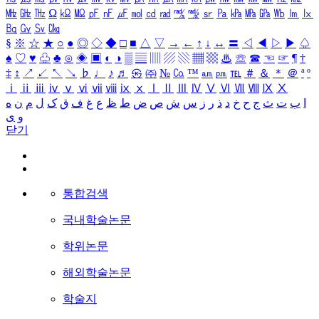
㎒
㎓
㎔
Ω
㏀
㏁
㎊
㎋
㎌
㏖
㏅
㎭
㎮
㎯
㏛
㎩
㎪
㎫
㎬
㏝
㏐
㏓
㏃
㏉
㏜
㏆
§
※
☆
★
○
●
◎
◇
◆
□
■
△
▽
→
←
↑
↓
↔
〓
◁
◀
▷
▶
♤
♠
♡
♥
♧
♣
⊙
◈
▣
◐
◑
▒
▤
▥
▨
▧
▦
▩
♨
☏
☎
☜
☞
¶
†
‡
↕
↗
↙
↖
↘
♭
♩
♪
♬
㉿
㈜
№
㏇
™
㏂
㏘
℡
＃
＆
＊
＠
ª
º
ⅰ
ⅱ
ⅲ
ⅳ
ⅴ
ⅵ
ⅶ
ⅷ
ⅸ
ⅹ
Ⅰ
Ⅱ
Ⅲ
Ⅳ
Ⅴ
Ⅵ
Ⅶ
Ⅷ
Ⅸ
Ⅹ
ا
ب
ت
ث
ج
ح
خ
د
ذ
ر
ز
س
ش
ص
ض
ط
ظ
ع
غ
ف
ق
ک
ل
م
ن
ه
و
ی
닫기
통합검색
국내학술논문
학위논문
해외학술논문
학술지