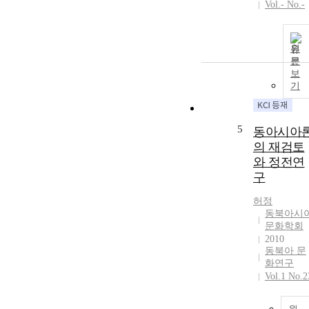
Vol.- No.-
원
문
보
기
5
동아시아
의 재검토
와 정전연
구
허정
동북아시
문화학회
2010
동북아 문
화연구
Vol.1 No.2