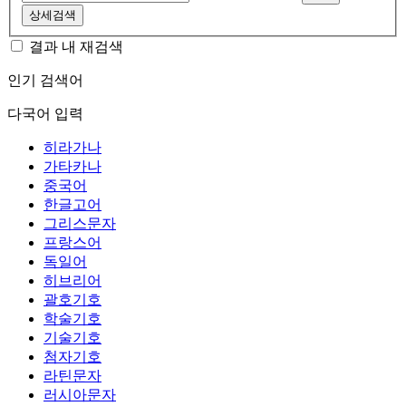
상세검색
결과 내 재검색
인기 검색어
다국어 입력
히라가나
가타카나
중국어
한글고어
그리스문자
프랑스어
독일어
히브리어
괄호기호
학술기호
기술기호
첨자기호
라틴문자
러시아문자