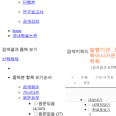
단행본
연구보고서
공개강의
home
국내학술논문
발행기관 : 
검색결과 좁혀 보기
검색키워드
북아시아문
선택해제
학회
(검색결과
4,370
좁혀본 항목 보기순서
무료
기관 내 무료
유료
검색량순
가나다순
원문유무
내보내기
원문있음
내책장담기
(4,343)
한글로보기
원문없음
(27)
1