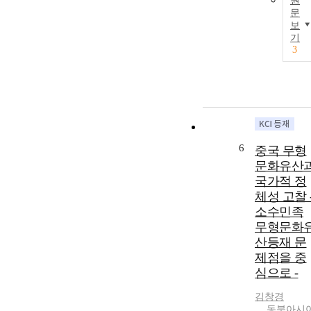
원
문
보
기
3
6
중국 무형
문화유산
국가적 정
체성 고찰 
소수민족
무형문화
산등재 문
제점을 중
심으로 -
김창경
동북아시