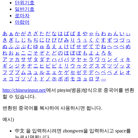
단위기호
일반기호
로마자
아랍어
あ
ぁ
か
が
さ
ざ
た
だ
な
は
ば
ぱ
ま
や
ゃ
ら
わ
ゎ
ん
い
ぃ
き
ぎ
し
じ
ち
ぢ
に
ひ
び
ぴ
み
り
う
ぅ
く
ぐ
す
ず
つ
づ
っ
ぬ
ふ
ぶ
ぷ
む
ゆ
ゅ
る
え
ぇ
け
げ
せ
ぜ
て
で
ね
へ
べ
ぺ
め
れ
お
ぉ
こ
ご
そ
ぞ
と
ど
の
ほ
ぼ
ぽ
も
よ
ょ
ろ
を
ア
ァ
カ
サ
ザ
タ
ダ
ナ
ハ
バ
パ
マ
ヤ
ャ
ラ
ワ
ヮ
ン
イ
ィ
キ
ギ
シ
ジ
チ
ヂ
ニ
ヒ
ビ
ピ
ミ
リ
ウ
ゥ
ク
グ
ス
ズ
ツ
ヅ
ッ
ヌ
フ
ブ
プ
ム
ユ
ュ
ル
エ
ェ
ケ
ゲ
セ
ゼ
テ
デ
ヘ
ベ
ペ
メ
レ
オ
ォ
コ
ゴ
ソ
ゾ
ト
ド
ノ
ホ
ボ
ポ
モ
ヨ
ョ
ロ
ヲ
―
http://chineseinput.net/
에서 pinyin(병음)방식으로 중국어를 변환
할 수 있습니다.
변환된 중국어를 복사하여 사용하시면 됩니다.
예시)
中文 을 입력하시려면
zhongwen
을 입력하시고 space를
누르시면됩니다.