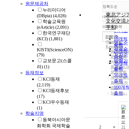
원문제공처
정확도순
누리미디어
東北アジ
(DBpia)
(4,028)
내림차순
정확도
文化交流
학술교육원
순
10개씩 출력
平和
(eArticle)
(2,091)
내림차
인기도
한국연구재단
순
조회
川勝守
(KCI)
(1,881)
10개씩
(Mamoru
연도순
출력
Kawakatu)
제목순
KISTI(ScienceON)
20개씩
동북아시
(79)
저자순
문화학회
출력
교보문고(스콜
발행기
2007
30개씩
라)
(1)
관순
동북아시
출력
문화학회
등재정보
50개씩
국제학술
KCI등재
출력
회 발표자
(2,119)
100개
료집
KCI등재후보
출력
Vol.- No.-
(17)
KCI우수등재
(1)
원
학술지명
문
동북아시아문
보
화학회 국제학술
2
기