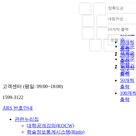
정확도순
내림차순
정확도
순
10개씩 출력
내림차
인기도
순
조회
10개씩
연도순
출력
제목순
20개씩
저자순
출력
발행기
30개씩
관순
출력
50개씩
고객센터 (평일: 09:00~18:00)
출력
100개
1599-3122
출력
ARS 번호안내
관련누리집
대학공개강의(KOCW)
학술정보통계시스템(Rinfo)