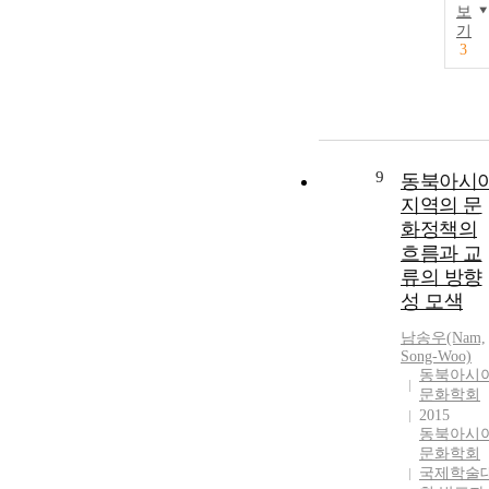
보
기
3
9
동북아시
지역의 문
화정책의
흐름과 교
류의 방향
성 모색
남송우(Nam,
Song-Woo)
동북아시
문화학회
2015
동북아시
문화학회
국제학술