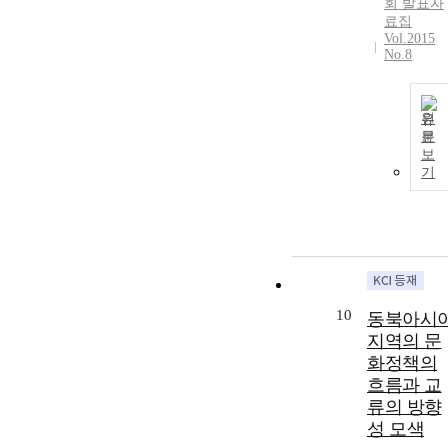
회 발표자
료집
Vol.2015
No.8
원
문
보
기
10
동북아시
지역의 문
화정책의
흐름과 교
류의 방향
성 모색