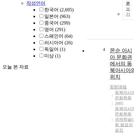
작성언어
문
보
한국어
(2,695)
기
일본어
(963)
중국어
(299)
영어
(291)
스페인어
(64)
러시아어
(26)
독일어
(1)
4
몬순 아시
미상
(1)
아 문화권
에서의 동
오늘 본 자료
북아시아
위치
安部清哉
동북아시
문화학회
2005
동북아시
문화학회
국제학술
회 발표자
료집