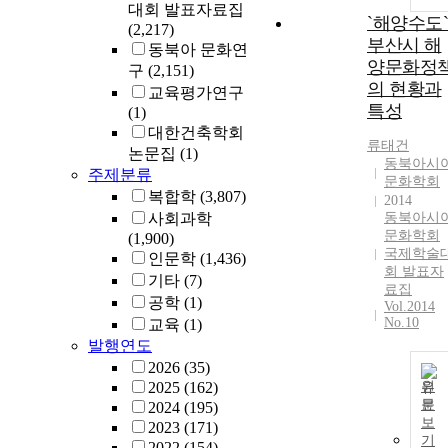
대회 발표자료집
`해양수도`
(2,217)
부산시 해
동북아 문화연
양문화정
구
(2,151)
의 현황과
교육평가연구
특성
(1)
대한건축학회
류태건
논문집
(1)
동북아시
주제분류
문화학회
복합학
(3,807)
2014
사회과학
동북아시
문화학회
(1,900)
국제학술
인문학
(1,436)
회 발표자
기타
(7)
료집
공학
(1)
Vol.2014
No.10
교육
(1)
발행연도
2026
(35)
2025
(162)
원
문
2024
(195)
보
2023
(171)
기
2022
(154)