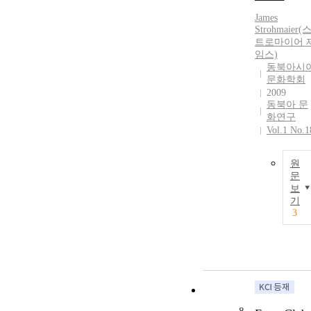
James
Strohmaier(
트로마이어 
임스)
동북아시
문화학회
2009
동북아 문
화연구
Vol.1 No.1
원
문
보
기
3