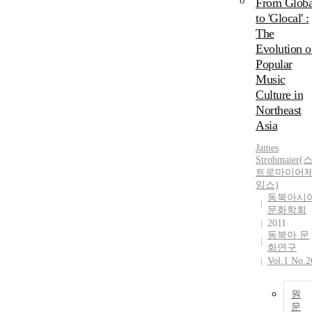
8
From Globa
to 'Glocal' :
The
Evolution o
Popular
Music
Culture in
Northeast
Asia
James
Strohmaier(
트로마이어
임스)
동북아시
문화학회
2011
동북아 문
화연구
Vol.1 No.2
원
문