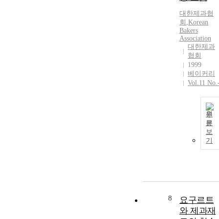
대한제과협
회
,
Korean
Bakers
Association
대한제과
협회
1999
베이커리
Vol.11 No.
원
문
보
기
8
요구르트
와 제과재