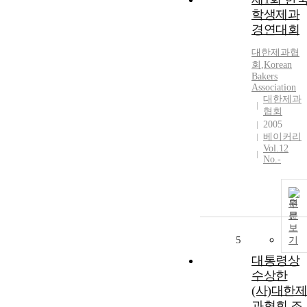
학생제과
경연대회
대한제과협
회
,
Korean
Bakers
Association
대한제과
협회
2005
베이커리
Vol.12
No.-
원
문
보
5
기
대통령상
수상한
(사)대한제
과협회 조