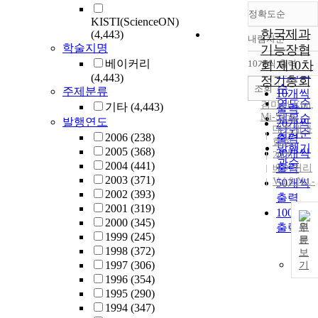
정확도순
KISTI(ScienceON)
한국제과
(4,443)
내림차순
정확도
학술지명
기능장협
순
베이커리
10개씩 출력
회 제10차
내림차
인기도
(4,443)
정기총회
순
조회
주제분류
10개씩
연도순
김미선
,
Kim,
기타
(4,443)
출력
Mi-Seon
제목순
발행연도
20개씩
대한제과
저자순
2006
(238)
출력
협회
발행기
2005
(368)
30개씩
2005
관순
2004
(441)
출력
베이커리
2003
(371)
Vol.8 No.-
50개씩
2002
(393)
출력
2001
(319)
100개씩
2000
(345)
출력
원
1999
(245)
문
1998
(372)
보
1997
(306)
기
1996
(354)
1995
(290)
1994
(347)