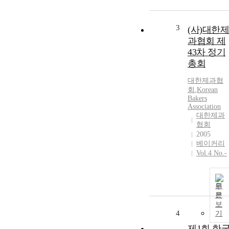
3
(사)대한제
과협회 제
43차 정기
총회
대한제과협
회
,
Korean
Bakers
Association
대한제과
협회
2005
베이커리
Vol.4 No.-
원
문
보
4
기
제1회 한