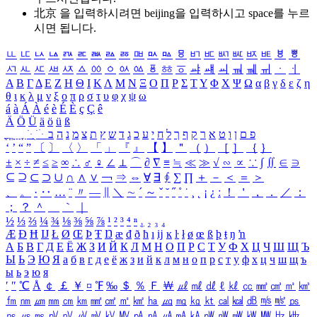
北京 을 입력하시려면
beijing
을 입력하시고 space를 누르
시면 됩니다.
ㅥ
ㅦ
ㅧ
ㅨ
ㅩ
ㅪ
ㅫ
ㅬ
ㅭ
ㅮ
ㅯ
ㅰ
ㅱ
ㅲ
ㅳ
ㅴ
ㅵ
ㅶ
ㅷ
ㅸ
ㅹ
ㅺ
ㅻ
ㅼ
ㅽ
ㅾ
ㅿ
ㆀ
ㆁ
ㆂ
ㆃ
ㆄ
ㆅ
ㆆ
ㆇ
ㆈ
ㆉ
ㆊ
ㆋ
ㆌ
ㆍ
ㆎ
Α
Β
Γ
Δ
Ε
Ζ
Η
Θ
Ι
Κ
Λ
Μ
Ν
Ξ
Ο
Π
Ρ
Σ
Τ
Υ
Φ
Χ
Ψ
Ω
α
β
γ
δ
ε
ζ
η
θ
ι
κ
λ
μ
ν
ξ
ο
π
ρ
σ
τ
υ
φ
χ
ψ
ω
á
à
Á
À
é
è
É
È
ç
Ç
ê
Ä
Ö
Ü
ä
ö
ü
ß
ְ
ֳ
ֲ
ֱ
ָ
ַ
ֵ
ֶ
ִ
ֹ
ּ
ֻ
ׂ
ׁ
ּ
ב
ה
נ
מ
צ
ת
ץ
ש
ד
ג
כ
ע
י
ח
ל
ך
ף
ק
ר
א
ט
ו
ן
ם
פ
‘
’
“
”
〔
〕
〈
〉
「
」
『
』
【
】
＂
（
）
［
］
｛
｝
±
×
÷
≠
≤
≥
∞
∴
♂
♀
∠
⊥
⌒
∂
∇
≡
≒
≪
≫
√
∽
∝
∵
∫
∬
∈
∋
⊆
⊇
⊂
⊃
∪
∩
∧
∨
￢
⇒
⇔
∀
∃
∮
∑
∏
＋
－
＜
＝
＞
、
。
·
‥
…
¨
〃
―
∥
＼
∼
´
～
ˇ
˘
˝
˚
˙
¸
˛
¡
¿
ː
！
＇
，
．
／
：
；
？
＾
＿
｀
｜
½
⅓
⅔
¼
¾
⅛
⅜
⅝
⅞
¹
²
³
⁴
ⁿ
₁
₂
₃
₄
Æ
Ð
Ħ
Ĳ
Ł
Ø
Œ
Þ
Ŧ
Ŋ
æ
đ
ð
ħ
ı
ĳ
ĸ
ŀ
ł
ø
œ
ß
þ
ŧ
ŋ
ŉ
А
Б
В
Г
Д
Е
Ё
Ж
З
И
Й
К
Л
М
Н
О
П
Р
С
Т
У
Ф
Х
Ц
Ч
Ш
Щ
Ъ
Ы
Ь
Э
Ю
Я
а
б
в
г
д
е
ё
ж
з
и
й
к
л
м
н
о
п
р
с
т
у
ф
х
ц
ч
ш
щ
ъ
ы
ь
э
ю
я
′
″
℃
Å
￠
￡
￥
¤
℉
‰
＄
％
Ｆ
￦
㎕
㎖
㎗
ℓ
㎘
㏄
㎣
㎤
㎥
㎦
㎙
㎚
㎛
㎜
㎝
㎞
㎟
㎠
㎡
㎢
㏊
㎍
㎎
㎏
㏏
㎈
㎉
㏈
㎧
㎨
㎰
㎱
㎲
㎳
㎴
㎵
㎶
㎷
㎸
㎹
㎀
㎁
㎂
㎃
㎄
㎺
㎻
㎽
㎾
㎿
㎐
㎑