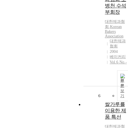
병천 수석
부회장
대한제과협
회
,
Korean
Bakers
Association
대한제과
협회
2004
베이커리
Vol.6 No.-
원
문
보
6
기
쌀가루를
이용한 제
품 특선
대한제과협