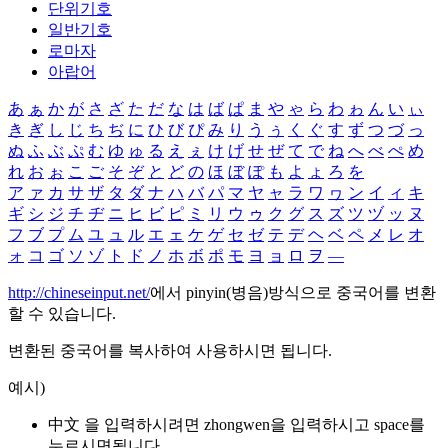
단위기호
일반기호
로마자
아랍어
あ
ぁ
か
が
さ
ざ
た
だ
な
は
ば
ぱ
ま
や
ゃ
ら
わ
ゎ
ん
い
ぃ
き
ぎ
し
じ
ち
ぢ
に
ひ
び
ぴ
み
り
う
ぅ
く
ぐ
す
ず
つ
づ
っ
ぬ
ふ
ぶ
ぷ
む
ゆ
ゅ
る
え
ぇ
け
げ
せ
ぜ
て
で
ね
へ
べ
ぺ
め
れ
お
ぉ
こ
ご
そ
ぞ
と
ど
の
ほ
ぼ
ぽ
も
よ
ょ
ろ
を
ア
ァ
カ
サ
ザ
タ
ダ
ナ
ハ
バ
パ
マ
ヤ
ャ
ラ
ワ
ヮ
ン
イ
ィ
キ
ギ
シ
ジ
チ
ヂ
ニ
ヒ
ビ
ピ
ミ
リ
ウ
ゥ
ク
グ
ス
ズ
ツ
ヅ
ッ
ヌ
フ
ブ
プ
ム
ユ
ュ
ル
エ
ェ
ケ
ゲ
セ
ゼ
テ
デ
ヘ
ベ
ペ
メ
レ
オ
ォ
コ
ゴ
ソ
ゾ
ト
ド
ノ
ホ
ボ
ポ
モ
ヨ
ョ
ロ
ヲ
―
http://chineseinput.net/
에서 pinyin(병음)방식으로 중국어를 변환
할 수 있습니다.
변환된 중국어를 복사하여 사용하시면 됩니다.
예시)
中文 을 입력하시려면
zhongwen
을 입력하시고 space를
누르시면됩니다.