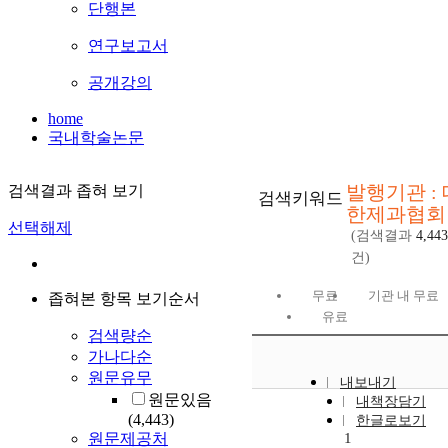
단행본
연구보고서
공개강의
home
국내학술논문
발행기관 : 
검색결과 좁혀 보기
검색키워드
한제과협회
선택해제
(검색결과
4,443
건)
무료
기관 내 무료
좁혀본 항목 보기순서
유료
검색량순
가나다순
원문유무
내보내기
원문있음
내책장담기
(4,443)
한글로보기
원문제공처
1