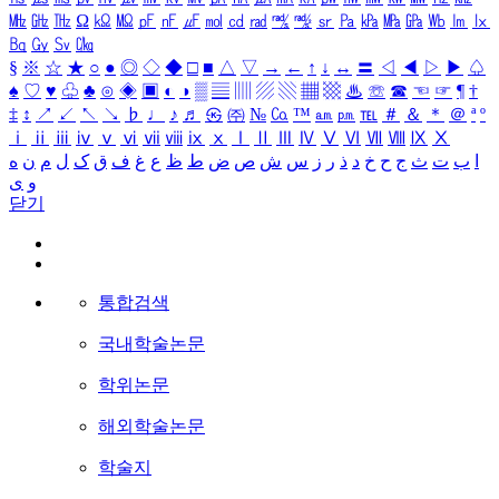
㎒
㎓
㎔
Ω
㏀
㏁
㎊
㎋
㎌
㏖
㏅
㎭
㎮
㎯
㏛
㎩
㎪
㎫
㎬
㏝
㏐
㏓
㏃
㏉
㏜
㏆
§
※
☆
★
○
●
◎
◇
◆
□
■
△
▽
→
←
↑
↓
↔
〓
◁
◀
▷
▶
♤
♠
♡
♥
♧
♣
⊙
◈
▣
◐
◑
▒
▤
▥
▨
▧
▦
▩
♨
☏
☎
☜
☞
¶
†
‡
↕
↗
↙
↖
↘
♭
♩
♪
♬
㉿
㈜
№
㏇
™
㏂
㏘
℡
＃
＆
＊
＠
ª
º
ⅰ
ⅱ
ⅲ
ⅳ
ⅴ
ⅵ
ⅶ
ⅷ
ⅸ
ⅹ
Ⅰ
Ⅱ
Ⅲ
Ⅳ
Ⅴ
Ⅵ
Ⅶ
Ⅷ
Ⅸ
Ⅹ
ا
ب
ت
ث
ج
ح
خ
د
ذ
ر
ز
س
ش
ص
ض
ط
ظ
ع
غ
ف
ق
ک
ل
م
ن
ه
و
ی
닫기
통합검색
국내학술논문
학위논문
해외학술논문
학술지