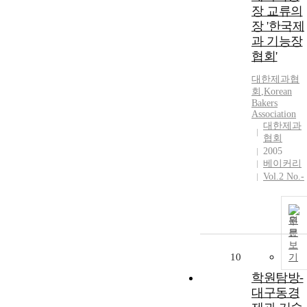
장 교류의
장 '한국제
과 기능장
협회'
대한제과협
회
,
Korean
Bakers
Association
대한제과
협회
2005
베이커리
Vol.2 No.-
원
문
보
10
기
학원탐방-
대구동경