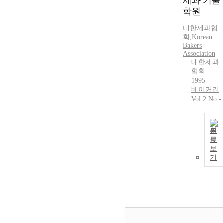
제과 기술
학원
대한제과협
회
,
Korean
Bakers
Association
대한제과
협회
1995
베이커리
Vol.2 No.-
원
문
보
기