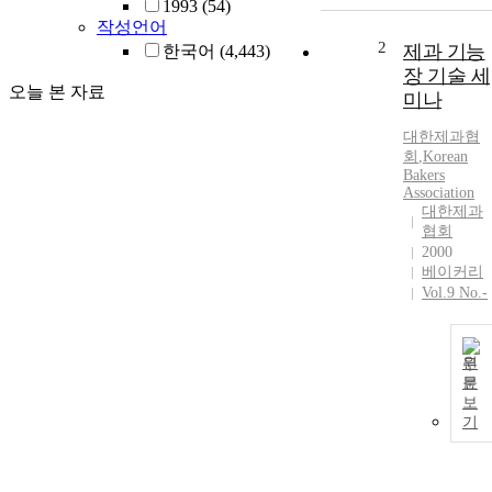
1993
(54)
작성언어
2
제과 기능
한국어
(4,443)
장 기술 세
오늘 본 자료
미나
대한제과협
회
,
Korean
Bakers
Association
대한제과
협회
2000
베이커리
Vol.9 No.-
원
문
보
기