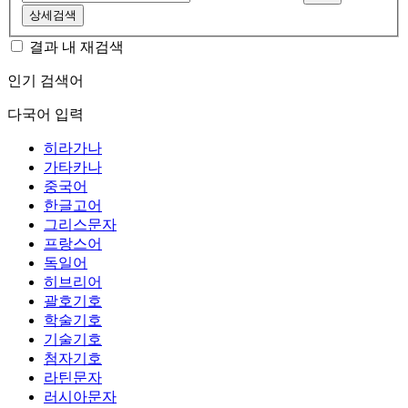
상세검색
결과 내 재검색
인기 검색어
다국어 입력
히라가나
가타카나
중국어
한글고어
그리스문자
프랑스어
독일어
히브리어
괄호기호
학술기호
기술기호
첨자기호
라틴문자
러시아문자