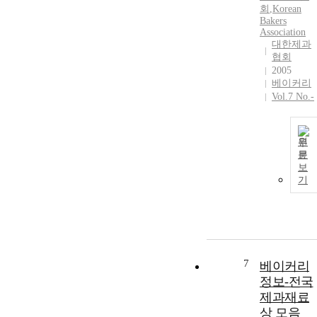
회
,
Korean
Bakers
Association
대한제과
협회
2005
베이커리
Vol.7 No.-
원
문
보
기
7
베이커리
정보-전국
제과재료
상 모음