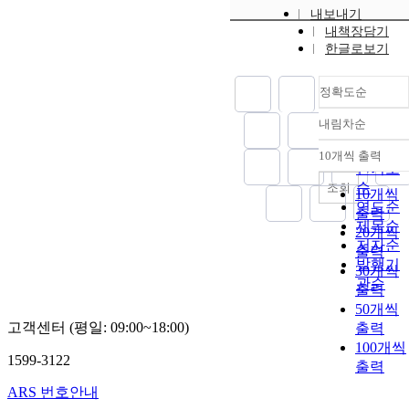
내보내기
내책장담기
한글로보기
정확도순
내림차순
정확도
순
10개씩 출력
내림차
인기도
순
조회
10개씩
연도순
출력
제목순
20개씩
저자순
출력
발행기
30개씩
관순
출력
50개씩
고객센터 (평일: 09:00~18:00)
출력
100개씩
1599-3122
출력
ARS 번호안내