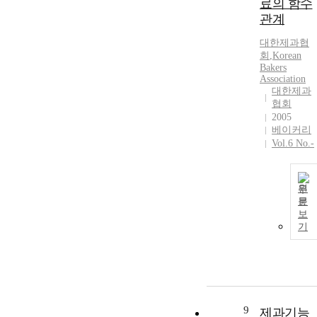
료의 함수
관계
대한제과협
회
,
Korean
Bakers
Association
대한제과
협회
2005
베이커리
Vol.6 No.-
원
문
보
기
9
제과기능