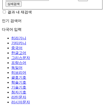
상세검색
결과 내 재검색
인기 검색어
다국어 입력
히라가나
가타카나
중국어
한글고어
그리스문자
프랑스어
독일어
히브리어
괄호기호
학술기호
기술기호
첨자기호
라틴문자
러시아문자