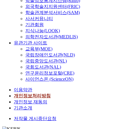
학술정보통계시스템(Rinfo)
외국학술지지원센터(FRIC)
학술관계분석서비스(SAM)
사서커뮤니티
기관회원
지식나눔(LOOK)
의학전자도서관(MEDLIS)
유관기관 사이트
교육부(MOE)
국립장애인도서관(NLD)
국립중앙도서관(NL)
국회도서관(NAL)
연구윤리정보포털(CRE)
사이언스온 (ScienceON)
이용약관
개인정보처리방침
개인정보 재동의
기관소개
저작물 게시중단요청