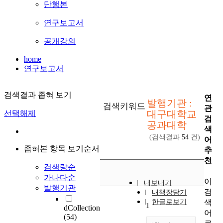
단행본
연구보고서
공개강의
home
연구보고서
검색결과 좁혀 보기
연
발행기관 :
검색키워드
관
대구대학교
선택해제
검
공과대학
색
(검색결과
54
건)
어
좁혀본 항목 보기순서
추
천
검색량순
가나다순
이
내보내기
발행기관
검
내책장담기
색
한글로보기
1
dCollection
어
(54)