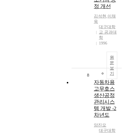
정 개선
김석현
,
이채
욱
대구대학
교 공과대
학
1996
원
문
보
기
8
자동차용
고무호스
생산공정
관리시스
템 개발 -2
차년도
양진모
대구대학