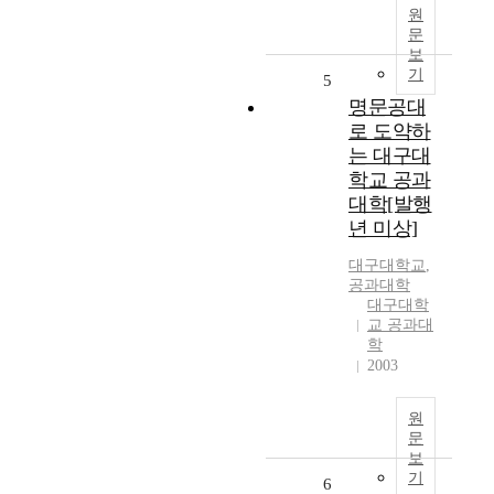
원
문
보
기
5
명문공대
로 도약하
는 대구대
학교 공과
대학[발행
년 미상]
대구대학교
,
공과대학
대구대학
교 공과대
학
2003
원
문
보
기
6