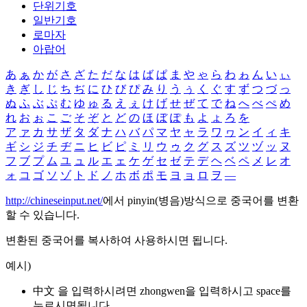
단위기호
일반기호
로마자
아랍어
あ
ぁ
か
が
さ
ざ
た
だ
な
は
ば
ぱ
ま
や
ゃ
ら
わ
ゎ
ん
い
ぃ
き
ぎ
し
じ
ち
ぢ
に
ひ
び
ぴ
み
り
う
ぅ
く
ぐ
す
ず
つ
づ
っ
ぬ
ふ
ぶ
ぷ
む
ゆ
ゅ
る
え
ぇ
け
げ
せ
ぜ
て
で
ね
へ
べ
ぺ
め
れ
お
ぉ
こ
ご
そ
ぞ
と
ど
の
ほ
ぼ
ぽ
も
よ
ょ
ろ
を
ア
ァ
カ
サ
ザ
タ
ダ
ナ
ハ
バ
パ
マ
ヤ
ャ
ラ
ワ
ヮ
ン
イ
ィ
キ
ギ
シ
ジ
チ
ヂ
ニ
ヒ
ビ
ピ
ミ
リ
ウ
ゥ
ク
グ
ス
ズ
ツ
ヅ
ッ
ヌ
フ
ブ
プ
ム
ユ
ュ
ル
エ
ェ
ケ
ゲ
セ
ゼ
テ
デ
ヘ
ベ
ペ
メ
レ
オ
ォ
コ
ゴ
ソ
ゾ
ト
ド
ノ
ホ
ボ
ポ
モ
ヨ
ョ
ロ
ヲ
―
http://chineseinput.net/
에서 pinyin(병음)방식으로 중국어를 변환
할 수 있습니다.
변환된 중국어를 복사하여 사용하시면 됩니다.
예시)
中文 을 입력하시려면
zhongwen
을 입력하시고 space를
누르시면됩니다.