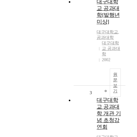
대구대학
교 공과대
학[발행년
미상]
대구대학교
,
공과대학
대구대학
교 공과대
학
2002
원
문
보
기
3
대구대학
교 공과대
학 개관 기
념 초청강
연회