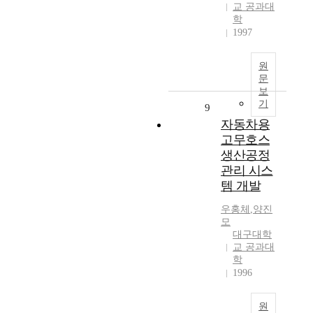
교 공과대
학
1997
원
문
보
기
9
자동차용
고무호스
생산공정
관리 시스
템 개발
우홍체
,
양진
모
대구대학
교 공과대
학
1996
원