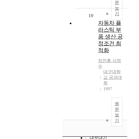
문
보
기
10
자동차 플
라스틱 부
품 생산 공
정조건 최
적화
정찬홍
,
서영
수
대구대학
교 공과대
학
1997
원
문
보
기
내보내기