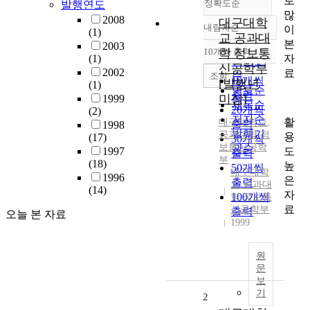
로
정확도순
발행연도
많
2008
대구대학
내림차순
이
(1)
정확도
교 공과대
본
2003
순
10개씩 출력
학 정보통
내림차순
자
(1)
인기도
신공학부
2002
료
순
조회
10개씩
[발행년
(1)
연도순
출력
미상]
1999
제목순
20개씩
(2)
저자순
활
대구대학교
,
출력
1998
발행기
공과대학
,
정
용
(17)
30개씩
보통신공학
관순
도
1997
출력
부
(18)
높
50개씩
대구대학
1996
은
출력
교 공과대
(14)
자
100개씩
학 정보통
료
신공학부
출력
오늘 본 자료
1999
원
문
보
기
2