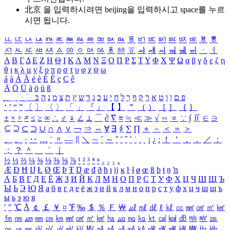
北京 을 입력하시려면
beijing
을 입력하시고 space를 누르
시면 됩니다.
ㅥ
ㅦ
ㅧ
ㅨ
ㅩ
ㅪ
ㅫ
ㅬ
ㅭ
ㅮ
ㅯ
ㅰ
ㅱ
ㅲ
ㅳ
ㅴ
ㅵ
ㅶ
ㅷ
ㅸ
ㅹ
ㅺ
ㅻ
ㅼ
ㅽ
ㅾ
ㅿ
ㆀ
ㆁ
ㆂ
ㆃ
ㆄ
ㆅ
ㆆ
ㆇ
ㆈ
ㆉ
ㆊ
ㆋ
ㆌ
ㆍ
ㆎ
Α
Β
Γ
Δ
Ε
Ζ
Η
Θ
Ι
Κ
Λ
Μ
Ν
Ξ
Ο
Π
Ρ
Σ
Τ
Υ
Φ
Χ
Ψ
Ω
α
β
γ
δ
ε
ζ
η
θ
ι
κ
λ
μ
ν
ξ
ο
π
ρ
σ
τ
υ
φ
χ
ψ
ω
á
à
Á
À
é
è
É
È
ç
Ç
ê
Ä
Ö
Ü
ä
ö
ü
ß
ְ
ֳ
ֲ
ֱ
ָ
ַ
ֵ
ֶ
ִ
ֹ
ּ
ֻ
ׂ
ׁ
ּ
ב
ה
נ
מ
צ
ת
ץ
ש
ד
ג
כ
ע
י
ח
ל
ך
ף
ק
ר
א
ט
ו
ן
ם
פ
‘
’
“
”
〔
〕
〈
〉
「
」
『
』
【
】
＂
（
）
［
］
｛
｝
±
×
÷
≠
≤
≥
∞
∴
♂
♀
∠
⊥
⌒
∂
∇
≡
≒
≪
≫
√
∽
∝
∵
∫
∬
∈
∋
⊆
⊇
⊂
⊃
∪
∩
∧
∨
￢
⇒
⇔
∀
∃
∮
∑
∏
＋
－
＜
＝
＞
、
。
·
‥
…
¨
〃
―
∥
＼
∼
´
～
ˇ
˘
˝
˚
˙
¸
˛
¡
¿
ː
！
＇
，
．
／
：
；
？
＾
＿
｀
｜
½
⅓
⅔
¼
¾
⅛
⅜
⅝
⅞
¹
²
³
⁴
ⁿ
₁
₂
₃
₄
Æ
Ð
Ħ
Ĳ
Ł
Ø
Œ
Þ
Ŧ
Ŋ
æ
đ
ð
ħ
ı
ĳ
ĸ
ŀ
ł
ø
œ
ß
þ
ŧ
ŋ
ŉ
А
Б
В
Г
Д
Е
Ё
Ж
З
И
Й
К
Л
М
Н
О
П
Р
С
Т
У
Ф
Х
Ц
Ч
Ш
Щ
Ъ
Ы
Ь
Э
Ю
Я
а
б
в
г
д
е
ё
ж
з
и
й
к
л
м
н
о
п
р
с
т
у
ф
х
ц
ч
ш
щ
ъ
ы
ь
э
ю
я
′
″
℃
Å
￠
￡
￥
¤
℉
‰
＄
％
Ｆ
￦
㎕
㎖
㎗
ℓ
㎘
㏄
㎣
㎤
㎥
㎦
㎙
㎚
㎛
㎜
㎝
㎞
㎟
㎠
㎡
㎢
㏊
㎍
㎎
㎏
㏏
㎈
㎉
㏈
㎧
㎨
㎰
㎱
㎲
㎳
㎴
㎵
㎶
㎷
㎸
㎹
㎀
㎁
㎂
㎃
㎄
㎺
㎻
㎽
㎾
㎿
㎐
㎑