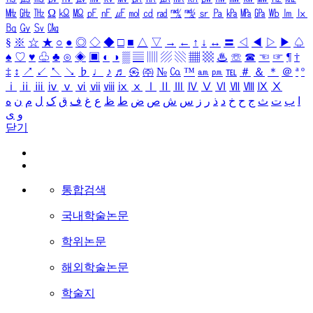
㎒
㎓
㎔
Ω
㏀
㏁
㎊
㎋
㎌
㏖
㏅
㎭
㎮
㎯
㏛
㎩
㎪
㎫
㎬
㏝
㏐
㏓
㏃
㏉
㏜
㏆
§
※
☆
★
○
●
◎
◇
◆
□
■
△
▽
→
←
↑
↓
↔
〓
◁
◀
▷
▶
♤
♠
♡
♥
♧
♣
⊙
◈
▣
◐
◑
▒
▤
▥
▨
▧
▦
▩
♨
☏
☎
☜
☞
¶
†
‡
↕
↗
↙
↖
↘
♭
♩
♪
♬
㉿
㈜
№
㏇
™
㏂
㏘
℡
＃
＆
＊
＠
ª
º
ⅰ
ⅱ
ⅲ
ⅳ
ⅴ
ⅵ
ⅶ
ⅷ
ⅸ
ⅹ
Ⅰ
Ⅱ
Ⅲ
Ⅳ
Ⅴ
Ⅵ
Ⅶ
Ⅷ
Ⅸ
Ⅹ
ا
ب
ت
ث
ج
ح
خ
د
ذ
ر
ز
س
ش
ص
ض
ط
ظ
ع
غ
ف
ق
ک
ل
م
ن
ه
و
ی
닫기
통합검색
국내학술논문
학위논문
해외학술논문
학술지