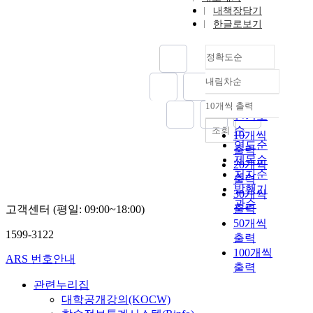
내책장담기
한글로보기
정확도순
내림차순
정확도
순
10개씩 출력
내림차순
인기도
순
조회
10개씩
연도순
출력
제목순
20개씩
저자순
출력
발행기
30개씩
관순
출력
고객센터 (평일: 09:00~18:00)
50개씩
1599-3122
출력
100개씩
ARS 번호안내
출력
관련누리집
대학공개강의(KOCW)