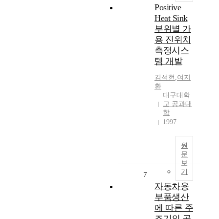
Positive
Heat Sink
부위별 가
용 진위치
측정시스
템 개발
김석현
,
여지
환
대구대학
교 공과대
학
1997
원
문
보
기
7
자동차용
부품생산
에 따른 주
조기의 공